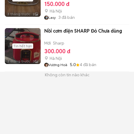
150.000 đ
Hà Nội
3 tháng trước
2
3
đã bán
Lasy
Nồi cơm điện SHARP Đỏ Chưa dùng
Mới
Sharp
Tin hết hạn
300.000 đ
Hà Nội
3 tháng trước
3
5.0
4
đã bán
Vương Hoà
Không còn tin nào khác