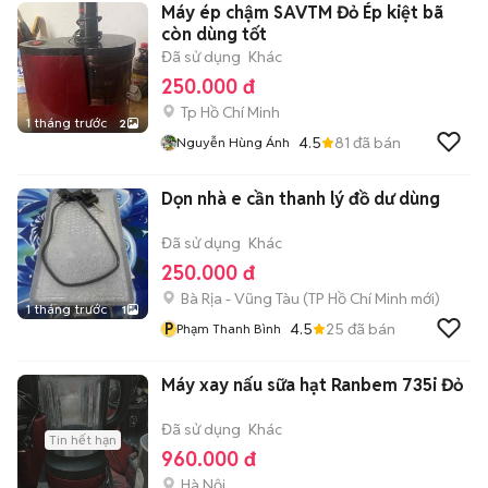
Máy ép chậm SAVTM Đỏ Ép kiệt bã
còn dùng tốt
Đã sử dụng
Khác
250.000 đ
Tp Hồ Chí Minh
1 tháng trước
2
4.5
81
đã bán
Nguyễn Hùng Ánh
Dọn nhà e cần thanh lý đồ dư dùng
Đã sử dụng
Khác
250.000 đ
Bà Rịa - Vũng Tàu
(
TP Hồ Chí Minh
mới)
1 tháng trước
1
P
4.5
25
đã bán
Phạm Thanh Bình
Máy xay nấu sữa hạt Ranbem 735i Đỏ
Đã sử dụng
Khác
Tin hết hạn
960.000 đ
Hà Nội