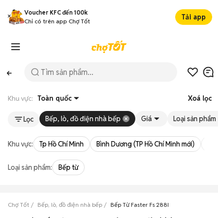
Voucher KFC đến 100k
Tải app
Chỉ có trên app Chợ Tốt
Khu vực:
Toàn quốc
Xoá lọc
Bếp, lò, đồ điện nhà bếp
Giá
Loại sản phẩm
Lọc
Khu vực:
Tp Hồ Chí Minh
Bình Dương (TP Hồ Chí Minh mới)
Bà 
Loại sản phẩm:
Bếp từ
Chợ Tốt
Bếp, lò, đồ điện nhà bếp
Bếp Từ Faster Fs 288I