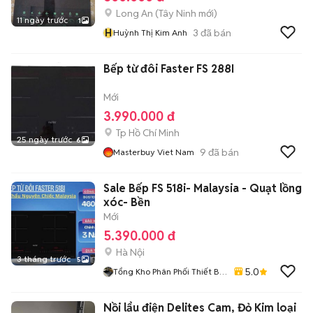
Long An
(
Tây Ninh
mới)
11 ngày trước
1
H
3
đã bán
Huỳnh Thị Kim Anh
Bếp từ đôi Faster FS 288I
Mới
3.990.000 đ
Tp Hồ Chí Minh
25 ngày trước
6
9
đã bán
Masterbuy Viet Nam
Sale Bếp FS 518i- Malaysia - Quạt lồng
xóc- Bền
Mới
5.390.000 đ
Hà Nội
3 tháng trước
5
5.0
Tổng Kho Phân Phối Thiết Bị
Bếp - Phòng Tắm
Nồi lẩu điện Delites Cam, Đỏ Kim loại