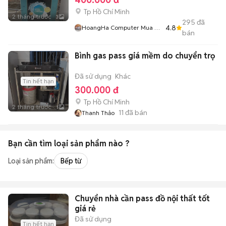
Tp Hồ Chí Minh
2 tháng trước
3
295
đã
4.8
HoangHa Computer Mua Và
bán
Bán
Bình gas pass giá mềm do chuyển trọ
Đã sử dụng
Khác
Tin hết hạn
300.000 đ
Tp Hồ Chí Minh
2 tháng trước
1
11
đã bán
Thanh Thảo
Bạn cần tìm
loại sản phẩm
nào ?
Loại sản phẩm:
Bếp từ
Chuyển nhà cần pass đồ nội thất tốt
giá rẻ
Đã sử dụng
Tin hết hạn