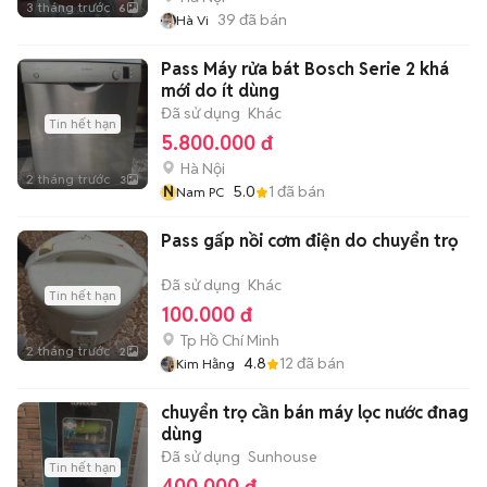
3 tháng trước
6
39
đã bán
Hà Vi
Pass Máy rửa bát Bosch Serie 2 khá
mới do ít dùng
Đã sử dụng
Khác
Tin hết hạn
5.800.000 đ
Hà Nội
2 tháng trước
3
N
5.0
1
đã bán
Nam PC
Pass gấp nồi cơm điện do chuyển trọ
Đã sử dụng
Khác
Tin hết hạn
100.000 đ
Tp Hồ Chí Minh
2 tháng trước
2
4.8
12
đã bán
Kim Hằng
chuyển trọ cần bán máy lọc nước đnag
dùng
Đã sử dụng
Sunhouse
Tin hết hạn
400.000 đ