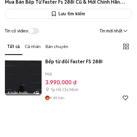
Mua Bán Bếp Từ Faster Fs 288i Cũ & Mới Chính Hãng Giá Rẻ
Lưu tìm kiếm
Tin có video
Tin mới nhất
Tất cả
Cá nhân
Bán chuyên
Bếp từ đôi Faster FS 288I
Mới
3.990.000 đ
Tp Hồ Chí Minh
4 tuần trước
6
9
đã bán