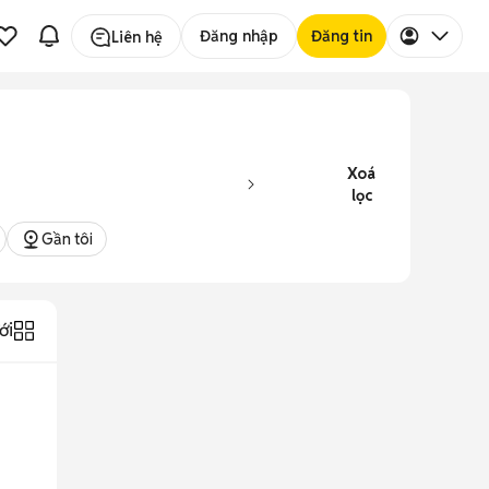
Đăng nhập
Đăng tin
Liên hệ
Xoá
lọc
Gần tôi
ới