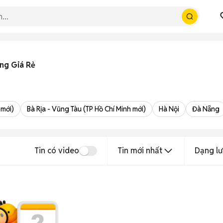
ãng Giá Rẻ
 mới)
Bà Rịa - Vũng Tàu (TP Hồ Chí Minh mới)
Hà Nội
Đà Nẵng
Tin có video
Tin mới nhất
Dạng lư