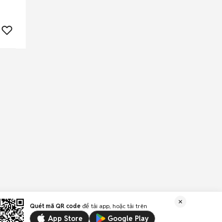
Quét mã QR code
để tải app, hoặc tải trên
App Store
Google Play