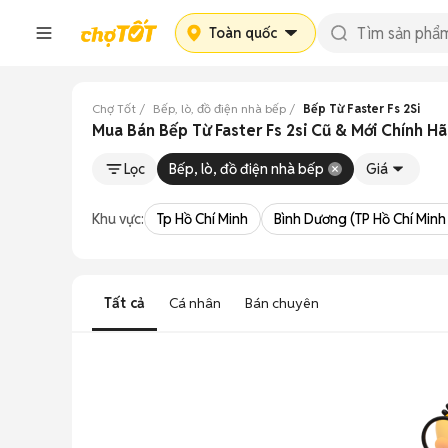
Toàn quốc
Chợ Tốt
Bếp, lò, đồ điện nhà bếp
Bếp Từ Faster Fs 2Si
Mua Bán Bếp Từ Faster Fs 2si Cũ & Mới Chính H
Lọc
Bếp, lò, đồ điện nhà bếp
Giá
Khu vực:
Tp Hồ Chí Minh
Bình Dương (TP Hồ Chí Minh
Tất cả
Cá nhân
Bán chuyên