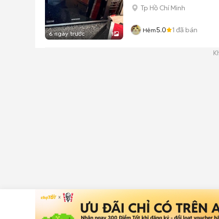
Tp Hồ Chí Minh
5.0
1
đã bán
Hẻm
6 ngày trước
1
K