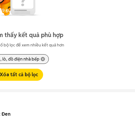
m thấy kết quả phù hợp
ố bộ lọc để xem nhiều kết quả hơn
, lò, đồ điện nhà bếp
Xóa tất cả bộ lọc
c Đen