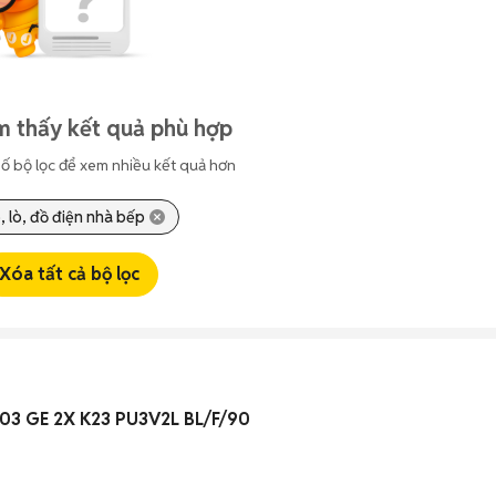
m thấy kết quả phù hợp
ố bộ lọc để xem nhiều kết quả hơn
, lò, đồ điện nhà bếp
Xóa tất cả bộ lọc
303 GE 2X K23 PU3V2L BL/F/90