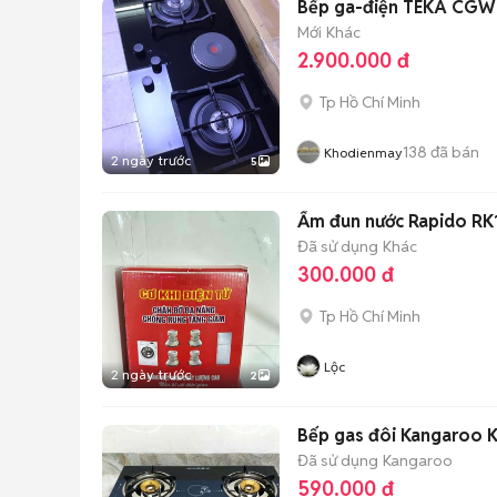
Bếp ga-điện TEKA CGW 
Mới
Khác
2.900.000 đ
Tp Hồ Chí Minh
138
đã bán
Khodienmay
2 ngày trước
5
Ấm đun nước Rapido RK1
Đã sử dụng
Khác
300.000 đ
Tp Hồ Chí Minh
Lộc
2 ngày trước
2
Bếp gas đôi Kangaroo 
Đã sử dụng
Kangaroo
590.000 đ