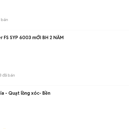
 bán
ter FS SYP 6003 mỚI BH 2 NĂM
3
đã bán
sia - Quạt lồng xóc- Bền