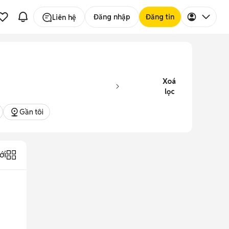
Đăng nhập
Đăng tin
Liên hệ
Xoá
lọc
Gần tôi
ới