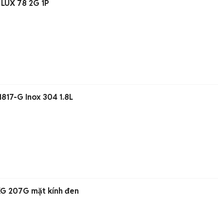
LUX 78 2G 1P
817-G Inox 304 1.8L
KG 207G mặt kính đen