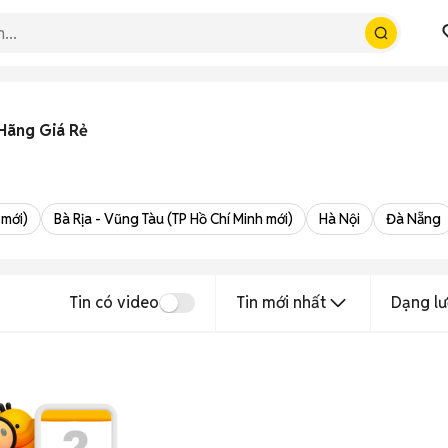
 Hãng Giá Rẻ
 mới)
Bà Rịa - Vũng Tàu (TP Hồ Chí Minh mới)
Hà Nội
Đà Nẵng
Tin có video
Tin mới nhất
Dạng lư