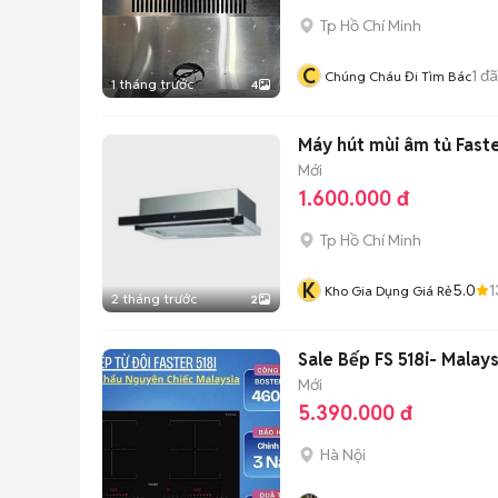
Tp Hồ Chí Minh
C
1
đã
Chúng Cháu Đi Tìm Bác
1 tháng trước
4
Máy hút mùi âm tủ Fas
Mới
1.600.000 đ
Tp Hồ Chí Minh
K
5.0
1
Kho Gia Dụng Giá Rẻ
2 tháng trước
2
Sale Bếp FS 518i- Malay
Mới
5.390.000 đ
Hà Nội