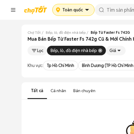
Toàn quốc
Chợ Tốt
Bếp, lò, đồ điện nhà bếp
Bếp Từ Faster Fs 742G
Mua Bán Bếp Từ Faster Fs 742g Cũ & Mới Chính
Lọc
Bếp, lò, đồ điện nhà bếp
Giá
Khu vực:
Tp Hồ Chí Minh
Bình Dương (TP Hồ Chí Minh
Tất cả
Cá nhân
Bán chuyên