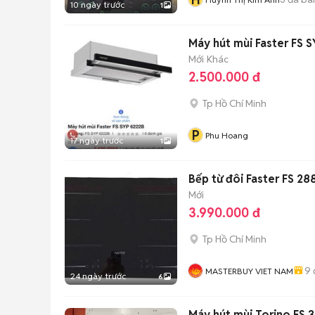
10 ngày trước
1
Máy hút mùi Faster FS 
Mới
Khác
2.500.000 đ
Tp Hồ Chí Minh
P
Phu Hoang
17 ngày trước
1
Bếp từ đôi Faster FS 288
Mới
3.990.000 đ
Tp Hồ Chí Minh
9
MASTERBUY VIET NAM
24 ngày trước
6
Máy hút mùi Torino FS 3