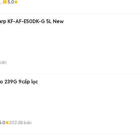
5.0
harp KF-AF-E50DK-G 5L New
bán
o 239G 9cấp lọc
5.0
202
đã bán