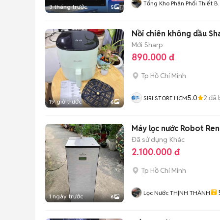
Tổng Kho Phân Phối Thiết Bị
3 tháng trước
5
Bếp - Phòng Tắm
Nồi chiên không dầu S
Mới
Sharp
890.000 đ
Tp Hồ Chí Minh
5.0
2
đã 
SIRI STORE HCM
19 giờ trước
6
Máy lọc nước Robot Ren
Đã sử dụng
Khác
2.100.000 đ
Tp Hồ Chí Minh
Lọc Nước THỊNH THÀNH
1 ngày trước
6