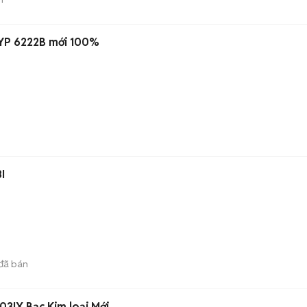
SYP 6222B mới 100%
I
đã bán
03IX Bạc Kim loại Mới