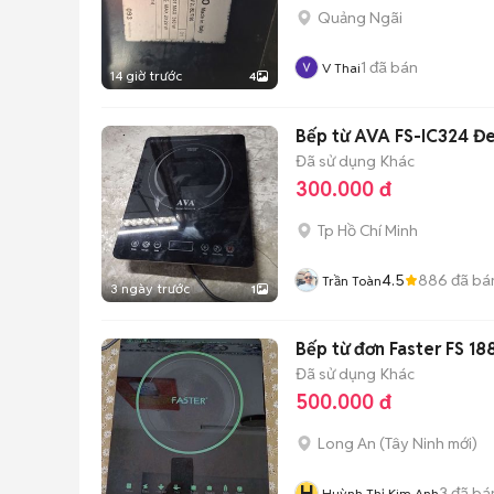
Quảng Ngãi
1
đã bán
V Thai
14 giờ trước
4
Bếp từ AVA FS-IC324 
Đã sử dụng
Khác
300.000 đ
Tp Hồ Chí Minh
4.5
886
đã bá
Trần Toàn
3 ngày trước
1
Bếp từ đơn Faster FS 188
Đã sử dụng
Khác
500.000 đ
Long An
(
Tây Ninh
mới)
H
3
đã bá
Huỳnh Thị Kim Anh