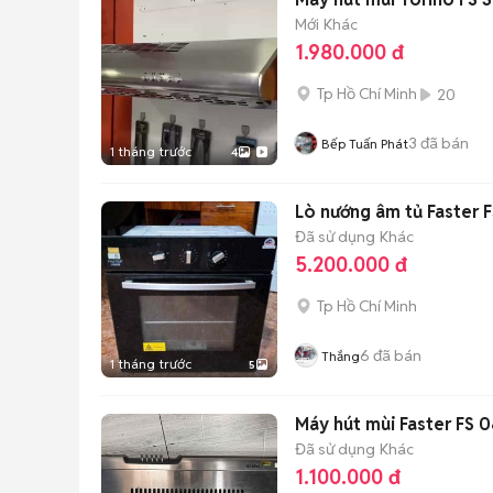
Mới
Khác
1.980.000 đ
Tp Hồ Chí Minh
20
3
đã bán
Bếp Tuấn Phát
1 tháng trước
4
Lò nướng âm tủ Faster 
Đã sử dụng
Khác
5.200.000 đ
Tp Hồ Chí Minh
6
đã bán
Thắng
1 tháng trước
5
Máy hút mùi Faster FS 
Đã sử dụng
Khác
1.100.000 đ