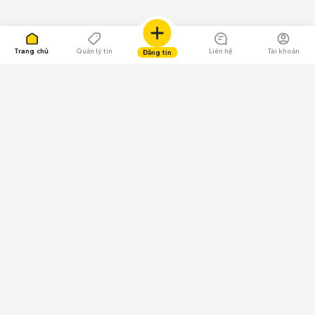
Trang chủ
Quản lý tin
Liên hệ
Tài khoản
Đăng tin
109.000 Bình chọn
Tải ứng dụng Chợ Tốt
Về Chợ Tốt
Quy chế sàn
Chính sách bảo mật
Giải quyết tranh chấp
CÔNG TY TNHH CHỢ TỐT - Người đại diện theo pháp luật:
Nguyễn Trọng Tấn; GPDKKD: 0312120782 do Sở KH & ĐT TP.HCM cấp ngày
11/01/2013;
GPMXH: 185/GP-BTTTT do Bộ Thông tin và Truyền thông
cấp ngày 09/07/2024 - Chịu trách nhiệm