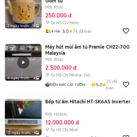
Gốm sứ
Mới
Khác
250.000 đ
Tp Hồ Chí Minh
2 ngày trước
2
L
5.0
74
đã bán
Lê Hải
Máy hút mùi âm tủ Pramie CH22-700
Malaysia
Mới
Khác
2.500.000 đ
Tp Hồ Chí Minh
150
9 ngày trước
6
25
đã
5.0
ĐIỆN MÁY CÁT TƯỜNG
bán
BÌNH CHÁNH
Bếp từ âm Hitachi HT-SK6AS Inverter
Mới
Hitachi
12.000.000 đ
Tp Hồ Chí Minh
12 ngày trước
3