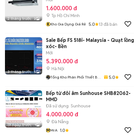
1.600.000 đ
Tp Hồ Chí Minh
2 tháng trước
2
K
5.0
13
đã bán
Kho Gia Dụng Giá Rẻ
Sale Bếp FS 518i- Malaysia - Quạt lồng
xóc- Bền
Mới
5.390.000 đ
Hà Nội
3 tháng trước
5
5.0
Tổng Kho Phân Phối Thiết Bị
Bếp - Phòng Tắm
Bếp từ đôi âm Sunhouse SHB82062-
MMD
Đã sử dụng
Sunhouse
4.000.000 đ
Đà Nẵng
19 ngày trước
1
M
1.0
MrA