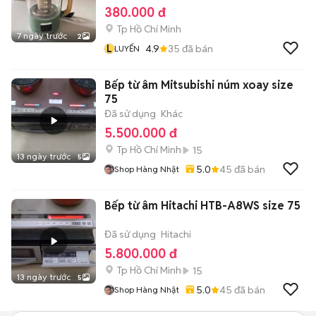
380.000 đ
Tp Hồ Chí Minh
7 ngày trước
2
L
4.9
35
đã bán
LUYẾN
Bếp từ âm Mitsubishi núm xoay size
75
Đã sử dụng
Khác
5.500.000 đ
Tp Hồ Chí Minh
15
13 ngày trước
5
5.0
45
đã bán
Shop Hàng Nhật
Bếp từ âm Hitachi HTB-A8WS size 75
Đã sử dụng
Hitachi
5.800.000 đ
Tp Hồ Chí Minh
15
13 ngày trước
5
5.0
45
đã bán
Shop Hàng Nhật