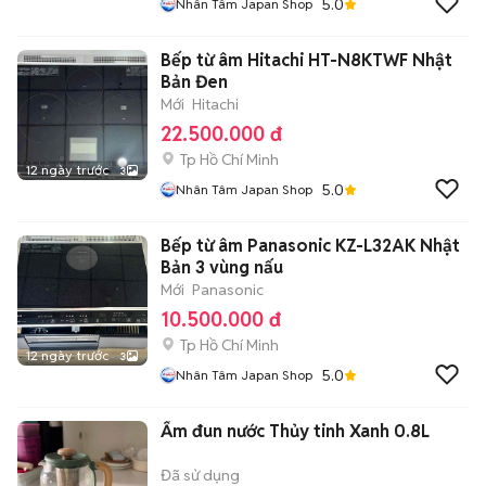
5.0
Nhân Tâm Japan Shop
Bếp từ âm Hitachi HT-N8KTWF Nhật
Bản Đen
Mới
Hitachi
22.500.000 đ
Tp Hồ Chí Minh
12 ngày trước
3
5.0
Nhân Tâm Japan Shop
Bếp từ âm Panasonic KZ-L32AK Nhật
Bản 3 vùng nấu
Mới
Panasonic
10.500.000 đ
Tp Hồ Chí Minh
12 ngày trước
3
5.0
Nhân Tâm Japan Shop
Ấm đun nước Thủy tinh Xanh 0.8L
Đã sử dụng