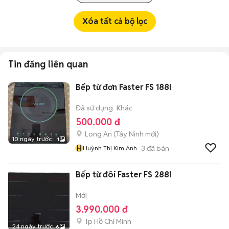
Xóa tất cả bộ lọc
Tin đăng liên quan
Bếp từ đơn Faster FS 188I
Đã sử dụng
Khác
500.000 đ
Long An
(
Tây Ninh
mới)
10 ngày trước
1
H
3
đã bán
Huỳnh Thị Kim Anh
Bếp từ đôi Faster FS 288I
Mới
3.990.000 đ
Tp Hồ Chí Minh
24 ngày trước
6