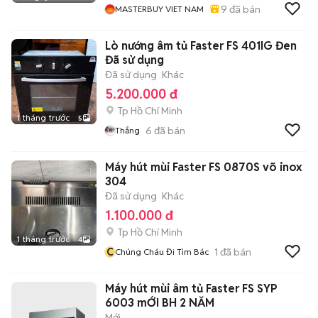
9
đã bán
MASTERBUY VIET NAM
Lò nướng âm tủ Faster FS 401IG Đen
Đã sử dụng
Đã sử dụng
Khác
5.200.000 đ
Tp Hồ Chí Minh
1 tháng trước
5
6
đã bán
Thắng
Máy hút mùi Faster FS 0870S võ inox
304
Đã sử dụng
Khác
1.100.000 đ
Tp Hồ Chí Minh
1 tháng trước
4
C
1
đã bán
Chúng Cháu Đi Tìm Bác
Máy hút mùi âm tủ Faster FS SYP
6003 mỚI BH 2 NĂM
Mới