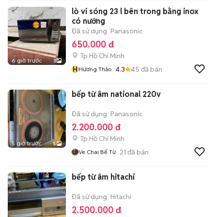
lò vi sóng 23 l bên trong bằng inox
có nướng
Đã sử dụng
Panasonic
650.000 đ
Tp Hồ Chí Minh
6 giờ trước
3
H
4.3
45
đã bán
Hương Thảo
bếp từ âm national 220v
Đã sử dụng
Panasonic
2.200.000 đ
Tp Hồ Chí Minh
5 giờ trước
5
21
đã bán
Ve Chai Bế Từ
bếp từ âm hitachi
Đã sử dụng
Hitachi
2.500.000 đ