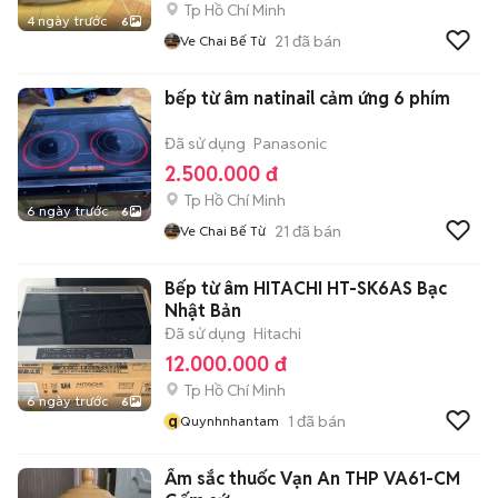
Tp Hồ Chí Minh
4 ngày trước
6
21
đã bán
Ve Chai Bế Từ
bếp từ âm natinail cảm ứng 6 phím
Đã sử dụng
Panasonic
2.500.000 đ
Tp Hồ Chí Minh
6 ngày trước
6
21
đã bán
Ve Chai Bế Từ
Bếp từ âm HITACHI HT-SK6AS Bạc
Nhật Bản
Đã sử dụng
Hitachi
12.000.000 đ
Tp Hồ Chí Minh
6 ngày trước
6
q
1
đã bán
Quynhnhantam
Ấm sắc thuốc Vạn An THP VA61-CM