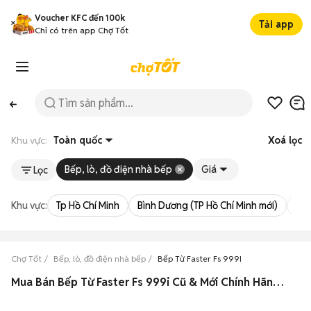
Voucher KFC đến 100k
Tải app
Chỉ có trên app Chợ Tốt
Khu vực:
Toàn quốc
Xoá lọc
Bếp, lò, đồ điện nhà bếp
Giá
Lọc
Khu vực:
Tp Hồ Chí Minh
Bình Dương (TP Hồ Chí Minh mới)
Bà 
Chợ Tốt
Bếp, lò, đồ điện nhà bếp
Bếp Từ Faster Fs 999I
Mua Bán Bếp Từ Faster Fs 999i Cũ & Mới Chính Hãng Giá Rẻ