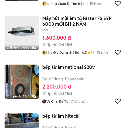
C
1
đã bán
Chúng Cháu Đi Tìm Bác
Máy hút mùi âm tủ Faster FS SYP
6003 mỚI BH 2 NĂM
Mới
1.600.000 đ
Tp Hồ Chí Minh
2 tháng trước
2
K
5.0
13
đã bán
Kho Gia Dụng Giá Rẻ
bếp từ âm national 220v
Đã sử dụng
Panasonic
2.200.000 đ
Tp Hồ Chí Minh
2 ngày trước
5
21
đã bán
Ve Chai Bế Từ
bếp từ âm hitachi
Đã sử dụng
Hitachi