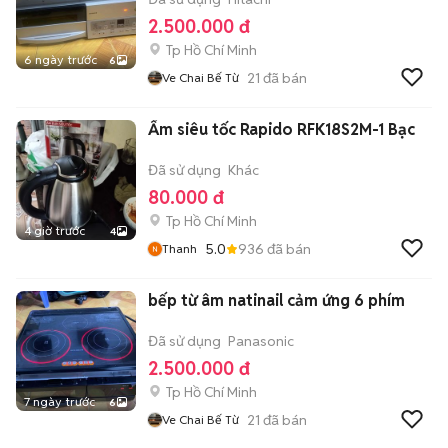
2.500.000 đ
Tp Hồ Chí Minh
6 ngày trước
6
21
đã bán
Ve Chai Bế Từ
Ấm siêu tốc Rapido RFK18S2M-1 Bạc
Đã sử dụng
Khác
80.000 đ
Tp Hồ Chí Minh
4 giờ trước
4
5.0
936
đã bán
Thanh
bếp từ âm natinail cảm ứng 6 phím
Đã sử dụng
Panasonic
2.500.000 đ
Tp Hồ Chí Minh
7 ngày trước
6
21
đã bán
Ve Chai Bế Từ