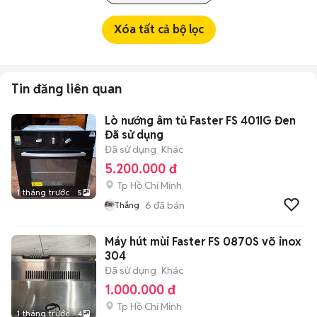
Xóa tất cả bộ lọc
Tin đăng liên quan
Lò nướng âm tủ Faster FS 401IG Đen
Đã sử dụng
Đã sử dụng
Khác
5.200.000 đ
Tp Hồ Chí Minh
1 tháng trước
5
6
đã bán
Thắng
Máy hút mùi Faster FS 0870S võ inox
304
Đã sử dụng
Khác
1.000.000 đ
Tp Hồ Chí Minh
1 tháng trước
4