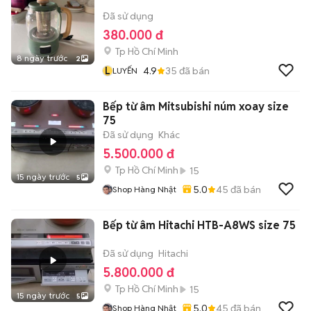
Đã sử dụng
380.000 đ
Tp Hồ Chí Minh
8 ngày trước
2
L
4.9
35
đã bán
LUYẾN
Bếp từ âm Mitsubishi núm xoay size
75
Đã sử dụng
Khác
5.500.000 đ
Tp Hồ Chí Minh
15
15 ngày trước
5
5.0
45
đã bán
Shop Hàng Nhật
Bếp từ âm Hitachi HTB-A8WS size 75
Đã sử dụng
Hitachi
5.800.000 đ
Tp Hồ Chí Minh
15
15 ngày trước
5
5.0
45
đã bán
Shop Hàng Nhật