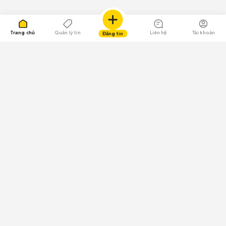
Trang chủ
Quản lý tin
Liên hệ
Tài khoản
Đăng tin
109.000 Bình chọn
Tải ứng dụng Chợ Tốt
Về Chợ Tốt
Quy chế sàn
Chính sách bảo mật
Giải quyết tranh chấp
CÔNG TY TNHH CHỢ TỐT - Người đại diện theo pháp luật:
Nguyễn Trọng Tấn; GPDKKD: 0312120782 do Sở KH & ĐT TP.HCM cấp ngày
11/01/2013;
GPMXH: 185/GP-BTTTT do Bộ Thông tin và Truyền thông
cấp ngày 09/07/2024 - Chịu trách nhiệm