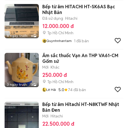
Bếp từ âm HITACHI HT-SK6AS Bạc
Nhật Bản
Đã sử dụng
Hitachi
12.000.000 đ
Tp Hồ Chí Minh
8 ngày trước
6
q
1
đã bán
Quynhnhantam
Ấm sắc thuốc Vạn An THP VA61-CM
Gốm sứ
Mới
Khác
250.000 đ
Tp Hồ Chí Minh
3 ngày trước
2
L
5.0
74
đã bán
Lê Hải
Bếp từ âm Hitachi HT-N8KTWF Nhật
Bản Đen
Mới
Hitachi
22.500.000 đ