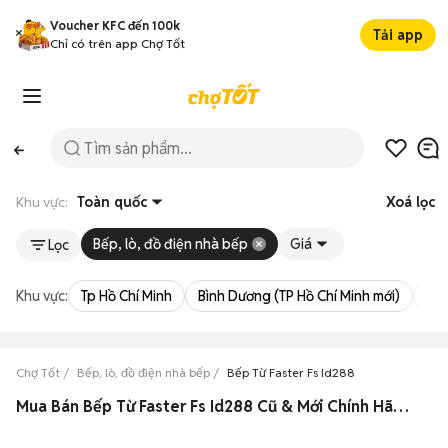
Voucher KFC đến 100k
Tải app
Chỉ có trên app Chợ Tốt
Khu vực:
Toàn quốc
Xoá lọc
Bếp, lò, đồ điện nhà bếp
Giá
Lọc
Khu vực:
Tp Hồ Chí Minh
Bình Dương (TP Hồ Chí Minh mới)
Bà 
Chợ Tốt
Bếp, lò, đồ điện nhà bếp
Bếp Từ Faster Fs Id288
Mua Bán Bếp Từ Faster Fs Id288 Cũ & Mới Chính Hãng Giá Rẻ