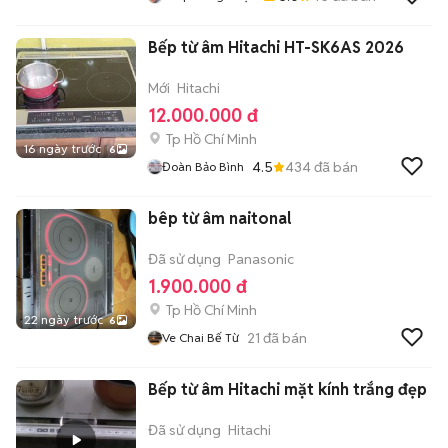
Bếp từ âm Hitachi HT-SK6AS 2026
Mới
Hitachi
12.000.000 đ
Tp Hồ Chí Minh
16 ngày trước
6
4.5
434
đã bán
Đoàn Bảo Bình
bêp từ âm naitonal
Đã sử dụng
Panasonic
1.900.000 đ
Tp Hồ Chí Minh
22 ngày trước
6
21
đã bán
Ve Chai Bế Từ
Bếp từ âm Hitachi mặt kính trắng đẹp
Đã sử dụng
Hitachi