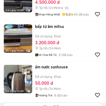
4.500.000 đ
Tp Hồ Chí Minh
35
24 ngày trước
6
5.0
45
đã bán
Shop Hàng Nhật
bếp từ âm mitsu
Đã sử dụng
Khác
3.200.000 đ
Tp Hồ Chí Minh
25 ngày trước
6
21
đã bán
Ve Chai Bế Từ
ấm nước sunhouse
Đã sử dụng
Khác
50.000 đ
Tp Hồ Chí Minh
23 ngày trước
1
8
đã bán
Hương Trà