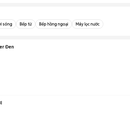
vi sóng
Bếp từ
Bếp hồng ngoại
Máy lọc nước
ter Đen
I