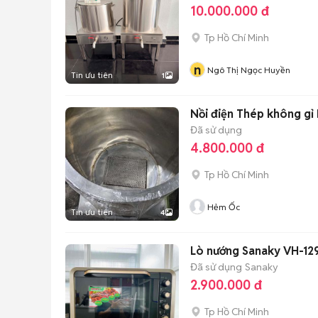
10.000.000 đ
Tp Hồ Chí Minh
n
Ngô Thị Ngọc Huyền
Tin ưu tiên
1
Nồi điện Thép không gỉ 
Đã sử dụng
4.800.000 đ
Tp Hồ Chí Minh
Hẻm Ốc
Tin ưu tiên
4
Lò nướng Sanaky VH-129
Đã sử dụng
Sanaky
2.900.000 đ
Tp Hồ Chí Minh