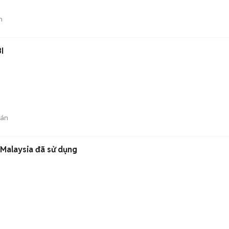
n
I
bán
 Malaysia đã sử dụng