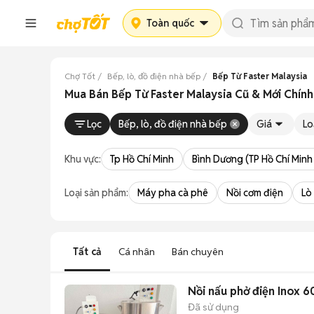
Toàn quốc
Chợ Tốt
Bếp, lò, đồ điện nhà bếp
Bếp Từ Faster Malaysia
Mua Bán Bếp Từ Faster Malaysia Cũ & Mới Chín
Lọc
Bếp, lò, đồ điện nhà bếp
Giá
Lo
Khu vực:
Tp Hồ Chí Minh
Bình Dương (TP Hồ Chí Minh
Loại sản phẩm:
Máy pha cà phê
Nồi cơm điện
Lò
Tất cả
Cá nhân
Bán chuyên
Nồi nấu phở điện Inox 6
Đã sử dụng