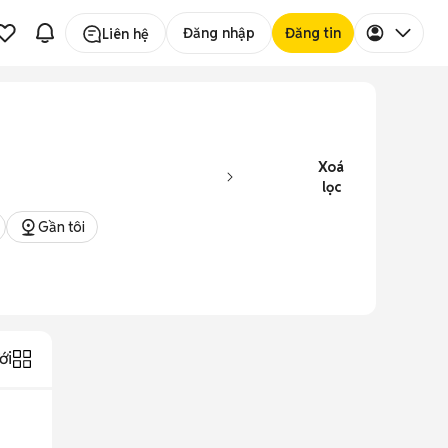
Đăng nhập
Đăng tin
Liên hệ
Xoá
lọc
Gần tôi
ới