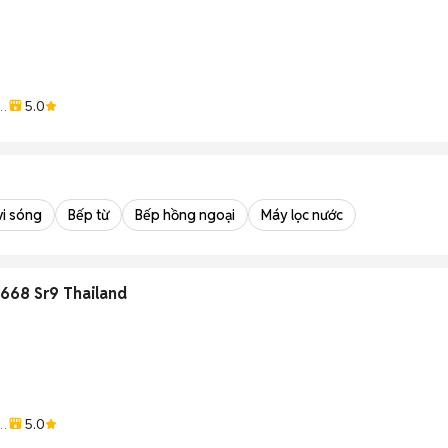
5.0
vi sóng
Bếp từ
Bếp hồng ngoại
Máy lọc nước
 668 Sr9 Thailand
5.0