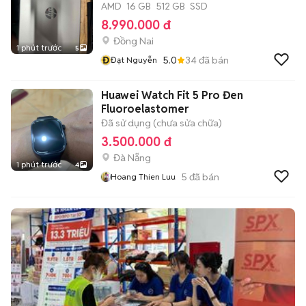
AMD
16 GB
512 GB
SSD
8.990.000 đ
Đồng Nai
1 phút trước
5
Đ
5.0
34
đã bán
Đạt Nguyễn
Huawei Watch Fit 5 Pro Đen
Fluoroelastomer
Đã sử dụng (chưa sửa chữa)
3.500.000 đ
Đà Nẵng
1 phút trước
4
5
đã bán
Hoang Thien Luu