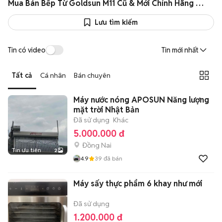
Mua Bán Bếp Từ Goldsun M11 Cũ & Mới Chính Hãng Giá Rẻ
Lưu tìm kiếm
Tin có video
Tin mới nhất
Tất cả
Cá nhân
Bán chuyên
Máy nước nóng APOSUN Năng lượng
mặt trời Nhật Bản
Đã sử dụng
Khác
5.000.000 đ
Đồng Nai
Tin ưu tiên
2
4.9
39
đã bán
Máy sấy thực phẩm 6 khay như mới
Đã sử dụng
1.200.000 đ