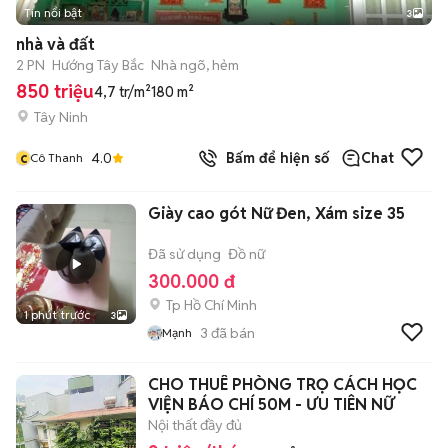
Tin nổi bật
3
nhà và đất
2 PN
Hướng Tây Bắc
Nhà ngõ, hẻm
850 triệu
4,7 tr/m²
180 m²
Tây Ninh
c
4.0
Bấm để hiện số
Chat
Cô Thanh
Giày cao gót Nữ Đen, Xám size 35
Đã sử dụng
Đồ nữ
300.000 đ
Tp Hồ Chí Minh
1 phút trước
3
3
đã bán
Mạnh
CHO THUÊ PHÒNG TRỌ CÁCH HỌC
VIỆN BÁO CHÍ 50M - ƯU TIÊN NỮ
Nội thất đầy đủ