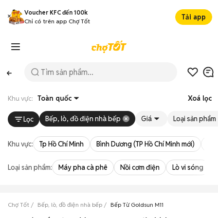
Voucher KFC đến 100k
Tải app
Chỉ có trên app Chợ Tốt
Khu vực:
Toàn quốc
Xoá lọc
Bếp, lò, đồ điện nhà bếp
Giá
Loại sản phẩm
Lọc
Khu vực:
Tp Hồ Chí Minh
Bình Dương (TP Hồ Chí Minh mới)
Bà 
Loại sản phẩm:
Máy pha cà phê
Nồi cơm điện
Lò vi sóng
Chợ Tốt
Bếp, lò, đồ điện nhà bếp
Bếp Từ Goldsun M11