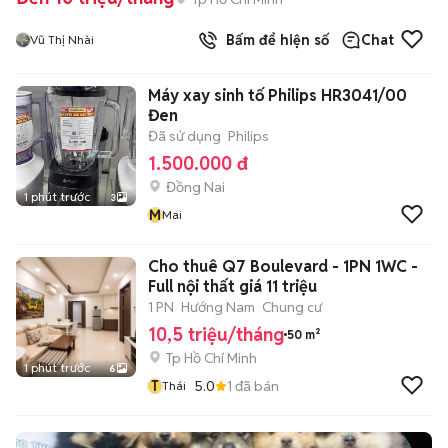
Bấm để hiện số
Chat
Vũ Thị Nhài
Máy xay sinh tố Philips HR3041/00
Đen
Đã sử dụng
Philips
1.500.000 đ
Đồng Nai
1 phút trước
3
M
Mai
Cho thuê Q7 Boulevard - 1PN 1WC -
Full nội thất giá 11 triệu
1 PN
Hướng Nam
Chung cư
10,5 triệu/tháng
50 m²
Tp Hồ Chí Minh
1 phút trước
6
T
5.0
1
đã bán
Thái