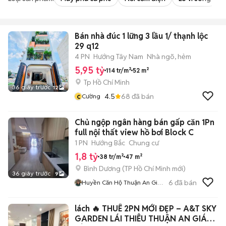
Bán nhà đúc 1 lững 3 lầu 1/ thạnh lộc
29 q12
4 PN
Hướng Tây Nam
Nhà ngõ, hẻm
5,95 tỷ
114 tr/m²
52 m²
Tp Hồ Chí Minh
36 giây trước
12
c
4.5
68
đã bán
Cường
Chủ ngộp ngân hàng bán gấp căn 1Pn
full nội thất view hồ bơi Block C
1 PN
Hướng Bắc
Chung cư
1,8 tỷ
38 tr/m²
47 m²
Bình Dương
(
TP Hồ Chí Minh
mới)
36 giây trước
9
6
đã bán
Huyền Căn Hộ Thuận An Giá
Tốt
lách 🔥 THUÊ 2PN MỚI ĐẸP – A&T SKY
GARDEN LÁI THIÊU THUẬN AN GIÁ