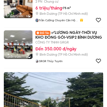
RẺ 6TR
2 PN
Chung cư
6 triệu/tháng
75 m²
Bình Dương
(
TP Hồ Chí Minh
mới)
37 giây trước
5
Trần Cường Chuyên Căn Hộ
Bình Dương
✅LƯƠNG NGÀY-THỜI VỤ
KHO ĐÓNG GÓI-VSIP2 BÌNH DƯƠNG
CÔNG TY TNHH GRGR
Đến 350.000 đ/ngày
Bình Dương
(
TP Hồ Chí Minh
mới)
1 phút trước
2
GRGR Thủy Tuyên