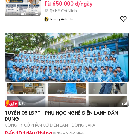
Từ 650.000 đ/ngày
Tp Hồ Chí Minh
1 phút trước
1
h
Hoang Anh Thu
Tin nổi bật
3
TUYỂN 05 LĐPT - PHỤ HỌC NGHỀ ĐIỆN LẠNH DÂN
DỤNG
CÔNG TY CỔ PHẦN CƠ ĐIỆN LẠNH ĐÔNG SAPA
Đến 10 triệu/tháng
Tp Hồ Chí Minh