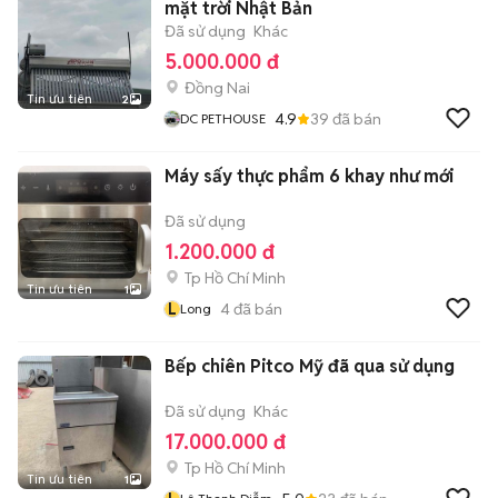
mặt trời Nhật Bản
Đã sử dụng
Khác
5.000.000 đ
Đồng Nai
Tin ưu tiên
2
4.9
39
đã bán
DC PETHOUSE
Máy sấy thực phẩm 6 khay như mới
Đã sử dụng
1.200.000 đ
Tp Hồ Chí Minh
Tin ưu tiên
1
L
4
đã bán
Long
Bếp chiên Pitco Mỹ đã qua sử dụng
Đã sử dụng
Khác
17.000.000 đ
Tp Hồ Chí Minh
Tin ưu tiên
1