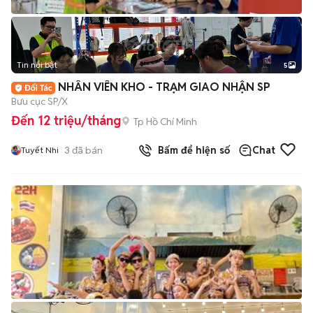
Tin nổi bật
5
NHÂN VIÊN KHO - TRẠM GIAO NHẬN SP
Bưu cục SP/X
Đến 12 triệu/tháng
Tp Hồ Chí Minh
3
đã bán
Bấm để hiện số
Chat
Tuyết Nhi