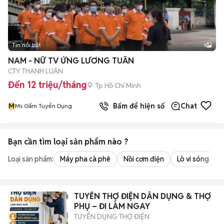
Tin nổi bật
1
NAM - NỮ TV ỨNG LƯƠNG TUẦN
CTY THANH LUÂN
Đến 12 triệu/tháng
Tp Hồ Chí Minh
M
Bấm để hiện số
Chat
Ms Gấm Tuyển Dụng
Bạn cần tìm
loại sản phẩm
nào ?
Loại sản phẩm:
Máy pha cà phê
Nồi cơm điện
Lò vi sóng
TUYỂN THỢ ĐIỆN DÂN DỤNG & THỢ
PHỤ – ĐI LÀM NGAY
TUYỂN DỤNG THỢ ĐIỆN