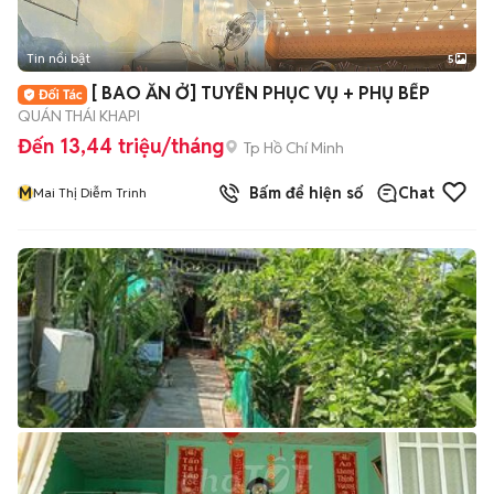
Tin nổi bật
5
[ BAO ĂN Ở] TUYỂN PHỤC VỤ + PHỤ BẾP
QUÁN THÁI KHAPI
Đến 13,44 triệu/tháng
Tp Hồ Chí Minh
M
Bấm để hiện số
Chat
Mai Thị Diễm Trinh