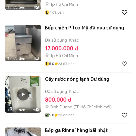
Tp Hồ Chí Minh
Tin ưu tiên
1
L
4
đã bán
Bếp chiên Pitco Mỹ đã qua sử dụng
Đã sử dụng
Khác
17.000.000 đ
Tp Hồ Chí Minh
Tin ưu tiên
1
L
5.0
23
đã bán
Cây nước nóng lạnh Dư dùng
Đã sử dụng
Khác
800.000 đ
Bình Dương
(
TP Hồ Chí Minh
mới)
Tin ưu tiên
2
5.0
23
đã bán
Bếp ga Rinnai hàng bãi nhật