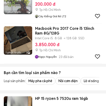
200.000 đ
Tp Hồ Chí Minh
1 phút trước
1
Cây Kiểng Giá Rẻ LT2
Macbook Pro 2017 Core i5 13inch
Ram 8G/128G
Intel Core i5
8 GB
< 128 GB
SSD
3.850.000 đ
Tp Hồ Chí Minh
1 phút trước
3
23
đã bán
Ngọc Nguyễn
Bạn cần tìm
loại sản phẩm
nào ?
Loại sản phẩm:
Máy pha cà phê
Nồi cơm điện
Lò vi sóng
HP 15 ryzen 5 7520u ram 16gb