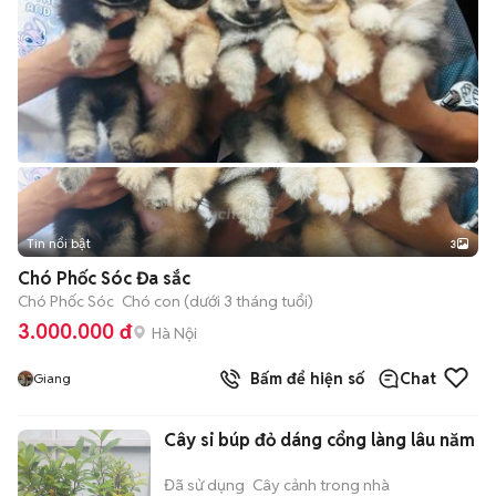
Tin nổi bật
3
Chó Phốc Sóc Đa sắc
Chó Phốc Sóc
Chó con (dưới 3 tháng tuổi)
3.000.000 đ
Hà Nội
Bấm để hiện số
Chat
Giang
Cây si búp đỏ dáng cổng làng lâu năm
Đã sử dụng
Cây cảnh trong nhà