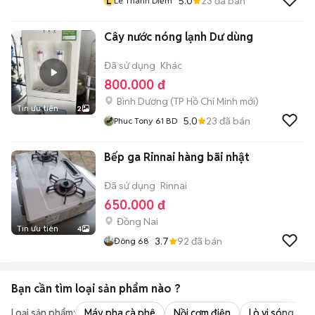
L
5.0
23
đã bán
Lê Thanh Diễm
Cây nước nóng lạnh Dư dùng
Đã sử dụng
Khác
800.000 đ
Bình Dương
(
TP Hồ Chí Minh
mới)
Tin ưu tiên
2
5.0
23
đã bán
Phuc Tony 61 BD
Bếp ga Rinnai hàng bãi nhật
Đã sử dụng
Rinnai
650.000 đ
Đồng Nai
Tin ưu tiên
4
3.7
92
đã bán
Đông 68
Bạn cần tìm
loại sản phẩm
nào ?
Loại sản phẩm:
Máy pha cà phê
Nồi cơm điện
Lò vi sóng