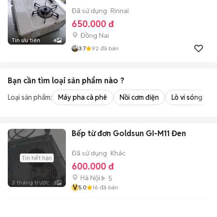
Đã sử dụng
Rinnai
650.000 đ
Đồng Nai
Tin ưu tiên
4
3.7
92
đã bán
Bạn cần tìm
loại sản phẩm
nào ?
Loại sản phẩm:
Máy pha cà phê
Nồi cơm điện
Lò vi sóng
Bếp từ đơn Goldsun GI-M11 Đen
Đã sử dụng
Khác
Tin hết hạn
600.000 đ
Hà Nội
5
3 tháng trước
3
V
5.0
16
đã bán