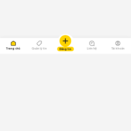
Trang chủ
Quản lý tin
Liên hệ
Tài khoản
Đăng tin
109.000 Bình chọn
Tải ứng dụng Chợ Tốt