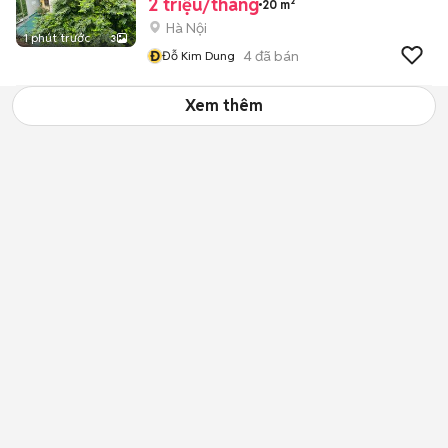
2 triệu/tháng
20 m²
Hà Nội
1 phút trước
3
Đ
4
đã bán
Đỗ Kim Dung
Xem thêm