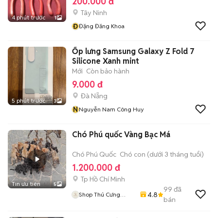
200.000 đ
Tây Ninh
4 phút trước
1
Đ
Đặng Đăng Khoa
Ốp lưng Samsung Galaxy Z Fold 7
Silicone Xanh mint
Mới
Còn bảo hành
9.000 đ
Đà Nẵng
5 phút trước
3
N
Nguyễn Nam Công Huy
Chó Phú quốc Vàng Bạc Má
Chó Phú Quốc
Chó con (dưới 3 tháng tuổi)
1.200.000 đ
Tp Hồ Chí Minh
Tin ưu tiên
5
99
đã
4.8
Shop Thú Cưng
bán
PenTa