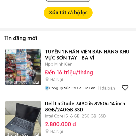
Xóa tất cả bộ lọc
Tin đăng mới
TUYỂN 1 NHÂN VIÊN BÁN HÀNG KHU
VỰC SƠN TÂY - BA VÌ
Npp Minh Kiên
Đến 16 triệu/tháng
Hà Nội
1 phút trước
6
11
đã bán
Công Ty Sữa Cô Gái Hà Lan
Dell Latitude 7490 i5 8250u 14 inch
8GB/240GB SSD
Intel Core i5
8 GB
250 GB
SSD
2.800.000 đ
Hà Nội
2 phút trước
4