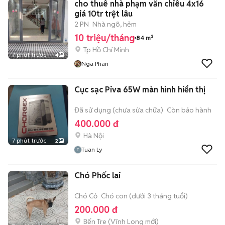
cho thuê nhà phạm văn chiêu 4x16
giá 10tr trệt lâu
2 PN
Nhà ngõ, hẻm
10 triệu/tháng
84 m²
Tp Hồ Chí Minh
7 phút trước
4
Nga Phan
Cục sạc Piva 65W màn hình hiển thị
Đã sử dụng (chưa sửa chữa)
Còn bảo hành
400.000 đ
Hà Nội
7 phút trước
2
Tuan Ly
Chó Phốc lai
Chó Cỏ
Chó con (dưới 3 tháng tuổi)
200.000 đ
Bến Tre
(
Vĩnh Long
mới)