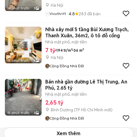
Hà Nội
14 phút trước
3
4.8
283
đã bán
Vivuthrift
Nhà xây mới 5 tầng Bùi Xương Trạch,
Thanh Xuân, 36m2, ô tô đỗ cổng
Nhà mặt phố, mặt tiền
7 tỷ
194 tr/m²
36 m²
Hà Nội
15 phút trước
5
Cộng Đồng Nhà Đất
Bán nhà gần đường Lê Thị Trung, An
Phú, 2.65 tỷ
Nhà mặt phố, mặt tiền
2,65 tỷ
Bình Dương
(
TP Hồ Chí Minh
mới)
15 phút trước
3
Cộng Đồng Nhà Đất
Xem thêm