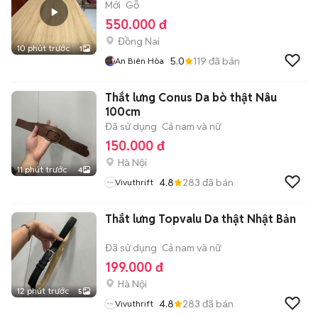
Mới
Gỗ
550.000 đ
Đồng Nai
10 phút trước
1
5.0
119
đã bán
An Biên Hòa
Thắt lưng Conus Da bò thật Nâu
100cm
Đã sử dụng
Cả nam và nữ
150.000 đ
Hà Nội
11 phút trước
4
4.8
283
đã bán
Vivuthrift
Thắt lưng Topvalu Da thật Nhật Bản
Đã sử dụng
Cả nam và nữ
199.000 đ
Hà Nội
12 phút trước
5
4.8
283
đã bán
Vivuthrift