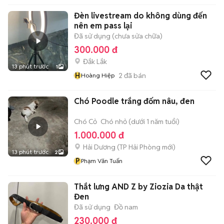
Đèn livestream do không dùng đến
nên em pass lại
Đã sử dụng (chưa sửa chữa)
300.000 đ
Đắk Lắk
13 phút trước
1
H
2
đã bán
Hoàng Hiệp
Chó Poodle trắng đốm nâu, đen
Chó Cỏ
Chó nhỏ (dưới 1 năm tuổi)
1.000.000 đ
Hải Dương
(
TP Hải Phòng
mới)
13 phút trước
2
P
Phạm Văn Tuấn
Thắt lưng AND Z by Ziozia Da thật
Đen
Đã sử dụng
Đồ nam
230.000 đ