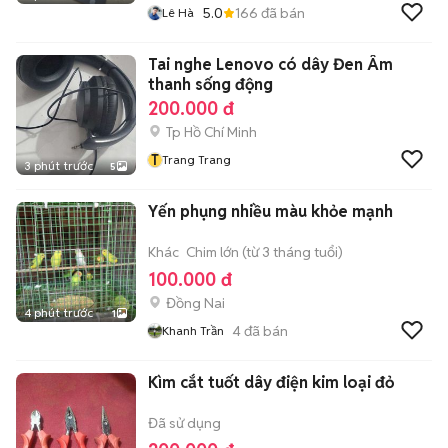
5.0
166
đã bán
Lê Hà
Tai nghe Lenovo có dây Đen Âm
thanh sống động
200.000 đ
Tp Hồ Chí Minh
T
Trang Trang
3 phút trước
5
Yến phụng nhiều màu khỏe mạnh
Khác
Chim lớn (từ 3 tháng tuổi)
100.000 đ
Đồng Nai
4 phút trước
1
4
đã bán
Khanh Trần
Kìm cắt tuốt dây điện kim loại đỏ
Đã sử dụng