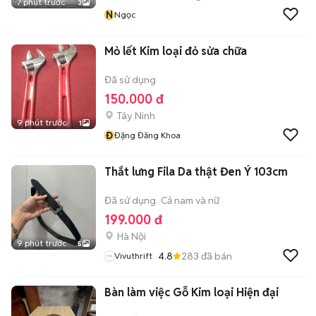
7 phút trước
3
N
Ngọc
Mỏ lết Kim loại đỏ sửa chữa
Đã sử dụng
150.000 đ
Tây Ninh
9 phút trước
1
Đ
Đặng Đăng Khoa
Thắt lưng Fila Da thật Đen Ý 103cm
Đã sử dụng
Cả nam và nữ
199.000 đ
Hà Nội
9 phút trước
5
4.8
283
đã bán
Vivuthrift
Bàn làm việc Gỗ Kim loại Hiện đại