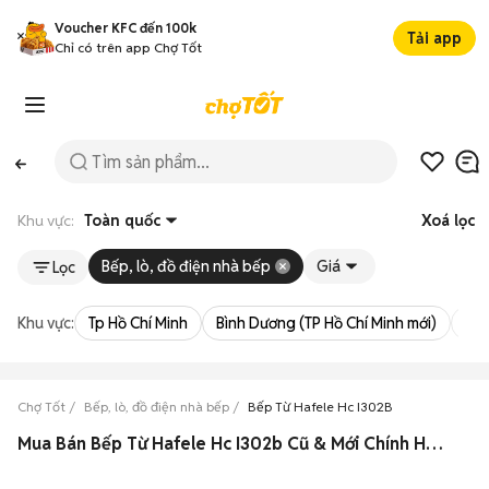
Voucher KFC đến 100k
Tải app
Chỉ có trên app Chợ Tốt
Khu vực:
Toàn quốc
Xoá lọc
Bếp, lò, đồ điện nhà bếp
Giá
Lọc
Khu vực:
Tp Hồ Chí Minh
Bình Dương (TP Hồ Chí Minh mới)
Bà 
Chợ Tốt
Bếp, lò, đồ điện nhà bếp
Bếp Từ Hafele Hc I302B
Mua Bán Bếp Từ Hafele Hc I302b Cũ & Mới Chính Hãng Giá Rẻ