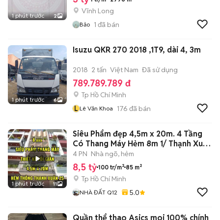
Vĩnh Long
1 phút trước
2
1
đã bán
Bảo
Isuzu QKR 270 2018 ,1T9, dài 4, 3m
2018
2 tấn
Việt Nam
Đã sử dụng
789.789.789 đ
Tp Hồ Chí Minh
1 phút trước
6
L
176
đã bán
Lê Văn Khoa
Siêu Phẩm đẹp 4,5m x 20m. 4 Tầng
Có Thang Máy Hẻm 8m 1/ Thạnh Xuân
25
4 PN
Nhà ngõ, hẻm
8,5 tỷ
100 tr/m²
85 m²
Tp Hồ Chí Minh
1 phút trước
11
5.0
NHÀ ĐẤT Q12
Quần thể thao Asics moi 100% chính