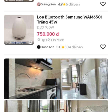
4.9
5
đã bán
Dương Kun
Loa Bluetooth Samsung WAM6501
Trắng 45W
Dưới 100W
750.000 đ
Tp Hồ Chí Minh
3 phút trước
5
5.0
304
đã bán
Quoc Anh