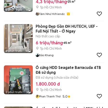
4,3 triệu/tháng
25 m²
Tp Hồ Chí Minh
2 phút trước
6
Tâm Như Hifriendz
Phòng Đẹp Gần ĐH HUTECH, UEF -
Full Nội Thất - Ở Ngay
Nội thất cao cấp
6 triệu/tháng
45 m²
Tp Hồ Chí Minh
2 phút trước
10
Bảo Khang
Ổ cứng HDD Seagate Barracuda 4TB
Đã sử dụng
Đã sử dụng (chưa sửa chữa)
1.800.000 đ
Tp Hồ Chí Minh
2 phút trước
2
P
5.0
Phan Thanh Thơ