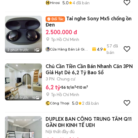
H
5.0
4
đã bán
Hirosi
Tai nghe Sony Mx5 chống ồn
Đen
2.500.000 đ
Tp Hồ Chí Minh
57
đã
4.9
Cửa Hàng Bán Lẻ Giá
2 phút trước
3
bán
Sỉ Ship Tận Nhà
Chủ Cần Tiền Cần Bán Nhanh Căn 3PN
Giá Hạt Dẻ 6,2 Tỷ Bao Sổ
3 PN
Chung cư
6,2 tỷ
56 tr/m²
110 m²
Tp Hồ Chí Minh
2 phút trước
10
C
5.0
2
đã bán
Công Thoại
DUPLEX BAN CÔNG TRUNG TÂM Q11
GẦN ĐH KINH TẾ UEH
Nội thất đầy đủ