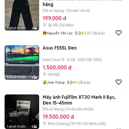
hãng
Đã sử dụng
Cả nam và nữ
199.000 đ
Tp Hồ Chí Minh
1 phút trước
4
N
5.0
237
đã bán
Nguyễn Tấn Lực
Asus F555L Đen
Intel Core i5
4 GB
500 GB
HDD
1.500.000 đ
Hà Nội
1 phút trước
5
J
3.0
1
đã bán
Jose Trọng
Máy ảnh Fujifilm XT30 Mark II Bạc,
Đen 15-45mm
Đã sử dụng (chưa sửa chữa)
19.500.000 đ
Bình Dương
(
TP Hồ Chí Minh
mới)
1 phút trước
5