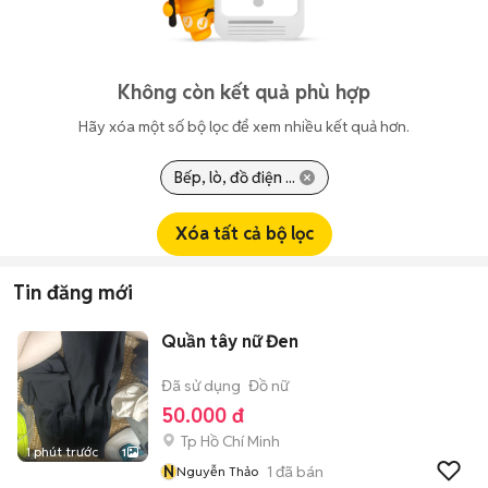
Không còn kết quả phù hợp
Hãy xóa một số bộ lọc để xem nhiều kết quả hơn.
Bếp, lò, đồ điện ...
Xóa tất cả bộ lọc
Tin đăng mới
Quần tây nữ Đen
Đã sử dụng
Đồ nữ
50.000 đ
Tp Hồ Chí Minh
1 phút trước
1
N
1
đã bán
Nguyễn Thảo