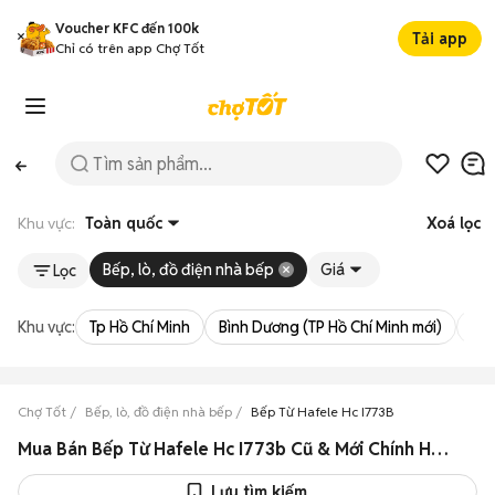
Voucher KFC đến 100k
Tải app
Chỉ có trên app Chợ Tốt
Khu vực:
Toàn quốc
Xoá lọc
Bếp, lò, đồ điện nhà bếp
Giá
Lọc
Khu vực:
Tp Hồ Chí Minh
Bình Dương (TP Hồ Chí Minh mới)
Bà 
Chợ Tốt
Bếp, lò, đồ điện nhà bếp
Bếp Từ Hafele Hc I773B
Mua Bán Bếp Từ Hafele Hc I773b Cũ & Mới Chính Hãng Giá Rẻ
Lưu tìm kiếm