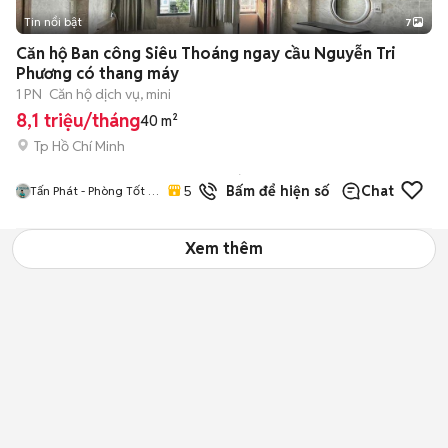
Tin nổi bật
7
+
2
Căn hộ Ban công Siêu Thoáng ngay cầu Nguyễn Tri
Phương có thang máy
1 PN
Căn hộ dịch vụ, mini
8,1 triệu/tháng
40 m²
Tp Hồ Chí Minh
10
đã
5.0
Bấm để hiện số
Chat
Tấn Phát - Phòng Tốt /
bán
Giá Tốt / Uy Tín
Xem thêm