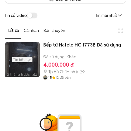
Tin có video
Tin mới nhất
Tất cả
Cá nhân
Bán chuyên
Bếp từ Hafele HC-I773B Đã sử dụng
Đã sử dụng
Khác
Tin hết hạn
4.000.000 đ
Tp Hồ Chí Minh
29
2 tháng trước
3
4.5
12
đã bán