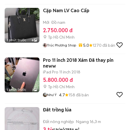
Cặp Nam LV Cao Cấp
Mới
Đồ nam
2.750.000 đ
Tp Hồ Chí Minh
1 phút trước
6
5.0
1270
đã bán
Trúc Phương Shop
Pro 11 inch 2018 Xám Đã thay pin
neww
iPad Pro 11 inch 2018
5.800.000 đ
Tp Hồ Chí Minh
1 phút trước
3
4.7
158
đã bán
Như Ý
Đât trồng lúa
Đất nông nghiệp
Ngang 16,3 m
3 tỷ
1 tr/m²
2996 m²