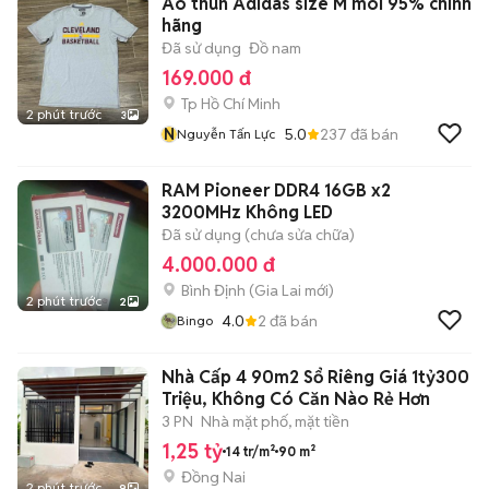
Áo thun Adidas size M moi 95% chính
hãng
Đã sử dụng
Đồ nam
169.000 đ
Tp Hồ Chí Minh
2 phút trước
3
N
5.0
237
đã bán
Nguyễn Tấn Lực
RAM Pioneer DDR4 16GB x2
3200MHz Không LED
Đã sử dụng (chưa sửa chữa)
4.000.000 đ
Bình Định
(
Gia Lai
mới)
2 phút trước
2
4.0
2
đã bán
Bingo
Nhà Cấp 4 90m2 Sổ Riêng Giá 1tỷ300
Triệu, Không Có Căn Nào Rẻ Hơn
3 PN
Nhà mặt phố, mặt tiền
1,25 tỷ
14 tr/m²
90 m²
Đồng Nai
2 phút trước
9