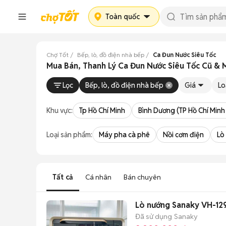
Toàn quốc
Chợ Tốt
Bếp, lò, đồ điện nhà bếp
Ca Đun Nước Siêu Tốc
Mua Bán, Thanh Lý Ca Đun Nước Siêu Tốc Cũ & M
Lọc
Bếp, lò, đồ điện nhà bếp
Giá
Lo
Khu vực:
Tp Hồ Chí Minh
Bình Dương (TP Hồ Chí Minh
Loại sản phẩm:
Máy pha cà phê
Nồi cơm điện
Lò
Tất cả
Cá nhân
Bán chuyên
Lò nướng Sanaky VH-129
Đã sử dụng
Sanaky