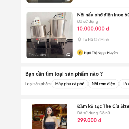
Nồi nấu phở điện Inox 6
Đã sử dụng
10.000.000 đ
Tp Hồ Chí Minh
n
Ngô Thị Ngọc Huyền
Tin ưu tiên
1
Bạn cần tìm
loại sản phẩm
nào ?
Loại sản phẩm:
Máy pha cà phê
Nồi cơm điện
Lò 
Đầm kẻ sọc The Ciu Siz
Đã sử dụng
Đồ nữ
299.000 đ