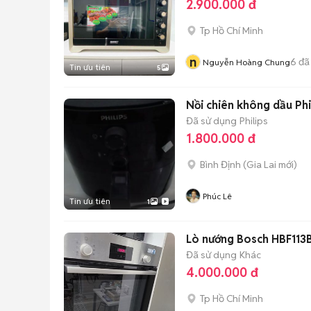
2.900.000 đ
Tp Hồ Chí Minh
n
6
đã
Nguyễn Hoàng Chung
Tin ưu tiên
5
Nồi chiên không dầu Phi
Đã sử dụng
Philips
1.800.000 đ
Bình Định
(
Gia Lai
mới)
Phúc Lê
Tin ưu tiên
1
Lò nướng Bosch HBF113
Đã sử dụng
Khác
4.000.000 đ
Tp Hồ Chí Minh