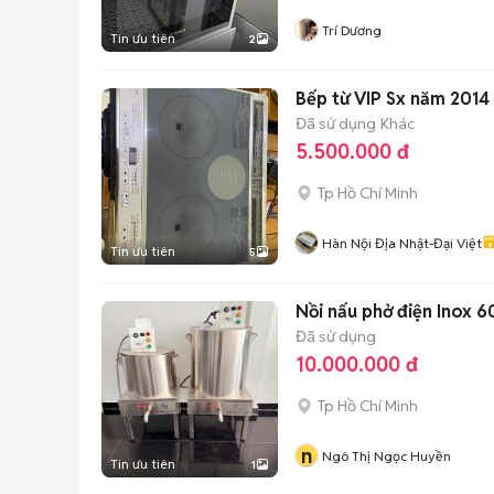
Trí Dương
Tin ưu tiên
2
Đã sử dụng
Khác
5.500.000 đ
Tp Hồ Chí Minh
Hàn Nội Địa Nhật-Đại Việt
Tin ưu tiên
5
Nồi nấu phở điện Inox 6
Đã sử dụng
10.000.000 đ
Tp Hồ Chí Minh
n
Ngô Thị Ngọc Huyền
Tin ưu tiên
1