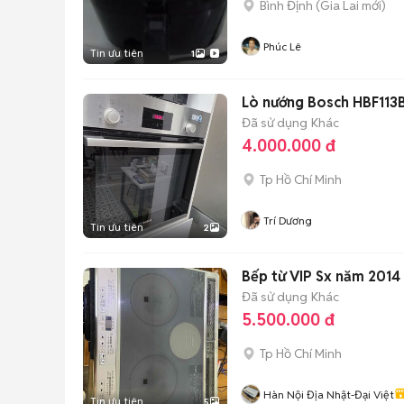
Bình Định
(
Gia Lai
mới)
Phúc Lê
Tin ưu tiên
1
Lò nướng Bosch HBF113
Đã sử dụng
Khác
4.000.000 đ
Tp Hồ Chí Minh
Trí Dương
Tin ưu tiên
2
Đã sử dụng
Khác
5.500.000 đ
Tp Hồ Chí Minh
Hàn Nội Địa Nhật-Đại Việt
Tin ưu tiên
5