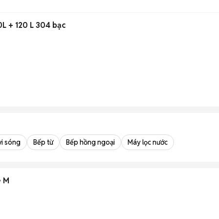
0L + 120 L 304 bạc
vi sóng
Bếp từ
Bếp hồng ngoại
Máy lọc nước
e M