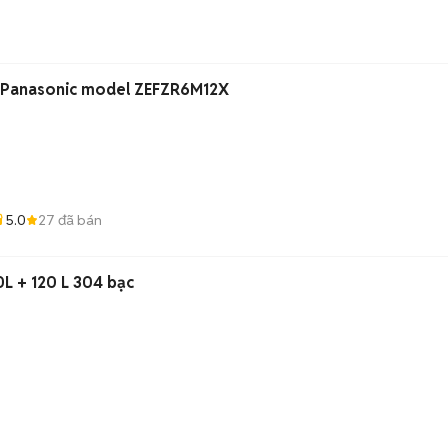
Bếp từ VIP Sx năm 2014 Panasonic model ZEFZR6M12X
5.0
27
đã bán
0L + 120 L 304 bạc