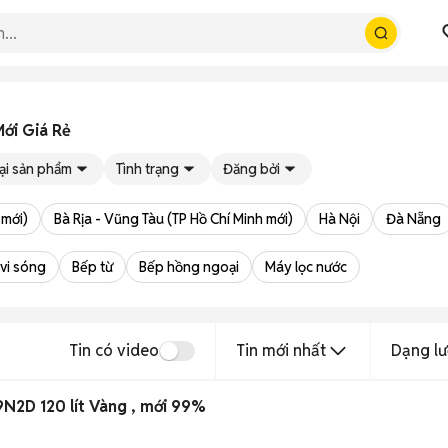
ới Giá Rẻ
ại sản phẩm
Tình trạng
Đăng bởi
 mới)
Bà Rịa - Vũng Tàu (TP Hồ Chí Minh mới)
Hà Nội
Đà Nẵng
 vi sóng
Bếp từ
Bếp hồng ngoại
Máy lọc nước
Tin có video
Tin mới nhất
Dạng lư
N2D 120 lít Vàng , mới 99%