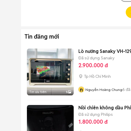
Tin đăng mới
Lò nướng Sanaky VH-129
Đã sử dụng
Sanaky
2.900.000 đ
Tp Hồ Chí Minh
n
6
đã
Nguyễn Hoàng Chung
Tin ưu tiên
5
Nồi chiên không dầu Phi
Đã sử dụng
Philips
1.800.000 đ