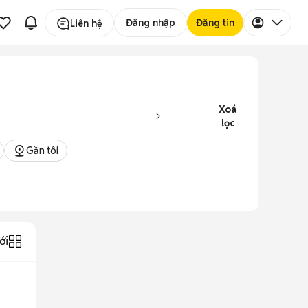
Đăng nhập
Đăng tin
Liên hệ
Xoá
lọc
Gần tôi
ới