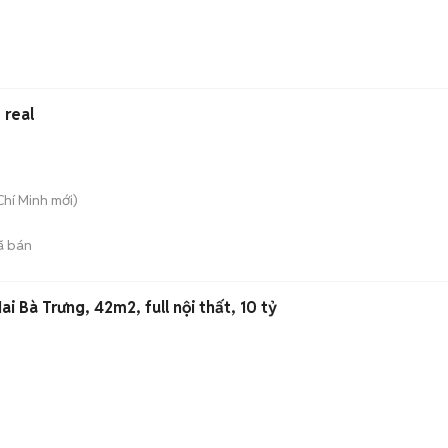
 real
Chí Minh
mới)
ã bán
 Bà Trưng, 42m2, full nội thất, 10 tỷ