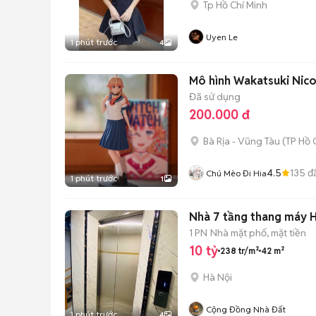
Tp Hồ Chí Minh
Uyen Le
1 phút trước
4
Mô hình Wakatsuki Nico
Đã sử dụng
200.000 đ
Bà Rịa - Vũng Tàu
(
TP Hồ 
4.5
135
đ
Chú Mèo Đi Hia
1 phút trước
1
Nhà 7 tầng thang máy Hai
1 PN
Nhà mặt phố, mặt tiền
10 tỷ
238 tr/m²
42 m²
Hà Nội
Cộng Đồng Nhà Đất
1 phút trước
4