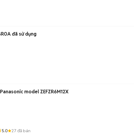
BR0A đã sử dụng
Bếp từ VIP Sx năm 2014 Panasonic model ZEFZR6M12X
5.0
27
đã bán