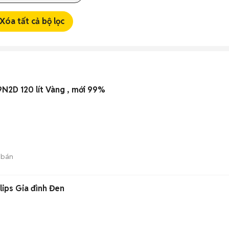
Xóa tất cả bộ lọc
N2D 120 lít Vàng , mới 99%
 bán
lips Gia đình Đen