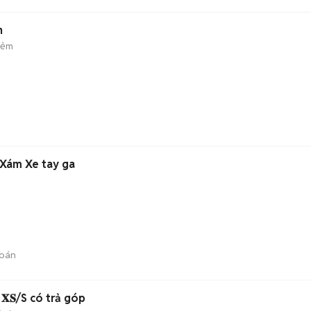
h
hẻm
 Xám Xe tay ga
bán
 𝐗𝐒/S có trả góp