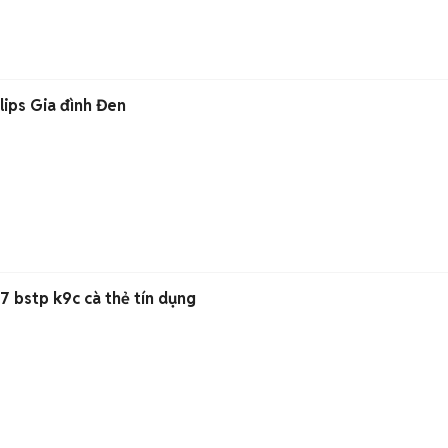
lips Gia đình Đen
 bstp k9c cà thẻ tín dụng