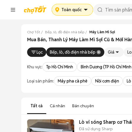
Toàn quốc
Chợ Tốt
Bếp, lò, đồ điện nhà bếp
Máy Làm Mì Sợi
Mua Bán, Thanh Lý Máy Làm Mì Sợi Cũ & Mới Hàn
Lọc
Bếp, lò, đồ điện nhà bếp
Giá
Lo
Khu vực:
Tp Hồ Chí Minh
Bình Dương (TP Hồ Chí Minh
Loại sản phẩm:
Máy pha cà phê
Nồi cơm điện
Lò
Tất cả
Cá nhân
Bán chuyên
Lò vi sóng Sharp cơ Thá
Đã sử dụng
Sharp