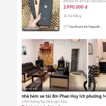
iPhone XS
64 GB
Còn bảo h
2.990.000 đ
Đà Nẵng
YourPhone 267 Nguyễn
1 phút trước
3
Hoàng-Hải Châu-Đà Nẵng
Tin nổi bật
nhà hẻm xe tải 8m Phan Huy Ích phường 1
2 PN
Hướng Tây
Nhà ngõ, hẻm