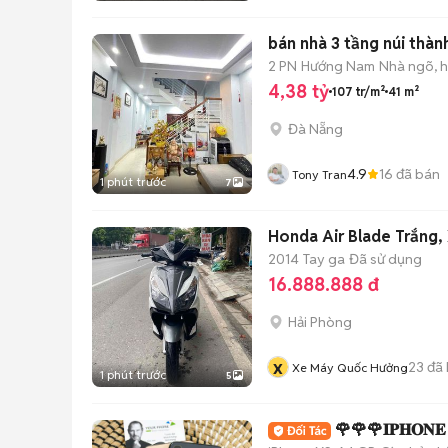
bán nhà 3 tầng núi thàn
2 PN
Hướng Nam
Nhà ngõ, 
4,38 tỷ
107 tr/m²
41 m²
Đà Nẵng
4.9
16
đã bán
Tony Tran
1 phút trước
7
Honda Air Blade Trắng,
2014
Tay ga
Đã sử dụng
16.888.888 đ
Hải Phòng
x
23
đã 
Xe Máy Quốc Hưởng
1 phút trước
5
🌹🌹🌹𝐈𝐏𝐇𝐎𝐍