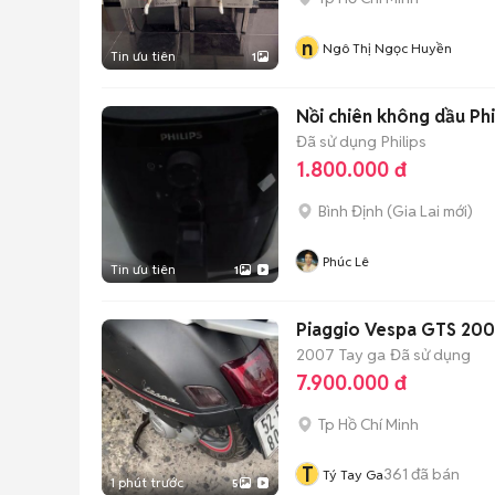
n
Ngô Thị Ngọc Huyền
Tin ưu tiên
1
Nồi chiên không dầu Phi
Đã sử dụng
Philips
1.800.000 đ
Bình Định
(
Gia Lai
mới)
Phúc Lê
Tin ưu tiên
1
Piaggio Vespa GTS 2007
2007
Tay ga
Đã sử dụng
7.900.000 đ
Tp Hồ Chí Minh
T
361
đã bán
Tý Tay Ga
1 phút trước
5