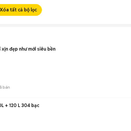
Xóa tất cả bộ lọc
i xịn đẹp như mới siêu bền
ã bán
0L + 120 L 304 bạc