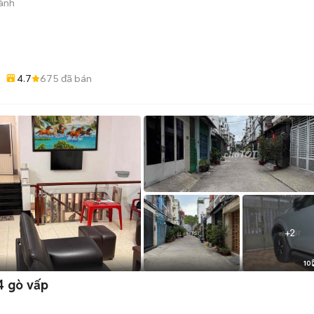
ành
4.7
675
đã bán
+
2
10
4 gò vấp