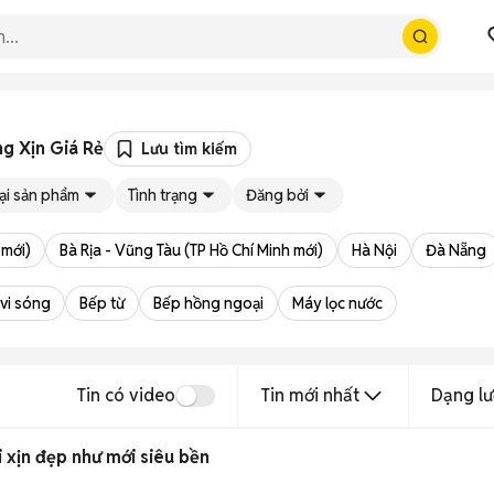
g Xịn Giá Rẻ
Lưu tìm kiếm
ại sản phẩm
Tình trạng
Đăng bởi
 mới)
Bà Rịa - Vũng Tàu (TP Hồ Chí Minh mới)
Hà Nội
Đà Nẵng
 vi sóng
Bếp từ
Bếp hồng ngoại
Máy lọc nước
Tin có video
Tin mới nhất
Dạng lư
i xịn đẹp như mới siêu bền