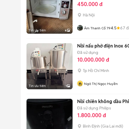
450.000 đ
Hà Nội
4.5
67
đ
Âm Thanh Cổ 79
Tin ưu tiên
6
Nồi nấu phở điện Inox 6
Đã sử dụng
10.000.000 đ
Tp Hồ Chí Minh
n
Ngô Thị Ngọc Huyền
Tin ưu tiên
1
Nồi chiên không dầu Phi
Đã sử dụng
Philips
1.800.000 đ
Bình Định
(
Gia Lai
mới)