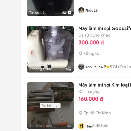
Phúc Lê
Tin ưu tiên
1
Máy làm mì sợi GoodLif
Đã sử dụng
Khác
300.000 đ
Đồng Nai
4.9
574
đã bán
Anh Phúc
2 tháng trước
5
Máy làm mì sợi Kim loại
Đã sử dụng
160.000 đ
Tin hết hạn
Tp Hồ Chí Minh
H
2 tháng trước
6
đã bán
1
Hân