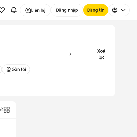
Đăng nhập
Đăng tin
Liên hệ
Xoá
lọc
Gần tôi
ới