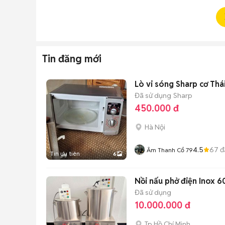
Tin đăng mới
Lò vi sóng Sharp cơ Thá
Đã sử dụng
Sharp
450.000 đ
Hà Nội
4.5
67
đ
Âm Thanh Cổ 79
Tin ưu tiên
6
Nồi nấu phở điện Inox 6
Đã sử dụng
10.000.000 đ
Tp Hồ Chí Minh