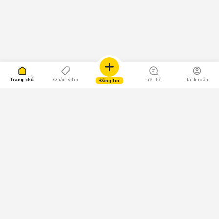
Trang chủ
Quản lý tin
Liên hệ
Tài khoản
Đăng tin
109.000 Bình chọn
Tải ứng dụng Chợ Tốt
Về Chợ Tốt
Quy chế sàn
Chính sách bảo mật
Giải quyết tranh chấp