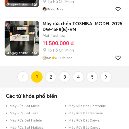
Tp Hồ Chí Minh
3 ngày trước
2
Đông Anh
Máy rửa chén TOSHIBA. MODEL 2025:
DW-15F8(B)-VN
Mới
Toshiba
11.500.000 đ
Tp Hồ Chí Minh
4 ngày trước
6
4.8
610
đã bán
1
2
3
4
5
Các từ khóa phổ biến
Máy Rửa Bát Miele
Máy Rửa Bát Electrolux
Máy Rửa Bát Teka
Máy Rửa Bát Siemens
Máy Rửa Bát Hafele
Máy Rửa Bát Daiwa
Máy Rửa Bát Malloca
Máy Rửa Bát Candy