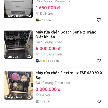
Đã sử dụng
Panasonic
1.650.000 đ
Đà Nẵng
3 ngày trước
2
m
6
đã bán
Máy rửa chén Bosch Serie 2 Trắng
Diệt khuẩn
Đã sử dụng
Khác
5.000.000 đ
Tp Hồ Chí Minh
hôm qua
6
3.7
24
đã bán
Máy rửa chén Electrolux ESF 63020 X
Bạc
Đã sử dụng
Electrolux
3.000.000 đ
Hà Nội
2 ngày trước
5
3
đã bán