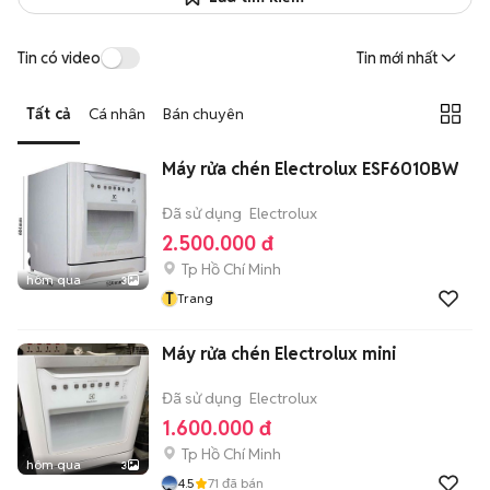
Tin có video
Tin mới nhất
Tất cả
Cá nhân
Bán chuyên
Máy rửa chén Electrolux ESF6010BW
Đã sử dụng
Electrolux
2.500.000 đ
Tp Hồ Chí Minh
hôm qua
3
T
Trang
Máy rửa chén Electrolux mini
Đã sử dụng
Electrolux
1.600.000 đ
Tp Hồ Chí Minh
hôm qua
3
4.5
71
đã bán