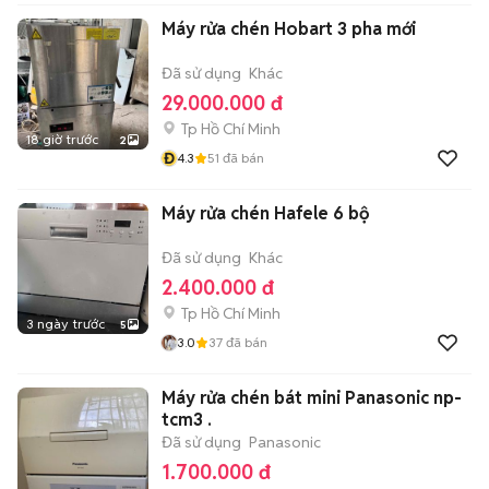
Máy rửa chén Hobart 3 pha mới
Đã sử dụng
Khác
29.000.000 đ
Tp Hồ Chí Minh
18 giờ trước
2
Đ
4.3
51
đã bán
Máy rửa chén Hafele 6 bộ
Đã sử dụng
Khác
2.400.000 đ
Tp Hồ Chí Minh
3 ngày trước
5
3.0
37
đã bán
Máy rửa chén bát mini Panasonic np-
tcm3 .
Đã sử dụng
Panasonic
1.700.000 đ