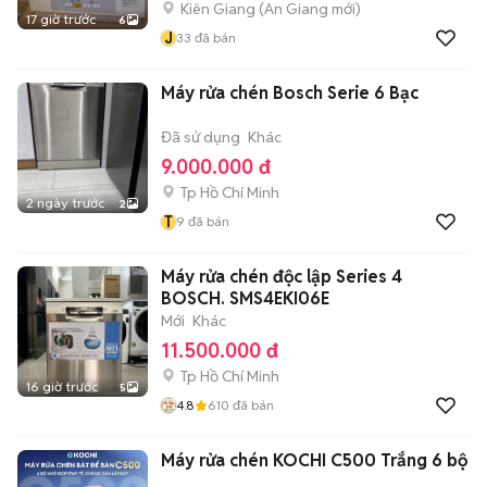
Kiên Giang
(
An Giang
mới)
17 giờ trước
6
J
33
đã bán
Máy rửa chén Bosch Serie 6 Bạc
Đã sử dụng
Khác
9.000.000 đ
Tp Hồ Chí Minh
2 ngày trước
2
T
9
đã bán
Máy rửa chén độc lập Series 4
BOSCH. SMS4EKI06E
Mới
Khác
11.500.000 đ
Tp Hồ Chí Minh
16 giờ trước
5
4.8
610
đã bán
Máy rửa chén KOCHI C500 Trắng 6 bộ