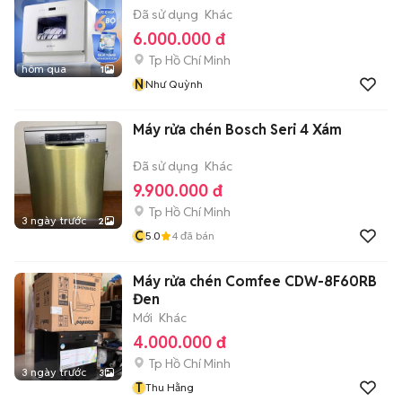
Đã sử dụng
Khác
6.000.000 đ
Tp Hồ Chí Minh
hôm qua
1
N
Như Quỳnh
Máy rửa chén Bosch Seri 4 Xám
Đã sử dụng
Khác
9.900.000 đ
Tp Hồ Chí Minh
3 ngày trước
2
C
5.0
4
đã bán
Máy rửa chén Comfee CDW-8F60RB
Đen
Mới
Khác
4.000.000 đ
Tp Hồ Chí Minh
3 ngày trước
3
T
Thu Hằng