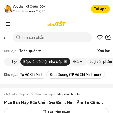
Voucher KFC đến 100k
Tải app
Chỉ có trên app Chợ Tốt
Khu vực:
Toàn quốc
Xoá lọc
Bếp, lò, đồ điện nhà bếp
Giá
Loại sản phẩm
Lọc
Khu vực:
Tp Hồ Chí Minh
Bình Dương (TP Hồ Chí Minh mới)
Bà 
Chợ Tốt
Bếp, lò, đồ điện nhà bếp
Máy rửa chén bát
Mua Bán Máy Rửa Chén Gia Đình, Mini, Âm Tủ Cũ & Mới, Bền Đẹp, Giá Rẻ
Lưu tìm kiếm