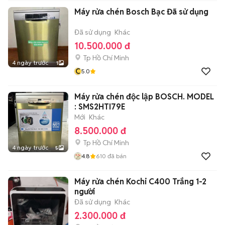
Máy rửa chén Bosch Bạc Đã sử dụng
Đã sử dụng
Khác
10.500.000 đ
Tp Hồ Chí Minh
4 ngày trước
1
C
5.0
Máy rửa chén độc lập BOSCH. MODEL
: SMS2HTI79E
Mới
Khác
8.500.000 đ
Tp Hồ Chí Minh
4 ngày trước
5
4.8
610
đã bán
Máy rửa chén Kochi C400 Trắng 1-2
người
Đã sử dụng
Khác
2.300.000 đ