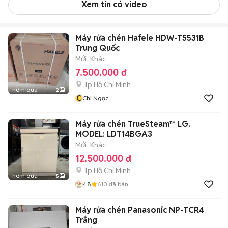
Xem tin có video
Máy rửa chén Hafele HDW-T5531B
Trung Quốc
Mới
Khác
7.500.000 đ
Tp Hồ Chí Minh
hôm qua
2
C
Chị Ngọc
Máy rửa chén TrueSteam™ LG.
MODEL: LDT14BGA3
Mới
Khác
12.500.000 đ
Tp Hồ Chí Minh
hôm qua
5
4.8
610
đã bán
Máy rửa chén Panasonic NP-TCR4
Trắng