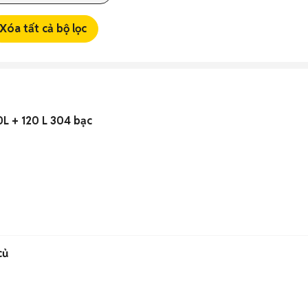
Xóa tất cả bộ lọc
0L + 120 L 304 bạc
củ