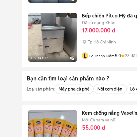
Bếp chiên Pitco Mỹ đã 
Đã sử dụng
Khác
17.000.000 đ
Tp Hồ Chí Minh
L
5.0
23
đã 
Lê Thanh Diễm
Tin ưu tiên
1
Bạn cần tìm
loại sản phẩm
nào ?
Loại sản phẩm:
Máy pha cà phê
Nồi cơm điện
Lò 
Kem chống nắng Vaselin
Mới
Cả nam và nữ
55.000 đ