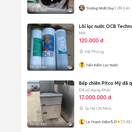
2
đã bán
Trương Nhất Duy
Tin ưu tiên
3
Lõi lọc nước OCB Techno
Mới
120.000 đ
Hải Phòng
T
Tiến Kiểm Lọc Nước
Tin ưu tiên
1
Bếp chiên Pitco Mỹ đã 
Đã sử dụng
Khác
17.000.000 đ
Tp Hồ Chí Minh
L
5.0
23
đã 
Lê Thanh Diễm
Tin ưu tiên
1