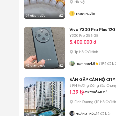
Hà Nội
T
Thanh Huyền P
37 giây trước
3
Vivo Y300 Pro Plus 1
Y300 Pro
256 GB
5.400.000 đ
Tp Hồ Chí Minh
4.8
2194
đã b
Phạm Vôn
42 giây trước
4
BÁN GẤP CĂN HỘ CITY 
2 PN
Hướng Đông Bắc
Chun
1,39 tỷ
23 tr/m²
60 m²
Bình Dương
(
TP Hồ Chí Mi
14
đã bán
HOÀNG PHÚC
42 giây trước
8