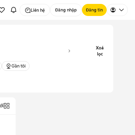
Đăng nhập
Đăng tin
Liên hệ
Xoá
lọc
Gần tôi
ới