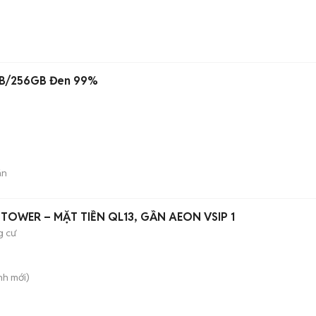
2GB/256GB Đen 99%
án
TOWER – MẶT TIỀN QL13, GẦN AEON VSIP 1
g cư
nh
mới)