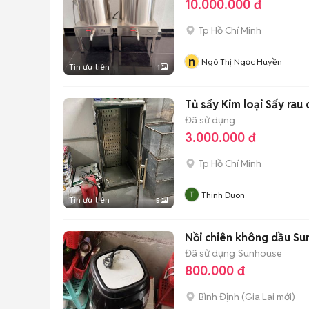
10.000.000 đ
Tp Hồ Chí Minh
n
Ngô Thị Ngọc Huyền
Tin ưu tiên
1
Tủ sấy Kim loại Sấy rau 
Đã sử dụng
3.000.000 đ
Tp Hồ Chí Minh
Thinh Duon
Tin ưu tiên
5
Nồi chiên không dầu Su
Đã sử dụng
Sunhouse
800.000 đ
Bình Định
(
Gia Lai
mới)