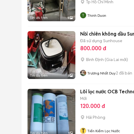
Tp Hồ Chí Minh
Thinh Duon
Tin ưu tiên
5
Nồi chiên không dầu Su
Đã sử dụng
Sunhouse
800.000 đ
Bình Định
(
Gia Lai
mới)
2
đã bán
Trương Nhất Duy
Tin ưu tiên
3
Lõi lọc nước OCB Techno
Mới
120.000 đ
Hải Phòng
T
Tiến Kiểm Lọc Nước
Tin ưu tiên
1