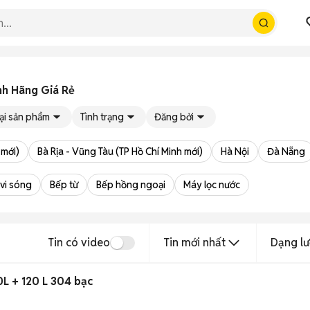
nh Hãng Giá Rẻ
ại sản phẩm
Tình trạng
Đăng bởi
 mới)
Bà Rịa - Vũng Tàu (TP Hồ Chí Minh mới)
Hà Nội
Đà Nẵng
 vi sóng
Bếp từ
Bếp hồng ngoại
Máy lọc nước
Tin có video
Tin mới nhất
Dạng lư
0L + 120 L 304 bạc