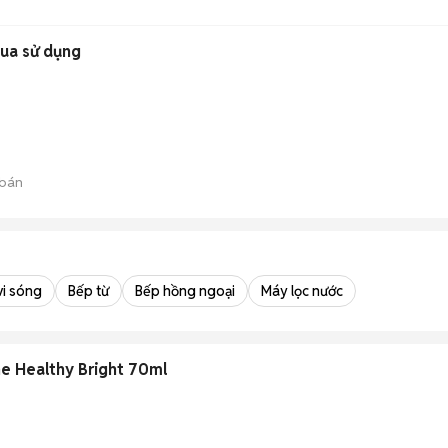
qua sử dụng
bán
vi sóng
Bếp từ
Bếp hồng ngoại
Máy lọc nước
e Healthy Bright 70ml