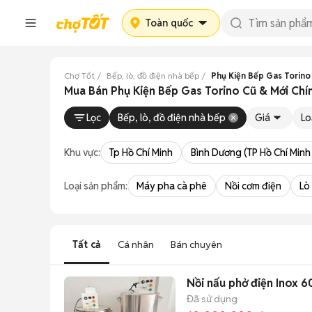
Toàn quốc
Chợ Tốt
Bếp, lò, đồ điện nhà bếp
Phụ Kiện Bếp Gas Torino
Mua Bán Phụ Kiện Bếp Gas Torino Cũ & Mới Chí
Lọc
Bếp, lò, đồ điện nhà bếp
Giá
Lo
Khu vực:
Tp Hồ Chí Minh
Bình Dương (TP Hồ Chí Minh
Loại sản phẩm:
Máy pha cà phê
Nồi cơm điện
Lò
Tất cả
Cá nhân
Bán chuyên
Nồi nấu phở điện Inox 6
Đã sử dụng