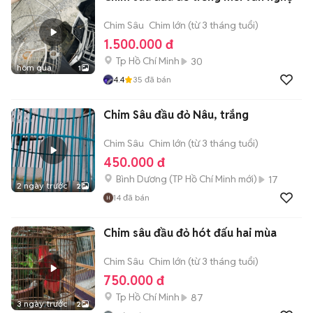
Chim Sâu
Chim lớn (từ 3 tháng tuổi)
1.500.000 đ
Tp Hồ Chí Minh
30
hôm qua
1
4.4
35
đã bán
Chim Sâu đầu đỏ Nâu, trắng
Chim Sâu
Chim lớn (từ 3 tháng tuổi)
450.000 đ
Bình Dương
(
TP Hồ Chí Minh
mới)
17
2 ngày trước
2
14
đã bán
Chim sâu đầu đỏ hót đấu hai mùa
Chim Sâu
Chim lớn (từ 3 tháng tuổi)
750.000 đ
Tp Hồ Chí Minh
87
3 ngày trước
2