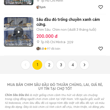
Tp Hồ Chí Minh
3 tuần trước
4
Sjnh
Sâu đầu đỏ trống chuyền xanh cám
cứng.
Chim Sâu
Chim non (dưới 3 tháng tuổi)
200.000 đ
Tp Hồ Chí Minh
209
4 tuần trước
5
5.0
97
đã bán
1
2
3
4
MUA BÁN CHIM SÂU ĐẦU ĐỎ THUẦN CHỦNG, LAI, GIÁ RẺ,
UY TÍN TẠI CHỢ TỐT
Chim Sâu Đầu Đỏ
là một giống chim cảnh thu hút và được ưa chuộng
trong cộng đồng người chơi chim cảnh tại Việt Nam. Với nguồn gốc xuất xứ
từ Indonesia, chim Sâu đầu đỏ có ngoại hình đặc biệt với đầu đỏ rực và màu
lông đa dạng. Đây là loài chim có tính cách dễ chịu, thân thiện, và đáng yêu.