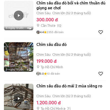
Chim sâu đầu đỏ bổi và chim thuần đủ
giọng ae chơi
Chim Sâu
Chim lớn (từ 3 tháng tuổi)
300.000 đ
Cần Thơ
112
5 ngày trước
4
4.4
2355
đã bán
Chim sâu đầu đỏ
Chim Sâu
Chim lớn (từ 3 tháng tuổi)
199.000 đ
Tp Hồ Chí Minh
5 ngày trước
6
5.0
10
đã bán
Chim sâu đầu đỏ mái 2 mùa siêng ro
Chim Sâu
Chim lớn (từ 3 tháng tuổi)
1.200.000 đ
Tp Hồ Chí Minh
71