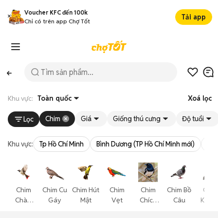
Voucher KFC đến 100k
Tải app
Chỉ có trên app Chợ Tốt
Khu vực:
Toàn quốc
Xoá lọc
Chim
Giá
Giống thú cưng
Độ tuổi
Lọc
Khu vực:
Tp Hồ Chí Minh
Bình Dương (TP Hồ Chí Minh mới)
Bà 
Chim
Chim Cu
Chim Hút
Chim
Chim
Chim Bồ
Chim
Chào
Gáy
Mật
Vẹt
Chích
Câu
Khướ
Mào
Choè