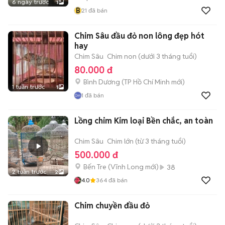
6 ngày trước
1
B
21
đã bán
Chim Sâu đầu đỏ non lông đẹp hót
hay
Chim Sâu
Chim non (dưới 3 tháng tuổi)
80.000 đ
Bình Dương
(
TP Hồ Chí Minh
mới)
1 tuần trước
1
1
đã bán
Lồng chim Kim loại Bền chắc, an toàn
Chim Sâu
Chim lớn (từ 3 tháng tuổi)
500.000 đ
Bến Tre
(
Vĩnh Long
mới)
38
2 tuần trước
2
4.0
364
đã bán
Chim chuyền đầu đỏ