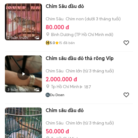
Chim Sâu đầu đỏ
Chim Sâu
Chim non (dưới 3 tháng tuổi)
80.000 đ
Bình Dương
(
TP Hồ Chí Minh
mới)
2 tuần trước
1
H
5.0
15
đã bán
Chim sâu đầu đỏ thả rông Vip
Chim Sâu
Chim lớn (từ 3 tháng tuổi)
2.000.000 đ
Tp Hồ Chí Minh
187
3 tuần trước
4
Du Doan
Chim sâu đầu đỏ
Chim Sâu
Chim lớn (từ 3 tháng tuổi)
50.000 đ