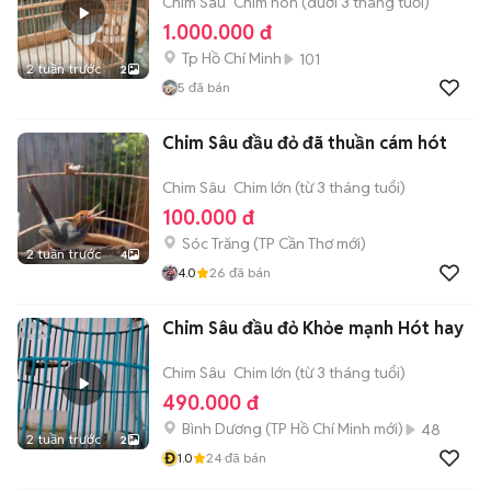
Chim Sâu
Chim non (dưới 3 tháng tuổi)
1.000.000 đ
Tp Hồ Chí Minh
101
2 tuần trước
2
5
đã bán
Chim Sâu đầu đỏ đã thuần cám hót
Chim Sâu
Chim lớn (từ 3 tháng tuổi)
100.000 đ
Sóc Trăng
(
TP Cần Thơ
mới)
2 tuần trước
4
4.0
26
đã bán
Chim Sâu đầu đỏ Khỏe mạnh Hót hay
Chim Sâu
Chim lớn (từ 3 tháng tuổi)
490.000 đ
Bình Dương
(
TP Hồ Chí Minh
mới)
48
2 tuần trước
2
Đ
1.0
24
đã bán