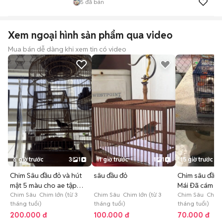
5
đã bán
Xem ngoại hình sản phẩm qua video
Mua bán dễ dàng khi xem tin có video
6 giờ trước
3
1
11 giờ trước
1
1
15 giờ trước
Chim Sâu đầu đỏ và hút
sâu đầu đỏ
Chim sâu đầu 
mật 5 màu cho ae tập
Mái Đã cám c
chơi
Chim Sâu Chim lớn (từ 3
Chim Sâu Chim lớn (từ 3
Chim Sâu Chim l
tháng tuổi)
tháng tuổi)
tháng tuổi)
200.000 đ
100.000 đ
70.000 đ