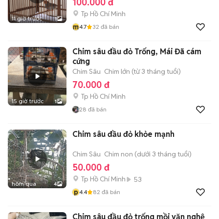
100.000 đ
Tp Hồ Chí Minh
11 giờ trước
1
m
4.7
32
đã bán
Chim sâu đầu đỏ Trống, Mái Đã cám
cứng
Chim Sâu
Chim lớn (từ 3 tháng tuổi)
70.000 đ
Tp Hồ Chí Minh
15 giờ trước
1
28
đã bán
Chim sâu đầu đỏ khỏe mạnh
Chim Sâu
Chim non (dưới 3 tháng tuổi)
50.000 đ
Tp Hồ Chí Minh
53
hôm qua
4
p
4.4
82
đã bán
Chim sâu đầu đỏ trống mồi văn nghệ