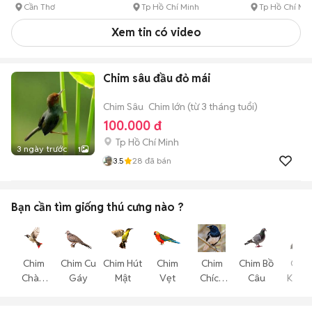
Cần Thơ
Tp Hồ Chí Minh
Tp Hồ Chí Mi
Xem tin có video
Chim sâu đầu đỏ mái
Chim Sâu
Chim lớn (từ 3 tháng tuổi)
100.000 đ
Tp Hồ Chí Minh
3 ngày trước
1
3.5
28
đã bán
Bạn cần tìm
giống thú cưng
nào ?
Chim
Chim Cu
Chim Hút
Chim
Chim
Chim Bồ
Chim
Chào
Gáy
Mật
Vẹt
Chích
Câu
Khướ
Mào
Choè