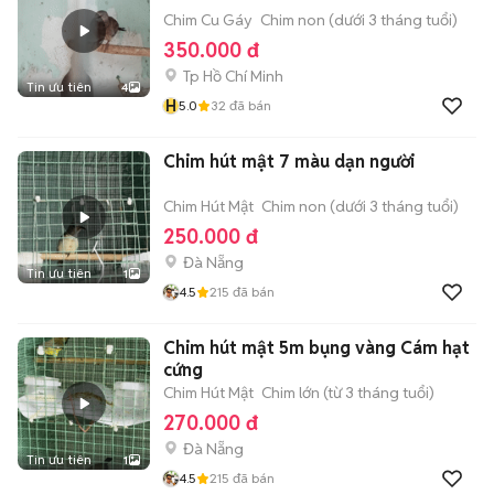
Chim Cu Gáy
Chim non (dưới 3 tháng tuổi)
350.000 đ
Tp Hồ Chí Minh
Tin ưu tiên
4
H
5.0
32
đã bán
Chim hút mật 7 màu dạn người
Chim Hút Mật
Chim non (dưới 3 tháng tuổi)
250.000 đ
Đà Nẵng
Tin ưu tiên
1
4.5
215
đã bán
Chim hút mật 5m bụng vàng Cám hạt
cứng
Chim Hút Mật
Chim lớn (từ 3 tháng tuổi)
270.000 đ
Đà Nẵng
Tin ưu tiên
1
4.5
215
đã bán