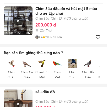
Chim Sâu đầu đỏ và hút mật 5 màu
cho ae tập chơi
Chim Sâu
Chim lớn (từ 3 tháng tuổi)
200.000 đ
Cần Thơ
6 giờ trước
3
4.4
2355
đã bán
Bạn cần tìm
giống thú cưng
nào ?
Chim
Chim Cu
Chim Hút
Chim
Chim
Chim Bồ
Chim
Chào
Gáy
Mật
Vẹt
Chích
Câu
Khướ
Mào
Choè
sâu đầu đỏ
Chim Sâu
Chim lớn (từ 3 tháng tuổi)