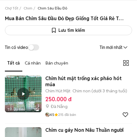
Chợ Tốt
Chim
Chim Sâu Đầu Đỏ
Mua Bán Chim Sâu Đầu Đỏ Đẹp Giống Tốt Giá Rẻ Toàn Quốc
Lưu tìm kiếm
Tin có video
Tin mới nhất
Tất cả
Cá nhân
Bán chuyên
Chim hút mật trống xác pháo hót
múa
Chim Hút Mật
Chim non (dưới 3 tháng tuổi)
250.000 đ
Đà Nẵng
Tin ưu tiên
1
4.5
215
đã bán
Chim cu gáy Non Nâu Thuần người