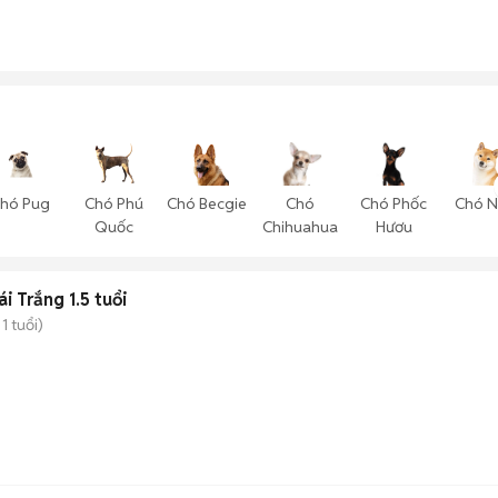
hó Pug
Chó Phú
Chó Becgie
Chó
Chó Phốc
Chó N
Quốc
Chihuahua
Hươu
i Trắng 1.5 tuổi
1 tuổi)