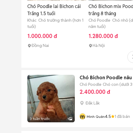
Chó Poodle lai Bichon cái
Chó Bichon mix Pood
Trắng 1.5 tuổi
trắng 8 tháng
Khác Chó trưởng thành (hơn 1
Chó Poodle Chó nhỏ (dư
tuổi)
năm tuổi)
1.000.000 đ
1.280.000 đ
Đồng Nai
Hà Nội
Chó Bichon Poodle nâu 
Chó Poodle
Chó con (dưới 3
2.400.000 đ
Đắk Lắk
m
4.5
1
đã bán
Minh Quân
3 tuần trước
1