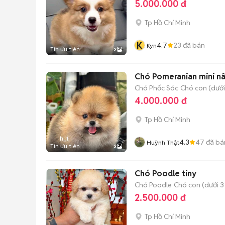
5.000.000 đ
Tp Hồ Chí Minh
K
4.7
23
đã bán
Kyn
Tin ưu tiên
3
Chó Pomeranian mini nâ
Chó Phốc Sóc
Chó con (dưới
4.000.000 đ
Tp Hồ Chí Minh
4.3
47
đã bá
Huỳnh Thật
Tin ưu tiên
3
Chó Poodle tiny
Chó Poodle
Chó con (dưới 3
2.500.000 đ
Tp Hồ Chí Minh