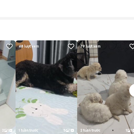
48
lượt xem
79
lượt xem
2
1
1 tuần trước
5
1
2 tuần trước
1
1