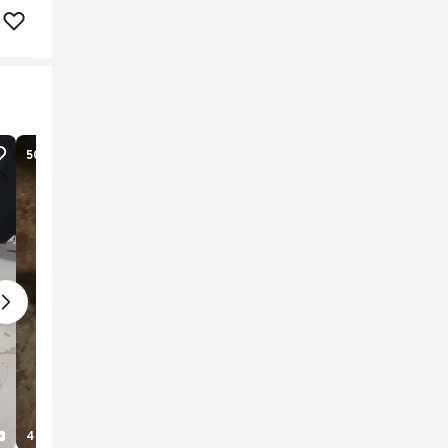
50
lượt xem
3
lượt xem
4 tuần trước
2
1
1 tháng trước
2
1