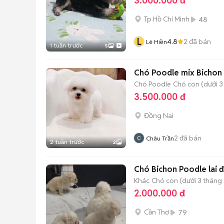
3.000.000 đ
Tp Hồ Chí Minh
48
L
4.8
2
đã bán
Lê Hiền
1 tuần trước
5
Chó Poodle mix Bichon 
Chó Poodle
Chó con (dưới 3
3.500.000 đ
Đồng Nai
2
đã bán
Châu Trần
2 tuần trước
2
Chó Bichon Poodle lai đ
Khác
Chó con (dưới 3 tháng 
2.000.000 đ
Cần Thơ
79