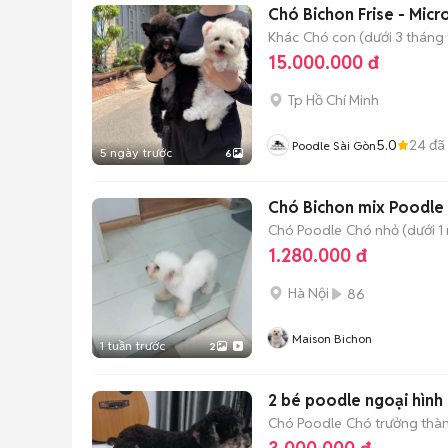
Chó Bichon Frise - Mic
Khác
Chó con (dưới 3 tháng 
15.000.000 đ
Tp Hồ Chí Minh
5.0
24
đã
Poodle Sài Gòn
5 ngày trước
6
Chó Bichon mix Poodle 
Chó Poodle
Chó nhỏ (dưới 1 
1.280.000 đ
Hà Nội
86
Maison Bichon
1 tuần trước
2
2 bé poodle ngo
Chó Poodle
Chó trưởng thành