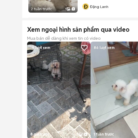
Đ
Đặng Lanh
2 tuần trước
1
Xem ngoại hình sản phẩm qua video
Mua bán dễ dàng khi xem tin có video
18
lượt xem
86
lượt xem
8 giờ trước
3
1
1 tuần trước