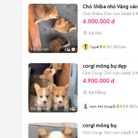
Chó Shiba nhỏ Vàng sán
Chó Shiba
Chó con (dưới 3 t
4.000.000 đ
Hà Nội
T
4.9
161
đã bán
Tạo
Tin ưu tiên
6
corgi mông bự đẹp
Chó Corgi
Chó con (dưới 3 t
4.900.000 đ
Đà Nẵng
5.0
88
đã 
Anh Pet Shop
Tin ưu tiên
6
corgi mông bự
Chó Corgi
Chó con (dưới 3 t