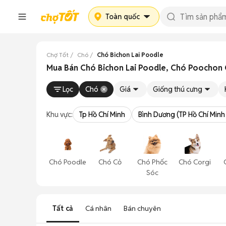
Toàn quốc
Chợ Tốt
Chó
Chó Bichon Lai Poodle
Mua Bán Chó Bichon Lai Poodle, Chó Poochon G
Lọc
Chó
Giá
Giống thú cưng
Khu vực:
Tp Hồ Chí Minh
Bình Dương (TP Hồ Chí Minh
Chó Poodle
Chó Cỏ
Chó Phốc
Chó Corgi
Sóc
Tất cả
Cá nhân
Bán chuyên