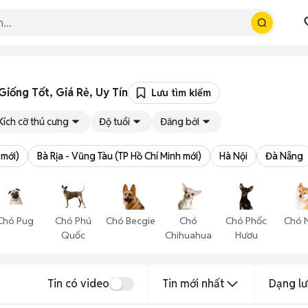
iống Tốt, Giá Rẻ, Uy Tín
Lưu tìm kiếm
Kích cỡ thú cưng
Độ tuổi
Đăng bởi
 mới)
Bà Rịa - Vũng Tàu (TP Hồ Chí Minh mới)
Hà Nội
Đà Nẵng
Chó Pug
Chó Phú
Chó Becgie
Chó
Chó Phốc
Chó 
Quốc
Chihuahua
Hươu
Tin có video
Tin mới nhất
Dạng lư