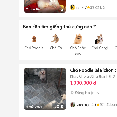
K
4.7
23
đã bán
Kyn
Tin ưu tiên
3
Bạn cần tìm
giống thú cưng
nào ?
Chó Poodle
Chó Cỏ
Chó Phốc
Chó Corgi
C
Sóc
Chó Poodle lai Bichon cá
Khác
Chó trưởng thành (hơn 
1.000.000 đ
Đồng Nai
18
4.9
101
đã bán
Vinh Phạm
8 giờ trước
3