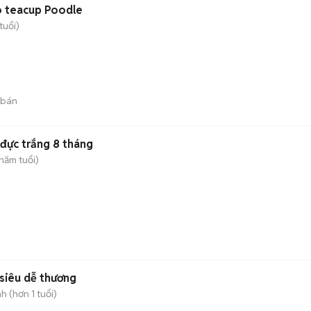
ro teacup Poodle
tuổi)
 bán
đực trắng 8 tháng
năm tuổi)
ại hình siêu dễ thương
 (hơn 1 tuổi)