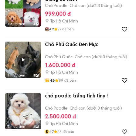
Chó Poodle
Chó con (dưới 3 tháng tuổi)
999.000 đ
Tp Hồ Chí Minh
Tin ưu tiên
4
4.2
77
đã bán
Chó Phú Quốc Đen Mực
Chó Phú Quốc
Chó con (dưới 3 tháng tuổi)
1.600.000 đ
Tp Hồ Chí Minh
Tin ưu tiên
5
4.8
99
đã bán
chó poodle trắng tinh tiny !
Chó Poodle
Chó con (dưới 3 tháng tuổi)
2.500.000 đ
Tp Hồ Chí Minh
Tin ưu tiên
2
K
4.7
23
đã bán