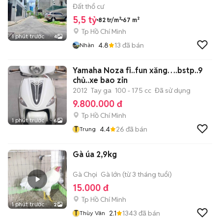
ĐƯỜNG 6M
Đất thổ cư
5,5 tỷ
82 tr/m²
67 m²
Tp Hồ Chí Minh
1 phút trước
4
4.8
13
đã bán
Nhàn
Yamaha Noza fi..fun xăng….bstp..9
chủ..xe bao zin
2012
Tay ga
100 - 175 cc
Đã sử dụng
9.800.000 đ
Tp Hồ Chí Minh
1 phút trước
6
T
4.4
26
đã bán
Trung
Gà úa 2,9kg
Gà Chọi
Gà lớn (từ 3 tháng tuổi)
15.000 đ
Tp Hồ Chí Minh
1 phút trước
2
T
2.1
1343
đã bán
Thùy Vân