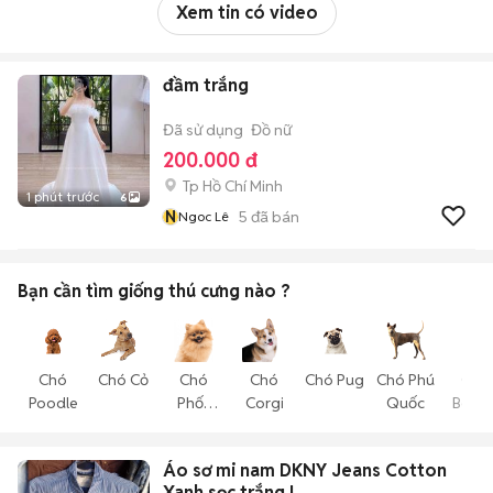
Xem tin có video
đầm trắng
Đã sử dụng
Đồ nữ
200.000 đ
Tp Hồ Chí Minh
1 phút trước
6
N
5
đã bán
Ngoc Lê
Bạn cần tìm
giống thú cưng
nào ?
Chó
Chó Cỏ
Chó
Chó
Chó Pug
Chó Phú
Chó
Poodle
Phốc
Corgi
Quốc
Becgi
Sóc
Áo sơ mi nam DKNY Jeans Cotton
Xanh sọc trắng L