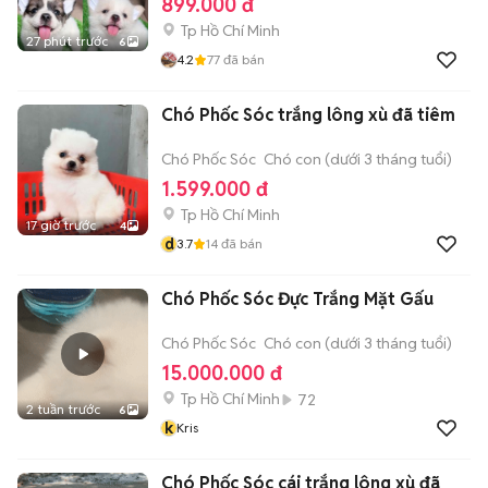
899.000 đ
Tp Hồ Chí Minh
27 phút trước
6
4.2
77
đã bán
Chó Phốc Sóc trắng lông xù đã tiêm
Chó Phốc Sóc
Chó con (dưới 3 tháng tuổi)
1.599.000 đ
Tp Hồ Chí Minh
17 giờ trước
4
d
3.7
14
đã bán
Chó Phốc Sóc Đực Trắng Mặt Gấu
Chó Phốc Sóc
Chó con (dưới 3 tháng tuổi)
15.000.000 đ
Tp Hồ Chí Minh
72
2 tuần trước
6
k
Kris
Chó Phốc Sóc cái trắng lông xù đã