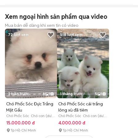
Xem ngoại hình sản phẩm qua video
Mua bán dễ dàng khi xem tin có video
72
lượt xem
518
lượt xem
2 tuần trước
6
1
1 tháng trước
5
1
Chó Phốc Sóc Đực Trắng
Chó Phốc Sóc cái trắng
Mặt Gấu
lông xù đã tiêm
Chó Phốc Sóc Chó con (dưới
Chó Phốc Sóc Chó con (dưới
3 tháng tuổi)
3 tháng tuổi)
15.000.000 đ
4.000.000 đ
Tp Hồ Chí Minh
Tp Hồ Chí Minh