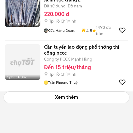
Đã sử dụng
Đồ nam
220.000 đ
Tp Hồ Chí Minh
1 phút trước
6
1493
đã
4.8
Cửa Hàng Doan
bán
Vu
Cần tuyển lao động phổ thông thi
công pccc
Công ty PCCC Mạnh Hùng
Đến 15 triệu/tháng
Tp Hồ Chí Minh
1 phút trước
T
Trần Phương Thuỳ
Xem thêm