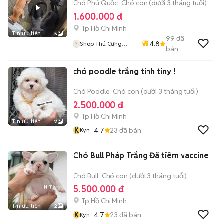
Chó Phú Quốc
Chó con (dưới 3 tháng tuổi)
1.600.000 đ
Tp Hồ Chí Minh
Tin ưu tiên
5
99
đã
4.8
Shop Thú Cưng
bán
PenTa
chó poodle trắng tinh tiny !
Chó Poodle
Chó con (dưới 3 tháng tuổi)
2.500.000 đ
Tp Hồ Chí Minh
Tin ưu tiên
2
K
4.7
23
đã bán
Kyn
Chó Bull Pháp Trắng Đã tiêm vaccine
Chó Bull
Chó con (dưới 3 tháng tuổi)
5.500.000 đ
Tp Hồ Chí Minh
Tin ưu tiên
2
K
4.7
23
đã bán
Kyn