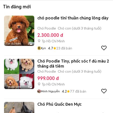
Tin đăng mới
chó poodle tini thuần chủng lông dày
Chó Poodle
Chó con (dưới 3 tháng tuổi)
2.300.000 đ
Tp Hồ Chí Minh
Tin ưu tiên
2
K
4.7
23
đã bán
Kyn
Chó Poodle Tiny, phốc sóc f đủ màu 2
tháng đã tiêm
Chó Poodle
Chó con (dưới 3 tháng tuổi)
999.000 đ
Tp Hồ Chí Minh
Tin ưu tiên
4
4.2
77
đã bán
Minh Nguyễn
Chó Phú Quốc Đen Mực