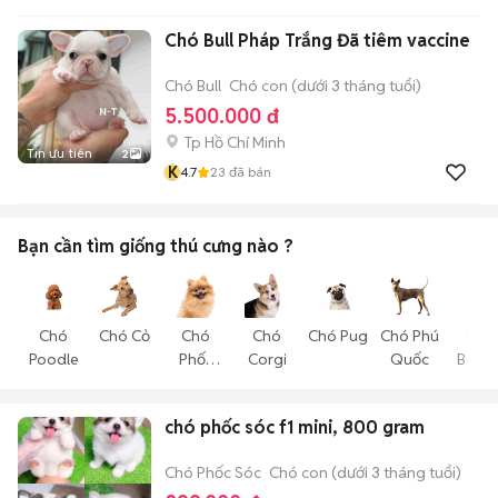
Chó Bull Pháp Trắng Đã tiêm vaccine
Chó Bull
Chó con (dưới 3 tháng tuổi)
5.500.000 đ
Tp Hồ Chí Minh
Tin ưu tiên
2
K
4.7
23
đã bán
Bạn cần tìm
giống thú cưng
nào ?
Chó
Chó Cỏ
Chó
Chó
Chó Pug
Chó Phú
Chó
Poodle
Phốc
Corgi
Quốc
Becgi
Sóc
chó phốc sóc f1 mini, 800 gram
Chó Phốc Sóc
Chó con (dưới 3 tháng tuổi)