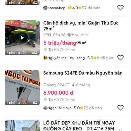
1 phút trước
3
4.3
57
đã bán
BoomShop
Căn hộ dịch vụ, mini Quận Thủ Đức
25m²
1 PN
Căn hộ dịch vụ, mini
5 triệu/tháng
25 m²
Tp Hồ Chí Minh
1 phút trước
8
N
5.0
8
đã bán
Nguyễn Mai Thu Trang
Samsung S24FE Đủ màu Nguyên bản
Galaxy S24 FE
4-6 tháng
6.900.000 đ
Tp Hồ Chí Minh
1 phút trước
1
5.0
72
đã bán
Ngọc Tài Moile
LÔ ĐẤT ĐẸP KHU DÂN TRÍ NGAY
ĐƯỜNG CÂY KEO - DT 4*16.75M -