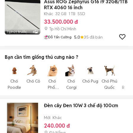
Asus ROG Zephyrus G16 i9 32GB/1TB
RTX 4060 16 inch
Khác
32 GB
1 TB
SSD
33.500.000 đ
Tp Hồ Chí Minh
1 phút trước
4
5.0
35
đã bán
Đỗ Tấn Cường
Bạn cần tìm
giống thú cưng
nào ?
Chó
Chó Cỏ
Chó
Chó
Chó Pug
Chó Phú
Chó
Poodle
Phốc
Corgi
Quốc
Becgi
Sóc
Đèn cây Đen 10W 3 chế độ 100cm
Mới
Khác
240.000 đ
Đà Nẵng