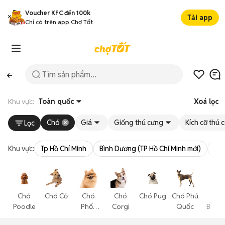
Voucher KFC đến 100k
Tải app
Chỉ có trên app Chợ Tốt
Khu vực:
Toàn quốc
Xoá lọc
Chó
Giá
Giống thú cưng
Kích cỡ thú 
Lọc
Khu vực:
Tp Hồ Chí Minh
Bình Dương (TP Hồ Chí Minh mới)
Bà 
Chó
Chó Cỏ
Chó
Chó
Chó Pug
Chó Phú
Chó
Poodle
Phốc
Corgi
Quốc
Becgi
Sóc