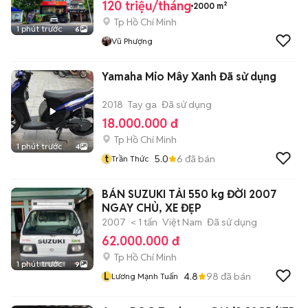
120 triệu/tháng
2000 m²
Tp Hồ Chí Minh
1 phút trước
6
Vũ Phượng
Yamaha Mio Mây Xanh Đã sử dụng
2018
Tay ga
Đã sử dụng
18.000.000 đ
Tp Hồ Chí Minh
1 phút trước
4
t
5.0
6
đã bán
Trần Thức
BÁN SUZUKI TẢI 550 kg ĐỜI 2007
NGAY CHỦ, XE ĐẸP
2007
< 1 tấn
Việt Nam
Đã sử dụng
62.000.000 đ
Tp Hồ Chí Minh
1 phút trước
9
L
4.8
98
đã bán
Lương Mạnh Tuấn