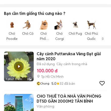
Bạn cần tìm
giống thú cưng
nào ?
Chó
Chó Cỏ
Chó
Chó
Chó Pug
Chó Phú
Chó
Poodle
Phốc
Corgi
Quốc
Becgi
Sóc
Cây cảnh Puttaruksa Vàng Đạt giải
năm 2020
Đã sử dụng
Cây cảnh trong nhà
100.000 đ
Tp Hồ Chí Minh
1 phút trước
2
C
5.0
32
đã bán
Chung
CHO THUÊ TOÀ NHÀ VĂN PHÒNG
DTSD GẦN 2000M2 TÂN BÌNH
Văn phòng