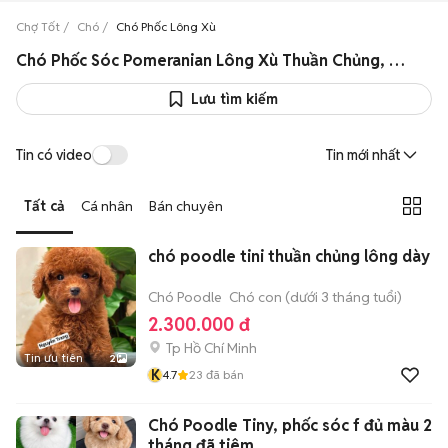
Chợ Tốt
Chó
Chó Phốc Lông Xù
Chó Phốc Sóc Pomeranian Lông Xù Thuần Chủng, Lai Giá Tốt
Lưu tìm kiếm
Tin có video
Tin mới nhất
Tất cả
Cá nhân
Bán chuyên
chó poodle tini thuần chủng lông dày
Chó Poodle
Chó con (dưới 3 tháng tuổi)
2.300.000 đ
Tp Hồ Chí Minh
Tin ưu tiên
2
K
4.7
23
đã bán
Chó Poodle Tiny, phốc sóc f đủ màu 2
tháng đã tiêm