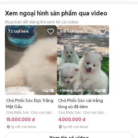
Xem ngoại hình sản phẩm qua video
Mua bán dễ dàng khi xem tin có video
72
lượt xem
518
lượt xem
2 tuần trước
6
1
1 tháng trước
5
1
Chó Phốc Sóc Đực Trắng
Chó Phốc Sóc cái trắng
Mặt Gấu
lông xù đã tiêm
Chó Phốc Sóc Chó con (dưới
Chó Phốc Sóc Chó con (dưới
3 tháng tuổi)
3 tháng tuổi)
15.000.000 đ
4.000.000 đ
Tp Hồ Chí Minh
Tp Hồ Chí Minh