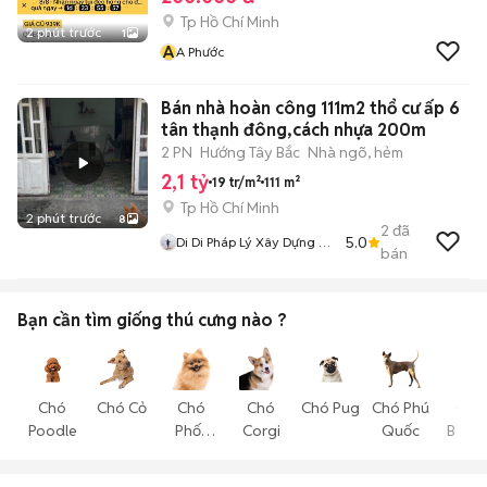
Tp Hồ Chí Minh
2 phút trước
1
A
A Phước
Bán nhà hoàn công 111m2 thổ cư ấp 6
tân thạnh đông,cách nhựa 200m
2 PN
Hướng Tây Bắc
Nhà ngõ, hẻm
2,1 tỷ
19 tr/m²
111 m²
Tp Hồ Chí Minh
2 phút trước
8
2
đã
5.0
Di Di Pháp Lý Xây Dựng Củ
bán
Chi
Bạn cần tìm
giống thú cưng
nào ?
Chó
Chó Cỏ
Chó
Chó
Chó Pug
Chó Phú
Chó
Poodle
Phốc
Corgi
Quốc
Becgi
Sóc