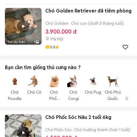
Chó Golden Retriever đã tiêm phòng
Chó Golden
Chó con (dưới 3 tháng tuổi)
3.900.000 đ
Hà Nội
Tin ưu tiên
1
5.0
Bạn cần tìm
giống thú cưng
nào ?
Chó
Chó Cỏ
Chó
Chó
Chó Pug
Chó Phú
Chó
Poodle
Phốc
Corgi
Quốc
Becgi
Sóc
Chó Phốc Sóc Nâu 2 tuổi 6kg
Chó Phốc Sóc
Chó trưởng thành (hơn 1 tuổi)