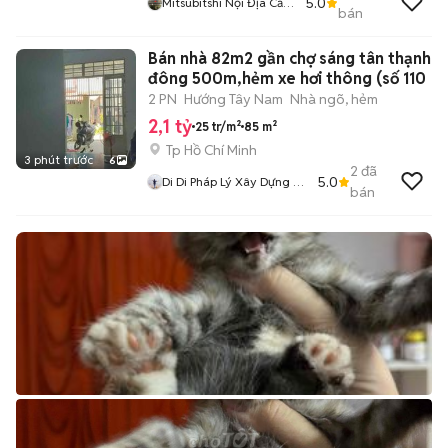
5.0
Mitsubitshi Nội Địa Cần
bán
Thơ
Bán nhà 82m2 gần chợ sáng tân thạnh
đông 500m,hẻm xe hơi thông (số 110
2 PN
Hướng Tây Nam
Nhà ngõ, hẻm
2,1 tỷ
25 tr/m²
85 m²
Tp Hồ Chí Minh
3 phút trước
6
2
đã
5.0
Di Di Pháp Lý Xây Dựng Củ
bán
Chi