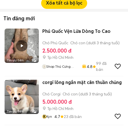
Xóa tất cả bộ lọc
Tin đăng mới
Phú Quốc Vện Lửa Dòng To Cao
Chó Phú Quốc
Chó con (dưới 3 tháng tuổi)
2.500.000 đ
Tp Hồ Chí Minh
Tin ưu tiên
3
99
đã
4.8
Shop Thú Cưng
bán
PenTa
corgi lông ngắn mặt cân thuần chủng
Chó Corgi
Chó con (dưới 3 tháng tuổi)
5.000.000 đ
Tp Hồ Chí Minh
Tin ưu tiên
3
K
4.7
23
đã bán
Kyn