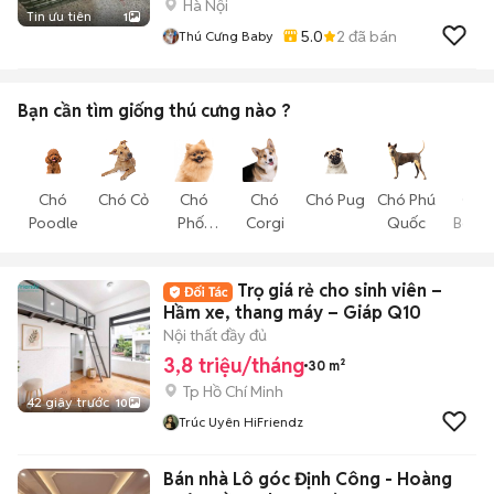
Hà Nội
Tin ưu tiên
1
5.0
2
đã bán
Thú Cưng Baby
Bạn cần tìm
giống thú cưng
nào ?
Chó
Chó Cỏ
Chó
Chó
Chó Pug
Chó Phú
Chó
Poodle
Phốc
Corgi
Quốc
Becgi
Sóc
Trọ giá rẻ cho sinh viên –
Hầm xe, thang máy – Giáp Q10
Nội thất đầy đủ
3,8 triệu/tháng
30 m²
Tp Hồ Chí Minh
42 giây trước
10
Trúc Uyên HiFriendz
Bán nhà Lô góc Định Công - Hoàng