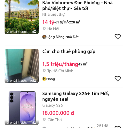
Bán Vinhomes Đan Phượng - Nhà
phố/Biệt thự - Giá tốt
Nhà biệt thự
14 tỷ
61 tr/m²
228 m²
Hà Nội
2 phút trước
4
Cộng Đồng Nhà Đất
Cần cho thuê phòng gấp
1,5 triệu/tháng
12 m²
Tp Hồ Chí Minh
h
Hang
3 phút trước
10
Samsung Galaxy S26+ Tím Mới,
nguyên seal
Galaxy S26
18.000.000 đ
Cần Thơ
3 phút trước
1
281
đã