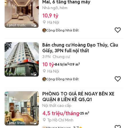
Mai, 6 tầng thang máy
Nhà ngõ, hẻm
10,9 tỷ
Hà Nội
1 phút trước
5
Cộng Đồng Nhà Đất
Bán chung cư Hoàng Đạo Thúy, Cầu
Giấy, 3PN full nội thất
3 PN
Chung cư
10 tỷ
84 tr/m²
119 m²
Hà Nội
1 phút trước
5
Cộng Đồng Nhà Đất
PHÒNG TO GIÁ RẺ NGAY BẾN XE
QUẬN 8 LIỀN KỀ Q5,Q1
Nội thất cao cấp
4,5 triệu/tháng
25 m²
Tp Hồ Chí Minh
1 phút trước
10
3.7
Nhung Nguyen