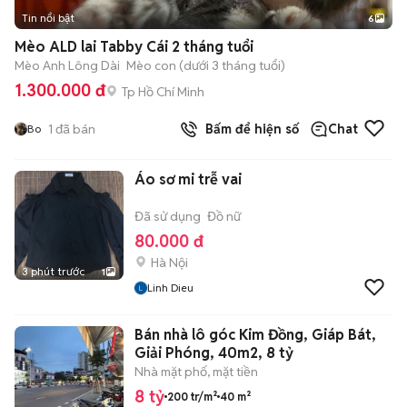
Tin nổi bật
6
+
2
Mèo ALD lai Tabby Cái 2 tháng tuổi
Mèo Anh Lông Dài
Mèo con (dưới 3 tháng tuổi)
1.300.000 đ
Tp Hồ Chí Minh
1
đã bán
Bấm để hiện số
Chat
Bo
Áo sơ mi trễ vai
Đã sử dụng
Đồ nữ
80.000 đ
Hà Nội
3 phút trước
1
Linh Dieu
Bán nhà lô góc Kim Đồng, Giáp Bát,
Giải Phóng, 40m2, 8 tỷ
Nhà mặt phố, mặt tiền
8 tỷ
200 tr/m²
40 m²