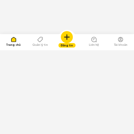
Trang chủ
Quản lý tin
Liên hệ
Tài khoản
Đăng tin
109.000 Bình chọn
Tải ứng dụng Chợ Tốt