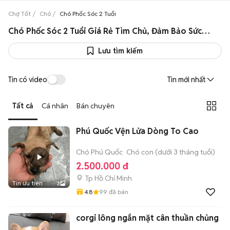
Chợ Tốt
Chó
Chó Phốc Sóc 2 Tuổi
Chó Phốc Sóc 2 Tuổi Giá Rẻ Tìm Chủ, Đảm Bảo Sức Khỏe
Lưu tìm kiếm
Tin có video
Tin mới nhất
Tất cả
Cá nhân
Bán chuyên
Phú Quốc Vện Lửa Dòng To Cao
Chó Phú Quốc
Chó con (dưới 3 tháng tuổi)
2.500.000 đ
Tp Hồ Chí Minh
Tin ưu tiên
3
4.8
99
đã bán
corgi lông ngắn mặt cân thuần chủng