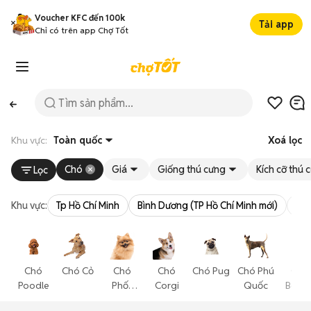
Voucher KFC đến 100k
Tải app
Chỉ có trên app Chợ Tốt
Khu vực:
Toàn quốc
Xoá lọc
Chó
Giá
Giống thú cưng
Kích cỡ thú 
Lọc
Khu vực:
Tp Hồ Chí Minh
Bình Dương (TP Hồ Chí Minh mới)
Bà 
Chó
Chó Cỏ
Chó
Chó
Chó Pug
Chó Phú
Chó
Poodle
Phốc
Corgi
Quốc
Becgi
Sóc