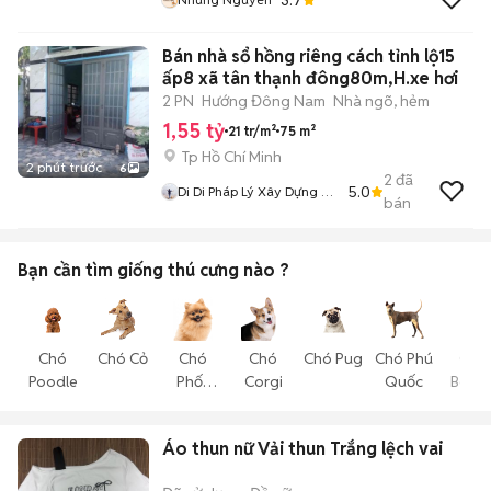
Bán nhà sổ hồng riêng cách tỉnh lộ15
ấp8 xã tân thạnh đông80m,H.xe hơi
2 PN
Hướng Đông Nam
Nhà ngõ, hẻm
1,55 tỷ
21 tr/m²
75 m²
Tp Hồ Chí Minh
2 phút trước
6
2
đã
5.0
Di Di Pháp Lý Xây Dựng Củ
bán
Chi
Bạn cần tìm
giống thú cưng
nào ?
Chó
Chó Cỏ
Chó
Chó
Chó Pug
Chó Phú
Chó
Poodle
Phốc
Corgi
Quốc
Becgi
Sóc
Áo thun nữ Vải thun Trắng lệch vai