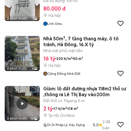
Đã sử dụng
Đồ nữ
80.000 đ
Hà Nội
2 phút trước
1
Linh Dieu
Nhà 50m², 7 tầng thang máy, ô tô
tránh, Hà Đông, 16.X tỷ
Nhà mặt phố, mặt tiền
16 tỷ
320 tr/m²
50 m²
Hà Nội
2 phút trước
5
Cộng Đồng Nhà Đất
Giảm: lô đất đường nhựa 118m2 thổ cư
,thông ra Lê Thị Bay vào200m
Đất thổ cư
Ngang 5 m
2 tỷ
17 tr/m²
118 m²
Tp Hồ Chí Minh
2 phút trước
10
2
đã
5.0
Di Di Pháp Lý Xây Dựng Củ
bán
Chi