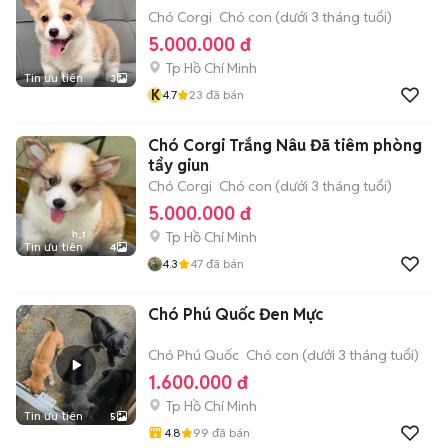
Chó Corgi
Chó con (dưới 3 tháng tuổi)
5.000.000 đ
Tp Hồ Chí Minh
Tin ưu tiên
3
K
4.7
23
đã bán
Chó Corgi Trắng Nâu Đã tiêm phòng
tẩy giun
Chó Corgi
Chó con (dưới 3 tháng tuổi)
5.000.000 đ
Tp Hồ Chí Minh
Tin ưu tiên
4
4.3
47
đã bán
Chó Phú Quốc Đen Mực
Chó Phú Quốc
Chó con (dưới 3 tháng tuổi)
1.600.000 đ
Tp Hồ Chí Minh
Tin ưu tiên
5
4.8
99
đã bán