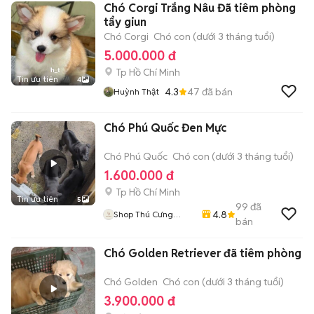
Chó Corgi Trắng Nâu Đã tiêm phòng
tẩy giun
Chó Corgi
Chó con (dưới 3 tháng tuổi)
5.000.000 đ
Tp Hồ Chí Minh
Tin ưu tiên
4
4.3
47
đã bán
Huỳnh Thật
Chó Phú Quốc Đen Mực
Chó Phú Quốc
Chó con (dưới 3 tháng tuổi)
1.600.000 đ
Tp Hồ Chí Minh
Tin ưu tiên
5
99
đã
4.8
Shop Thú Cưng
bán
PenTa
Chó Golden Retriever đã tiêm phòng
Chó Golden
Chó con (dưới 3 tháng tuổi)
3.900.000 đ