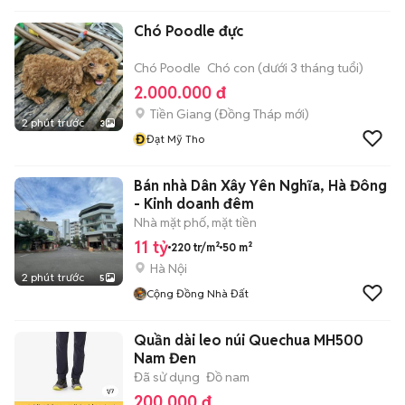
Chó Poodle đực
Chó Poodle
Chó con (dưới 3 tháng tuổi)
2.000.000 đ
Tiền Giang
(
Đồng Tháp
mới)
2 phút trước
3
Đ
Đạt Mỹ Tho
Bán nhà Dân Xây Yên Nghĩa, Hà Đông
- Kinh doanh đêm
Nhà mặt phố, mặt tiền
11 tỷ
220 tr/m²
50 m²
Hà Nội
2 phút trước
5
Cộng Đồng Nhà Đất
Quần dài leo núi Quechua MH500
Nam Đen
Đã sử dụng
Đồ nam
200.000 đ