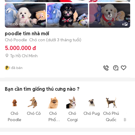
+
3
Tin nổi bật
6
poodle tìm nhà mới
Chó Poodle
Chó con (dưới 3 tháng tuổi)
5.000.000 đ
Tp Hồ Chí Minh
P
1
đã bán
Bạn cần tìm
giống thú cưng
nào ?
Chó
Chó Cỏ
Chó
Chó
Chó Pug
Chó Phú
Chó
Poodle
Phốc
Corgi
Quốc
Becgi
Sóc