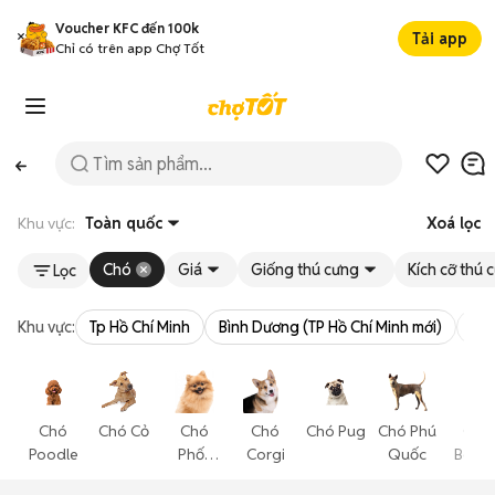
Voucher KFC đến 100k
Tải app
Chỉ có trên app Chợ Tốt
Khu vực:
Toàn quốc
Xoá lọc
Chó
Giá
Giống thú cưng
Kích cỡ thú 
Lọc
Khu vực:
Tp Hồ Chí Minh
Bình Dương (TP Hồ Chí Minh mới)
Bà 
Chó
Chó Cỏ
Chó
Chó
Chó Pug
Chó Phú
Chó
Poodle
Phốc
Corgi
Quốc
Becgi
Sóc