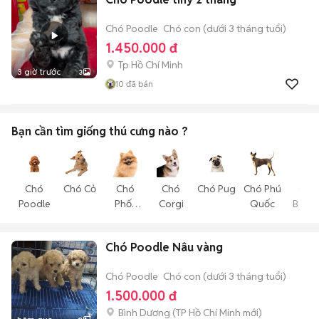
Chó Poodle
Chó con (dưới 3 tháng tuổi)
1.450.000 đ
Tp Hồ Chí Minh
3 giờ trước
3
10
đã bán
Bạn cần tìm
giống thú cưng
nào ?
Chó
Chó Cỏ
Chó
Chó
Chó Pug
Chó Phú
Chó
Poodle
Phốc
Corgi
Quốc
Becgi
Sóc
Chó Poodle Nâu vàng
Chó Poodle
Chó con (dưới 3 tháng tuổi)
1.500.000 đ
Bình Dương
(
TP Hồ Chí Minh
mới)