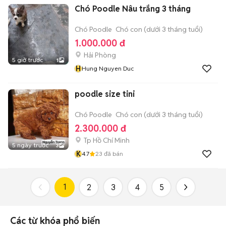
Chó Poodle Nâu trắng 3 tháng
Chó Poodle
Chó con (dưới 3 tháng tuổi)
1.000.000 đ
Hải Phòng
5 giờ trước
1
H
Hung Nguyen Duc
poodle size tini
Chó Poodle
Chó con (dưới 3 tháng tuổi)
2.300.000 đ
Tp Hồ Chí Minh
5 ngày trước
3
K
4.7
23
đã bán
1
2
3
4
5
Các từ khóa phổ biến