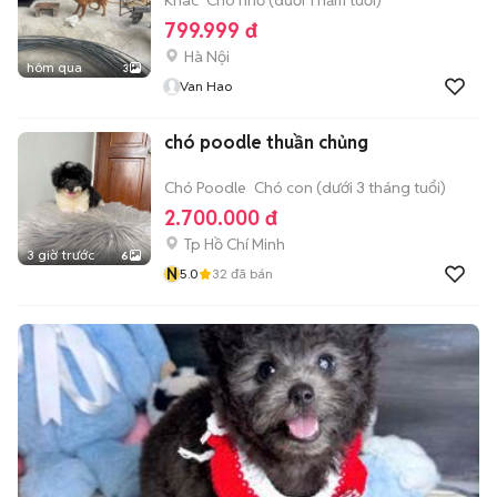
Khác
Chó nhỏ (dưới 1 năm tuổi)
799.999 đ
Hà Nội
hôm qua
3
Van Hao
chó poodle thuần chủng
Chó Poodle
Chó con (dưới 3 tháng tuổi)
2.700.000 đ
Tp Hồ Chí Minh
3 giờ trước
6
N
5.0
32
đã bán