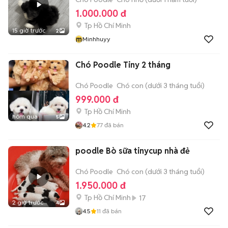
1.000.000 đ
Tp Hồ Chí Minh
15 giờ trước
2
m
Minhhuyy
Chó Poodle Tiny 2 tháng
Chó Poodle
Chó con (dưới 3 tháng tuổi)
999.000 đ
Tp Hồ Chí Minh
hôm qua
5
4.2
77
đã bán
poodle Bò sữa tinycup nhà đẻ
Chó Poodle
Chó con (dưới 3 tháng tuổi)
1.950.000 đ
Tp Hồ Chí Minh
17
2 giờ trước
4
4.5
11
đã bán