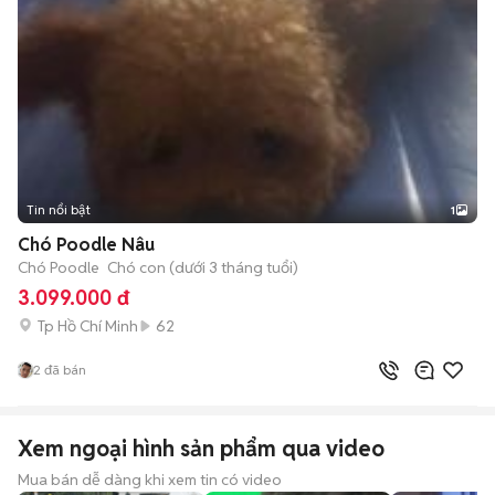
Tin nổi bật
1
Chó Poodle Nâu
Chó Poodle
Chó con (dưới 3 tháng tuổi)
3.099.000 đ
Tp Hồ Chí Minh
62
2
đã bán
Xem ngoại hình sản phẩm qua video
Mua bán dễ dàng khi xem tin có video