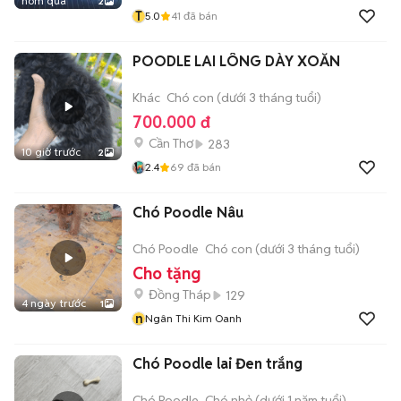
hôm qua
2
T
5.0
41
đã bán
POODLE LAI LÔNG DÀY XOĂN
Khác
Chó con (dưới 3 tháng tuổi)
700.000 đ
Cần Thơ
283
10 giờ trước
2
2.4
69
đã bán
Chó Poodle Nâu
Chó Poodle
Chó con (dưới 3 tháng tuổi)
Cho tặng
Đồng Tháp
129
4 ngày trước
1
n
Ngân Thi Kim Oanh
Chó Poodle lai Đen trắng
Chó Poodle
Chó nhỏ (dưới 1 năm tuổi)