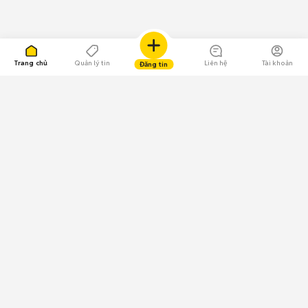
Trang chủ
Quản lý tin
Liên hệ
Tài khoản
Đăng tin
109.000 Bình chọn
Tải ứng dụng Chợ Tốt
Về Chợ Tốt
Quy chế sàn