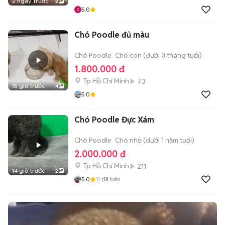
2 ngày trước
2
5.0
Chó Poodle đủ màu
Chó Poodle
Chó con (dưới 3 tháng tuổi)
1.800.000 đ
Tp Hồ Chí Minh
73
15 giờ trước
4
5.0
Chó Poodle Đực Xám
Chó Poodle
Chó nhỏ (dưới 1 năm tuổi)
2.000.000 đ
Tp Hồ Chí Minh
211
14 giờ trước
2
5.0
11
đã bán