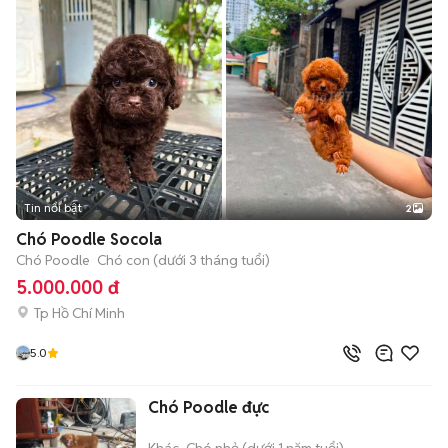
Tin nổi bật
2
Chó Poodle Socola
Chó Poodle
Chó con (dưới 3 tháng tuổi)
5.000.000 đ
Tp Hồ Chí Minh
5.0
Chó Poodle đực