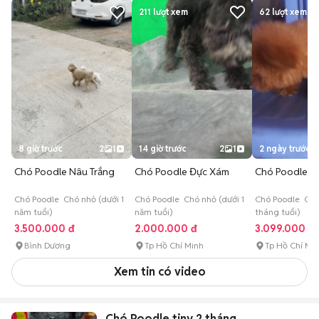
211
lượt xem
62
lượt xem
8 giờ trước
2
1
14 giờ trước
2
1
2 ngày trước
Chó Poodle Nâu Trắng
Chó Poodle Đực Xám
Chó Poodle N
Chó Poodle Chó nhỏ (dưới 1
Chó Poodle Chó nhỏ (dưới 1
Chó Poodle Chó
năm tuổi)
năm tuổi)
tháng tuổi)
3.500.000 đ
2.000.000 đ
3.099.000 đ
Bình Dương
Tp Hồ Chí Minh
Tp Hồ Chí Mi
Xem tin có video
Chó Poodle tiny 2 tháng