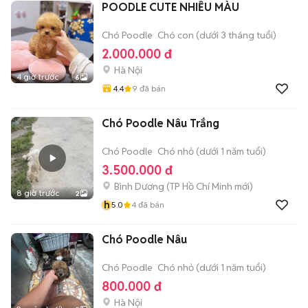
POODLE CUTE NHIỀU MÀU
Chó Poodle
Chó con (dưới 3 tháng tuổi)
2.000.000 đ
Hà Nội
4 giờ trước
6
4.4
9
đã bán
Chó Poodle Nâu Trắng
Chó Poodle
Chó nhỏ (dưới 1 năm tuổi)
3.500.000 đ
Bình Dương
(
TP Hồ Chí Minh
mới)
8 giờ trước
2
h
5.0
4
đã bán
Chó Poodle Nâu
Chó Poodle
Chó nhỏ (dưới 1 năm tuổi)
800.000 đ
Hà Nội