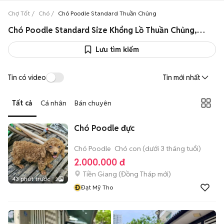
Chợ Tốt
Chó
Chó Poodle Standard Thuần Chủng
Chó Poodle Standard Size Khổng Lồ Thuần Chủng, Lai Giá Rẻ
Lưu tìm kiếm
Tin có video
Tin mới nhất
Tất cả
Cá nhân
Bán chuyên
Chó Poodle đực
Chó Poodle
Chó con (dưới 3 tháng tuổi)
2.000.000 đ
Tiền Giang
(
Đồng Tháp
mới)
43 phút trước
3
Đ
Đạt Mỹ Tho