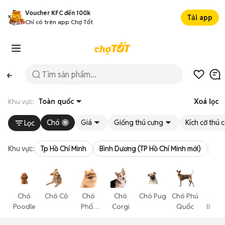
Voucher KFC đến 100k
Tải app
Chỉ có trên app Chợ Tốt
Khu vực:
Toàn quốc
Xoá lọc
Chó
Giá
Giống thú cưng
Kích cỡ thú 
Lọc
Khu vực:
Tp Hồ Chí Minh
Bình Dương (TP Hồ Chí Minh mới)
Bà 
Chó
Chó Cỏ
Chó
Chó
Chó Pug
Chó Phú
Chó
Poodle
Phốc
Corgi
Quốc
Becgi
Sóc