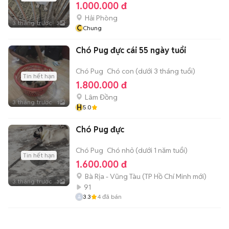
1.000.000 đ
Hải Phòng
3 tháng trước
3
C
Chung
Chó Pug đực cái 55 ngày tuổi
Chó Pug
Chó con (dưới 3 tháng tuổi)
Tin hết hạn
1.800.000 đ
Lâm Đồng
3 tháng trước
1
H
5.0
Chó Pug đực
Chó Pug
Chó nhỏ (dưới 1 năm tuổi)
Tin hết hạn
1.600.000 đ
Bà Rịa - Vũng Tàu
(
TP Hồ Chí Minh
mới)
3 tháng trước
3
91
3.3
4
đã bán