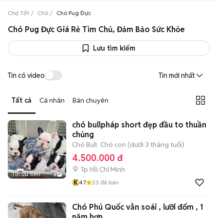
Chợ Tốt
Chó
Chó Pug Đực
Chó Pug Đực Giá Rẻ Tìm Chủ, Đảm Bảo Sức Khỏe
Lưu tìm kiếm
Tin có video
Tin mới nhất
Tất cả
Cá nhân
Bán chuyên
chó bullpháp short đẹp đầu to thuần
chủng
Chó Bull
Chó con (dưới 3 tháng tuổi)
4.500.000 đ
Tp Hồ Chí Minh
Tin ưu tiên
2
K
4.7
23
đã bán
Chó Phú Quốc vằn soái , lưỡi đốm , 1
năm hơn