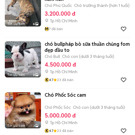
Chó Phú Quốc
Chó trưởng thành (hơn 1 tuổi)
3.200.000 đ
Tp Hồ Chí Minh
Tin ưu tiên
6
M
7
đã bán
chó bullpháp bò sữa thuần chủng fom
đẹp đầu to
Chó Bull
Chó con (dưới 3 tháng tuổi)
4.500.000 đ
Tp Hồ Chí Minh
Tin ưu tiên
2
K
4.7
23
đã bán
Chó Phốc Sóc cam
Chó Phốc Sóc
Chó con (dưới 3 tháng tuổi)
5.000.000 đ
Tp Hồ Chí Minh
Tin ưu tiên
3
K
4.7
23
đã bán