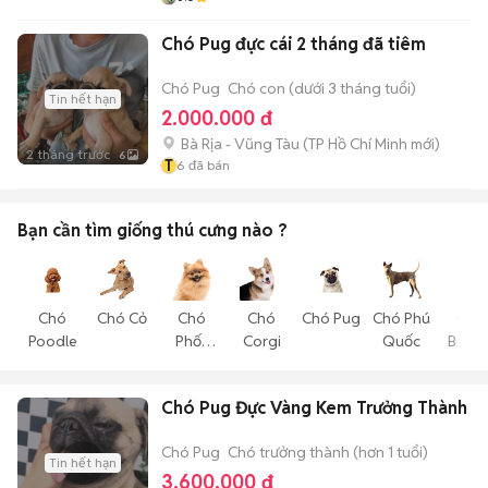
Chó Pug đực cái 2 tháng đã tiêm
Chó Pug
Chó con (dưới 3 tháng tuổi)
Tin hết hạn
2.000.000 đ
Bà Rịa - Vũng Tàu
(
TP Hồ Chí Minh
mới)
2 tháng trước
6
T
6
đã bán
Bạn cần tìm
giống thú cưng
nào ?
Chó
Chó Cỏ
Chó
Chó
Chó Pug
Chó Phú
Chó
Poodle
Phốc
Corgi
Quốc
Becgi
Sóc
Chó Pug Đực Vàng Kem Trưởng Thành
Chó Pug
Chó trưởng thành (hơn 1 tuổi)
Tin hết hạn
3.600.000 đ