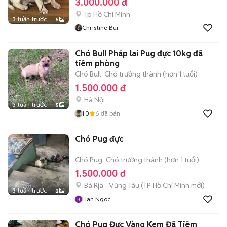
3.000.000 đ
Tp Hồ Chí Minh
3 tuần trước
5
Christine Bui
Chó Bull Pháp lai Pug đực 10kg đã
tiêm phòng
Chó Bull
Chó trưởng thành (hơn 1 tuổi)
1.500.000 đ
Hà Nội
3 tuần trước
5
1.0
6
đã bán
Chó Pug đực
Chó Pug
Chó trưởng thành (hơn 1 tuổi)
1.500.000 đ
Bà Rịa - Vũng Tàu
(
TP Hồ Chí Minh
mới)
3 tuần trước
2
Han Ngoc
Chó Pug Đực Vàng Kem Đã Tiêm