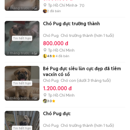
Tp Hồ Chí Minh
70
2 tháng trước
3
2
đã bán
Chó Pug đực trưỡng thành
Chó Pug
Chó trưởng thành (hơn 1 tuổi)
Tin hết hạn
800.000 đ
Tp Hồ Chí Minh
2 tháng trước
6
L
4.8
4
đã bán
Bé Pug đực siêu lùn cực đẹp đã tiêm
vacxin có sổ
Chó Pug
Chó con (dưới 3 tháng tuổi)
Tin hết hạn
1.200.000 đ
Tp Hồ Chí Minh
3 tháng trước
3
3.0
Chó Pug đực
Chó Pug
Chó trưởng thành (hơn 1 tuổi)
Tin hết hạn