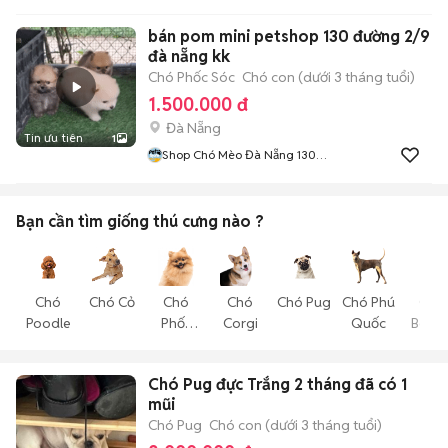
bán pom mini petshop 130 đường 2/9
đà nẵng kk
Chó Phốc Sóc
Chó con (dưới 3 tháng tuổi)
1.500.000 đ
Đà Nẵng
Tin ưu tiên
1
Shop Chó Mèo Đà Nẵng 130
Đường 2 Tháng 9
Bạn cần tìm
giống thú cưng
nào ?
Chó
Chó Cỏ
Chó
Chó
Chó Pug
Chó Phú
Chó
Poodle
Phốc
Corgi
Quốc
Becgi
Sóc
Chó Pug đực Trắng 2 tháng đã có 1
mũi
Chó Pug
Chó con (dưới 3 tháng tuổi)