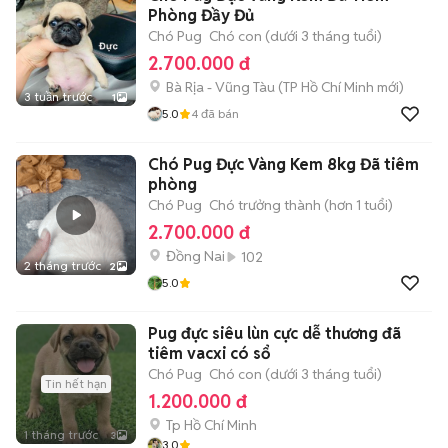
Phòng Đầy Đủ
Chó Pug
Chó con (dưới 3 tháng tuổi)
2.700.000 đ
Bà Rịa - Vũng Tàu
(
TP Hồ Chí Minh
mới)
3 tuần trước
1
5.0
4
đã bán
Chó Pug Đực Vàng Kem 8kg Đã tiêm
phòng
Chó Pug
Chó trưởng thành (hơn 1 tuổi)
2.700.000 đ
Đồng Nai
102
2 tháng trước
2
5.0
Pug đực siêu lùn cực dễ thương đã
tiêm vacxi có sổ
Chó Pug
Chó con (dưới 3 tháng tuổi)
Tin hết hạn
1.200.000 đ
Tp Hồ Chí Minh
1 tháng trước
3
3.0