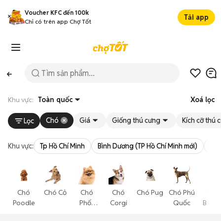
Voucher KFC đến 100k
Tải app
Chỉ có trên app Chợ Tốt
Khu vực:
Toàn quốc
Xoá lọc
Chó
Giá
Giống thú cưng
Kích cỡ thú 
Lọc
Khu vực:
Tp Hồ Chí Minh
Bình Dương (TP Hồ Chí Minh mới)
Bà 
Chó
Chó Cỏ
Chó
Chó
Chó Pug
Chó Phú
Chó
Poodle
Phốc
Corgi
Quốc
Becgi
Sóc