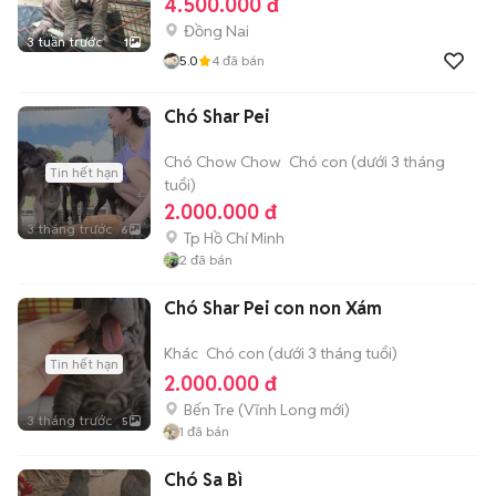
4.500.000 đ
Đồng Nai
3 tuần trước
1
5.0
4
đã bán
Chó Shar Pei
Chó Chow Chow
Chó con (dưới 3 tháng
Tin hết hạn
tuổi)
2.000.000 đ
3 tháng trước
6
Tp Hồ Chí Minh
2
đã bán
Chó Shar Pei con non Xám
Khác
Chó con (dưới 3 tháng tuổi)
Tin hết hạn
2.000.000 đ
Bến Tre
(
Vĩnh Long
mới)
3 tháng trước
5
1
đã bán
Chó Sa Bì