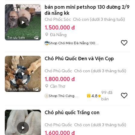
bán pom mini petshop 130 đường 2/9
đà nẵng kk
Chó Phốc Sóc
Chó con (dưới 3 tháng tuổi)
1.500.000 đ
Đà Nẵng
Tin ưu tiên
1
Shop Chó Mèo Đà Nẵng 130
Đường 2 Tháng 9
Chó Phú Quốc Đen và Vện Cọp
Chó Phú Quốc
Chó con (dưới 3 tháng tuổi)
1.800.000 đ
Cần Thơ
Tin ưu tiên
5
99
đã
4.8
Shop Thú Cưng
bán
PenTa
Chó phú quốc Trắng con
Chó Phú Quốc
Chó con (dưới 3 tháng tuổi)
1.600.000 đ