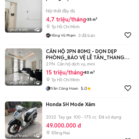
Nội thất đầy đủ
4,7 triệu/tháng
35 m²
Tp Hồ Chí Minh
1 phút trước
4
3
đã bán
Hồng Vũ Phạm
CĂN HỘ 2PN 80M2 - DỌN DẸP
PHÒNG_BẢO VỆ LỄ TÂN_THANG
MÁY ĐẦY ĐỦ_NGAY Q1
2 PN
Căn hộ dịch vụ, mini
15 triệu/tháng
80 m²
Tp Hồ Chí Minh
1 phút trước
7
5.0
Trần Công Hoan
Honda SH Mode Xám
2022
Tay ga
100 - 175 cc
Đã sử dụng
49.000.000 đ
Đồng Nai
1 phút trước
5