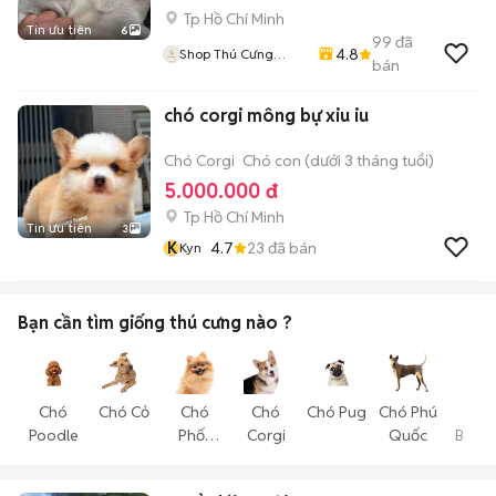
Tp Hồ Chí Minh
Tin ưu tiên
6
99
đã
4.8
Shop Thú Cưng
bán
PenTa
chó corgi mông bự xiu iu
Chó Corgi
Chó con (dưới 3 tháng tuổi)
5.000.000 đ
Tp Hồ Chí Minh
Tin ưu tiên
3
K
4.7
23
đã bán
Kyn
Bạn cần tìm
giống thú cưng
nào ?
Chó
Chó Cỏ
Chó
Chó
Chó Pug
Chó Phú
Chó
Poodle
Phốc
Corgi
Quốc
Becgi
Sóc