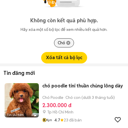
Không còn kết quả phù hợp.
Hãy xóa một số bộ lọc để xem nhiều kết quả hơn.
Chó
Xóa tất cả bộ lọc
Tin đăng mới
chó poodle tini thuần chủng lông dày
Chó Poodle
Chó con (dưới 3 tháng tuổi)
2.300.000 đ
Tp Hồ Chí Minh
Tin ưu tiên
2
K
4.7
23
đã bán
Kyn