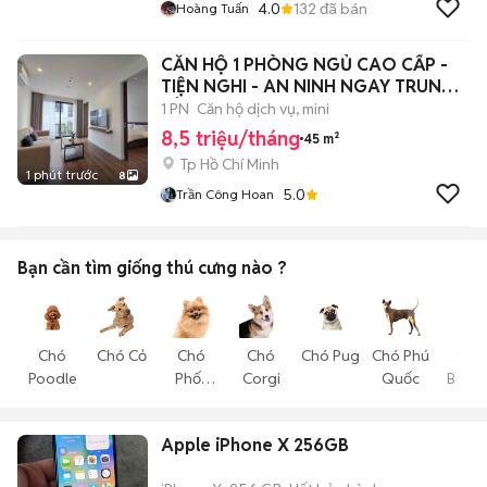
4.0
132
đã bán
Hoàng Tuấn
CĂN HỘ 1 PHÒNG NGỦ CAO CẤP -
TIỆN NGHI - AN NINH NGAY TRUNG
TÂM QUẬN 3
1 PN
Căn hộ dịch vụ, mini
8,5 triệu/tháng
45 m²
Tp Hồ Chí Minh
1 phút trước
8
5.0
Trần Công Hoan
Bạn cần tìm
giống thú cưng
nào ?
Chó
Chó Cỏ
Chó
Chó
Chó Pug
Chó Phú
Chó
Poodle
Phốc
Corgi
Quốc
Becgi
Sóc
Apple iPhone X 256GB