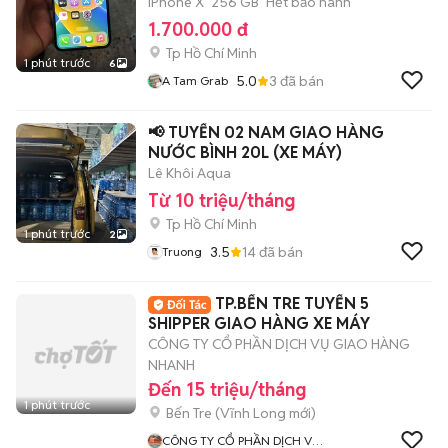
iPhone X
256 GB
Hết bảo hành
1.700.000 đ
Tp Hồ Chí Minh
1 phút trước
6
5.0
3
đã bán
A Tam Grab
📢 TUYỂN 02 NAM GIAO HÀNG
NƯỚC BÌNH 20L (XE MÁY)
Lê Khôi Aqua
Từ 10 triệu/tháng
Tp Hồ Chí Minh
1 phút trước
2
3.5
14
đã bán
Truong
TP.BẾN TRE TUYỂN 5
SHIPPER GIAO HÀNG XE MÁY
CÔNG TY CỔ PHẦN DỊCH VỤ GIAO HÀNG
NHANH
Đến 15 triệu/tháng
1 phút trước
Bến Tre
(
Vĩnh Long
mới)
CÔNG TY CỔ PHẦN DỊCH VỤ