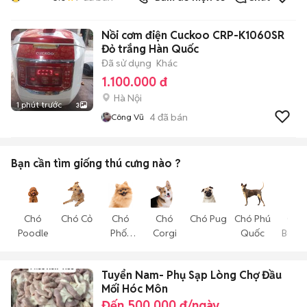
Nồi cơm điện Cuckoo CRP-K1060SR
Đỏ trắng Hàn Quốc
Đã sử dụng
Khác
1.100.000 đ
Hà Nội
1 phút trước
3
4
đã bán
Công Vũ
Bạn cần tìm
giống thú cưng
nào ?
Chó
Chó Cỏ
Chó
Chó
Chó Pug
Chó Phú
Chó
Poodle
Phốc
Corgi
Quốc
Becgi
Sóc
Tuyển Nam- Phụ Sạp Lòng Chợ Đầu
Mối Hóc Môn
Đến 500.000 đ/ngày