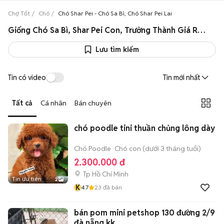
Chợ Tốt
Chó
Chó Shar Pei - Chó Sa Bì, Chó Shar Pei Lai
Giống Chó Sa Bì, Shar Pei Con, Trưởng Thành Giá Rẻ, Khỏe Mạnh
Lưu tìm kiếm
Tin có video
Tin mới nhất
Tất cả
Cá nhân
Bán chuyên
chó poodle tini thuần chủng lông dày
Chó Poodle
Chó con (dưới 3 tháng tuổi)
2.300.000 đ
Tp Hồ Chí Minh
Tin ưu tiên
2
K
4.7
23
đã bán
bán pom mini petshop 130 đường 2/9
đà nẵng kk