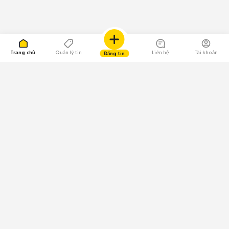
Trang chủ
Quản lý tin
Liên hệ
Tài khoản
Đăng tin
109.000 Bình chọn
Tải ứng dụng Chợ Tốt