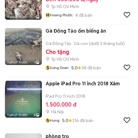
Tp Hồ Chí Minh
H
4
đã bán
Hoang Phước
1 phút trước
1
Gà Đông Tảo ốm biếng ăn
Gà Đông Tảo
Gà con (dưới 3 tháng tuổi)
Cho tặng
Tp Hồ Chí Minh
1 phút trước
1
S
5.0
38
đã bán
Song Doan
Apple iPad Pro 11 inch 2018 Xám
iPad Pro 11 inch 2018
1.500.000 đ
Hà Nội
1 phút trước
5
h
5.0
216
đã bán
Hung
phòng trọ