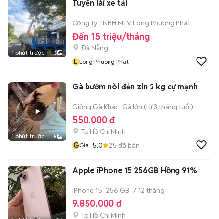
Tuyển lái xe tải
Công Ty TNHH MTV Long Phương Phát
Đến 15 triệu/tháng
Đà Nẵng
1 phút trước
3
L
Long Phuong Phat
Gà bướm nòi đẻn zin 2 kg cự mạnh
Giống Gà Khác
Gà lớn (từ 3 tháng tuổi)
550.000 đ
Tp Hồ Chí Minh
1 phút trước
5
G
5.0
25
đã bán
Gia
Apple iPhone 15 256GB Hồng 91%
iPhone 15
256 GB
7-12 tháng
9.850.000 đ
Tp Hồ Chí Minh