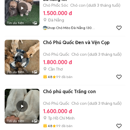
Chó Phốc Sóc
Chó con (dưới 3 tháng tuổi)
1.500.000 đ
Đà Nẵng
Tin ưu tiên
1
Shop Chó Mèo Đà Nẵng 130
Đường 2 Tháng 9
Chó Phú Quốc Đen và Vện Cọp
Chó Phú Quốc
Chó con (dưới 3 tháng tuổi)
1.800.000 đ
Cần Thơ
Tin ưu tiên
5
4.8
99
đã bán
Chó phú quốc Trắng con
Chó Phú Quốc
Chó con (dưới 3 tháng tuổi)
1.600.000 đ
Tp Hồ Chí Minh
Tin ưu tiên
6
4.8
99
đã bán