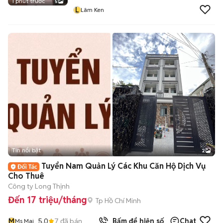
1 phút trước
5
L
Lâm Ken
Tin nổi bật
2
Tuyển Nam Quản Lý Các Khu Căn Hộ Dịch Vụ
Cho Thuê
Công ty Long Thịnh
Đến 17 triệu/tháng
Tp Hồ Chí Minh
M
5.0
7
đã bán
Bấm để hiện số
Chat
Ms Mai