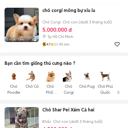
chó corgi mông bự xiu iu
Chó Corgi
Chó con (dưới 3 tháng tuổi)
5.000.000 đ
Tp Hồ Chí Minh
Tin ưu tiên
3
K
4.7
23
đã bán
Bạn cần tìm
giống thú cưng
nào ?
Chó
Chó Cỏ
Chó
Chó
Chó Pug
Chó Phú
Chó
Poodle
Phốc
Corgi
Quốc
Becgi
Sóc
Chó Shar Pei Xám Cả hai
Khác
Chó con (dưới 3 tháng tuổi)