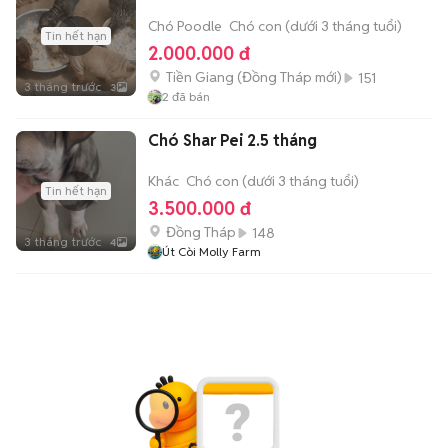
Chó Poodle
Chó con (dưới 3 tháng tuổi)
Tin hết hạn
2.000.000 đ
Tiền Giang
(
Đồng Tháp
mới)
151
3 tháng trước
3
2
đã bán
Chó Shar Pei 2.5 tháng
Khác
Chó con (dưới 3 tháng tuổi)
Tin hết hạn
3.500.000 đ
Đồng Tháp
148
3 tháng trước
4
Út Còi Molly Farm