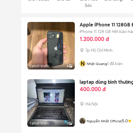
Sóc
Apple iPhone 11 128GB 
iPhone 11
128 GB
Hết bảo hà
1.200.000 đ
Tp Hồ Chí Minh
N
1
đã bán
Nhật Quang
1 phút trước
6
laptap dùng bình thườn
400.000 đ
Hà Nội
5.0
Nguyễn Nhất Official
1 phút trước
3