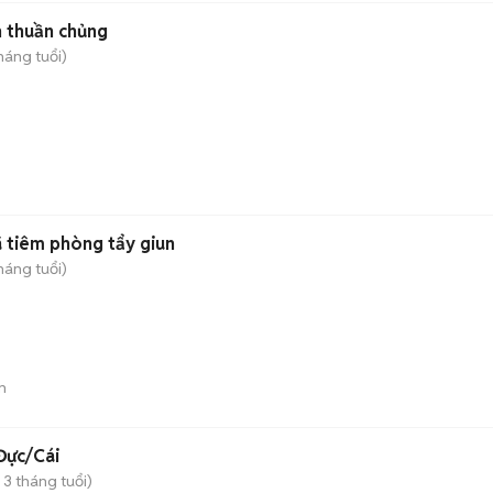
n thuần chủng
háng tuổi)
 tiêm phòng tẩy giun
háng tuổi)
n
Đực/Cái
 3 tháng tuổi)