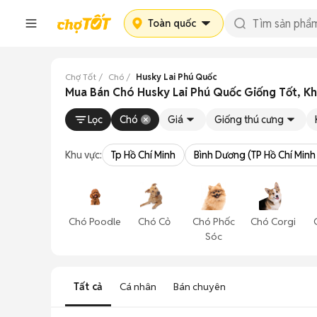
Toàn quốc
Chợ Tốt
Chó
Husky Lai Phú Quốc
Mua Bán Chó Husky Lai Phú Quốc Giống Tốt, Khỏ
Lọc
Chó
Giá
Giống thú cưng
Khu vực:
Tp Hồ Chí Minh
Bình Dương (TP Hồ Chí Minh
Chó Poodle
Chó Cỏ
Chó Phốc
Chó Corgi
Sóc
Tất cả
Cá nhân
Bán chuyên