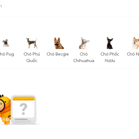
n
hó Pug
Chó Phú
Chó Becgie
Chó
Chó Phốc
Chó N
Quốc
Chihuahua
Hươu