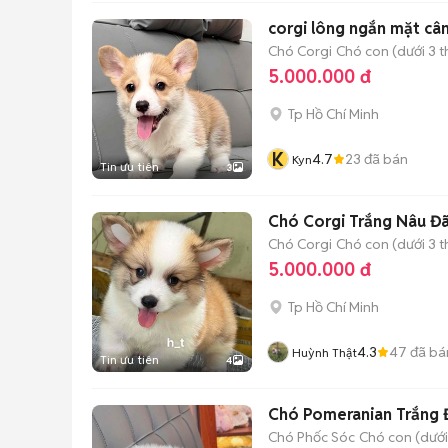
corgi lông ngắn mặt câ
Chó Corgi
Chó con (dưới 3 t
5.000.000 đ
Tp Hồ Chí Minh
K
4.7
23
đã bán
Kyn
Tin ưu tiên
3
Chó Corgi Trắng Nâu Đã
Chó Corgi
Chó con (dưới 3 t
5.000.000 đ
Tp Hồ Chí Minh
4.3
47
đã bá
Huỳnh Thật
Tin ưu tiên
4
Chó Pomeranian Trắng 
Chó Phốc Sóc
Chó con (dưới