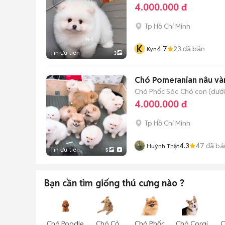
4.000.000 đ
Tp Hồ Chí Minh
K
4.7
23
đã bán
Kyn
Tin ưu tiên
3
Chó Pomeranian nâu vàn
Chó Phốc Sóc
Chó con (dưới
4.000.000 đ
Tp Hồ Chí Minh
4.3
47
đã bá
Huỳnh Thật
Tin ưu tiên
5
Bạn cần tìm
giống thú cưng
nào ?
Chó Poodle
Chó Cỏ
Chó Phốc
Chó Corgi
C