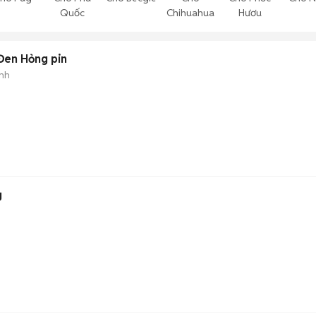
Quốc
Chihuahua
Hươu
Đen Hỏng pin
nh
g