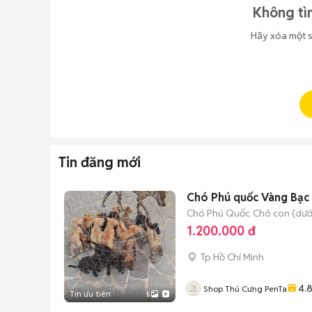
Không tì
Hãy xóa một s
Tin đăng mới
Chó Phú quốc Vàng Bạc
Chó Phú Quốc
Chó con (dưới
1.200.000 đ
Tp Hồ Chí Minh
4.
Shop Thú Cưng PenTa
Tin ưu tiên
5