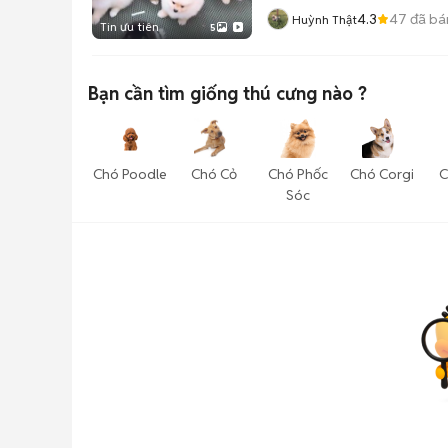
4.3
47
đã bá
Huỳnh Thật
Tin ưu tiên
5
Bạn cần tìm
giống thú cưng
nào ?
Chó Poodle
Chó Cỏ
Chó Phốc
Chó Corgi
C
Sóc