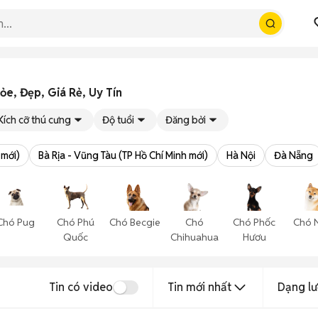
e, Đẹp, Giá Rẻ, Uy Tín
Kích cỡ thú cưng
Độ tuổi
Đăng bởi
 mới)
Bà Rịa - Vũng Tàu (TP Hồ Chí Minh mới)
Hà Nội
Đà Nẵng
Chó Pug
Chó Phú
Chó Becgie
Chó
Chó Phốc
Chó 
Quốc
Chihuahua
Hươu
Tin có video
Tin mới nhất
Dạng lư