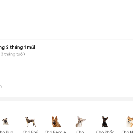
g 2 tháng 1 mũi
 3 tháng tuổi)
n
hó Pug
Chó Phú
Chó Becgie
Chó
Chó Phốc
Chó N