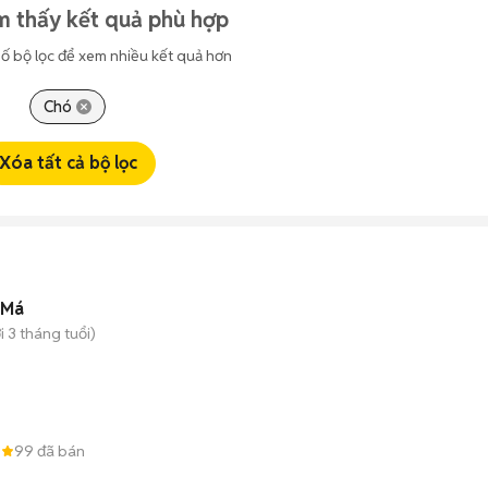
m thấy kết quả phù hợp
ố bộ lọc để xem nhiều kết quả hơn
Chó
Xóa tất cả bộ lọc
 Má
 3 tháng tuổi)
8
99
đã bán