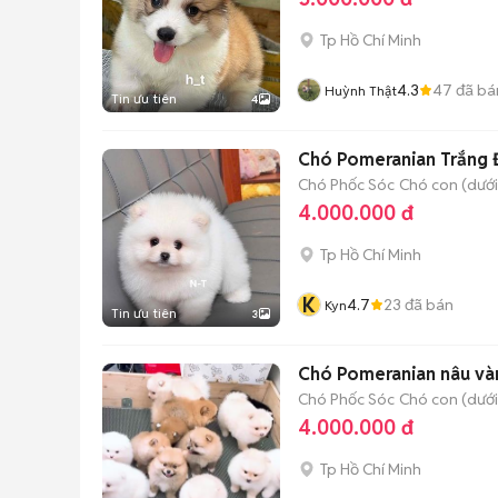
Tp Hồ Chí Minh
4.3
47
đã bá
Huỳnh Thật
Tin ưu tiên
4
Chó Pomeranian Trắng 
Chó Phốc Sóc
Chó con (dưới
4.000.000 đ
Tp Hồ Chí Minh
K
4.7
23
đã bán
Kyn
Tin ưu tiên
3
Chó Pomeranian nâu vàn
Chó Phốc Sóc
Chó con (dưới
4.000.000 đ
Tp Hồ Chí Minh