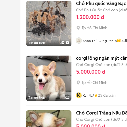
Chó Phú quốc Vàng Bạc
Chó Phú Quốc
Chó con (dưới
1.200.000 đ
Tp Hồ Chí Minh
4.
Shop Thú Cưng PenTa
Tin ưu tiên
5
corgi lông ngắn mặt câ
Chó Corgi
Chó con (dưới 3 t
5.000.000 đ
Tp Hồ Chí Minh
K
4.7
23
đã bán
Kyn
Tin ưu tiên
3
Chó Corgi Trắng Nâu Đã
Chó Corgi
Chó con (dưới 3 t
5.000.000 đ