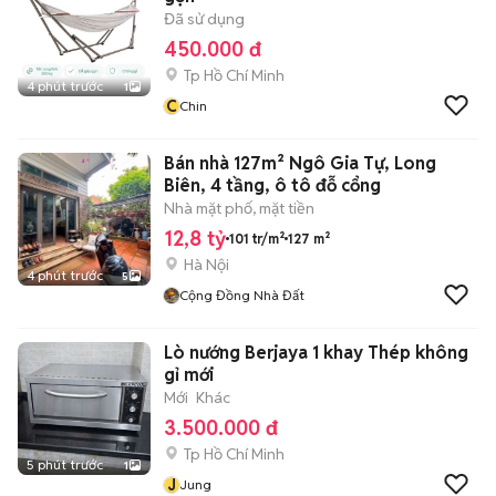
Đã sử dụng
450.000 đ
Tp Hồ Chí Minh
4 phút trước
1
C
Chin
Bán nhà 127m² Ngô Gia Tự, Long
Biên, 4 tầng, ô tô đỗ cổng
Nhà mặt phố, mặt tiền
12,8 tỷ
101 tr/m²
127 m²
Hà Nội
4 phút trước
5
Cộng Đồng Nhà Đất
Lò nướng Berjaya 1 khay Thép không
gỉ mới
Mới
Khác
3.500.000 đ
Tp Hồ Chí Minh
5 phút trước
1
J
Jung