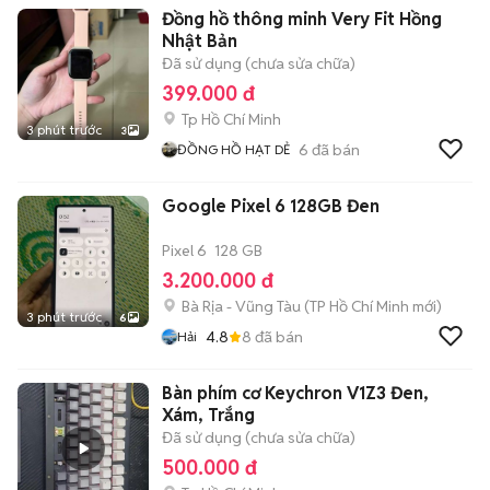
Đồng hồ thông minh Very Fit Hồng
Nhật Bản
Đã sử dụng (chưa sửa chữa)
399.000 đ
Tp Hồ Chí Minh
3 phút trước
3
6
đã bán
ĐỒNG HỒ HẠT DẺ
Google Pixel 6 128GB Đen
Pixel 6
128 GB
3.200.000 đ
Bà Rịa - Vũng Tàu
(
TP Hồ Chí Minh
mới)
3 phút trước
6
4.8
8
đã bán
Hải
Bàn phím cơ Keychron V1Z3 Đen,
Xám, Trắng
Đã sử dụng (chưa sửa chữa)
500.000 đ