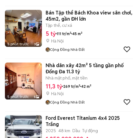
Bán Tập thể Bách Khoa view sân chơi,
45m2, gần ĐH lớn
Tập thể, cư xá
5 tỷ
111 tr/m²
45 m²
Hà Nội
5 phút trước
3
Cộng Đồng Nhà Đất
Nhà dân xây 42m² 5 tầng gần phố
Đống Đa 11.3 tỷ
Nhà mặt phố, mặt tiền
11,3 tỷ
269 tr/m²
42 m²
Hà Nội
5 phút trước
5
Cộng Đồng Nhà Đất
Ford Everest Titanium 4x4 2025
Trắng
2025
48 km
Dầu
Tự động