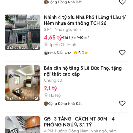
Cộng Đồng Nhà Đất
Nhỉnh 4 tỷ xíu Nhà Phố 1 Lửng 1 Lầu 1/
Hẻm nhựa 6m thông TCH 26
3 PN
Nhà ngõ, hẻm
4,65 tỷ
116 tr/m²
40 m²
Tp Hồ Chí Minh
2 phút trước
10
5.0
NHÀ ĐẤT Q12
Bán căn hộ tầng 5 Lê Đức Thọ, tặng
nội thất cao cấp
Chung cư
2,1 tỷ
Hà Nội
2 phút trước
4
Cộng Đồng Nhà Đất
Q5- 3 TẦNG- CÁCH MT 30M - 4
PHÒNG NGỦ🔍 3.1 TỶ
4 PN
Hướng Đông Nam
Nhà ngõ, hẻm