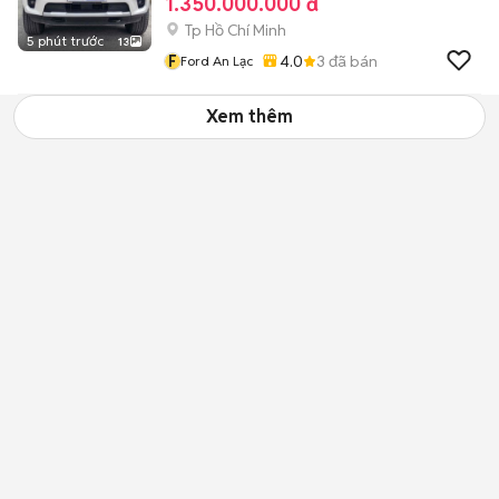
1.350.000.000 đ
Tp Hồ Chí Minh
5 phút trước
13
F
4.0
3
đã bán
Ford An Lạc
Xem thêm