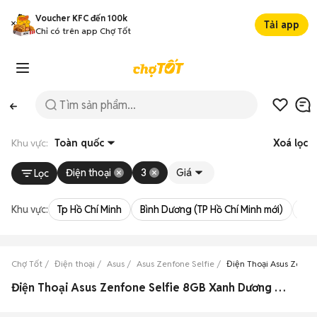
Voucher KFC đến 100k
Tải app
Chỉ có trên app Chợ Tốt
Khu vực:
Toàn quốc
Xoá lọc
Điện thoại
3
Giá
Lọc
Khu vực:
Tp Hồ Chí Minh
Bình Dương (TP Hồ Chí Minh mới)
Bà 
Chợ Tốt
Điện thoại
Asus
Asus Zenfone Selfie
Điện Thoại Asus Zenfo
Điện Thoại Asus Zenfone Selfie 8GB Xanh Dương Cũ & Mới Giá Siêu Rẻ