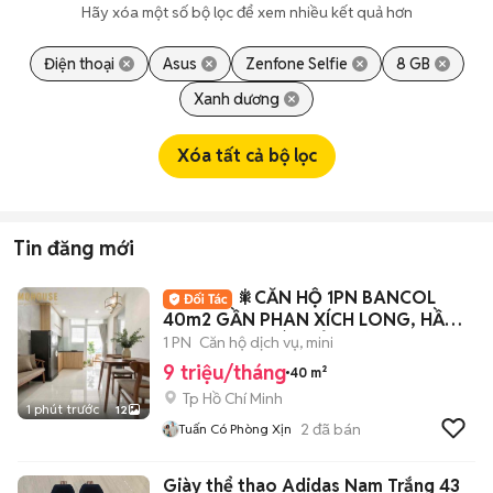
Hãy xóa một số bộ lọc để xem nhiều kết quả hơn
Điện thoại
Asus
Zenfone Selfie
8 GB
Xanh dương
Xóa tất cả bộ lọc
Tin đăng mới
🎇CĂN HỘ 1PN BANCOL
40m2 GẦN PHAN XÍCH LONG, HẦM
XE, THANG MÁY, BẢO VỆ
1 PN
Căn hộ dịch vụ, mini
9 triệu/tháng
40 m²
Tp Hồ Chí Minh
1 phút trước
12
2
đã bán
Tuấn Có Phòng Xịn
Giày thể thao Adidas Nam Trắng 43