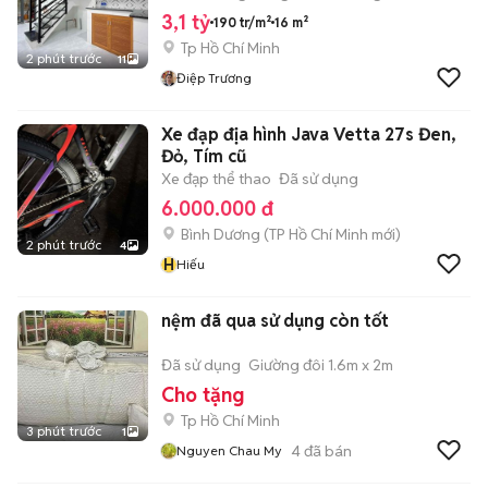
3,1 tỷ
190 tr/m²
16 m²
Tp Hồ Chí Minh
2 phút trước
11
Điệp Trương
Xe đạp địa hình Java Vetta 27s Đen,
Đỏ, Tím cũ
Xe đạp thể thao
Đã sử dụng
6.000.000 đ
Bình Dương
(
TP Hồ Chí Minh
mới)
2 phút trước
4
H
Hiếu
nệm đã qua sử dụng còn tốt
Đã sử dụng
Giường đôi 1.6m x 2m
Cho tặng
Tp Hồ Chí Minh
3 phút trước
1
4
đã bán
Nguyen Chau My