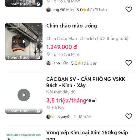
Tp Hồ Chí Minh
3 phút trước
3
5.0
47
đã bán
Lang Đồ Món
Chim chào mào trống
Chim Chào Mào
Chim lớn (từ 3 tháng tuổi)
1.249.000 đ
Tp Hồ Chí Minh
3 phút trước
1
5.0
1
đã bán
Hanh Trần
CÁC BẠN SV - CẦN PHÒNG VSKK
Bách - Kinh - Xây
Nội thất đầy đủ
3,5 triệu/tháng
15 m²
Hà Nội
3 phút trước
3
2
đã bán
Nhi Nguyễn
Võng xếp Kim loại Xám 250kg Gấp
gọn