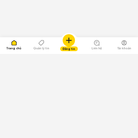
Trang chủ
Quản lý tin
Liên hệ
Tài khoản
Đăng tin
109.000 Bình chọn
Tải ứng dụng Chợ Tốt
Về Chợ Tốt
Quy chế sàn
Chính sách bảo mật
Giải quyết tranh chấp