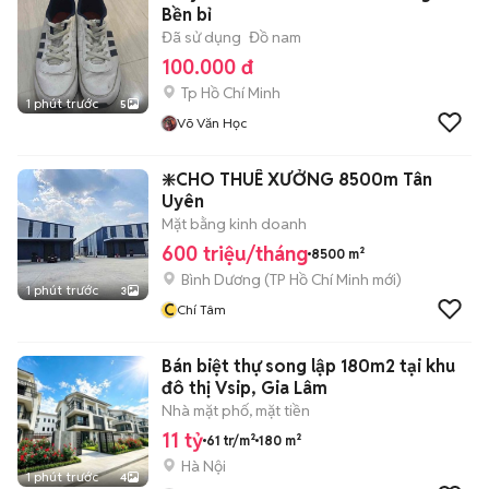
Bền bỉ
Đã sử dụng
Đồ nam
100.000 đ
Tp Hồ Chí Minh
1 phút trước
5
Võ Văn Học
❇️CHO THUÊ XƯỞNG 8500m Tân
Uyên
Mặt bằng kinh doanh
600 triệu/tháng
8500 m²
Bình Dương
(
TP Hồ Chí Minh
mới)
1 phút trước
3
C
Chí Tâm
Bán biệt thự song lập 180m2 tại khu
đô thị Vsip, Gia Lâm
Nhà mặt phố, mặt tiền
11 tỷ
61 tr/m²
180 m²
Hà Nội
1 phút trước
4