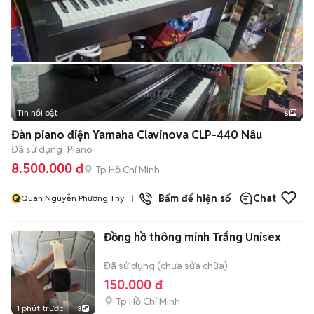
Tin nổi bật
5
Đàn piano điện Yamaha Clavinova CLP-440 Nâu
Đã sử dụng
Piano
8.500.000 đ
Tp Hồ Chí Minh
Q
1
đã bán
Bấm để hiện số
Chat
Quan Nguyễn Phương Thy
Đồng hồ thông minh Trắng Unisex
Đã sử dụng (chưa sửa chữa)
150.000 đ
Tp Hồ Chí Minh
1 phút trước
3