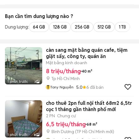
Bạn cần tìm
dung lượng
nào ?
Dung lượng:
64 GB
128 GB
256 GB
512 GB
1 TB
2 
càn sang mặt bằng quán cafe, tiệm
giặt sấy, công ty, quán ăn
Mặt bằng kinh doanh
8 triệu/tháng
40 m²
Tp Hồ Chí Minh
1 phút trước
3
T
5.0
6
đã bán
Tony Nguyễn
cho thuê 2pn full nội thất 68m2 6,5tr
cọc 1 tháng gần thành phố mới
2 PN
Chung cư
6,5 triệu/tháng
68 m²
Bình Dương
(
TP Hồ Chí Minh
mới)
1 phút trước
8