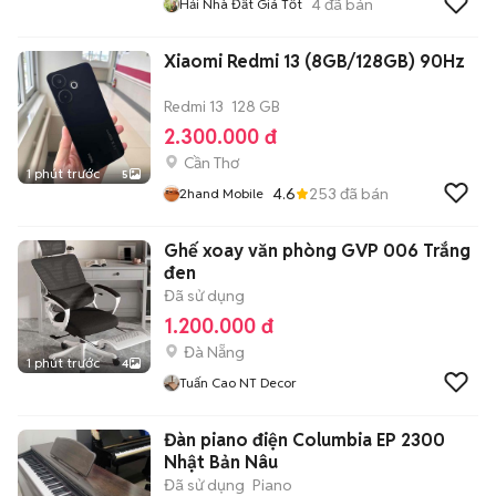
4
đã bán
Hải Nhà Đất Giá Tốt
Xiaomi Redmi 13 (8GB/128GB) 90Hz
Redmi 13
128 GB
2.300.000 đ
Cần Thơ
1 phút trước
5
4.6
253
đã bán
2hand Mobile
Ghế xoay văn phòng GVP 006 Trắng
đen
Đã sử dụng
1.200.000 đ
Đà Nẵng
1 phút trước
4
Tuấn Cao NT Decor
Đàn piano điện Columbia EP 2300
Nhật Bản Nâu
Đã sử dụng
Piano