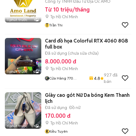
Công Ty TNHH Đầu Tư Địa Ốc AMO
Từ 10 triệu/tháng
Tp Hồ Chí Minh
1 phút trước
1
T
Trần Thi
Card đồ họa Colorful RTX 4060 8GB
full box
Đã sử dụng (chưa sửa chữa)
8.000.000 đ
Tp Hồ Chí Minh
1 phút trước
5
927
đã
4.8
Cửa Hàng 770
bán
Nguyễn Kiệm F4 Phú
Nhuận
Giày cao gót Nữ Da bóng Kem Thanh
lịch
Đã sử dụng
Đồ nữ
170.000 đ
Tp Hồ Chí Minh
1 phút trước
1
K
Kiều Tuyên