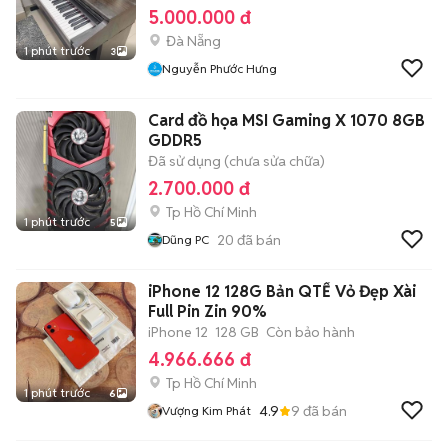
5.000.000 đ
Đà Nẵng
1 phút trước
3
Nguyễn Phước Hưng
Card đồ họa MSI Gaming X 1070 8GB
GDDR5
Đã sử dụng (chưa sửa chữa)
2.700.000 đ
Tp Hồ Chí Minh
1 phút trước
5
20
đã bán
Dũng PC
iPhone 12 128G Bản QTẾ Vỏ Đẹp Xài
Full Pin Zin 90%
iPhone 12
128 GB
Còn bảo hành
4.966.666 đ
Tp Hồ Chí Minh
1 phút trước
6
4.9
9
đã bán
Vượng Kim Phát