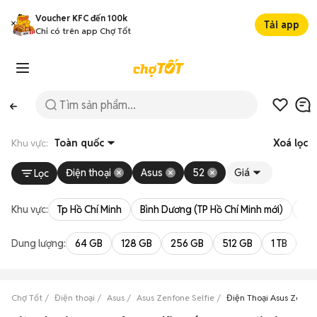
Voucher KFC đến 100k
Tải app
Chỉ có trên app Chợ Tốt
Khu vực:
Toàn quốc
Xoá lọc
Điện thoại
Asus
52
Giá
Lọc
Khu vực:
Tp Hồ Chí Minh
Bình Dương (TP Hồ Chí Minh mới)
Bà 
Dung lượng:
64 GB
128 GB
256 GB
512 GB
1 TB
2 
Chợ Tốt
Điện thoại
Asus
Asus Zenfone Selfie
Điện Thoại Asus Zenfon