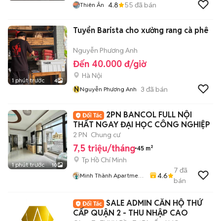
4.8
55
đã bán
Thiên Ân
Tuyển Barista cho xưởng rang cà phê
Nguyễn Phương Anh
Đến 40.000 đ/giờ
Hà Nội
1 phút trước
4
N
3
đã bán
Nguyễn Phương Anh
2PN BANCOL FULL NỘI
THẤT NGAY ĐẠI HỌC CÔNG NGHIỆP
2 PN
Chung cư
7,5 triệu/tháng
45 m²
Tp Hồ Chí Minh
1 phút trước
10
7
đã
4.6
Minh Thành Apartment
bán
Chdv
SALE ADMIN CĂN HỘ THỨ
CẤP QUẬN 2 - THU NHẬP CAO