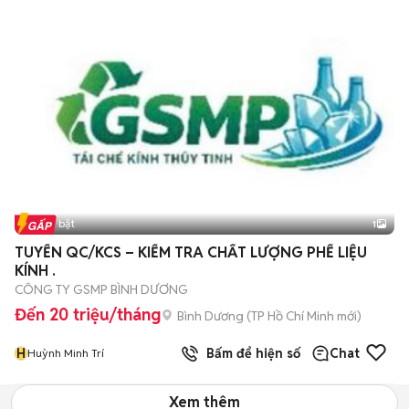
Tin nổi bật
1
TUYỂN QC/KCS – KIỂM TRA CHẤT LƯỢNG PHẾ LIỆU
KÍNH .
CÔNG TY GSMP BÌNH DƯƠNG
Đến 20 triệu/tháng
Bình Dương
(
TP Hồ Chí Minh
mới)
H
Bấm để hiện số
Chat
Huỳnh Minh Trí
Xem thêm