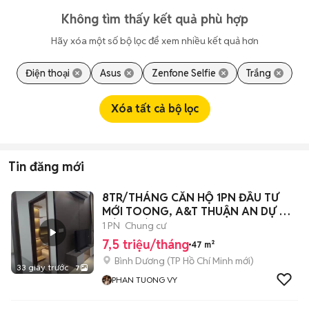
Không tìm thấy kết quả phù hợp
Hãy xóa một số bộ lọc để xem nhiều kết quả hơn
Điện thoại
Asus
Zenfone Selfie
Trắng
Xóa tất cả bộ lọc
Tin đăng mới
8TR/THÁNG CĂN HỘ 1PN ĐẦU TƯ
MỚI TOONG, A&T THUẬN AN DỰ ÁN
HÚT KHÁCH
1 PN
Chung cư
7,5 triệu/tháng
47 m²
Bình Dương
(
TP Hồ Chí Minh
mới)
33 giây trước
7
PHAN TUONG VY