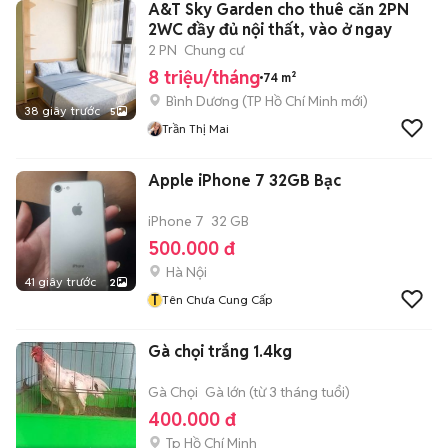
A&T Sky Garden cho thuê căn 2PN
2WC đầy đủ nội thất, vào ở ngay
2 PN
Chung cư
8 triệu/tháng
74 m²
Bình Dương
(
TP Hồ Chí Minh
mới)
38 giây trước
5
Trần Thị Mai
Apple iPhone 7 32GB Bạc
iPhone 7
32 GB
500.000 đ
Hà Nội
41 giây trước
2
T
Tên Chưa Cung Cấp
Gà chọi trắng 1.4kg
Gà Chọi
Gà lớn (từ 3 tháng tuổi)
400.000 đ
Tp Hồ Chí Minh