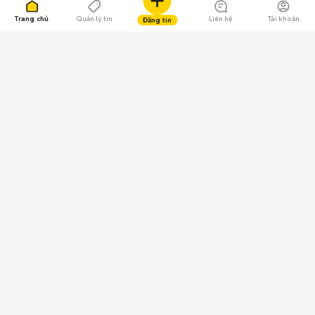
Trang chủ
Quản lý tin
Liên hệ
Tài khoản
Đăng tin
109.000 Bình chọn
Tải ứng dụng Chợ Tốt
Về Chợ Tốt
Quy chế sàn
Chính sách bảo mật
Giải quyết tranh chấp
CÔNG TY TNHH CHỢ TỐT - Người đại diện theo pháp luật:
Nguyễn Trọng Tấn; GPDKKD: 0312120782 do Sở KH & ĐT TP.HCM cấp ngày
11/01/2013;
GPMXH: 185/GP-BTTTT do Bộ Thông tin và Truyền thông
cấp ngày 09/07/2024 - Chịu trách nhiệm