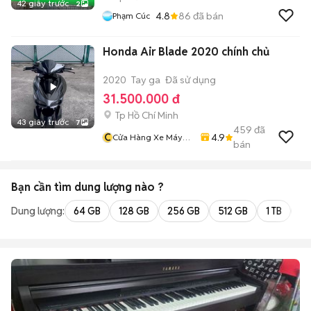
42 giây trước
2
4.8
86
đã bán
Phạm Cúc
Honda Air Blade 2020 chính chủ
2020
Tay ga
Đã sử dụng
31.500.000 đ
Tp Hồ Chí Minh
43 giây trước
7
459
đã
C
4.9
Cửa Hàng Xe Máy
bán
Văn Vũ
Bạn cần tìm
dung lượng
nào ?
Dung lượng:
64 GB
128 GB
256 GB
512 GB
1 TB
2 