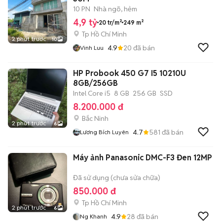
10 PN
Nhà ngõ, hẻm
4,9 tỷ
20 tr/m²
249 m²
Tp Hồ Chí Minh
2 phút trước
10
4.9
20
đã bán
Vinh Luu
HP Probook 450 G7 I5 10210U
8GB/256GB
Intel Core i5
8 GB
256 GB
SSD
8.200.000 đ
Bắc Ninh
2 phút trước
6
4.7
581
đã bán
Lương Bích Luyên
Máy ảnh Panasonic DMC-F3 Đen 12MP
Đã sử dụng (chưa sửa chữa)
850.000 đ
Tp Hồ Chí Minh
2 phút trước
6
4.9
28
đã bán
Ng Khanh