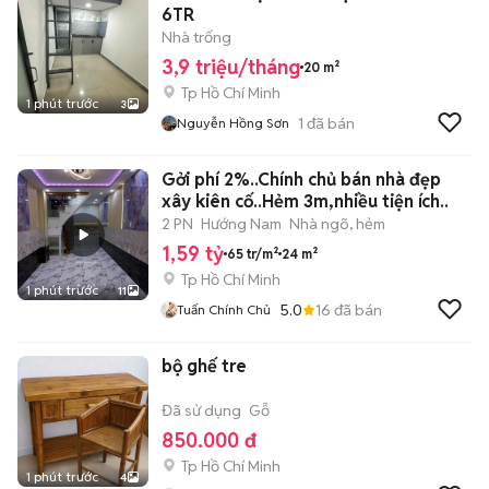
6TR
Nhà trống
3,9 triệu/tháng
20 m²
Tp Hồ Chí Minh
1 phút trước
3
1
đã bán
Nguyễn Hồng Sơn
Gởi phí 2%..Chính chủ bán nhà đẹp
xây kiên cố..Hẻm 3m,nhiều tiện ích..
2 PN
Hướng Nam
Nhà ngõ, hẻm
1,59 tỷ
65 tr/m²
24 m²
Tp Hồ Chí Minh
1 phút trước
11
5.0
16
đã bán
Tuấn Chính Chủ
bộ ghế tre
Đã sử dụng
Gỗ
850.000 đ
Tp Hồ Chí Minh
1 phút trước
4