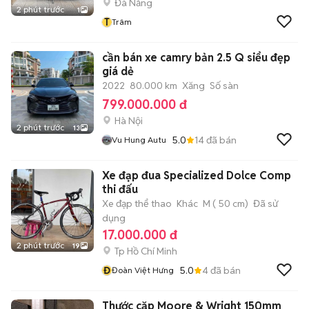
Đà Nẵng
2 phút trước
1
T
Trâm
cần bán xe camry bản 2.5 Q siểu đẹp
giá dẻ
2022
80.000 km
Xăng
Số sàn
799.000.000 đ
Hà Nội
2 phút trước
13
5.0
14
đã bán
Vu Hung Autu
Xe đạp đua Specialized Dolce Comp
thi đấu
Xe đạp thể thao
Khác
M ( 50 cm)
Đã sử
dụng
17.000.000 đ
2 phút trước
19
Tp Hồ Chí Minh
Đ
5.0
4
đã bán
Đoàn Việt Hưng
Thước cặp Moore & Wright 150mm