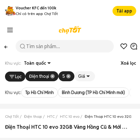
Voucher KFC đến 100k
Tải app
Chỉ có trên app Chợ Tốt
Khu vực:
Toàn quốc
Xoá lọc
Điện thoại
5
Giá
Lọc
Khu vực:
Tp Hồ Chí Minh
Bình Dương (TP Hồ Chí Minh mới)
Bà 
Chợ Tốt
Điện thoại
HTC
HTC 10 evo
Điện Thoại HTC 10 evo 32GB V
Điện Thoại HTC 10 evo 32GB Vàng Hồng Cũ & Mới Giá Siêu Rẻ