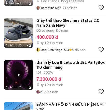
Tiền Giang
(
Đồng Tháp
mới)
1 phút trước
1
21
đã bán
Phạm Minh Kiệt
Giày thể thao Skechers Status 2.0
Nam Xanh Navy
Đã sử dụng
Đồ nam
400.000 đ
Tp Hồ Chí Minh
2 phút trước
6
L
5.0
5
đã bán
Long Đinh Ngọc
thanh lý Loa Bluetooth JBL PartyBox
110 chính hãng
101 - 300W
7.300.000 đ
Tp Hồ Chí Minh
2 phút trước
1
6
đã bán
Vi
BÁN NHÀ THÔ ĐINH ĐỨC THIỆN CMT
30M