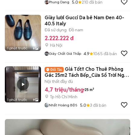
5.0
210
đã bán
Phung Dang
Giày lười Gucci Da bê Nam Đen 40-
40.5 Italy
Đã sử dụng
Đồ nam
2.222.222 đ
Hà Nội
1 phút trước
6
4.9
1065
đã bán
Giày Chất Giá Thấp
Giá Tốt!! Cho Thuê Phòng
Gác 25m2 Tách Bếp_Cửa Sổ Trời Ngay
CMT8 Q3
Nội thất đầy đủ
4,7 triệu/tháng
25 m²
Tp Hồ Chí Minh
1 phút trước
9
5.0
3
đã bán
Nhất Hoàng BĐS