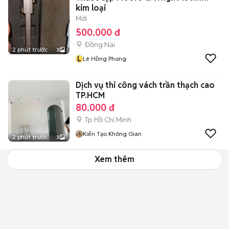
kim loại
Mới
500.000 đ
Đồng Nai
2 phút trước
3
L
Lê Hồng Phong
Dịch vụ thi công vách trần thạch cao
TP.HCM
80.000 đ
Tp Hồ Chí Minh
Kiến Tạo Không Gian
2 phút trước
3
Xem thêm