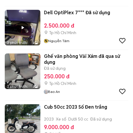
Dell OptiPlex 7*** Đã sử dụng
2.500.000 đ
Tp Hồ Chí Minh
N
Nguyễn Tâm
2 phút trước
2
Ghế văn phòng Vải Xám đã qua sử
dụng
Đã sử dụng
250.000 đ
Tp Hồ Chí Minh
2 phút trước
3
Bao An
Cub 50cc 2023 Số Đen trắng
2023
Xe số
Dưới 50 cc
Đã sử dụng
9.000.000 đ