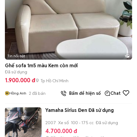
Tin nổi bật
1
Ghế sofa 1m5 màu Kem còn mới
Đã sử dụng
1.900.000 đ
Tp Hồ Chí Minh
H
2
đã bán
Bấm để hiện số
Chat
Hồng Anh
Yamaha Sirius Đen Đã sử dụng
2007
Xe số
100 - 175 cc
Đã sử dụng
4.700.000 đ