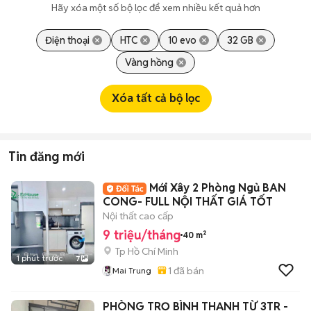
Hãy xóa một số bộ lọc để xem nhiều kết quả hơn
Điện thoại
HTC
10 evo
32 GB
Vàng hồng
Xóa tất cả bộ lọc
Tin đăng mới
Mới Xây 2 Phòng Ngủ BAN
CONG- FULL NỘI THẤT GIÁ TỐT
Nội thất cao cấp
9 triệu/tháng
40 m²
Tp Hồ Chí Minh
1 phút trước
7
1
đã bán
Mai Trung
PHÒNG TRỌ BÌNH THẠNH TỪ 3TR -