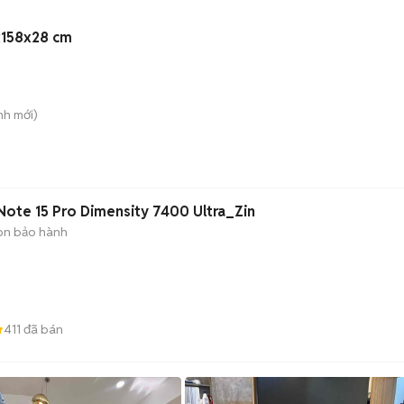
x158x28 cm
nh
mới)
Note 15 Pro Dimensity 7400 Ultra_Zin
òn bảo hành
411
đã bán