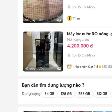
Tp Hồ Chí Minh
T
Than
39 giây trước
4
Máy lọc nước RO nóng 
Mới
Kangaroo
4.200.000 đ
Tp Hồ Chí Minh
4.8
610
đã
Trần Thiện Đạt
42 giây trước
4
Bạn cần tìm
dung lượng
nào ?
Dung lượng:
64 GB
128 GB
256 GB
512 GB