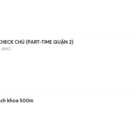
[LÀM NGAY] TELESALE CHECK CHỦ (PART-TIME QUẬN 2)
c AMO
bách khoa 500m