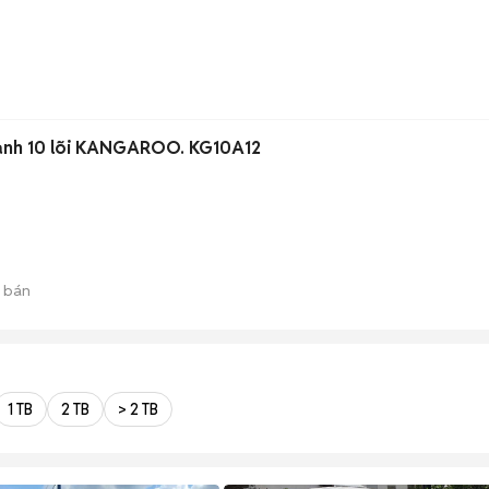
lạnh 10 lõi KANGAROO. KG10A12
 bán
1 TB
2 TB
> 2 TB