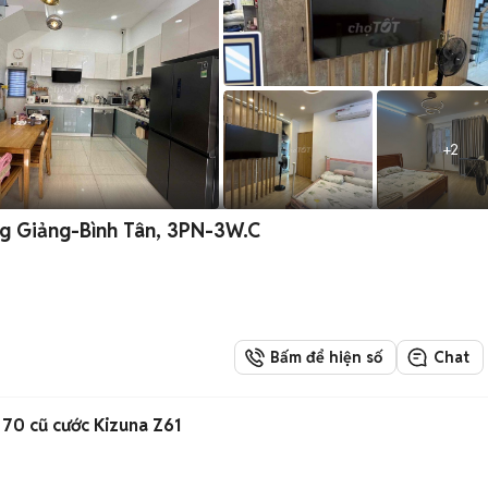
+
2
ng Giảng-Bình Tân, 3PN-3W.C
Bấm để hiện số
Chat
 70 cũ cước Kizuna Z61