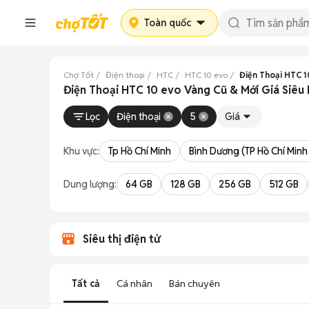
Toàn quốc
Chợ Tốt
Điện thoại
HTC
HTC 10 evo
Điện Thoại HTC 
Điện Thoại HTC 10 evo Vàng Cũ & Mới Giá Siêu
Lọc
Điện thoại
5
Giá
Khu vực:
Tp Hồ Chí Minh
Bình Dương (TP Hồ Chí Minh
Dung lượng:
64 GB
128 GB
256 GB
512 GB
Siêu thị điện tử
Tất cả
Cá nhân
Bán chuyên