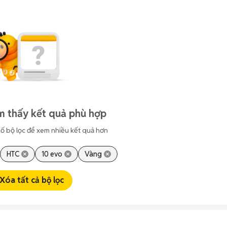
m thấy kết quả phù hợp
ố bộ lọc để xem nhiều kết quả hơn
HTC
10 evo
Vàng
Xóa tất cả bộ lọc