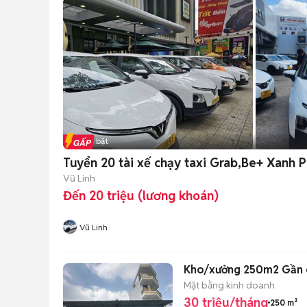
Tin nổi bật
Tuyển 20 tài xế chạy taxi Grab,Be+ Xanh 
Vũ Linh
Đến 20 triệu (lương khoán)
Vũ Linh
Kho/xưởng 250m2 Gần ea
Mặt bằng kinh doanh
30 triệu/tháng
250 m²