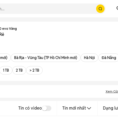
10 evo Vàng
 Rẻ
 mới)
Bà Rịa - Vũng Tàu (TP Hồ Chí Minh mới)
Hà Nội
Đà Nẵng
1 TB
2 TB
> 2 TB
Xem Cử
Tin có video
Tin mới nhất
Dạng lư