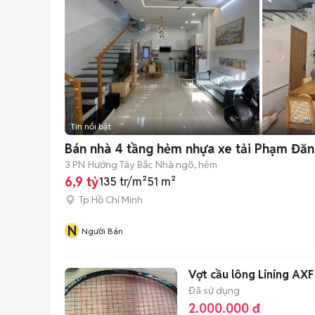
Tin nổi bật
Bán nhà 4 tầng hẻm nhựa xe tải Phạm Đă
3 PN
Hướng Tây Bắc
Nhà ngõ, hẻm
6,9 tỷ
135 tr/m²
51 m²
Tp Hồ Chí Minh
N
Người Bán
Vợt cầu lông Lining AXF
Đã sử dụng
2.000.000 đ