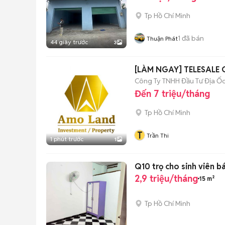
Tp Hồ Chí Minh
1
đã bán
Thuận Phát
44 giây trước
3
Công Ty TNHH Đầu Tư Địa Ố
Đến 7 triệu/tháng
Tp Hồ Chí Minh
T
Trần Thi
1 phút trước
1
Q10 trọ cho sinh viên 
2,9 triệu/tháng
15 m²
Tp Hồ Chí Minh