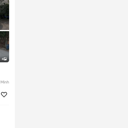
4
 Minh