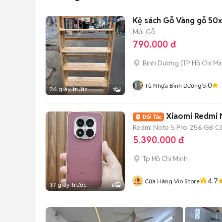
Kệ sách Gỗ Vàng gỗ 50
Mới
Gỗ
790.000 đ
Bình Dương
(
TP Hồ Chí Mi
5.0
Tủ Nhựa Bình Dương
26 giây trước
1
Xiaomi Redmi 
Redmi Note 5 Pro
256 GB
C
5.390.000 đ
Tp Hồ Chí Minh
4.7
Cửa Hàng Vio Store
37 giây trước
6