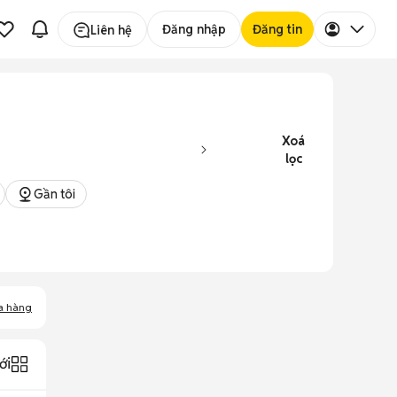
Đăng nhập
Đăng tin
Liên hệ
Xoá
lọc
Gần tôi
a hàng
ới