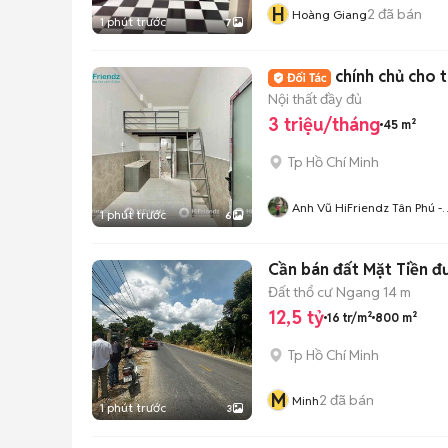
H
2
đã bán
Hoàng Giang
1 phút trước
7
chính chủ cho 
Nội thất đầy đủ
3 triệu/tháng
45 m²
Tp Hồ Chí Minh
Anh Vũ HiFriendz Tân Phú -
1 phút trước
6
Bình Tân
Cần bán đất Mặt Tiền đ
Đất thổ cư
Ngang 14 m
12,5 tỷ
16 tr/m²
800 m²
Tp Hồ Chí Minh
M
2
đã bán
Minh
1 phút trước
3