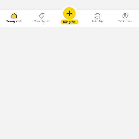
Trang chủ
Quản lý tin
Liên hệ
Tài khoản
Đăng tin
109.000 Bình chọn
Tải ứng dụng Chợ Tốt
Về Chợ Tốt
Quy chế sàn
Chính sách bảo mật
Giải quyết tranh chấp
CÔNG TY TNHH CHỢ TỐT - Người đại diện theo pháp luật:
Nguyễn Trọng Tấn; GPDKKD: 0312120782 do Sở KH & ĐT TP.HCM cấp ngày
11/01/2013;
GPMXH: 185/GP-BTTTT do Bộ Thông tin và Truyền thông
cấp ngày 09/07/2024 - Chịu trách nhiệm