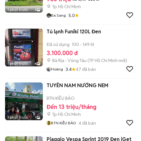
Tp Hồ Chí Minh
1 phút trước
3
5.0
Ba Sang
Tủ lạnh Funiki 120L Đen
Đã sử dụng
100 - 149 lít
3.100.000 đ
Bà Rịa - Vũng Tàu
(
TP Hồ Chí Minh
mới)
1 phút trước
4
3.4
47
đã bán
Hoàng
TUYỂN NAM NƯỚNG NEM
BTN KIỀU BẢO
Đến 13 triệu/tháng
Tp Hồ Chí Minh
1 phút trước
1
B
4
đã bán
BTN KIỀU BẢO
Piaggio Vespa Sprint 2019 Đen iGet