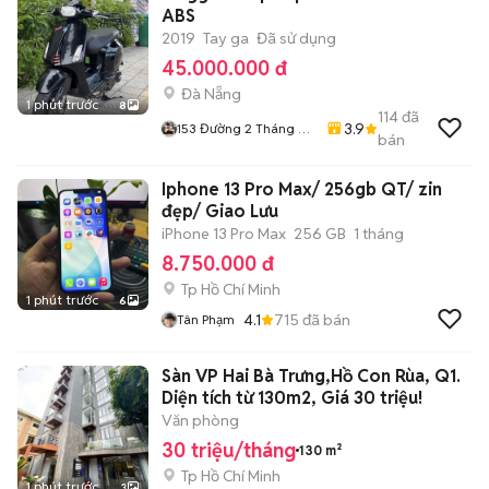
ABS
2019
Tay ga
Đã sử dụng
45.000.000 đ
Đà Nẵng
1 phút trước
8
114
đã
3.9
153 Đường 2 Tháng 9
bán
Hoà Cường Tp Đà
Nẵng
Iphone 13 Pro Max/ 256gb QT/ zin
đẹp/ Giao Lưu
iPhone 13 Pro Max
256 GB
1 tháng
8.750.000 đ
Tp Hồ Chí Minh
1 phút trước
6
4.1
715
đã bán
Tân Phạm
Sàn VP Hai Bà Trưng,Hồ Con Rùa, Q1.
Diện tích từ 130m2, Giá 30 triệu!
Văn phòng
30 triệu/tháng
130 m²
Tp Hồ Chí Minh
1 phút trước
3