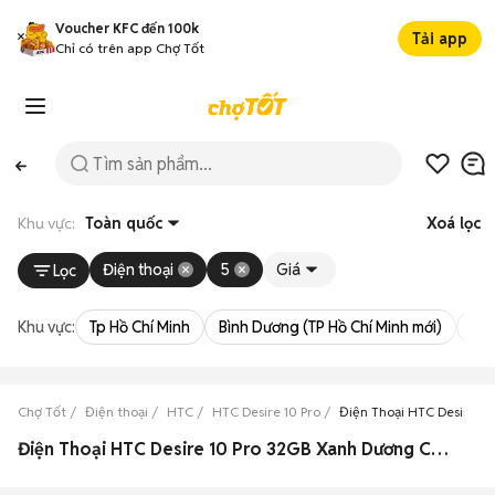
Voucher KFC đến 100k
Tải app
Chỉ có trên app Chợ Tốt
Khu vực:
Toàn quốc
Xoá lọc
Điện thoại
5
Giá
Lọc
Khu vực:
Tp Hồ Chí Minh
Bình Dương (TP Hồ Chí Minh mới)
Bà 
Chợ Tốt
Điện thoại
HTC
HTC Desire 10 Pro
Điện Thoại HTC Desire 1
Điện Thoại HTC Desire 10 Pro 32GB Xanh Dương Cũ & Mới Giá Siêu Rẻ