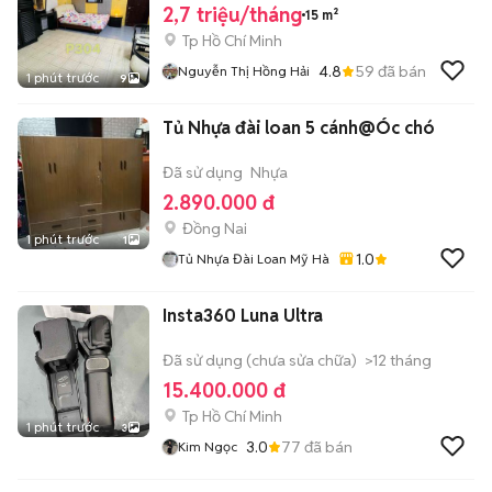
2,7 triệu/tháng
15 m²
Tp Hồ Chí Minh
4.8
59
đã bán
Nguyễn Thị Hồng Hải
1 phút trước
9
Tủ Nhựa đài loan 5 cánh@Óc chó
Đã sử dụng
Nhựa
2.890.000 đ
Đồng Nai
1 phút trước
1
1.0
Tủ Nhựa Đài Loan Mỹ Hà
Insta360 Luna Ultra
Đã sử dụng (chưa sửa chữa)
>12 tháng
15.400.000 đ
Tp Hồ Chí Minh
1 phút trước
3
3.0
77
đã bán
Kim Ngọc