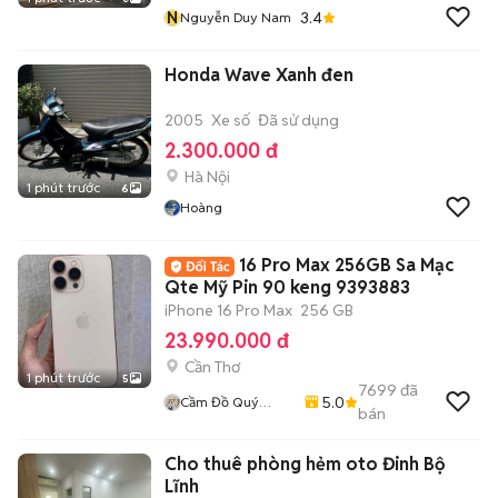
N
3.4
Nguyễn Duy Nam
Honda Wave Xanh đen
2005
Xe số
Đã sử dụng
2.300.000 đ
Hà Nội
1 phút trước
6
Hoàng
16 Pro Max 256GB Sa Mạc
Qte Mỹ Pin 90 keng 9393883
iPhone 16 Pro Max
256 GB
23.990.000 đ
Cần Thơ
1 phút trước
5
7699
đã
5.0
Cầm Đồ Quý
bán
Mobile
Cho thuê phòng hẻm oto Đinh Bộ
Lĩnh