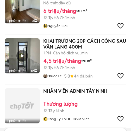
Nội thất đầy đủ
6 triệu/tháng
30 m²
Tp Hồ Chí Minh
1 phút trước
3
N
Nguyễn Siêu
KHAI TRƯƠNG 20P CÁCH CỔNG SAU
VĂN LANG 400M
1 PN
Căn hộ dịch vụ, mini
4,5 triệu/tháng
20 m²
Tp Hồ Chí Minh
1 phút trước
12
5.0
44
đã bán
Phuoc Le
NHÂN VIÊN ADMIN TÂY NINH
Thương lượng
Tây Ninh
C
Công Ty TNHH Orvia Viet
1 phút trước
Nam