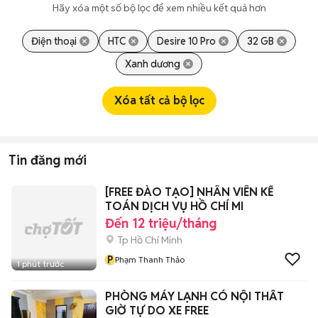
Hãy xóa một số bộ lọc để xem nhiều kết quả hơn
Điện thoại
HTC
Desire 10 Pro
32 GB
Xanh dương
Xóa tất cả bộ lọc
Tin đăng mới
[FREE ĐÀO TẠO] NHÂN VIÊN KẾ
TOÁN DỊCH VỤ HỒ CHÍ MI
Đến 12 triệu/tháng
Tp Hồ Chí Minh
P
Phạm Thanh Thảo
1 phút trước
PHÒNG MÁY LẠNH CÓ NỘI THẤT
GIỜ TỰ DO XE FREE