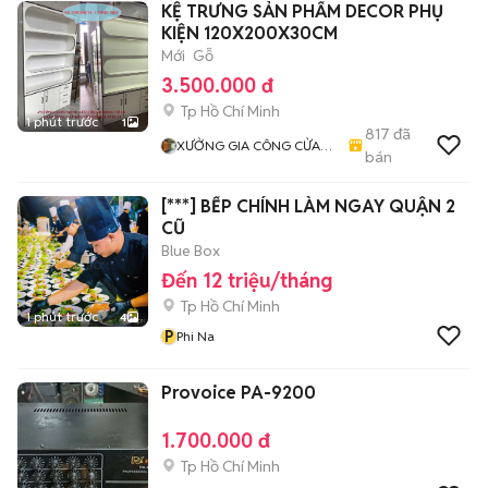
KỆ TRƯNG SẢN PHẨM DECOR PHỤ
KIỆN 120X200X30CM
Mới
Gỗ
3.500.000 đ
Tp Hồ Chí Minh
1 phút trước
1
817
đã
XƯỞNG GIA CÔNG CỬA
bán
HÀNG TRƯNG BÀY & VĂN
PHÒNG
[***] BẾP CHÍNH LÀM NGAY QUẬN 2
CŨ
Blue Box
Đến 12 triệu/tháng
Tp Hồ Chí Minh
1 phút trước
4
P
Phi Na
Provoice PA-9200
1.700.000 đ
Tp Hồ Chí Minh