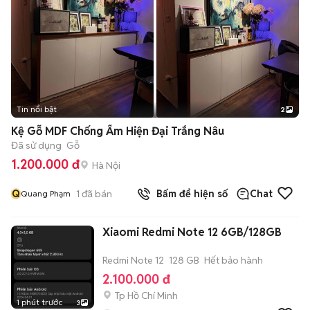
Tin nổi bật
2
Kệ Gỗ MDF Chống Ẩm Hiện Đại Trắng Nâu
Đã sử dụng
Gỗ
1.200.000 đ
Hà Nội
Q
1
đã bán
Bấm để hiện số
Chat
Quang Phạm
Xiaomi Redmi Note 12 6GB/128GB
Redmi Note 12
128 GB
Hết bảo hành
2.100.000 đ
Tp Hồ Chí Minh
1 phút trước
3