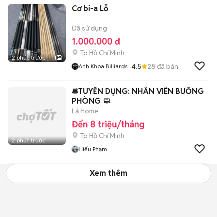
Cơ bi-a Lỗ
Đã sử dụng
1.000.000 đ
Tp Hồ Chí Minh
2 phút trước
1
4.5
28
đã bán
Anh Khoa Billiards
🛎️TUYỂN DỤNG: NHÂN VIÊN BUỒNG
PHÒNG 🧼
Lá Home
Đến 8 triệu/tháng
Tp Hồ Chí Minh
2 phút trước
Hiếu Phạm
Xem thêm