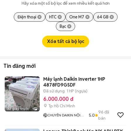
Hãy xóa một số bộ lọc để xem nhiều kết quả hơn
Điện thoại
HTC
One M7
64 GB
Bạc
Xóa tất cả bộ lọc
Tin đăng mới
Máy lạnh Daikin Inverter 1HP
4878FD9GSDF
Đã sử dụng
1 HP (ngựa)
6.000.000 đ
Tp Hồ Chí Minh
32 giây trước
1
96
đã
5.0
CHUYÊN DAIKIN NỘI
bán
ĐỊA