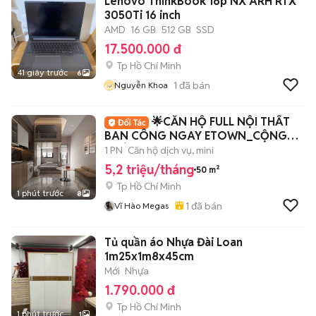
Lenovo ThinkBook 16p NX ARH RTX
3050Ti 16 inch
AMD
16 GB
512 GB
SSD
17.500.000 đ
Tp Hồ Chí Minh
41 giây trước
6
1
đã bán
Nguyễn Khoa
🌟CĂN HỘ FULL NỘI THẤT
BAN CÔNG NGAY ETOWN_CỘNG
HOÀ
1 PN
Căn hộ dịch vụ, mini
5,2 triệu/tháng
50 m²
Tp Hồ Chí Minh
1 phút trước
8
1
đã bán
Vĩ Hào Megas
Tủ quần áo Nhựa Đài Loan
1m25x1m8x45cm
Mới
Nhựa
1.790.000 đ
Tp Hồ Chí Minh
1 phút trước
1