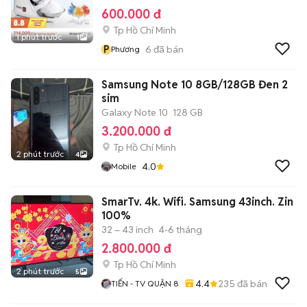
600.000 đ
Tp Hồ Chí Minh
1 phút trước
1
P
6
đã bán
Phương
Samsung Note 10 8GB/128GB Đen 2
sim
Galaxy Note 10
128 GB
3.200.000 đ
Tp Hồ Chí Minh
2 phút trước
4
4.0
Mobile
SmarTv. 4k. Wifi. Samsung 43inch. Zin
100%
32 – 43 inch
4-6 tháng
2.800.000 đ
Tp Hồ Chí Minh
2 phút trước
5
4.4
235
đã bán
TIẾN - TV QUẬN 8