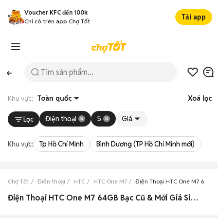
Voucher KFC đến 100k
Tải app
Chỉ có trên app Chợ Tốt
Khu vực:
Toàn quốc
Xoá lọc
Điện thoại
5
Giá
Lọc
Khu vực:
Tp Hồ Chí Minh
Bình Dương (TP Hồ Chí Minh mới)
Bà 
Chợ Tốt
Điện thoại
HTC
HTC One M7
Điện Thoại HTC One M7 64GB
Điện Thoại HTC One M7 64GB Bạc Cũ & Mới Giá Siêu Rẻ