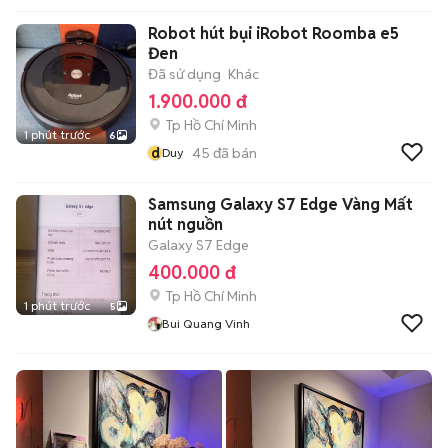
Robot hút bụi iRobot Roomba e5
Đen
Đã sử dụng
Khác
1.900.000 đ
Tp Hồ Chí Minh
1 phút trước
6
d
45
đã bán
Duy
Samsung Galaxy S7 Edge Vàng Mất
nút nguồn
Galaxy S7 Edge
400.000 đ
Tp Hồ Chí Minh
1 phút trước
5
Bui Quang Vinh