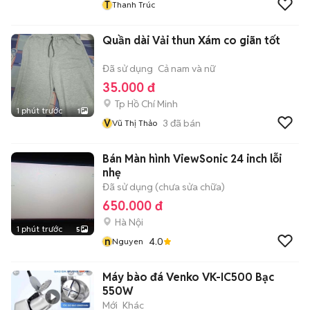
T
Thanh Trúc
Quần dài Vải thun Xám co giãn tốt
Đã sử dụng
Cả nam và nữ
35.000 đ
Tp Hồ Chí Minh
1 phút trước
1
V
3
đã bán
Vũ Thị Thảo
Bán Màn hình ViewSonic 24 inch lỗi
nhẹ
Đã sử dụng (chưa sửa chữa)
650.000 đ
Hà Nội
1 phút trước
5
n
4.0
Nguyen
Máy bào đá Venko VK-IC500 Bạc
550W
Mới
Khác