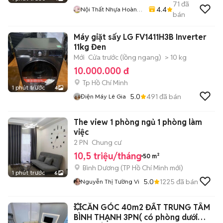
71
đã
4.4
Nội Thất Nhựa Hoàng
bán
Quân
Máy giặt sấy LG FV1411H3B Inverter
11kg Đen
Mới
Cửa trước (lồng ngang)
> 10 kg
10.000.000 đ
Tp Hồ Chí Minh
1 phút trước
4
5.0
491
đã bán
Điện Máy Lê Gia
The view 1 phòng ngủ 1 phòng làm
việc
2 PN
Chung cư
10,5 triệu/tháng
50 m²
Bình Dương
(
TP Hồ Chí Minh
mới)
1 phút trước
6
5.0
1225
đã bán
Nguyễn Thị Tường Vi
💥CĂN GÓC 40m2 ĐẤT TRUNG TÂM
BÌNH THẠNH 3PN( có phòng dưới