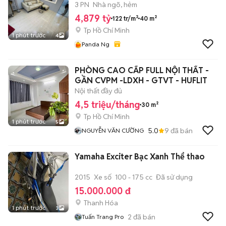
trệt) NỞ HẬU
3 PN
Nhà ngõ, hẻm
4,879 tỷ
122 tr/m²
40 m²
Tp Hồ Chí Minh
1 phút trước
4
Panda Ng
PHÒNG CAO CẤP FULL NỘI THẤT -
GẦN CVPM -LDXH - GTVT - HUFLIT
Nội thất đầy đủ
4,5 triệu/tháng
30 m²
Tp Hồ Chí Minh
1 phút trước
5
5.0
9
đã bán
NGUYỄN VĂN CƯỜNG
Yamaha Exciter Bạc Xanh Thể thao
2015
Xe số
100 - 175 cc
Đã sử dụng
15.000.000 đ
Thanh Hóa
1 phút trước
3
2
đã bán
Tuấn Trang Pro