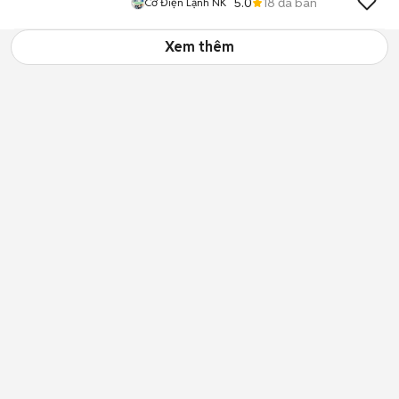
5.0
18
đã bán
Cơ Điện Lạnh NK
Xem thêm