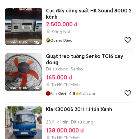
Cục đẩy công suất HK Sound 8000 2
kênh
2.500.000 đ
Đồng Nai
Q
Quang Dũng
1 phút trước
2
Quạt treo tường Senko TC16 day
dong
Đã sử dụng
Senko
165.000 đ
Tp Hồ Chí Minh
1 phút trước
3
4.8
6
đã bán
Kim Khuê
Kia K3000S 2011 1.1 tấn Xanh
2011
< 1 tấn
Đã sử dụng
138.000.000 đ
Tp Hồ Chí Minh