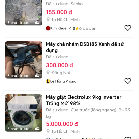
Đã sử dụng
Senko
155.000 đ
Tp Hồ Chí Minh
3 phút trước
1
4.8
6
đã bán
Kim Khuê
Máy chà nhám DSB185 Xanh đã sử
dụng
Đã sử dụng
300.000 đ
Đồng Nai
3 phút trước
1
L
Lê Hồng Phong
Máy giặt Electrolux 9kg Inverter
Trắng Mới 98%
Đã sử dụng
Cửa trước (lồng ngang)
9 - 9.9
kg
5.000.000 đ
3 phút trước
1
Tp Hồ Chí Minh