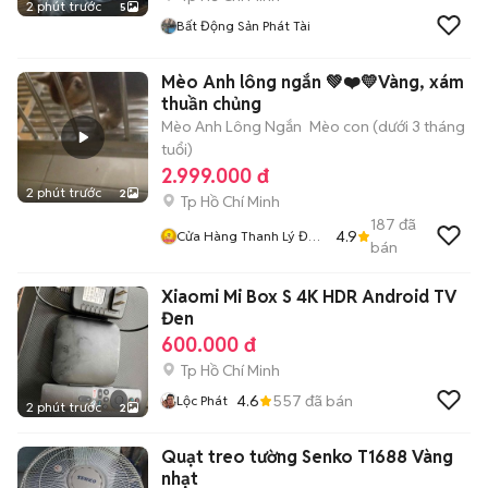
2 phút trước
5
Bất Động Sản Phát Tài
Mèo Anh lông ngắn 💚❤️💛Vàng, xám
thuần chủng
Mèo Anh Lông Ngắn
Mèo con (dưới 3 tháng
tuổi)
2.999.000 đ
2 phút trước
2
Tp Hồ Chí Minh
187
đã
4.9
Cửa Hàng Thanh Lý Đồ
bán
Cũ Mới
Xiaomi Mi Box S 4K HDR Android TV
Đen
600.000 đ
Tp Hồ Chí Minh
4.6
557
đã bán
Lộc Phát
2 phút trước
2
Quạt treo tường Senko T1688 Vàng
nhạt