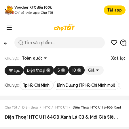
Voucher KFC đến 100k
Tải app
Chỉ có trên app Chợ Tốt
Khu vực:
Toàn quốc
Xoá lọc
Điện thoại
5
10
Giá
Lọc
Khu vực:
Tp Hồ Chí Minh
Bình Dương (TP Hồ Chí Minh mới)
Bà 
Chợ Tốt
Điện thoại
HTC
HTC U11
Điện Thoại HTC U11 64GB Xanh Lá
Điện Thoại HTC U11 64GB Xanh Lá Cũ & Mới Giá Siêu Rẻ