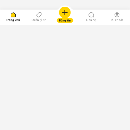
Trang chủ
Quản lý tin
Liên hệ
Tài khoản
Đăng tin
109.000 Bình chọn
Tải ứng dụng Chợ Tốt
Về Chợ Tốt
Quy chế sàn
Chính sách bảo mật
Giải quyết tranh chấp
CÔNG TY TNHH CHỢ TỐT - Người đại diện theo pháp luật:
Nguyễn Trọng Tấn; GPDKKD: 0312120782 do Sở KH & ĐT TP.HCM cấp ngày
11/01/2013;
GPMXH: 185/GP-BTTTT do Bộ Thông tin và Truyền thông
cấp ngày 09/07/2024 - Chịu trách nhiệm