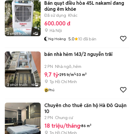
Bán quạt điều hòa 45L nakami đang
dùng êm khỏe
Đã sử dụng
Khác
600.000 đ
Hà Nội
2 phút trước
4
5.0
10
đã bán
Ng Hoàng
bán nhà hẻm 143/2 nguyễn trãi
2 PN
Nhà ngõ, hẻm
9,7 tỷ
295 tr/m²
33 m²
Tp Hồ Chí Minh
2 phút trước
10
p
Phú
Chuyên cho thuê căn hộ Hà Đô Quận
10
2 PN
Chung cư
18 triệu/tháng
86 m²
Tp Hồ Chí Minh