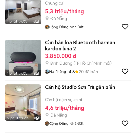
Chung cư
5,3 triệu/tháng
Đà Nẵng
1 phút trước
5
Cộng Đồng Nhà Đất
Cần bán loa Bluetooth harman
kardon luna 2
3.850.000 đ
Bình Dương
(
TP Hồ Chí Minh
mới)
4.8
20
đã bán
Hải Phòng
1 phút trước
3
Căn hộ Studio Sơn Trà gần biển
Căn hộ dịch vụ, mini
4,6 triệu/tháng
Đà Nẵng
2 phút trước
5
Cộng Đồng Nhà Đất