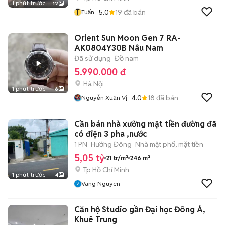
1 phút trước
12
T
5.0
19
đã bán
Tuấn
Orient Sun Moon Gen 7 RA-
AK0804Y30B Nâu Nam
Đã sử dụng
Đồ nam
5.990.000 đ
Hà Nội
1 phút trước
6
4.0
18
đã bán
Nguyễn Xuân Vị
Cần bán nhà xưởng mặt tiền đường đã
có điện 3 pha ,nước
1 PN
Hướng Đông
Nhà mặt phố, mặt tiền
5,05 tỷ
21 tr/m²
246 m²
Tp Hồ Chí Minh
1 phút trước
4
Vang Nguyen
Căn hộ Studio gần Đại học Đông Á,
Khuê Trung