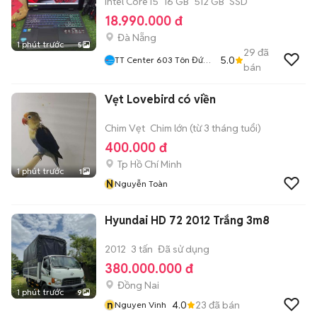
Intel Core i5
16 GB
512 GB
SSD
18.990.000 đ
Đà Nẵng
1 phút trước
5
29
đã
5.0
TT Center 603 Tôn Đức
bán
Thắng Hòa Khánh
Vẹt Lovebird có viền
Chim Vẹt
Chim lớn (từ 3 tháng tuổi)
400.000 đ
Tp Hồ Chí Minh
1 phút trước
1
N
Nguyễn Toàn
Hyundai HD 72 2012 Trắng 3m8
2012
3 tấn
Đã sử dụng
380.000.000 đ
Đồng Nai
1 phút trước
9
n
4.0
23
đã bán
Nguyen Vinh