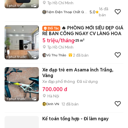
Tp Hồ Chí Minh
1 phút trước
6
16
đã
5.0
Tiệm Điện Thoại Chất QH
bán
Store
🔥 PHÒNG MỚI SIÊU ĐẸP GIÁ
RẺ BAN CÔNG NGAY CV LÀNG HOA
5 triệu/tháng
25 m²
Tp Hồ Chí Minh
2
đã bán
Vũ Thu Thảo
1 phút trước
7
Xe đạp trẻ em Asama inch Trắng,
Vàng
Xe đạp phổ thông
Đã sử dụng
700.000 đ
Hà Nội
1 phút trước
1
D
12
đã bán
Dinh VN
Kế toán tổng hợp - Đi làm ngay