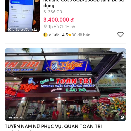
dụng
5
256 GB
3.400.000 đ
Tp Hồ Chí Minh
40 giây trước
6
L
4.5
30
đã bán
Lê Tuấn
Tin nổi bật
1
TUYỂN NAM NỮ PHỤC VỤ, QUÁN TOÀN TRÍ