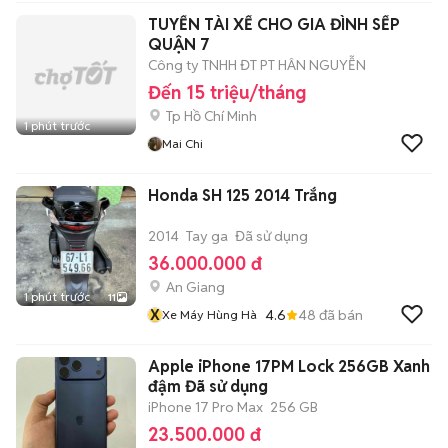
TUYỂN TÀI XẾ CHO GIA ĐÌNH SẾP
QUẬN 7
Công ty TNHH ĐT PT HÂN NGUYỄN
Đến 15 triệu/tháng
Tp Hồ Chí Minh
1 phút trước
Mai Chi
Honda SH 125 2014 Trắng
2014
Tay ga
Đã sử dụng
36.000.000 đ
An Giang
1 phút trước
11
X
4.6
48
đã bán
Xe Máy Hùng Hà
Apple iPhone 17PM Lock 256GB Xanh
đậm Đã sử dụng
iPhone 17 Pro Max
256 GB
23.500.000 đ