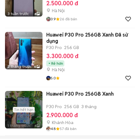
2.500.000 đ
Hà Nội
3 tuần trước
4
3.9
26
đã bán
Huawei P30 Pro 256GB Xanh Đã sử
dụng
P30 Pro
256 GB
3.300.000 đ
Rẻ hơn
2 tháng trước
6
Hà Nội
5.0
Huawei P30 Pro 256GB Xanh
P30 Pro
256 GB
3 tháng
Tin hết hạn
2.900.000 đ
Khánh Hòa
1 tháng trước
4
4.8
57
đã bán