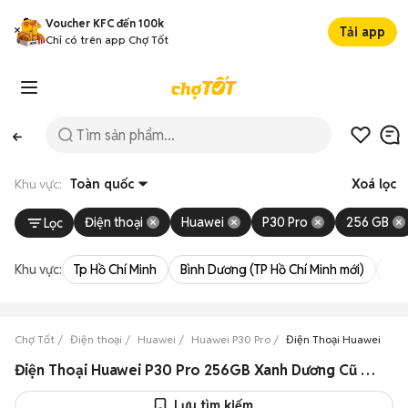
Voucher KFC đến 100k
Tải app
Chỉ có trên app Chợ Tốt
Khu vực:
Toàn quốc
Xoá lọc
Điện thoại
Huawei
P30 Pro
256 GB
Lọc
Khu vực:
Tp Hồ Chí Minh
Bình Dương (TP Hồ Chí Minh mới)
Bà 
Chợ Tốt
Điện thoại
Huawei
Huawei P30 Pro
Điện Thoại Huawei P30
Điện Thoại Huawei P30 Pro 256GB Xanh Dương Cũ & Mới Giá Siêu Rẻ
Lưu tìm kiếm