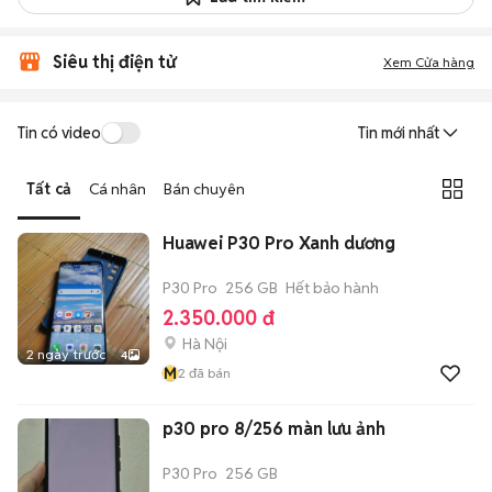
Siêu thị điện tử
Xem Cửa hàng
Tin có video
Tin mới nhất
Tất cả
Cá nhân
Bán chuyên
Huawei P30 Pro Xanh dương
P30 Pro
256 GB
Hết bảo hành
2.350.000 đ
Hà Nội
2 ngày trước
4
M
2
đã bán
p30 pro 8/256 màn lưu ảnh
P30 Pro
256 GB