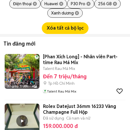
Điện thoại
Huawei
P30 Pro
256 GB
Xanh dương
Xóa tất cả bộ lọc
Tin đăng mới
[Phan Xích Long] - Nhân viên Part-
time Rau Má Mix
Talent Rau Má Mix
Đến 7 triệu/tháng
Tp Hồ Chí Minh
37 giây trước
4
Talent Rau Má Mix
Rolex Datejust 36mm 16233 Vàng
Champagne Full Hộp
Đã sử dụng
Cả nam và nữ
159.000.000 đ