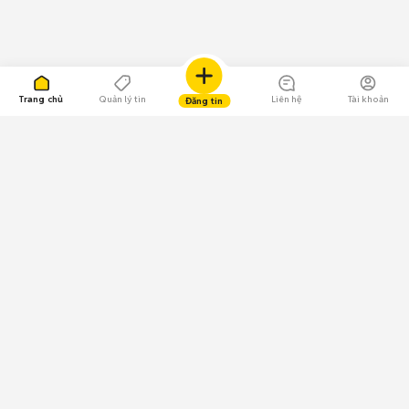
Trang chủ
Quản lý tin
Liên hệ
Tài khoản
Đăng tin
109.000 Bình chọn
Tải ứng dụng Chợ Tốt
Về Chợ Tốt
Quy chế sàn
Chính sách bảo mật
Giải quyết tranh chấp
CÔNG TY TNHH CHỢ TỐT - Người đại diện theo pháp luật:
Nguyễn Trọng Tấn; GPDKKD: 0312120782 do Sở KH & ĐT TP.HCM cấp ngày
11/01/2013;