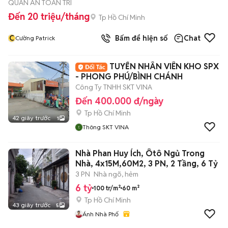
QUÁN ĂN TOÀN TRÍ
Đến 20 triệu/tháng
Tp Hồ Chí Minh
C
Bấm để hiện số
Chat
Cường Patrick
TUYỂN NHÂN VIÊN KHO SPX
- PHONG PHÚ/BÌNH CHÁNH
Công Ty TNHH SKT VINA
Đến 400.000 đ/ngày
Tp Hồ Chí Minh
42 giây trước
1
Thông SKT VINA
Nhà Phan Huy Ích, Ôtô Ngủ Trong
Nhà, 4x15M,60M2, 3 PN, 2 Tầng, 6 Tỷ
3 PN
Nhà ngõ, hẻm
6 tỷ
100 tr/m²
60 m²
Tp Hồ Chí Minh
43 giây trước
5
Ánh Nhà Phố