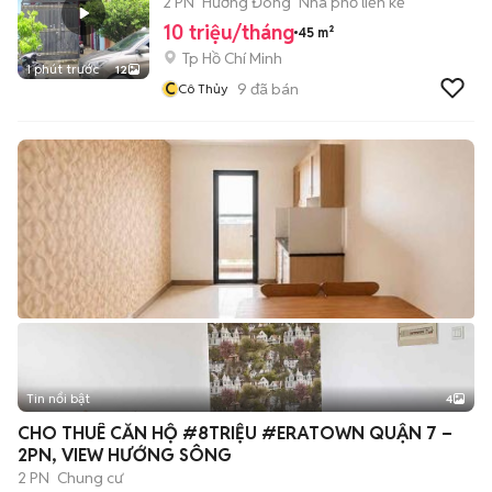
THẤT,VÀO Ở NGAY
2 PN
Hướng Đông
Nhà phố liền kề
10 triệu/tháng
45 m²
Tp Hồ Chí Minh
1 phút trước
12
C
9
đã bán
Cô Thủy
Tin nổi bật
4
CHO THUÊ CĂN HỘ #8TRIỆU #ERATOWN QUẬN 7 –
2PN, VIEW HƯỚNG SÔNG
2 PN
Chung cư