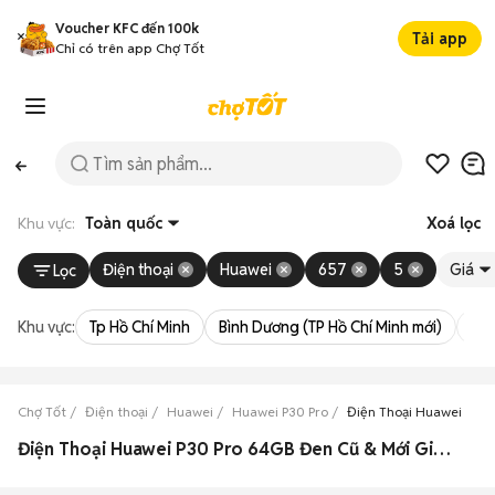
Voucher KFC đến 100k
Tải app
Chỉ có trên app Chợ Tốt
Khu vực:
Toàn quốc
Xoá lọc
Điện thoại
Huawei
657
5
Giá
Lọc
Khu vực:
Tp Hồ Chí Minh
Bình Dương (TP Hồ Chí Minh mới)
Bà 
Chợ Tốt
Điện thoại
Huawei
Huawei P30 Pro
Điện Thoại Huawei P30
Điện Thoại Huawei P30 Pro 64GB Đen Cũ & Mới Giá Siêu Rẻ