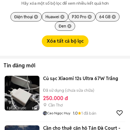
Hãy xóa một số bộ lọc để xem nhiều kết quả hơn
Điện thoại
Huawei
P30 Pro
64 GB
Đen
Xóa tất cả bộ lọc
Tin đăng mới
Củ sạc Xiaomi 12s Ultra 67W Trắng
Đã sử dụng (chưa sửa chữa)
250.000 đ
Cần Thơ
1 phút trước
2
1.0
1
đã bán
Cao Ngọc Huy
Cần cho thuê căn hộ Tản Đà Court -