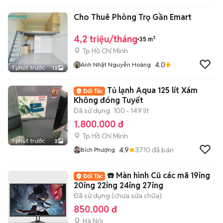
Cho Thuê Phòng Trọ Gần Emart
4,2 triệu/tháng
35 m²
Tp Hồ Chí Minh
4.0
Anh Nhật Nguyễn Hoàng
1 phút trước
12
Tủ lạnh Aqua 125 lít Xám
Không đóng Tuyết
Đã sử dụng
100 - 149 lít
1.800.000 đ
Tp Hồ Chí Minh
1 phút trước
2
4.9
3710
đã bán
Bích Phượng
☎️ Màn hình Cũ các mã 19ing
20ing 22ing 24ing 27ing
Đã sử dụng (chưa sửa chữa)
850.000 đ
Hà Nội