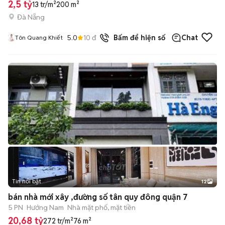
2,5 tỷ
13 tr/m²
200 m²
Đà Nẵng
5.0
10
đã bán
Bấm để hiện số
Chat
Tôn Quang Khiết
Tin nổi bật
12
+
2
bán nhà mới xây ,đường số tân quy đông quận 7
5 PN
Hướng Nam
Nhà mặt phố, mặt tiền
20,68 tỷ
272 tr/m²
76 m²