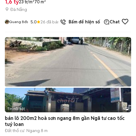
1,6 tỷ
23 tr/m²
70 m²
Đà Nẵng
5.0
26
đã bán
Bấm để hiện số
Chat
Quang Bđs
Tin nổi bật
5
bán lô 200m2 hoà sơn ngang 8m gần Ngã tư cao tốc
tuý loan
Đất thổ cư
Ngang 8 m