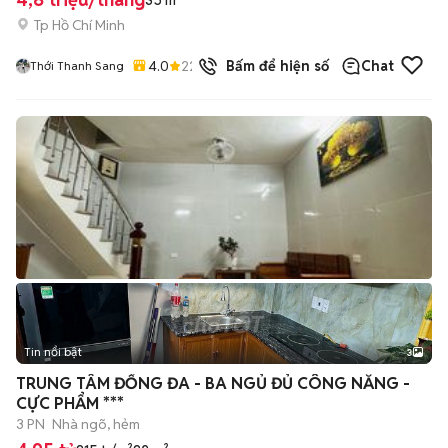
35 m²
Tp Hồ Chí Minh
4.0
22
đã bán
Bấm để hiện số
Chat
Thới Thanh Sang
Tin nổi bật
3
TRUNG TÂM ĐỐNG ĐA - BA NGỦ ĐỦ CÔNG NĂNG -
CỰC PHẨM ***
3 PN
Nhà ngõ, hẻm