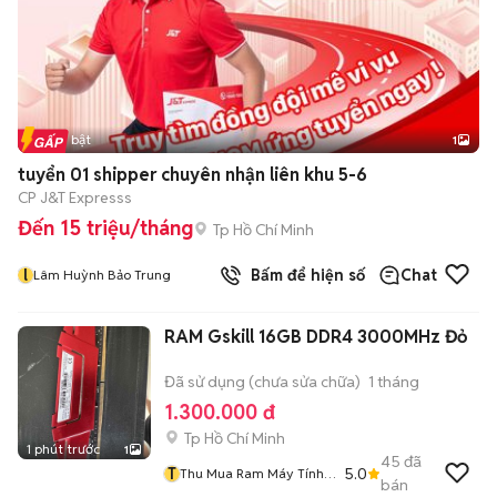
Tin nổi bật
1
tuyển 01 shipper chuyên nhận liên khu 5-6
CP J&T Expresss
Đến 15 triệu/tháng
Tp Hồ Chí Minh
l
Bấm để hiện số
Chat
Lâm Huỳnh Bảo Trung
RAM Gskill 16GB DDR4 3000MHz Đỏ
Đã sử dụng (chưa sửa chữa)
1 tháng
1.300.000 đ
Tp Hồ Chí Minh
1 phút trước
1
45
đã
T
5.0
Thu Mua Ram Máy Tính
bán
Các Loại