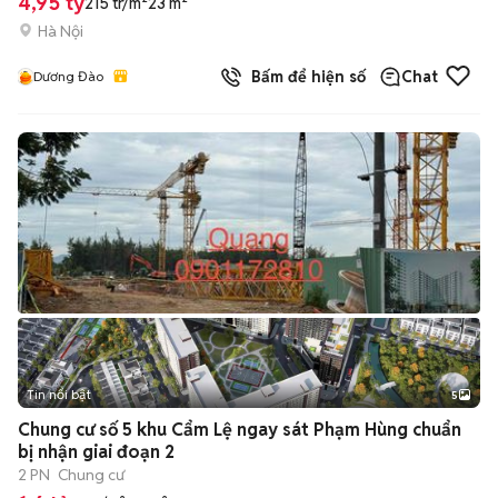
4,95 tỷ
215 tr/m²
23 m²
Hà Nội
Bấm để hiện số
Chat
Dương Đào
Tin nổi bật
5
Chung cư số 5 khu Cẩm Lệ ngay sát Phạm Hùng chuẩn
bị nhận giai đoạn 2
2 PN
Chung cư