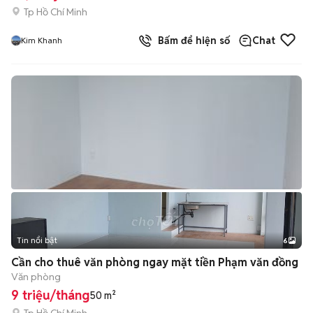
Tp Hồ Chí Minh
Bấm để hiện số
Chat
Kim Khanh
Tin nổi bật
6
+
2
Cần cho thuê văn phòng ngay mặt tiền Phạm văn đồng
Văn phòng
9 triệu/tháng
50 m²
Tp Hồ Chí Minh