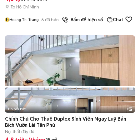
Tp Hồ Chí Minh
h
6
đã bán
Bấm để hiện số
Chat
Hoang Thi Trang
Tin nổi bật
9
+
2
Chính Chủ Cho Thuê Duplex Sinh Viên Ngay Luỹ Bán
Bích Vườn Lài Tân Phú
Nội thất đầy đủ
4,8 triệu/tháng