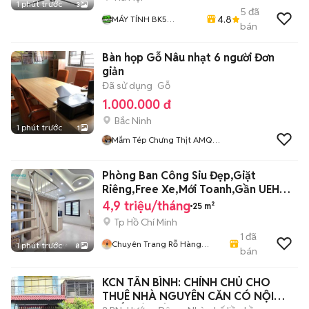
1 phút trước
3
5
đã
4.8
MÁY TÍNH BK5
bán
COMPUTER
Bàn họp Gỗ Nâu nhạt 6 người Đơn
giản
Đã sử dụng
Gỗ
1.000.000 đ
Bắc Ninh
1 phút trước
1
Mắm Tép Chưng Thịt AMQ
Vina
Phòng Ban Công Siu Đẹp,Giặt
Riêng,Free Xe,Mới Toanh,Gần UEH
N,Văn Hiên
4,9 triệu/tháng
25 m²
Tp Hồ Chí Minh
1
đã
Chuyên Trang Rỗ Hàng
1 phút trước
8
bán
HIFRIENDZ
KCN TÂN BÌNH: CHÍNH CHỦ CHO
THUÊ NHÀ NGUYÊN CĂN CÓ NỘI