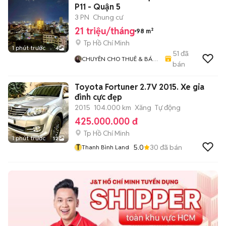
P11 - Quận 5
3 PN
Chung cư
21 triệu/tháng
98 m²
Tp Hồ Chí Minh
1 phút trước
4
51
đã
CHUYÊN CHO THUÊ & BÁN
bán
CĂN HỘ CAO CẤP CÁC
QUẬN TRONG TP HCM
Toyota Fortuner 2.7V 2015. Xe gia
đình cực đẹp
2015
104.000 km
Xăng
Tự động
425.000.000 đ
Tp Hồ Chí Minh
1 phút trước
12
T
5.0
30
đã bán
Thanh Bình Land