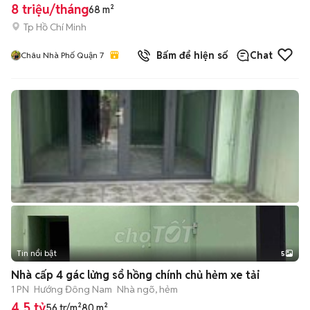
8 triệu/tháng
68 m²
Tp Hồ Chí Minh
Bấm để hiện số
Chat
Châu Nhà Phố Quận 7
Tin nổi bật
5
Nhà cấp 4 gác lửng sổ hồng chính chủ hẻm xe tải
1 PN
Hướng Đông Nam
Nhà ngõ, hẻm
4,5 tỷ
56 tr/m²
80 m²