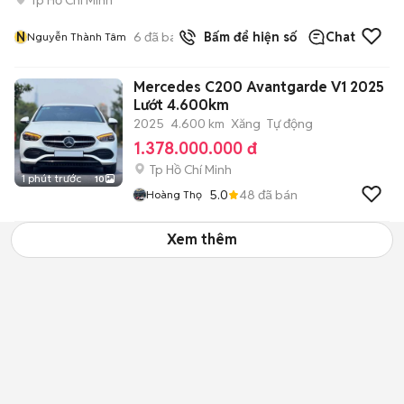
N
6
đã bán
Bấm để hiện số
Chat
Nguyễn Thành Tâm
Mercedes C200 Avantgarde V1 2025
Lướt 4.600km
2025
4.600 km
Xăng
Tự động
1.378.000.000 đ
Tp Hồ Chí Minh
1 phút trước
10
5.0
48
đã bán
Hoàng Thọ
Xem thêm