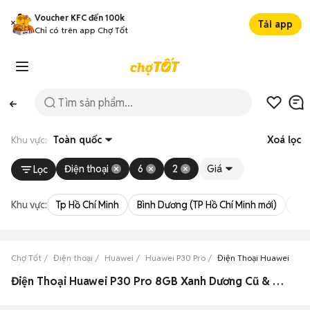
Voucher KFC đến 100k
Tải app
Chỉ có trên app Chợ Tốt
Khu vực:
Toàn quốc
Xoá lọc
Điện thoại
6
2
Giá
Lọc
Khu vực:
Tp Hồ Chí Minh
Bình Dương (TP Hồ Chí Minh mới)
Bà 
Chợ Tốt
Điện thoại
Huawei
Huawei P30 Pro
Điện Thoại Huawei P30
Điện Thoại Huawei P30 Pro 8GB Xanh Dương Cũ & Mới Giá Siêu Rẻ