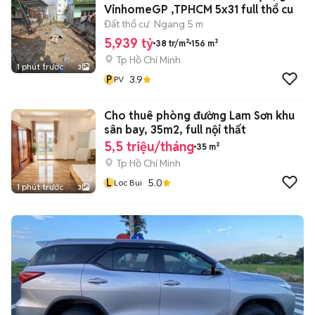
VinhomeGP ,TPHCM 5x31 full thổ cu
Đất thổ cư
Ngang 5 m
5,939 tỷ
38 tr/m²
156 m²
Tp Hồ Chí Minh
1 phút trước
3
P
3.9
PV
Cho thuê phòng đường Lam Sơn khu
sân bay, 35m2, full nội thất
5,5 triệu/tháng
35 m²
Tp Hồ Chí Minh
L
5.0
Loc Bui
1 phút trước
3