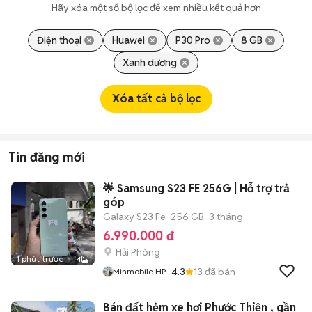
Hãy xóa một số bộ lọc để xem nhiều kết quả hơn
Điện thoại
Huawei
P30 Pro
8 GB
Xanh dương
Xóa tất cả bộ lọc
Tin đăng mới
🌟 Samsung S23 FE 256G | Hỗ trợ trả
góp
Galaxy S23 Fe
256 GB
3 tháng
6.990.000 đ
Hải Phòng
1 phút trước
4
4.3
13
đã bán
Minmobile HP
Bán đất hẻm xe hơi Phước Thiện , gần