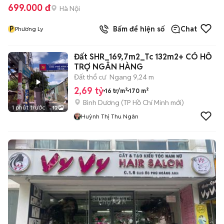
699.000 đ
Hà Nội
P
Bấm để hiện số
Chat
Phương Ly
Đất SHR_169,7m2_Tc 132m2+ CÓ HỖ
TRỢ NGÂN HÀNG
Đất thổ cư
Ngang 9,24 m
2,69 tỷ
16 tr/m²
170 m²
Bình Dương
(
TP Hồ Chí Minh
mới)
1 phút trước
12
Huỳnh Thị Thu Ngân