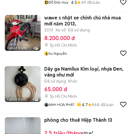
Đ
4.5
49
đã bán
Đỗ Đức Huy
wawe s nhật xe chính chủ nhà mua
mới năm 2013,
2013
Xe số
Đã sử dụng
8.200.000 đ
Tp Hồ Chí Minh
1 phút trước
3
s
Su Nguyễn
Dây ga Namilux Kim loại, nhựa Đen,
vàng như mới
Đã sử dụng
Khác
65.000 đ
Tp Hồ Chí Minh
1 phút trước
5
4.7
868
đã bán
ANH HOÀ PHÁT
phòng cho thuê Hiệp Thành 13
2,5 triệu/tháng
20 m²