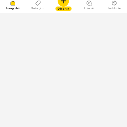
Trang chủ
Quản lý tin
Liên hệ
Tài khoản
Đăng tin
109.000 Bình chọn
Tải ứng dụng Chợ Tốt
Về Chợ Tốt
Quy chế sàn
Chính sách bảo mật
Giải quyết tranh chấp
CÔNG TY TNHH CHỢ TỐT - Người đại diện theo pháp luật:
Nguyễn Trọng Tấn; GPDKKD: 0312120782 do Sở KH & ĐT TP.HCM cấp ngày
11/01/2013;
GPMXH: 185/GP-BTTTT do Bộ Thông tin và Truyền thông
cấp ngày 09/07/2024 - Chịu trách nhiệm
nội dung: Trần Hoàng Ly.
Chính sách sử dụng
Địa chỉ: Tầng 18, Toà nhà UOA, Số 6 đường Tân Trào, Phường Tân Mỹ,