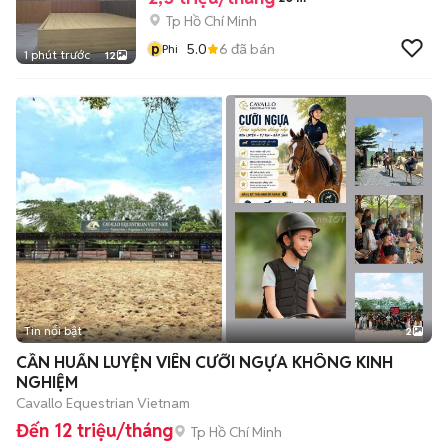
Tp Hồ Chí Minh
p
5.0
6
đã bán
Phi
1 phút trước
12
Tin nổi bật
2
CẦN HUẤN LUYỆN VIÊN CƯỠI NGỰA KHÔNG KINH
NGHIỆM
Cavallo Equestrian Vietnam
Đến 12 triệu/tháng
Tp Hồ Chí Minh