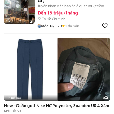
ca )
Tuyển nhân viên bao ăn ở quán mì vịt tiềm
Đến 15 triệu/tháng
Tp Hồ Chí Minh
1 phút trước
1
5.0
9
đã bán
Khắc Huy
Tin nổi bật
2
New -Quần golf Nike Nữ Polyester, Spandex US 4 Xám
Mới
Đồ nữ