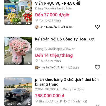
VIÊN PHỤC VỤ - PHA CHẾ
Đặng Nguyễn Tuyết Trâm
Đến 27.000 đ/giờ
Tp Hồ Chí Minh
1 phút trước
2
Đặng Nguyễn Tuyết Trâm
Kế Toán Nội Bộ Công Ty Hoa Tươi
Công Ty 365HappyFlower
Đến 14 triệu/tháng
Tp Hồ Chí Minh
1 phút trước
1
4
đã bán
Nguyễn Quốc Tuấn
phân khúc hàng D chủ tịch 1 thời bền
bỉ sang trọng
2008
90.000 km
Xăng
Tự động
288.000.000 đ
Bình Dương
(
TP Hồ Chí Minh
mới)
1 phút trước
11