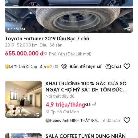
Tin nổi bật
12
+
2
Toyota Fortuner 2019 Dầu Bạc 7 chỗ
2019
52.000 km
Dầu
Số sàn
655.000.000 đ
Phú Yên
(
Đắk Lắk
mới)
l
4.5
2
đã bán
Bấm để hiện số
Chat
Lê Thành Chúng
KHAI TRƯƠNG 100% GÁC CỬA SỔ
NGAY CHỢ MỸ SÁT ĐH TÔN ĐỨC
THẮNG - UFM MỚI
Nội thất đầy đủ
4,9 triệu/tháng
35 m²
Tp Hồ Chí Minh
1 phút trước
5
6
đã bán
Hoàng Anh HÌNH THẬT GIÁ
THẬT
SALA COFFEE TUYỂN DỤNG NHÂN