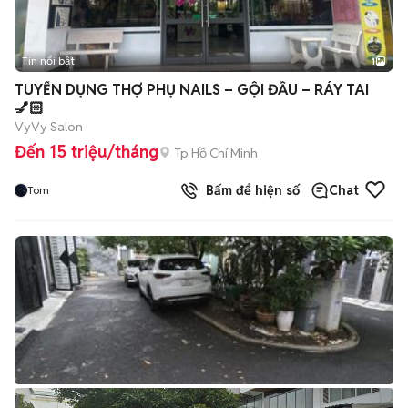
Tin nổi bật
1
TUYỂN DỤNG THỢ PHỤ NAILS – GỘI ĐẦU – RÁY TAI
💅🏻
VyVy Salon
Đến 15 triệu/tháng
Tp Hồ Chí Minh
Bấm để hiện số
Chat
Tom