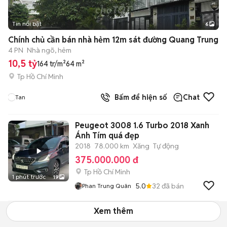
Tin nổi bật
6
+
2
Chính chủ cần bán nhà hẻm 12m sát đường Quang Trung
4 PN
Nhà ngõ, hẻm
10,5 tỷ
164 tr/m²
64 m²
Tp Hồ Chí Minh
Bấm để hiện số
Chat
Tan
Peugeot 3008 1.6 Turbo 2018 Xanh
Ánh Tím quá đẹp
2018
78.000 km
Xăng
Tự động
375.000.000 đ
Tp Hồ Chí Minh
1 phút trước
19
5.0
32
đã bán
Phan Trung Quân
Xem thêm