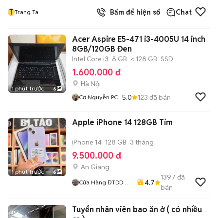
T
Bấm để hiện số
Chat
Trang Ta
Acer Aspire E5-471 i3-4005U 14 inch
8GB/120GB Đen
Intel Core i3
8 GB
< 128 GB
SSD
1.600.000 đ
Hà Nội
1 phút trước
6
5.0
123
đã bán
Cơ Nguyễn PC
Apple iPhone 14 128GB Tím
iPhone 14
128 GB
3 tháng
9.500.000 đ
An Giang
1 phút trước
6
1397
đã
4.7
Cửa Hàng ĐTDD Bi
bán
Táo
Tuyển nhân viên bao ăn ở ( có nhiều