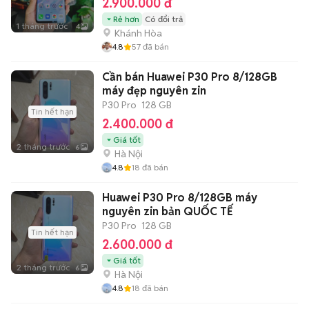
2.900.000 đ
Rẻ hơn
Có đổi trả
1 tháng trước
4
Khánh Hòa
4.8
57
đã bán
Cần bán Huawei P30 Pro 8/128GB
máy đẹp nguyên zin
P30 Pro
128 GB
Tin hết hạn
2.400.000 đ
Giá tốt
2 tháng trước
6
Hà Nội
4.8
18
đã bán
Huawei P30 Pro 8/128GB máy
nguyên zin bản QUỐC TẾ
P30 Pro
128 GB
Tin hết hạn
2.600.000 đ
Giá tốt
2 tháng trước
6
Hà Nội
4.8
18
đã bán