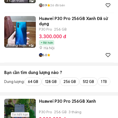
3 tuần trước
4
3.9
26
đã bán
Huawei P30 Pro 256GB Xanh Đã sử
dụng
P30 Pro
256 GB
3.300.000 đ
Rẻ hơn
2 tháng trước
6
Hà Nội
5.0
Bạn cần tìm
dung lượng
nào ?
Dung lượng:
64 GB
128 GB
256 GB
512 GB
1 TB
2 
Huawei P30 Pro 256GB Xanh
P30 Pro
256 GB
3 tháng
Tin hết hạn