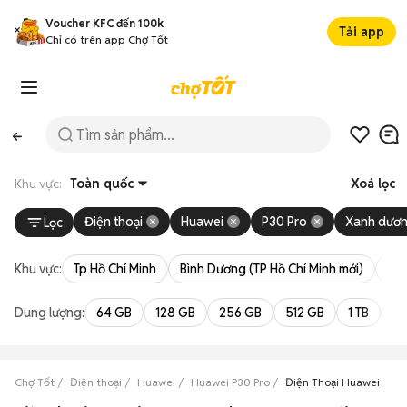
Voucher KFC đến 100k
Tải app
Chỉ có trên app Chợ Tốt
Khu vực:
Toàn quốc
Xoá lọc
Điện thoại
Huawei
P30 Pro
Xanh dươ
Lọc
Khu vực:
Tp Hồ Chí Minh
Bình Dương (TP Hồ Chí Minh mới)
Bà 
Dung lượng:
64 GB
128 GB
256 GB
512 GB
1 TB
2 
Chợ Tốt
Điện thoại
Huawei
Huawei P30 Pro
Điện Thoại Huawei P30