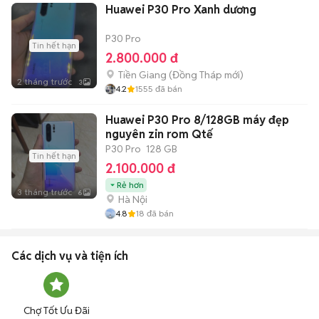
Huawei P30 Pro Xanh dương
P30 Pro
Tin hết hạn
2.800.000 đ
Tiền Giang
(
Đồng Tháp
mới)
2 tháng trước
3
4.2
1555
đã bán
Huawei P30 Pro 8/128GB máy đẹp
nguyên zin rom Qtế
P30 Pro
128 GB
Tin hết hạn
2.100.000 đ
Rẻ hơn
3 tháng trước
6
Hà Nội
4.8
18
đã bán
Các dịch vụ và tiện ích
Chợ Tốt Ưu Đãi