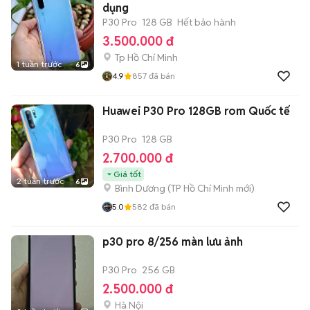
dụng
P30 Pro
128 GB
Hết bảo hành
3.500.000 đ
Tp Hồ Chí Minh
1 tuần trước
6
4.9
857
đã bán
Huawei P30 Pro 128GB rom Quốc tế
P30 Pro
128 GB
2.700.000 đ
Giá tốt
2 tuần trước
6
Bình Dương
(
TP Hồ Chí Minh
mới)
5.0
582
đã bán
p30 pro 8/256 màn lưu ảnh
P30 Pro
256 GB
2.500.000 đ
Hà Nội