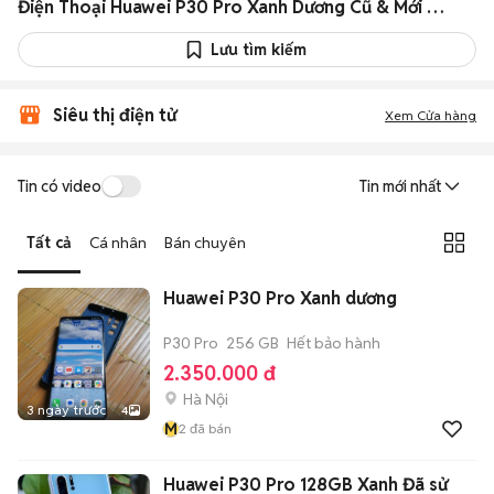
Điện Thoại Huawei P30 Pro Xanh Dương Cũ & Mới Giá Siêu Rẻ
Lưu tìm kiếm
Siêu thị điện tử
Xem Cửa hàng
Tin có video
Tin mới nhất
Tất cả
Cá nhân
Bán chuyên
Huawei P30 Pro Xanh dương
P30 Pro
256 GB
Hết bảo hành
2.350.000 đ
Hà Nội
3 ngày trước
4
M
2
đã bán
Huawei P30 Pro 128GB Xanh Đã sử