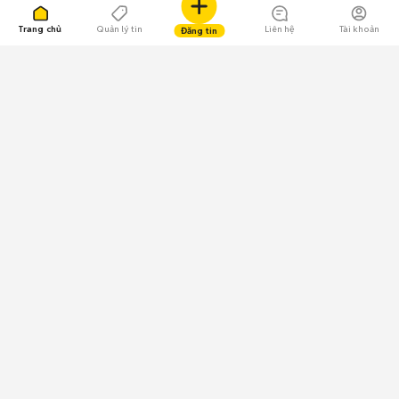
Trang chủ
Quản lý tin
Liên hệ
Tài khoản
Đăng tin
109.000 Bình chọn
Tải ứng dụng Chợ Tốt
Về Chợ Tốt
Quy chế sàn
Chính sách bảo mật
Giải quyết tranh chấp
CÔNG TY TNHH CHỢ TỐT - Người đại diện theo pháp luật:
Nguyễn Trọng Tấn; GPDKKD: 0312120782 do Sở KH & ĐT TP.HCM cấp ngày
11/01/2013;
GPMXH: 185/GP-BTTTT do Bộ Thông tin và Truyền thông
cấp ngày 09/07/2024 - Chịu trách nhiệm