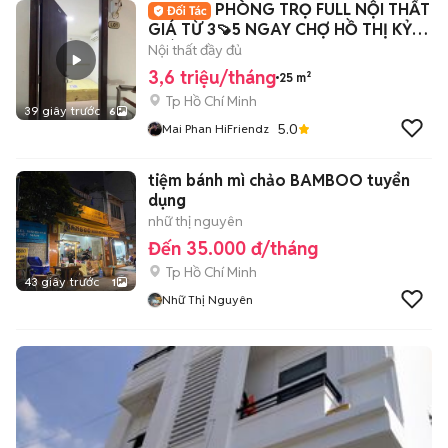
PHÒNG TRỌ FULL NỘI THẤT
GIÁ TỪ 3🍠5 NGAY CHỢ HỒ THỊ KỶ
GIÁP Q3-Q10-Q5
Nội thất đầy đủ
3,6 triệu/tháng
25 m²
Tp Hồ Chí Minh
39 giây trước
6
5.0
Mai Phan HiFriendz
tiệm bánh mì chảo BAMBOO tuyển
dụng
nhữ thị nguyên
Đến 35.000 đ/tháng
Tp Hồ Chí Minh
43 giây trước
1
Nhữ Thị Nguyên