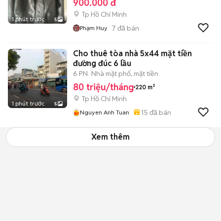
900.000 đ
Tp Hồ Chí Minh
1 phút trước
5
7
đã bán
Phạm Huy
Cho thuê tòa nhà 5x44 mặt tiền
đường đúc 6 lầu
6 PN
Nhà mặt phố, mặt tiền
80 triệu/tháng
220 m²
Tp Hồ Chí Minh
1 phút trước
5
15
đã bán
Nguyen Anh Tuan
Xem thêm