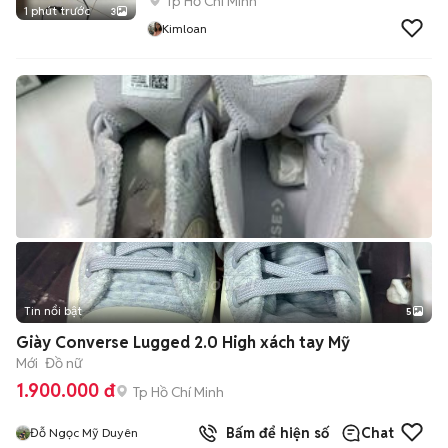
Tp Hồ Chí Minh
1 phút trước
3
Kimloan
Tin nổi bật
5
Giày Converse Lugged 2.0 High xách tay Mỹ
Mới
Đồ nữ
1.900.000 đ
Tp Hồ Chí Minh
Bấm để hiện số
Chat
Đỗ Ngọc Mỹ Duyên