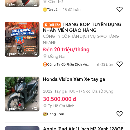
Cần Thơ
1 phút trước
3
T
18
đã bán
Tân Lâm
TRẢNG BOM TUYỂN DỤNG
NHÂN VIÊN GIAO HÀNG
CÔNG TY CỔ PHẦN DỊCH VỤ GIAO HÀNG
NHANH
Đến 20 triệu/tháng
1 phút trước
1
Đồng Nai
6
đã bán
Công Ty Cổ Phần Dịch Vụ
Giao Hàng Nhanh Đồng Nai
Honda Vision Xám Xe tay ga
2022
Tay ga
100 - 175 cc
Đã sử dụng
30.500.000 đ
Tp Hồ Chí Minh
1 phút trước
6
Hang Tran
Apple iPad Air 11 inch M3 Xanh 128GB