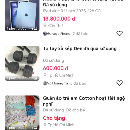
Đã sử dụng
iPad air m3 11 inch 2025
128 GB
13.800.000 đ
Cần Thơ
1 phút trước
6
2
đã bán
Garage Phone
Tạ tay xà kép Đen đã qua sử dụng
Đã sử dụng
600.000 đ
Tp Hồ Chí Minh
1 phút trước
3
3
đã bán
Võ Hoàng Tú
Quần áo trẻ em Cotton hoạt tiết ngộ
nghĩ
Đã sử dụng
Đồ cho bé
Cho tặng
Tp Hồ Chí Minh
1 phút trước
5