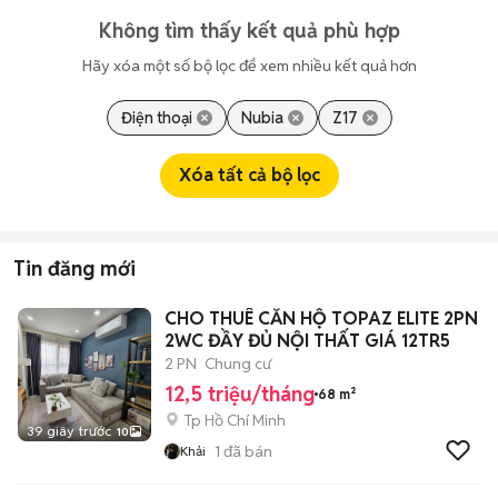
Không tìm thấy kết quả phù hợp
Hãy xóa một số bộ lọc để xem nhiều kết quả hơn
Điện thoại
Nubia
Z17
Xóa tất cả bộ lọc
Tin đăng mới
CHO THUÊ CĂN HỘ TOPAZ ELITE 2PN
2WC ĐẦY ĐỦ NỘI THẤT GIÁ 12TR5
2 PN
Chung cư
12,5 triệu/tháng
68 m²
Tp Hồ Chí Minh
39 giây trước
10
1
đã bán
Khải