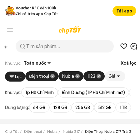
Voucher KFC đến 100k
Tải app
Chỉ có trên app Chợ Tốt
Khu vực:
Toàn quốc
Xoá lọc
Điện thoại
Nubia
1123
Giá
Lọc
Khu vực:
Tp Hồ Chí Minh
Bình Dương (TP Hồ Chí Minh mới)
Bà 
Dung lượng:
64 GB
128 GB
256 GB
512 GB
1 TB
2 
Chợ Tốt
Điện thoại
Nubia
Nubia Z17
Điện Thoại Nubia Z17 Trả Góp