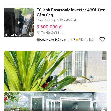
Tủ lạnh Panasonic Inverter 490L Đen
Cảm ứng
Đã sử dụng
400 - 499 lít
9.500.000 đ
Tp Hồ Chí Minh
1 phút trước
2
4.6
312
đã bán
Cửa Hàng Điện Lạnh
Tin ưu tiên
10