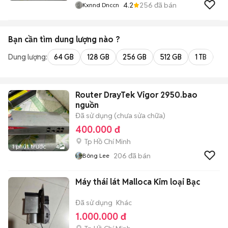
4.2
256
đã bán
Kxnnd Dnccn
Bạn cần tìm
dung lượng
nào ?
Dung lượng:
64 GB
128 GB
256 GB
512 GB
1 TB
2 
Router DrayTek Vigor 2950.bao
nguồn
Đã sử dụng (chưa sửa chữa)
400.000 đ
Tp Hồ Chí Minh
1 phút trước
4
206
đã bán
Bông Lee
Máy thái lát Malloca Kim loại Bạc
Đã sử dụng
Khác
1.000.000 đ