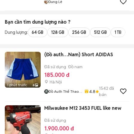
Dung Lê
Bạn cần tìm
dung lượng
nào ?
Dung lượng:
64 GB
128 GB
256 GB
512 GB
1 TB
2 
(Đồ auth…Nam) Short ADIDAS
Đã sử dụng
Đồ nam
185.000 đ
Hà Nội
1 phút trước
6
1542
đã
4.8
Đồ Auth Thể Thao
bán
Nam
Milwaukee M12 3453 FUEL like new
Đã sử dụng
1.900.000 đ