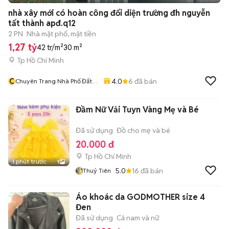
+
2
nhà xây mới có hoàn công đối diện trường đh nguyễn
tất thành apđ.q12
2 PN
Nhà mặt phố, mặt tiền
1,27 tỷ
42 tr/m²
30 m²
Tp Hồ Chí Minh
C
4.0
6
đã bán
Chuyên Trang Nhà Phố.đất
Mặt Tiền.kho Xưởng
Đầm Nữ Vải Tuyn Vàng Mẹ và Bé
Đã sử dụng
Đồ cho mẹ và bé
20.000 đ
Tp Hồ Chí Minh
1 phút trước
1
5.0
16
đã bán
Thuỷ Tiên
Áo khoác da GODMOTHER size 4
Đen
Đã sử dụng
Cả nam và nữ