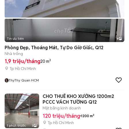
Tin ưu tiên
9
+
2
Phòng Đẹp, Thoáng Mát, Tự Do Giờ Giấc, Q12
Nhà trống
1,9 triệu/tháng
20 m²
Tp Hồ Chí Minh
ThyThy Quan HCM
CHO THUÊ KHO XƯỞNG 1200m2
PCCC VÁCH TƯỜNG Q12
Mặt bằng kinh doanh
120 triệu/tháng
1200 m²
Tp Hồ Chí Minh
1 phút trước
3