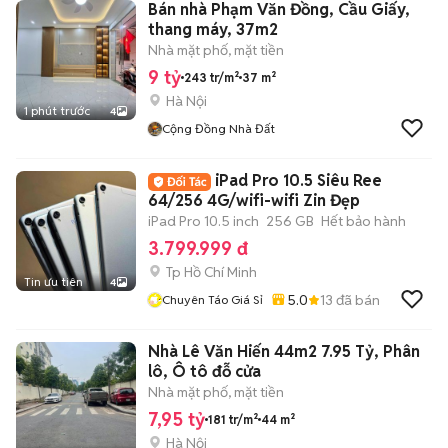
Bán nhà Phạm Văn Đồng, Cầu Giấy,
thang máy, 37m2
Nhà mặt phố, mặt tiền
9 tỷ
243 tr/m²
37 m²
Hà Nội
1 phút trước
4
Cộng Đồng Nhà Đất
iPad Pro 10.5 Siêu Ree
64/256 4G/wifi-wifi Zin Đẹp
iPad Pro 10.5 inch
256 GB
Hết bảo hành
3.799.999 đ
Tp Hồ Chí Minh
Tin ưu tiên
4
5.0
13
đã bán
Chuyên Táo Giá Sỉ
Nhà Lê Văn Hiến 44m2 7.95 Tỷ, Phân
lô, Ô tô đỗ cửa
Nhà mặt phố, mặt tiền
7,95 tỷ
181 tr/m²
44 m²
Hà Nội