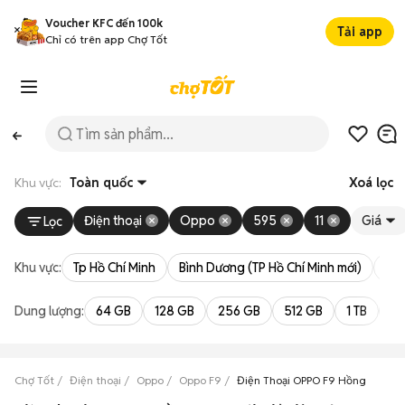
Voucher KFC đến 100k
Tải app
Chỉ có trên app Chợ Tốt
Khu vực:
Toàn quốc
Xoá lọc
Điện thoại
Oppo
595
11
Giá
Lọc
Khu vực:
Tp Hồ Chí Minh
Bình Dương (TP Hồ Chí Minh mới)
Bà 
Dung lượng:
64 GB
128 GB
256 GB
512 GB
1 TB
2 
Chợ Tốt
Điện thoại
Oppo
Oppo F9
Điện Thoại OPPO F9 Hồng