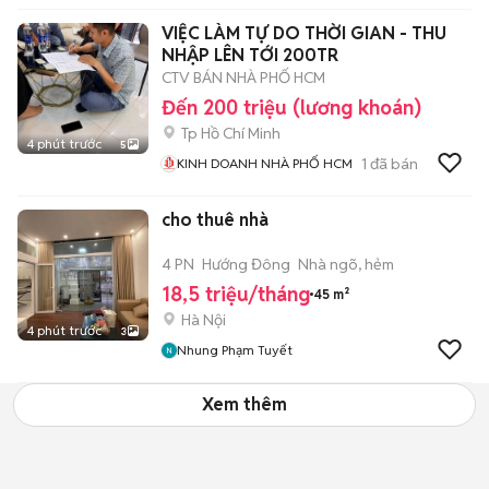
VIỆC LÀM TỰ DO THỜI GIAN - THU
NHẬP LÊN TỚI 200TR
CTV BÁN NHÀ PHỐ HCM
Đến 200 triệu (lương khoán)
Tp Hồ Chí Minh
4 phút trước
5
1
đã bán
KINH DOANH NHÀ PHỐ HCM
cho thuê nhà
4 PN
Hướng Đông
Nhà ngõ, hẻm
18,5 triệu/tháng
45 m²
Hà Nội
4 phút trước
3
Nhung Phạm Tuyết
Xem thêm