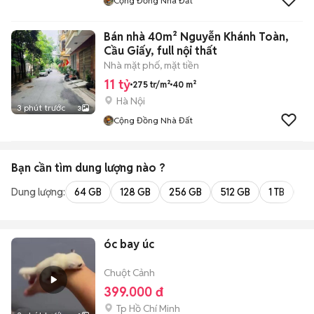
Cộng Đồng Nhà Đất
Bán nhà 40m² Nguyễn Khánh Toàn,
Cầu Giấy, full nội thất
Nhà mặt phố, mặt tiền
11 tỷ
275 tr/m²
40 m²
Hà Nội
3 phút trước
3
Cộng Đồng Nhà Đất
Bạn cần tìm
dung lượng
nào ?
Dung lượng:
64 GB
128 GB
256 GB
512 GB
1 TB
2 
óc bay úc
Chuột Cảnh
399.000 đ
Tp Hồ Chí Minh