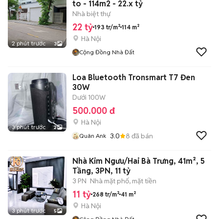
to - 114m2 - 22.x tỷ
Nhà biệt thự
22 tỷ
193 tr/m²
114 m²
Hà Nội
2 phút trước
3
Cộng Đồng Nhà Đất
Loa Bluetooth Tronsmart T7 Đen
30W
Dưới 100W
500.000 đ
Hà Nội
3 phút trước
2
3.0
8
đã bán
Quân Ank
Nhà Kim Ngưu/Hai Bà Trưng, 41m², 5
Tầng, 3PN, 11 tỷ
3 PN
Nhà mặt phố, mặt tiền
11 tỷ
268 tr/m²
41 m²
Hà Nội
3 phút trước
5