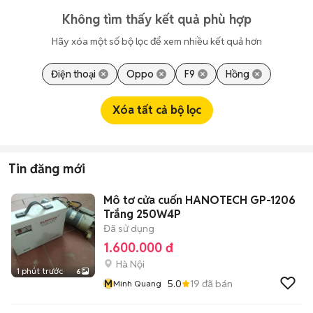
Không tìm thấy kết quả phù hợp
Hãy xóa một số bộ lọc để xem nhiều kết quả hơn
Điện thoại
Oppo
F9
Hồng
Xóa tất cả bộ lọc
Tin đăng mới
Mô tơ cửa cuốn HANOTECH GP-1206
Trắng 250W4P
Đã sử dụng
1.600.000 đ
Hà Nội
1 phút trước
6
M
5.0
19
đã bán
Minh Quang