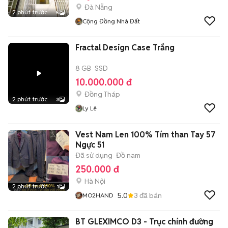
Đà Nẵng
2 phút trước
5
Cộng Đồng Nhà Đất
Fractal Design Case Trắng
8 GB
SSD
10.000.000 đ
Đồng Tháp
2 phút trước
3
Ly Lê
Vest Nam Len 100% Tím than Tay 57
Ngực 51
Đã sử dụng
Đồ nam
250.000 đ
Hà Nội
2 phút trước
1
5.0
3
đã bán
MO2HAND
BT GLEXIMCO D3 - Trục chính đường