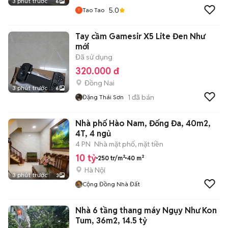
3 phút trước
6
5.0
Tao Tao
Tay cầm Gamesir X5 Lite Đen Như
mới
Đã sử dụng
320.000 đ
Đồng Nai
3 phút trước
6
1
đã bán
Đặng Thái Sơn
Nhà phố Hào Nam, Đống Đa, 40m2,
4T, 4 ngủ
4 PN
Nhà mặt phố, mặt tiền
10 tỷ
250 tr/m²
40 m²
Hà Nội
3 phút trước
3
Cộng Đồng Nhà Đất
Nhà 6 tầng thang máy Ngụy Như Kon
Tum, 36m2, 14.5 tỷ