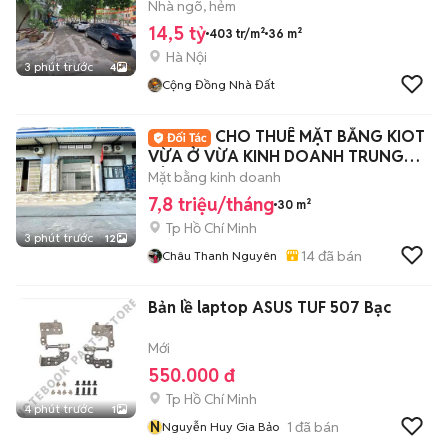
Nhà ngõ, hẻm
14,5 tỷ
403 tr/m²
36 m²
Hà Nội
3 phút trước
4
Cộng Đồng Nhà Đất
CHO THUÊ MẶT BẰNG KIOT
VỪA Ở VỪA KINH DOANH TRUNG
TÂM QUẬN 7
Mặt bằng kinh doanh
7,8 triệu/tháng
30 m²
Tp Hồ Chí Minh
3 phút trước
12
14
đã bán
Châu Thanh Nguyên
Bản lề laptop ASUS TUF 507 Bạc
Mới
550.000 đ
Tp Hồ Chí Minh
4 phút trước
1
N
1
đã bán
Nguyễn Huy Gia Bảo