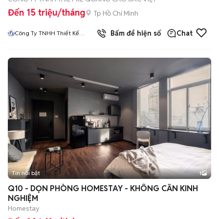
Đến 15 triệu/tháng
Tp Hồ Chí Minh
Bấm để hiện số
Chat
Công Ty TNHH Thiết Kế
Quảng Cáo Sắc Việt
Tin nổi bật
1
Q10 - DỌN PHÒNG HOMESTAY - KHÔNG CẦN KINH
NGHIỆM
Homestay