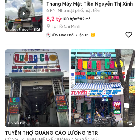
Thang Máy Mặt Tiền Nguyễn Thị Xinh
6 PN
Nhà mặt phố, mặt tiền
8,2 tỷ
100 tr/m²
82 m²
Tp Hồ Chí Minh
1 phút trước
11
BĐS Nhà Phố Quận 12
Tin nổi bật
2
TUYỂN THỢ QUẢNG CÁO LƯƠNG 15TR
CÔNG TY TNHH THIẾT KẾ QUẢNG CÁO SẮC VIỆT