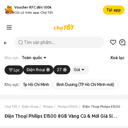
Voucher KFC đến 100k
Tải app
Chỉ có trên app Chợ Tốt
Khu vực:
Toàn quốc
Xoá lọc
Điện thoại
27
Giá
Lọc
Khu vực:
Tp Hồ Chí Minh
Bình Dương (TP Hồ Chí Minh mới)
Bà 
Chợ Tốt
Điện thoại
Philips
Philips E1500
Điện Thoại Philips E1500 8G
Điện Thoại Philips E1500 8GB Vàng Cũ & Mới Giá Siêu Rẻ