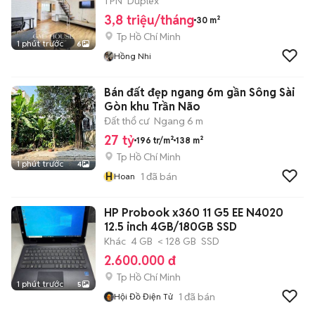
1 PN
Duplex
3,8 triệu/tháng
30 m²
Tp Hồ Chí Minh
1 phút trước
6
Hồng Nhi
Bán đất đẹp ngang 6m gần Sông Sài
Gòn khu Trần Não
Đất thổ cư
Ngang 6 m
27 tỷ
196 tr/m²
138 m²
Tp Hồ Chí Minh
1 phút trước
4
H
1
đã bán
Hoan
HP Probook x360 11 G5 EE N4020
12.5 inch 4GB/180GB SSD
Khác
4 GB
< 128 GB
SSD
2.600.000 đ
Tp Hồ Chí Minh
1 phút trước
5
1
đã bán
Hội Đồ Điện Tử