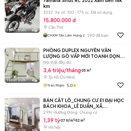
Yamaha Sirius RC 2022 Xám đen 14k
km
2022
Xe số
100 - 175 cc
Đã sử dụng
15.800.000 đ
Cần Thơ
1 phút trước
8
290
đã bán
CHXM Tân Liên Hưng 2
PHÒNG DUPLEX NGUYỄN VĂN
LƯỢNG GÒ VẤP MỚI TOANH DỌN
VÀO Ở NGAY
Nội thất đầy đủ
3,6 triệu/tháng
25 m²
Tp Hồ Chí Minh
1 phút trước
8
5.0
Trân Phạm
BÁN CẮT LỖ_CHUNG CƯ E1 ĐẠI HỌC
BÁCH KHOA_LÊ DUẨN_XÃ
ĐÀN_ĐỐNG ĐA
2 PN
Hướng Đông
Chung cư
1,39 tỷ
27 tr/m²
52 m²
Hà Nội
1 phút trước
9