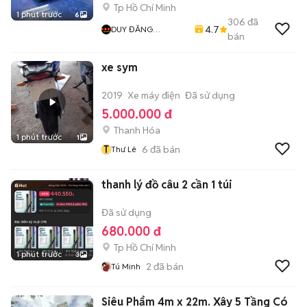
Tp Hồ Chí Minh
1 phút trước
6
306
đã
4.7
DUY ĐĂNG
bán
COMPUTER
xe sym
2019
Xe máy điện
Đã sử dụng
5.000.000 đ
Thanh Hóa
1 phút trước
1
T
6
đã bán
Thư Lê
thanh lý đồ câu 2 cần 1 túi
Đã sử dụng
680.000 đ
Tp Hồ Chí Minh
1 phút trước
3
2
đã bán
Tú Minh
Siêu Phẩm 4m x 22m. Xây 5 Tầng Có