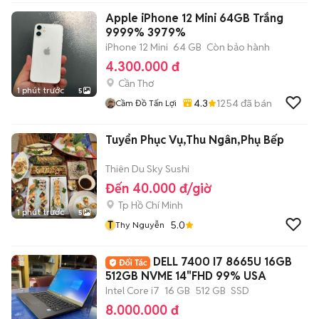
Apple iPhone 12 Mini 64GB Trắng
9999% 3979%
iPhone 12 Mini
64 GB
Còn bảo hành
4.300.000 đ
Cần Thơ
1 phút trước
5
4.3
1254
đã bán
Cầm Đồ Tấn Lợi
Tuyển Phục Vụ,Thu Ngân,Phụ Bếp
Thiên Du Sky Sushi
Đến 40.000 đ/giờ
Tp Hồ Chí Minh
1 phút trước
5
T
5.0
Thy Nguyễn
DELL 7400 I7 8665U 16GB
512GB NVME 14"FHD 99% USA
Intel Core i7
16 GB
512 GB
SSD
8.000.000 đ