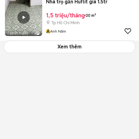
Nhà trọ gần Huflit giá 1.5tr
1,5 triệu/tháng
20 m²
Tp Hồ Chí Minh
A
Anh Năm
1 phút trước
3
Xem thêm