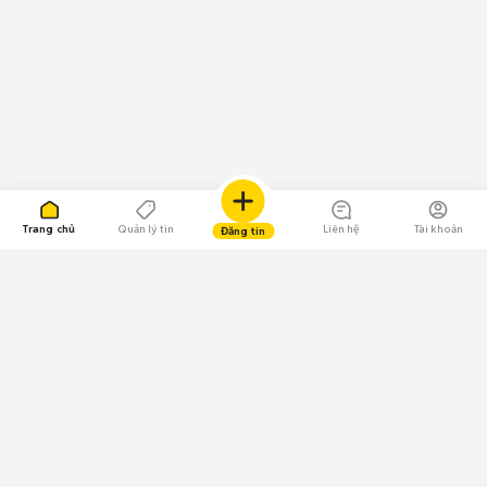
Trang chủ
Quản lý tin
Liên hệ
Tài khoản
Đăng tin
109.000 Bình chọn
Tải ứng dụng Chợ Tốt