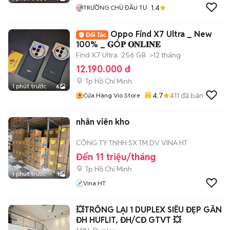
1.4
TRƯỜNG CHỦ ĐẦU TƯ
Oppo Find X7 Ultra _ New
100% _ 𝐆Ó𝐏 𝐎𝐍𝐋𝐈𝐍𝐄
Find X7 Ultra
256 GB
>12 tháng
12.190.000 đ
Tp Hồ Chí Minh
1 phút trước
6
4.7
411
đã bán
Cửa Hàng Vio Store
nhân viên kho
CÔNG TY TNHH SX TM DV VINA HT
Đến 11 triệu/tháng
Tp Hồ Chí Minh
1 phút trước
1
Vina HT
💥TRỐNG LẠI 1 DUPLEX SIÊU ĐẸP GẦN
ĐH HUFLIT, ĐH/CĐ GTVT 💥