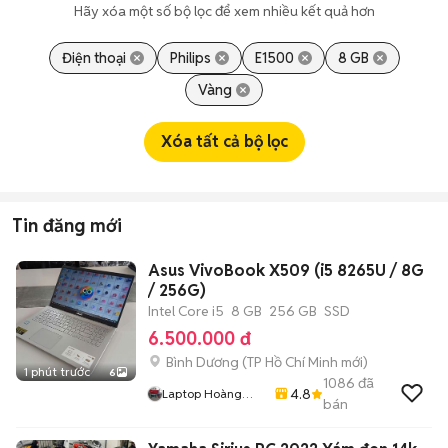
Hãy xóa một số bộ lọc để xem nhiều kết quả hơn
Điện thoại
Philips
E1500
8 GB
Vàng
Xóa tất cả bộ lọc
Tin đăng mới
Asus VivoBook X509 (i5 8265U / 8G
/ 256G)
Intel Core i5
8 GB
256 GB
SSD
6.500.000 đ
Bình Dương
(
TP Hồ Chí Minh
mới)
1 phút trước
6
1086
đã
4.8
Laptop Hoàng
bán
Phát