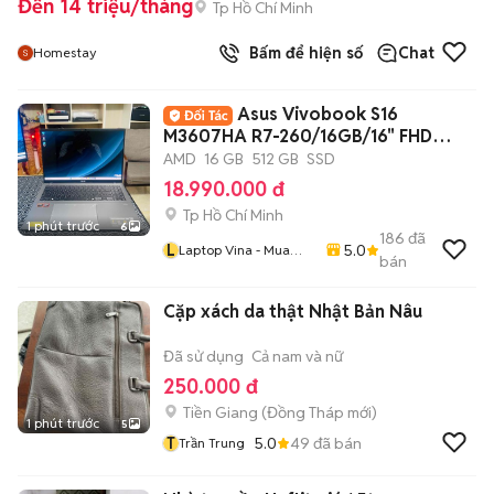
Đến 14 triệu/tháng
Tp Hồ Chí Minh
Bấm để hiện số
Chat
Homestay
Asus Vivobook S16
M3607HA R7-260/16GB/16" FHD
OLED
AMD
16 GB
512 GB
SSD
18.990.000 đ
Tp Hồ Chí Minh
1 phút trước
6
186
đã
L
5.0
Laptop Vina - Mua
bán
Bán - Trao Đổi Laptop
Cũ TP HCM
Cặp xách da thật Nhật Bản Nâu
Đã sử dụng
Cả nam và nữ
250.000 đ
Tiền Giang
(
Đồng Tháp
mới)
1 phút trước
5
T
5.0
49
đã bán
Trần Trung