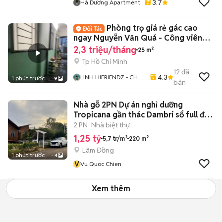
3.7
Hà Dương Apartment
Phòng trọ giá rẻ gác cao
ngay Nguyễn Văn Quá - Công viên
phần mềm Q12
2,3 triệu/tháng
25 m²
Tp Hồ Chí Minh
12
đã
4.3
LINH HIFRIENDZ - CHO
1 phút trước
9
bán
THUÊ PHÒNG TRỌ
CHDV TP HCM
Nhà gỗ 2PN Dự án nghỉ dưỡng
Tropicana gần thác Dambri sổ full đất
ở
2 PN
Nhà biệt thự
1,25 tỷ
5,7 tr/m²
220 m²
Lâm Đồng
1 phút trước
4
V
Vu Quoc Chien
Xem thêm