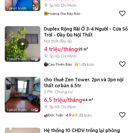
Tp Hồ Chí Minh
1 phút trước
5
H
Hoàng Gia Bảo Bảo
Duplex Rộng Rãi Ở 3-4 Người - Cửa Sổ
Trời - Đầy Đủ Nội Thất
Nội thất đầy đủ
4 triệu/tháng
25 m²
Tp Hồ Chí Minh
1 phút trước
10
1
đã bán
Cao Thiên Bảo
cho thuê Zen Tower. 2pn và 3pn nội
thất cơ bản 6.5tr
2 PN
Chung cư
6,5 triệu/tháng
64 m²
Tp Hồ Chí Minh
1 phút trước
12
4.9
8
đã bán
Đức Tuấn
Hệ thống 10 CHDV trống lại phòng