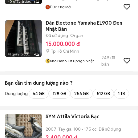
40 giây trước
5
Đức Chợ Mới
Đàn Electone Yamaha EL900 Đen
Nhật Bản
Đã sử dụng
Organ
15.000.000 đ
Tp Hồ Chí Minh
41 giây trước
4
249
đã
K
Kho Piano Cơ Uprigh Nhật
bán
Bản
Bạn cần tìm
dung lượng
nào ?
Dung lượng:
64 GB
128 GB
256 GB
512 GB
1 TB
2 
SYM Attila Victoria Bạc
2007
Tay ga
100 - 175 cc
Đã sử dụng
2.400.000 đ