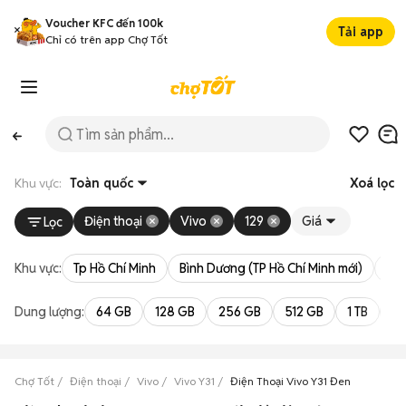
Voucher KFC đến 100k
Tải app
Chỉ có trên app Chợ Tốt
Khu vực:
Toàn quốc
Xoá lọc
Điện thoại
Vivo
129
Giá
Lọc
Khu vực:
Tp Hồ Chí Minh
Bình Dương (TP Hồ Chí Minh mới)
Bà 
Dung lượng:
64 GB
128 GB
256 GB
512 GB
1 TB
2 
Chợ Tốt
Điện thoại
Vivo
Vivo Y31
Điện Thoại Vivo Y31 Đen