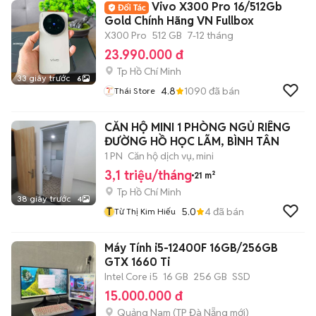
Vivo X300 Pro 16/512Gb
Gold Chính Hãng VN Fullbox
X300 Pro
512 GB
7-12 tháng
23.990.000 đ
Tp Hồ Chí Minh
33 giây trước
6
4.8
1090
đã bán
Thái Store
CĂN HỘ MINI 1 PHÒNG NGỦ RIÊNG
ĐƯỜNG HỒ HỌC LÃM, BÌNH TÂN
1 PN
Căn hộ dịch vụ, mini
3,1 triệu/tháng
21 m²
Tp Hồ Chí Minh
38 giây trước
4
T
5.0
4
đã bán
Từ Thị Kim Hiếu
Máy Tính i5-12400F 16GB/256GB
GTX 1660 Ti
Intel Core i5
16 GB
256 GB
SSD
15.000.000 đ
Quảng Nam
(
TP Đà Nẵng
mới)