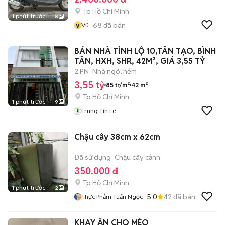
Tp Hồ Chí Minh
1 phút trước
8
v
68
đã bán
Vũ
BÁN NHÀ TỈNH LỘ 10,TÂN TẠO, BÌNH
TÂN, HXH, SHR, 42M², GIÁ 3,55 TỶ
2 PN
Nhà ngõ, hẻm
3,55 tỷ
85 tr/m²
42 m²
Tp Hồ Chí Minh
1 phút trước
9
Trung Tín Lê
Chậu cây 38cm x 62cm
Đã sử dụng
Chậu cây cảnh
350.000 đ
Tp Hồ Chí Minh
1 phút trước
2
5.0
42
đã bán
Thực Phẩm Tuấn Ngọc
KHAY ĂN CHO MÈO