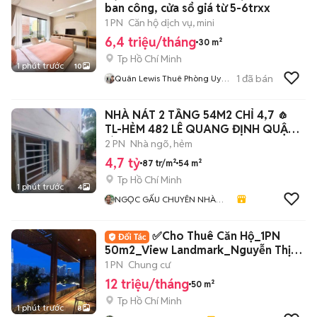
ban công, cửa sổ giá từ 5-6trxx
1 PN
Căn hộ dịch vụ, mini
6,4 triệu/tháng
30 m²
Tp Hồ Chí Minh
1 phút trước
10
1
đã bán
Quân Lewis Thuê Phòng Uy
Tín
NHÀ NÁT 2 TẦNG 54M2 CHỈ 4,7 🧄
TL-HẺM 482 LÊ QUANG ĐỊNH QUẬN
BÌNH THẠNH
2 PN
Nhà ngõ, hẻm
4,7 tỷ
87 tr/m²
54 m²
Tp Hồ Chí Minh
1 phút trước
4
NGỌC GẤU CHUYÊN NHÀ
PHỐ
✅Cho Thuê Căn Hộ_1PN
50m2_View Landmark_Nguyễn Thị
Minh Khai Quận 1✅
1 PN
Chung cư
12 triệu/tháng
50 m²
Tp Hồ Chí Minh
1 phút trước
8