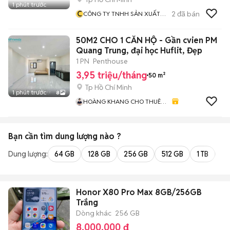
1 phút trước
C
2
đã bán
CÔNG TY TNHH SẢN XUẤT
TM DV XNK TILA
50M2 CHO 1 CĂN HỘ - Gần cvien PM
Quang Trung, đại học Huflit, Đẹp
1 PN
Penthouse
3,95 triệu/tháng
50 m²
Tp Hồ Chí Minh
1 phút trước
8
HOÀNG KHANG CHO THUÊ
CHDV GIÁ TỐT
Bạn cần tìm
dung lượng
nào ?
Dung lượng:
64 GB
128 GB
256 GB
512 GB
1 TB
2 
Honor X80 Pro Max 8GB/256GB
Trắng
Dòng khác
256 GB
8.000.000 đ