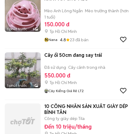
Mèo Anh Lông Ngắn
Mèo trưởng thành (hơn
1 tuổi)
150.000 đ
1 phút trước
5
Tp Hồ Chí Minh
N
4.8
23
đã bán
Nana
Cây ổi 50cm đang say trái
Đã sử dụng
Cây cảnh trong nhà
550.000 đ
Tp Hồ Chí Minh
1 phút trước
1
Cây Kiểng Giá Rẻ LT2
10 CÔNG NHÂN SẢN XUẤT GIÀY DÉP
BÌNH TÂN
Công ty giày dép Tila
Đến 10 triệu/tháng
Tp Hồ Chí Minh