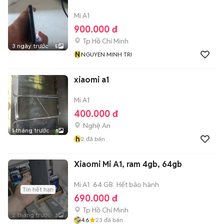
Mi A1
900.000 đ
Tp Hồ Chí Minh
3 ngày trước
5
N
NGUYEN MINH TRI
xiaomi a1
Mi A1
400.000 đ
Nghệ An
1 tháng trước
1
h
2
đã bán
Xiaomi Mi A1, ram 4gb, 64gb
Mi A1
64 GB
Hết bảo hành
Tin hết hạn
690.000 đ
Tp Hồ Chí Minh
2 tháng trước
3
4.6
23
đã bán