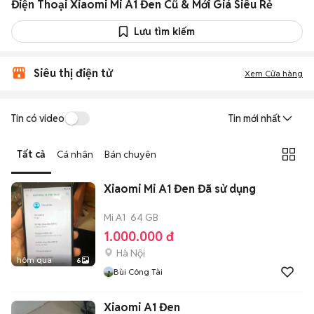
Điện Thoại Xiaomi Mi A1 Đen Cũ & Mới Giá Siêu Rẻ
Lưu tìm kiếm
Siêu thị điện tử
Xem Cửa hàng
Tin có video
Tin mới nhất
Tất cả
Cá nhân
Bán chuyên
Xiaomi Mi A1 Đen Đã sử dụng
Mi A1
64 GB
1.000.000 đ
Hà Nội
hôm qua
6
Bùi Công Tài
Xiaomi A1 Đen