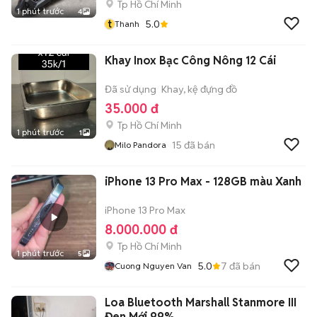
Tp Hồ Chí Minh
1 phút trước
4
t
5.0
Thanh
Khay Inox Bạc Công Nông 12 Cái
Đã sử dụng
Khay, kệ đựng đồ
35.000 đ
Tp Hồ Chí Minh
1 phút trước
1
15
đã bán
Milo Pandora
iPhone 13 Pro Max - 128GB màu Xanh
iPhone 13 Pro Max
8.000.000 đ
Tp Hồ Chí Minh
1 phút trước
5
5.0
7
đã bán
Cuong Nguyen Van
Loa Bluetooth Marshall Stanmore III
Đen Mới 99%