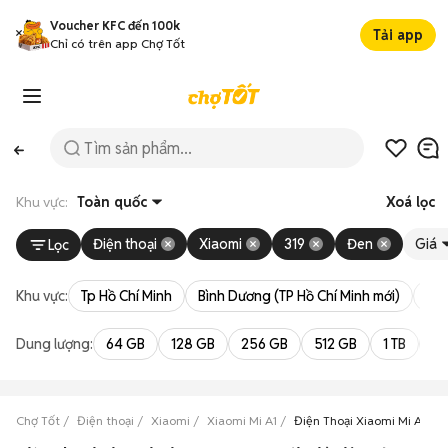
Voucher KFC đến 100k
Tải app
Chỉ có trên app Chợ Tốt
Khu vực:
Toàn quốc
Xoá lọc
Điện thoại
Xiaomi
319
Đen
Giá
Lọc
Khu vực:
Tp Hồ Chí Minh
Bình Dương (TP Hồ Chí Minh mới)
Bà 
Dung lượng:
64 GB
128 GB
256 GB
512 GB
1 TB
2 
Chợ Tốt
Điện thoại
Xiaomi
Xiaomi Mi A1
Điện Thoại Xiaomi Mi A1 Đe