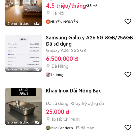
50M
4,5 triệu/tháng
35 m²
Hà Nội
HUYỀN NGUYỄN
2 phút trước
6
Samsung Galaxy A26 5G 8GB/256GB
Đã sử dụng
Galaxy A26
256 GB
6.500.000 đ
Đà Nẵng
2 phút trước
2
Thương
Khay Inox Dài Nông Bạc
Đã sử dụng
Khay, kệ đựng đồ
25.000 đ
Tp Hồ Chí Minh
2 phút trước
1
15
đã bán
Milo Pandora