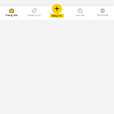
Trang chủ
Quản lý tin
Liên hệ
Tài khoản
Đăng tin
109.000 Bình chọn
Tải ứng dụng Chợ Tốt
Về Chợ Tốt
Quy chế sàn
Chính sách bảo mật
Giải quyết tranh chấp
CÔNG TY TNHH CHỢ TỐT - Người đại diện theo pháp luật:
Nguyễn Trọng Tấn; GPDKKD: 0312120782 do Sở KH & ĐT TP.HCM cấp ngày
11/01/2013;