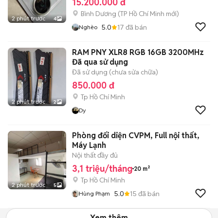
15.200.000 đ
Bình Dương
(
TP Hồ Chí Minh
mới)
2 phút trước
4
5.0
17
đã bán
Nghèo
RAM PNY XLR8 RGB 16GB 3200MHz
Đã qua sử dụng
Đã sử dụng (chưa sửa chữa)
850.000 đ
Tp Hồ Chí Minh
2 phút trước
2
Dy
Phòng đối diện CVPM, Full nội thất,
Máy Lạnh
Nội thất đầy đủ
3,1 triệu/tháng
20 m²
Tp Hồ Chí Minh
2 phút trước
5
5.0
15
đã bán
Hùng Phạm
Xem thêm