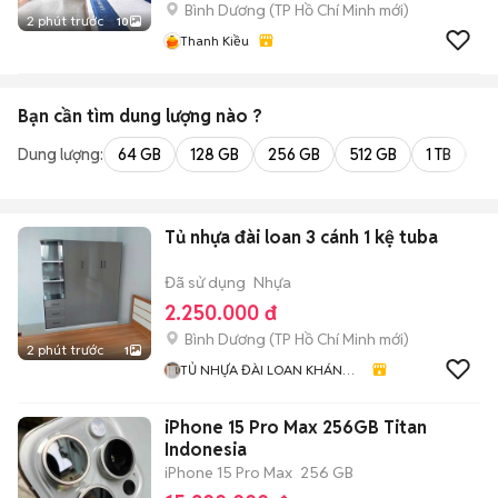
Bình Dương
(
TP Hồ Chí Minh
mới)
2 phút trước
10
Thanh Kiều
Bạn cần tìm
dung lượng
nào ?
Dung lượng:
64 GB
128 GB
256 GB
512 GB
1 TB
2 
Tủ nhựa đài loan 3 cánh 1 kệ tuba
Đã sử dụng
Nhựa
2.250.000 đ
Bình Dương
(
TP Hồ Chí Minh
mới)
2 phút trước
1
TỦ NHỰA ĐÀI LOAN KHÁNH
HUYỀN 678
iPhone 15 Pro Max 256GB Titan
Indonesia
iPhone 15 Pro Max
256 GB