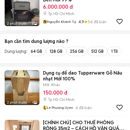
6.000.000 đ
Tp Hồ Chí Minh
N
4.9
56
đã bán
Nguyễn Khánh Tự
2 phút trước
2
Bạn cần tìm
dung lượng
nào ?
Dung lượng:
64 GB
128 GB
256 GB
512 GB
1 TB
2 
Dụng cụ để dao Tupperware Gỗ Nâu
nhạt Mới 100%
Mới
Khác
150.000 đ
Tp Hồ Chí Minh
2 phút trước
1
L
6
đã bán
Le Phuong Uyen
[CHÍNH CHỦ] CHO THUÊ PHÒNG
RỘNG 35m2 – CÁCH HỒ VĂN QUÁN