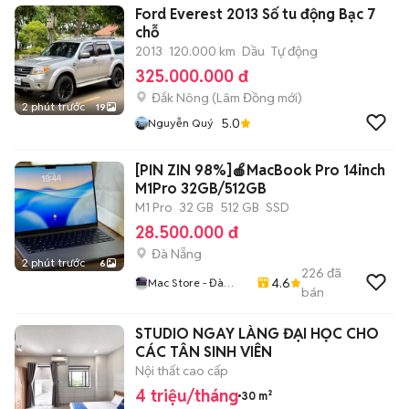
Ford Everest 2013 Số tu động Bạc 7
chỗ
2013
120.000 km
Dầu
Tự động
325.000.000 đ
Đắk Nông
(
Lâm Đồng
mới)
2 phút trước
19
5.0
Nguyễn Quý
[PIN ZIN 98%]🍎MacBook Pro 14inch
M1Pro 32GB/512GB
M1 Pro
32 GB
512 GB
SSD
28.500.000 đ
Đà Nẵng
2 phút trước
6
226
đã
4.6
Mac Store - Đà
bán
Nẵng
STUDIO NGAY LÀNG ĐẠI HỌC CHO
CÁC TÂN SINH VIÊN
Nội thất cao cấp
4 triệu/tháng
30 m²