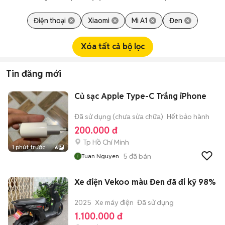
Điện thoại
Xiaomi
Mi A1
Đen
Xóa tất cả bộ lọc
Tin đăng mới
Củ sạc Apple Type-C Trắng iPhone
Đã sử dụng (chưa sửa chữa)
Hết bảo hành
200.000 đ
Tp Hồ Chí Minh
1 phút trước
6
5
đã bán
Tuan Nguyen
Xe điện Vekoo màu Đen đã đi kỹ 98%
2025
Xe máy điện
Đã sử dụng
1.100.000 đ