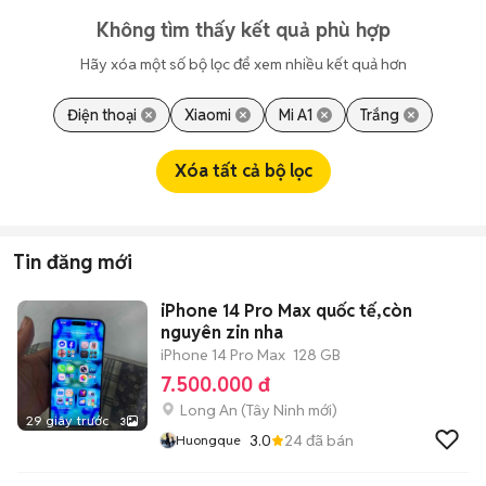
Không tìm thấy kết quả phù hợp
Hãy xóa một số bộ lọc để xem nhiều kết quả hơn
Điện thoại
Xiaomi
Mi A1
Trắng
Xóa tất cả bộ lọc
Tin đăng mới
iPhone 14 Pro Max quốc tế,còn
nguyên zin nha
iPhone 14 Pro Max
128 GB
7.500.000 đ
Long An
(
Tây Ninh
mới)
29 giây trước
3
3.0
24
đã bán
Huongque