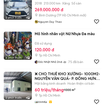
2018
213.000 km
Xăng
Số sàn
269.000.000 đ
Bình Dương
(
TP Hồ Chí Minh
mới)
2 phút trước
3
N
Nguyen Duy Thao
Mô hình nhân vật Nữ Nhựa Đa màu
Đã sử dụng
120.000 đ
Tp Hồ Chí Minh
2 phút trước
3
75
đã bán
Góc Nhật Nhỏ 2nd Jp
❌ CHO THUÊ KHO XƯỞNG- 1000M2-
NGUYỄN VĂN QUÁ- P. ĐÔNG HƯNG
THUẬN- Q 12
Mặt bằng kinh doanh
Hoàn thiện cơ bản
60 triệu/tháng
1000 m²
Tp Hồ Chí Minh
2 phút trước
4
VinhKa