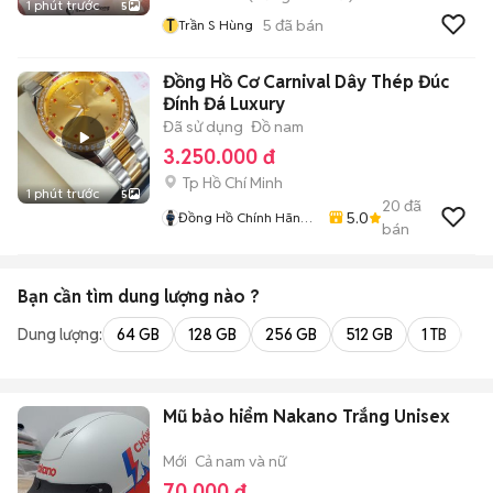
1 phút trước
5
T
5
đã bán
Trần S Hùng
Đồng Hồ Cơ Carnival Dây Thép Đúc
Đính Đá Luxury
Đã sử dụng
Đồ nam
3.250.000 đ
Tp Hồ Chí Minh
1 phút trước
5
20
đã
5.0
Đồng Hồ Chính Hãng
bán
Hiếu Nguyễn
Bạn cần tìm
dung lượng
nào ?
Dung lượng:
64 GB
128 GB
256 GB
512 GB
1 TB
2 
Mũ bảo hiểm Nakano Trắng Unisex
Mới
Cả nam và nữ
70.000 đ