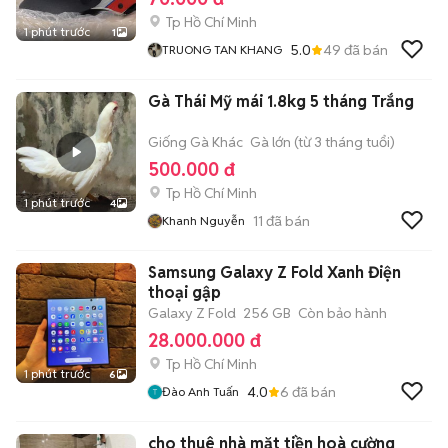
Tp Hồ Chí Minh
1 phút trước
1
5.0
49
đã bán
TRUONG TAN KHANG
Gà Thái Mỹ mái 1.8kg 5 tháng Trắng
Giống Gà Khác
Gà lớn (từ 3 tháng tuổi)
500.000 đ
Tp Hồ Chí Minh
1 phút trước
4
11
đã bán
Khanh Nguyễn
Samsung Galaxy Z Fold Xanh Điện
thoại gập
Galaxy Z Fold
256 GB
Còn bảo hành
28.000.000 đ
Tp Hồ Chí Minh
1 phút trước
6
4.0
6
đã bán
Đào Anh Tuấn
cho thuê nhà mặt tiền hoà cường