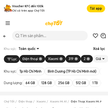
Voucher KFC đến 100k
Tải app
Chỉ có trên app Chợ Tốt
Khu vực:
Toàn quốc
Xoá lọc
Điện thoại
Xiaomi
319
2
Giá
Lọc
Khu vực:
Tp Hồ Chí Minh
Bình Dương (TP Hồ Chí Minh mới)
Bà 
Dung lượng:
64 GB
128 GB
256 GB
512 GB
1 TB
2 
Chợ Tốt
Điện thoại
Xiaomi
Xiaomi Mi A1
Điện Thoại Xiaomi Mi A1 Tr