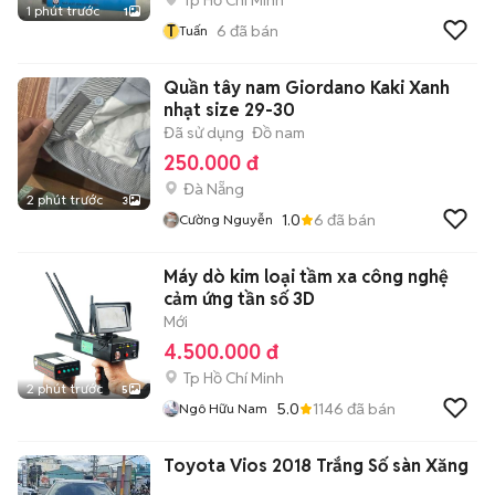
Tp Hồ Chí Minh
1 phút trước
1
T
6
đã bán
Tuấn
Quần tây nam Giordano Kaki Xanh
nhạt size 29-30
Đã sử dụng
Đồ nam
250.000 đ
Đà Nẵng
2 phút trước
3
1.0
6
đã bán
Cường Nguyễn
Máy dò kim loại tầm xa công nghệ
cảm ứng tần số 3D
Mới
4.500.000 đ
Tp Hồ Chí Minh
2 phút trước
5
5.0
1146
đã bán
Ngô Hữu Nam
Toyota Vios 2018 Trắng Số sàn Xăng