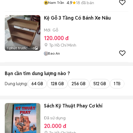
n
4.9
18
đã bán
Nam Trần
Kệ Gỗ 3 Tầng Có Bánh Xe Nâu
Mới
Gỗ
120.000 đ
Tp Hồ Chí Minh
1 phút trước
3
Bao An
Bạn cần tìm
dung lượng
nào ?
Dung lượng:
64 GB
128 GB
256 GB
512 GB
1 TB
2 
Sách Kỹ Thuật Phay Cơ khí
Đã sử dụng
20.000 đ