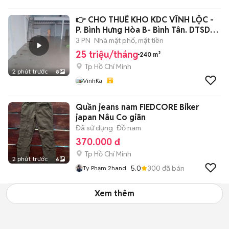
👉 CHO THUÊ KHO KDC VĨNH LỘC -
P. Bình Hưng Hòa B- Bình Tân. DTSD
360M2
3 PN
Nhà mặt phố, mặt tiền
25 triệu/tháng
240 m²
Tp Hồ Chí Minh
2 phút trước
8
VinhKa
Quần jeans nam FIEDCORE Biker
japan Nâu Co giãn
Đã sử dụng
Đồ nam
370.000 đ
Tp Hồ Chí Minh
2 phút trước
6
5.0
300
đã bán
Ty Phạm 2hand
Xem thêm