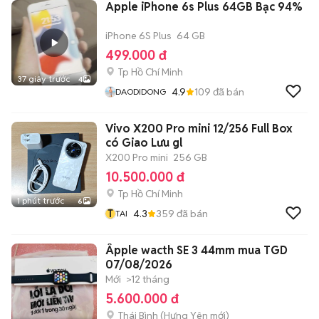
Apple iPhone 6s Plus 64GB Bạc 94%
iPhone 6S Plus
64 GB
499.000 đ
Tp Hồ Chí Minh
37 giây trước
4
4.9
109
đã bán
DAODIDONG
Vivo X200 Pro mini 12/256 Full Box
có Giao Lưu gl
X200 Pro mini
256 GB
10.500.000 đ
Tp Hồ Chí Minh
1 phút trước
6
T
4.3
359
đã bán
TAI
Âpple wacth SE 3 44mm mua TGD
07/08/2026
Mới
>12 tháng
5.600.000 đ
Thái Bình
(
Hưng Yên
mới)