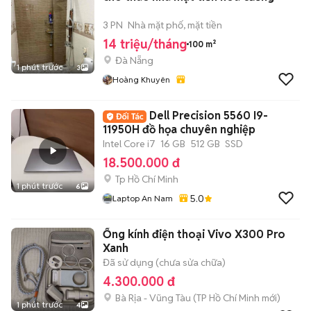
3 PN
Nhà mặt phố, mặt tiền
14 triệu/tháng
100 m²
Đà Nẵng
1 phút trước
3
Hoàng Khuyên
Dell Precision 5560 I9-
11950H đồ họa chuyên nghiệp
Intel Core i7
16 GB
512 GB
SSD
18.500.000 đ
Tp Hồ Chí Minh
1 phút trước
6
5.0
Laptop An Nam
Ống kính điện thoại Vivo X300 Pro
Xanh
Đã sử dụng (chưa sửa chữa)
4.300.000 đ
Bà Rịa - Vũng Tàu
(
TP Hồ Chí Minh
mới)
1 phút trước
4