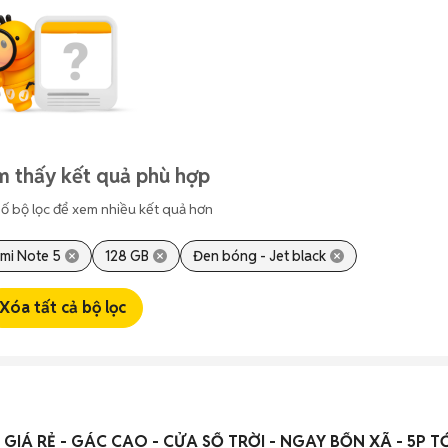
m thấy kết quả phù hợp
ố bộ lọc để xem nhiều kết quả hơn
mi Note 5
128 GB
Đen bóng - Jet black
Xóa tất cả bộ lọc
GIÁ RẺ - GÁC CAO - CỬA SỔ TRỜI - NGAY BỐN XÃ - 5P T