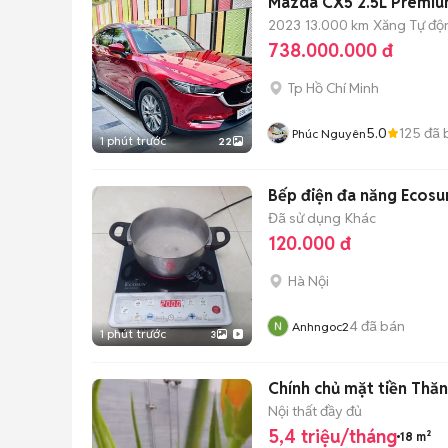
Mazda CX5 2.5L Premi
2023
13.000 km
Xăng
Tự độ
738.000.000 đ
Tp Hồ Chí Minh
5.0
125
đã 
Phúc Nguyên
1 phút trước
22
Bếp điện đa năng Eco
Đã sử dụng
Khác
120.000 đ
Hà Nội
4
đã bán
Anhngoc2
1 phút trước
3
Chính chủ mặt tiền Thăn
Nội thất đầy đủ
5,4 triệu/tháng
18 m²