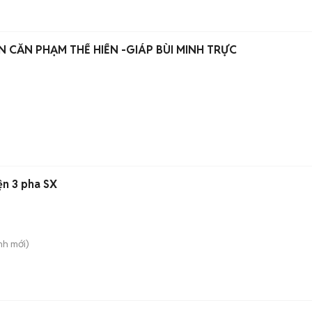
 CĂN PHẠM THẾ HIỂN -GIÁP BÙI MINH TRỰC
ện 3 pha SX
nh
mới)