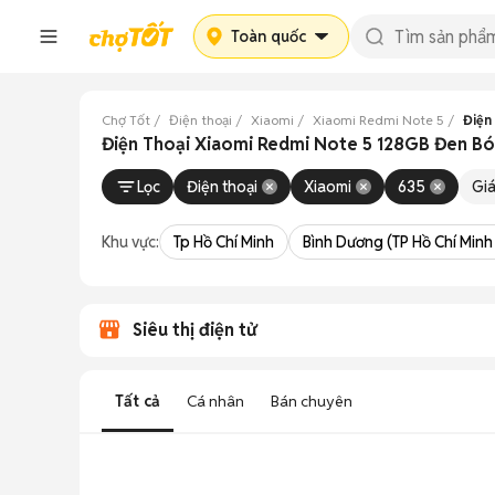
Toàn quốc
Chợ Tốt
Điện thoại
Xiaomi
Xiaomi Redmi Note 5
Điện
Điện Thoại Xiaomi Redmi Note 5 128GB Đen Bón
Lọc
Điện thoại
Xiaomi
635
Gi
Khu vực:
Tp Hồ Chí Minh
Bình Dương (TP Hồ Chí Minh
Siêu thị điện tử
Tất cả
Cá nhân
Bán chuyên