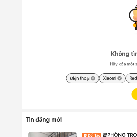
Không tì
Hãy xóa một s
Điện thoại
Xiaomi
Red
Tin đăng mới
🚨PHÒNG TRỌ 