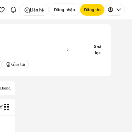
Đăng nhập
Đăng tin
Liên hệ
Xoá
lọc
Gần tôi
a hàng
ới