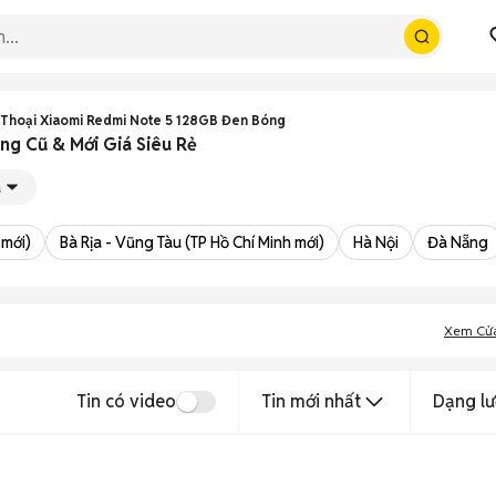
 Thoại Xiaomi Redmi Note 5 128GB Đen Bóng
g Cũ & Mới Giá Siêu Rẻ
á
 mới)
Bà Rịa - Vũng Tàu (TP Hồ Chí Minh mới)
Hà Nội
Đà Nẵng
Xem Cử
Tin có video
Tin mới nhất
Dạng lư