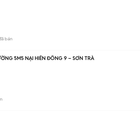
đã bán
ƯỜNG 5M5 NẠI HIÊN ĐÔNG 9 – SƠN TRÀ
án