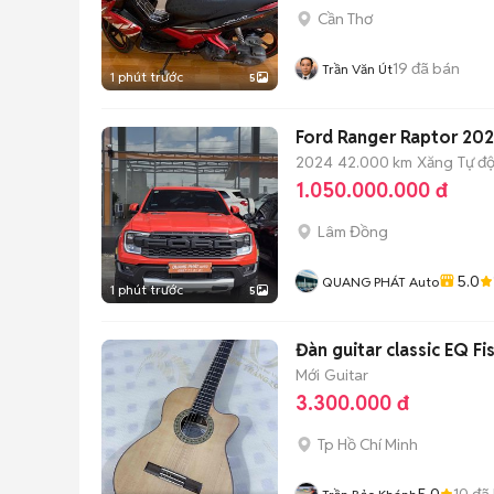
Cần Thơ
19
đã bán
Trần Văn Út
1 phút trước
5
Ford Ranger Raptor 20
2024
42.000 km
Xăng
Tự đ
1.050.000.000 đ
Lâm Đồng
5.0
QUANG PHÁT Auto
1 phút trước
5
Đàn guitar classic EQ 
Mới
Guitar
3.300.000 đ
Tp Hồ Chí Minh
5.0
10
đã