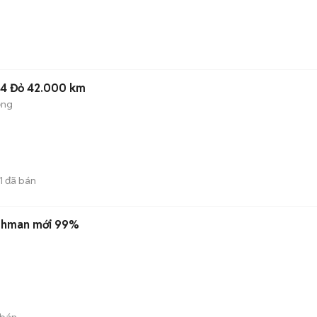
24 Đỏ 42.000 km
ộng
1
đã bán
Fishman mới 99%
 bán