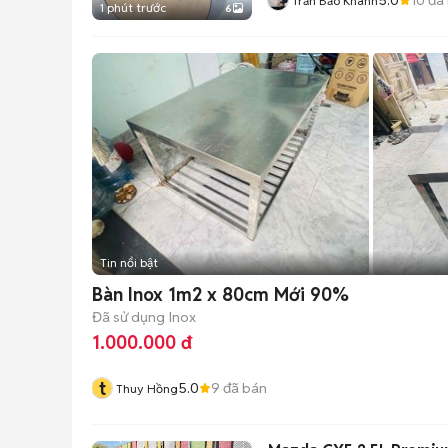
Trần Bảo Khánh
1 phút trước
6
Tin nổi bật
Bàn Inox 1m2 x 80cm Mới 90%
Đã sử dụng
Inox
1.000.000 đ
t
5.0
9
đã bán
Thuy Hồng