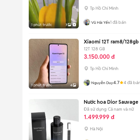
Tp Hồ Chí Minh
1
đã bán
Vũ Hải Yến
1 phút trước
7
Xiaomi 12T ram8/128gb 
12T
128 GB
3.150.000 đ
Tp Hồ Chí Minh
4.7
4
đã bá
Nguyễn Duy
1 phút trước
6
Nước hoa Dior Sauvage
Đã sử dụng
Cả nam và nữ
1.499.999 đ
Hà Nội