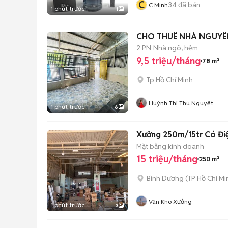
C
34
đã bán
C Minh
1 phút trước
1
CHO THUÊ NHÀ NGUYÊN
2 PN
Nhà ngõ, hẻm
9,5 triệu/tháng
78 m²
Tp Hồ Chí Minh
Huỳnh Thị Thu Nguyệt
1 phút trước
6
Xưởng 250m/15tr Có Đi
Mặt bằng kinh doanh
15 triệu/tháng
250 m²
Bình Dương
(
TP Hồ Chí Mi
Vân Kho Xưởng
1 phút trước
3