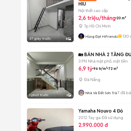
HIU
Nội thất cao cấp
2,6 triệu/tháng
20 m²
Tp Hồ Chí Minh
130
Hùng Đạt HiFriendz
37 giây trước
8
🏡 BÁN NHÀ 2 TẦNG Đ
3 PN
Nhà mặt phố, mặt tiền
6,9 tỷ
96 tr/m²
72 m²
Đà Nẵng
7
đã b
Nhà Và Đất Sơn Trà
1 phút trước
3
Yamaha Nouvo 4 Đỏ
2012
Tay ga
Đã sử dụng
2.990.000 đ