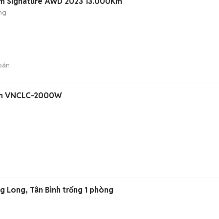
um Signature AWD 2023 13.000Km
ng
bán
sun VNCLC-2000W
g Long, Tân Bình trống 1 phòng