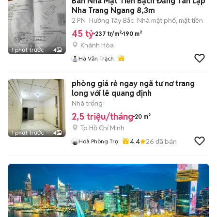
Bán Nhà Mặt Tiền Bạch Đằng Tân Lập
Nha Trang Ngang 8,3m
2 PN
Hướng Tây Bắc
Nhà mặt phố, mặt tiền
45 tỷ
237 tr/m²
190 m²
Khánh Hòa
1 phút trước
4
Hà Văn Trạch
phòng giá rẻ ngay ngã tư nơ trang
long với lê quang định
Nhà trống
2,5 triệu/tháng
20 m²
Tp Hồ Chí Minh
1 phút trước
4
4.4
26
đã bán
Hoà Phòng Trọ