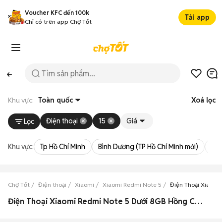
Voucher KFC đến 100k
Tải app
Chỉ có trên app Chợ Tốt
Khu vực:
Toàn quốc
Xoá lọc
Điện thoại
15
Giá
Lọc
Khu vực:
Tp Hồ Chí Minh
Bình Dương (TP Hồ Chí Minh mới)
Bà 
Chợ Tốt
Điện thoại
Xiaomi
Xiaomi Redmi Note 5
Điện Thoại Xiaomi
Điện Thoại Xiaomi Redmi Note 5 Dưới 8GB Hồng Cũ & Mới Giá Siêu Rẻ