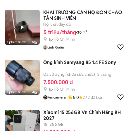
KHAI TRƯƠNG CĂN HỘ ĐÓN CHÀO
TÂN SINH VIÊN
Nội thất đầy đủ
5 triệu/tháng
30 m²
Tp Hồ Chí Minh
1 phút trước
5
Linh Quân
Ống kính Samyang 85 1.4 FE Sony
Đã sử dụng (chưa sửa chữa)
3 tháng
7.500.000 đ
Tp Hồ Chí Minh
1 phút trước
4
5.0
272
đã bán
Kencamera
Xiaomi 15 256GB Vn Chính Hãng BH
2027
15
256 GB