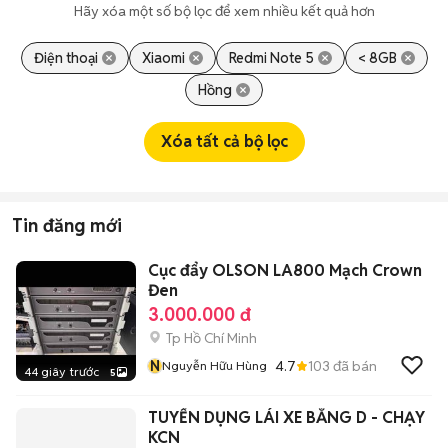
Hãy xóa một số bộ lọc để xem nhiều kết quả hơn
Điện thoại
Xiaomi
Redmi Note 5
< 8GB
Hồng
Xóa tất cả bộ lọc
Tin đăng mới
Cục đẩy OLSON LA800 Mạch Crown
Đen
3.000.000 đ
Tp Hồ Chí Minh
N
4.7
103
đã bán
Nguyễn Hữu Hùng
44 giây trước
5
TUYỂN DỤNG LÁI XE BẰNG D - CHẠY
KCN