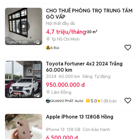
CHO THUÊ PHÒNG TRỌ TRUNG TÂM
GÒ VẤP
Nội thất đầy đủ
4,7 triệu/tháng
20 m²
Tp Hồ Chí Minh
1 phút trước
7
A
A Bùi
Toyota Fortuner 4x2 2024 Trắng
60.000 km
2024
60.000 km
Xăng
Tự động
950.000.000 đ
Lâm Đồng
1 phút trước
8
5.0
1
đã bán
QUANG PHÁT Auto
Apple iPhone 13 128GB Hồng
iPhone 13
128 GB
Còn bảo hành
6.500.000 đ