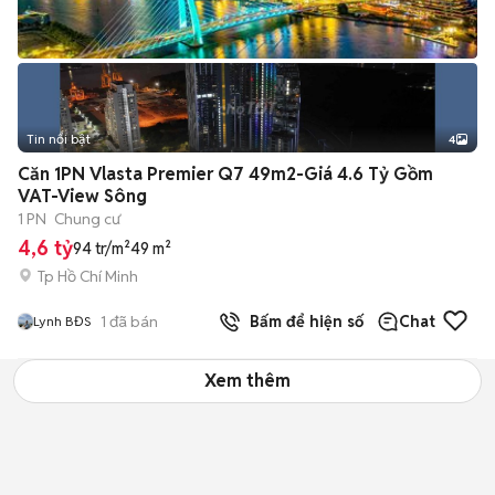
Tin nổi bật
4
Căn 1PN Vlasta Premier Q7 49m2-Giá 4.6 Tỷ Gồm
VAT-View Sông
1 PN
Chung cư
4,6 tỷ
94 tr/m²
49 m²
Tp Hồ Chí Minh
1
đã bán
Bấm để hiện số
Chat
Lynh BĐS
Xem thêm