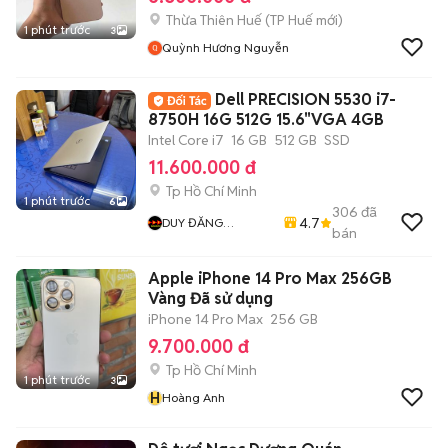
Thừa Thiên Huế
(
TP Huế
mới)
1 phút trước
3
Quỳnh Hương Nguyễn
Dell PRECISION 5530 i7-
8750H 16G 512G 15.6"VGA 4GB
Intel Core i7
16 GB
512 GB
SSD
11.600.000 đ
Tp Hồ Chí Minh
1 phút trước
6
306
đã
4.7
DUY ĐĂNG
bán
COMPUTER
Apple iPhone 14 Pro Max 256GB
Vàng Đã sử dụng
iPhone 14 Pro Max
256 GB
9.700.000 đ
Tp Hồ Chí Minh
1 phút trước
3
H
Hoàng Anh