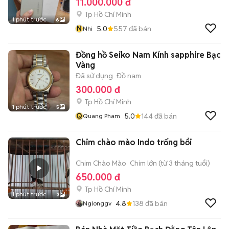
11.000.000 đ
Tp Hồ Chí Minh
1 phút trước
6
N
5.0
557
đã bán
Nhi
Đồng hồ Seiko Nam Kính sapphire Bạc
Vàng
Đã sử dụng
Đồ nam
300.000 đ
Tp Hồ Chí Minh
1 phút trước
5
Q
5.0
144
đã bán
Quang Pham
Chim chào mào Indo trống bổi
Chim Chào Mào
Chim lớn (từ 3 tháng tuổi)
650.000 đ
Tp Hồ Chí Minh
1 phút trước
3
4.8
138
đã bán
Nglonggv