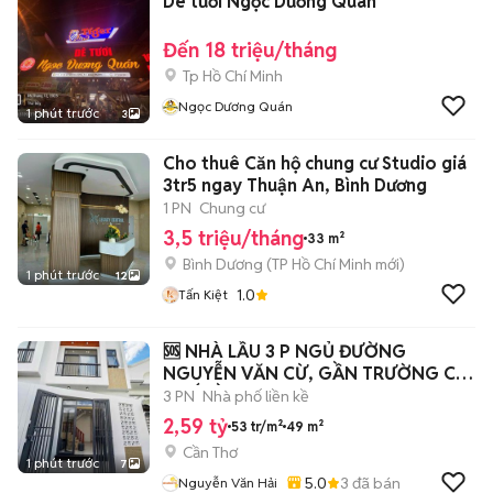
Dê tươi Ngọc Dương Quán
Đến 18 triệu/tháng
Tp Hồ Chí Minh
Ngọc Dương Quán
1 phút trước
3
Cho thuê Căn hộ chung cư Studio giá
3tr5 ngay Thuận An, Bình Dương
1 PN
Chung cư
3,5 triệu/tháng
33 m²
Bình Dương
(
TP Hồ Chí Minh
mới)
1 phút trước
12
1.0
Tấn Kiệt
🆘 NHÀ LẦU 3 P NGỦ ĐƯỜNG
NGUYỄN VĂN CỪ, GẦN TRƯỜNG CD
Y TẾ CẦN THƠ
3 PN
Nhà phố liền kề
2,59 tỷ
53 tr/m²
49 m²
Cần Thơ
1 phút trước
7
5.0
3
đã bán
Nguyễn Văn Hải