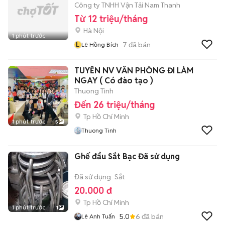
Công ty TNHH Vận Tải Nam Thanh
Từ 12 triệu/tháng
Hà Nội
1 phút trước
L
7
đã bán
Lê Hồng Bích
TUYỂN NV VĂN PHÒNG ĐI LÀM
NGAY ( Có đào tạo )
Thuong Tinh
Đến 26 triệu/tháng
Tp Hồ Chí Minh
1 phút trước
5
Thuong Tinh
Ghế đẩu Sắt Bạc Đã sử dụng
Đã sử dụng
Sắt
20.000 đ
Tp Hồ Chí Minh
1 phút trước
1
5.0
6
đã bán
Lê Anh Tuấn