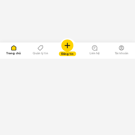
Trang chủ
Quản lý tin
Liên hệ
Tài khoản
Đăng tin
109.000 Bình chọn
Tải ứng dụng Chợ Tốt
Về Chợ Tốt
Quy chế sàn