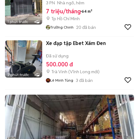
3 PN
Nhà ngõ, hẻm
7 triệu/tháng
64 m²
Tp Hồ Chí Minh
1 phút trước
4
20
đã bán
Trường Chinh
Xe đạp tập Ebet Xám Đen
Đã sử dụng
500.000 đ
Trà Vinh
(
Vĩnh Long
mới)
2 phút trước
3
3
đã bán
Lê Minh Tùng