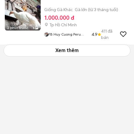
Giống Gà Khác
Gà lớn (từ 3 tháng tuổi)
1.000.000 đ
Tp Hồ Chí Minh
2 phút trước
5
411
đã
4.9
FB Huy Cuong Peru
bán
Gallos
Xem thêm