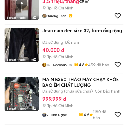
Vấp.
3,5 triệu/tháng
28 m²
Tp Hồ Chí Minh
Phuong Tran
1 phút trước
3
Jean nam đen size 32, form ống rộng
Đã sử dụng
Đồ nam
40.000 đ
Tp Hồ Chí Minh
1 phút trước
2
4.8
459
đã bán
TS - Second904
MAIN B360 THÁO MÁY CHẠY KHỎE
BAO ÊM CHẤT LƯỢNG
Đã sử dụng (chưa sửa chữa)
Còn bảo hành
999.999 đ
Tp Hồ Chí Minh
1 phút trước
4
1180
đã
4.8
Vi Tính Ngọc
bán
Trang