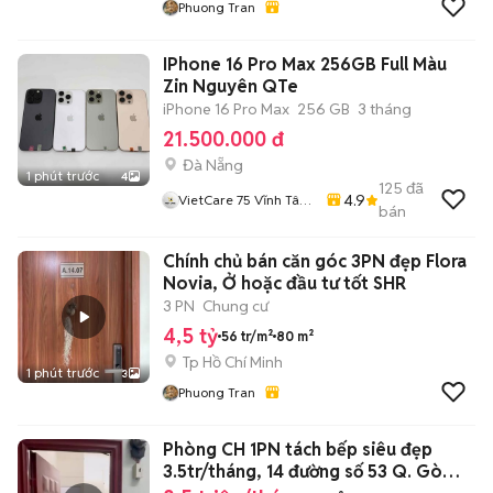
Phuong Tran
IPhone 16 Pro Max 256GB Full Màu
Zin Nguyên QTe
iPhone 16 Pro Max
256 GB
3 tháng
21.500.000 đ
Đà Nẵng
1 phút trước
4
125
đã
4.9
VietCare 75 Vĩnh Tân
bán
Thanh Khê Đà Nẵng
Chính chủ bán căn góc 3PN đẹp Flora
Novia, Ở hoặc đầu tư tốt SHR
3 PN
Chung cư
4,5 tỷ
56 tr/m²
80 m²
Tp Hồ Chí Minh
1 phút trước
3
Phuong Tran
Phòng CH 1PN tách bếp siêu đẹp
3.5tr/tháng, 14 đường số 53 Q. Gò