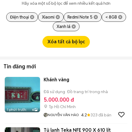
Hãy xóa một số bộ lọc để xem nhiều kết quả hơn
Điện thoại
Xiaomi
Redmi Note 5
< 8GB
Xanh lá
Xóa tất cả bộ lọc
Tin đăng mới
Khánh vàng
Đã sử dụng
Đồ trang trí trong nhà
5.000.000 đ
Tp Hồ Chí Minh
1 phút trước
6
4.2
323
đã bán
NGUYỄN VĂN HÀO
Tủ lạnh Teka NFE 900 X 610 lít