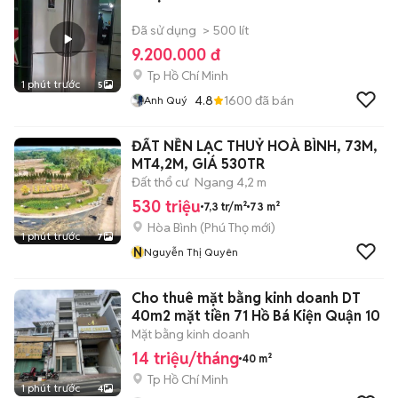
Đã sử dụng
> 500 lít
9.200.000 đ
Tp Hồ Chí Minh
1 phút trước
5
4.8
1600
đã bán
Anh Quý
ĐẤT NỀN LẠC THUỶ HOÀ BÌNH, 73M,
MT4,2M, GIÁ 530TR
Đất thổ cư
Ngang 4,2 m
530 triệu
7,3 tr/m²
73 m²
Hòa Bình
(
Phú Thọ
mới)
1 phút trước
7
N
Nguyễn Thị Quyên
Cho thuê mặt bằng kinh doanh DT
40m2 mặt tiền 71 Hồ Bá Kiện Quận 10
Mặt bằng kinh doanh
14 triệu/tháng
40 m²
Tp Hồ Chí Minh
1 phút trước
4