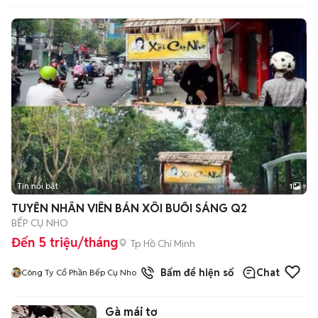
Tin nổi bật
1
TUYỂN NHÂN VIÊN BÁN XÔI BUỔI SÁNG Q2
BẾP CỤ NHO
Đến 5 triệu/tháng
Tp Hồ Chí Minh
Bấm để hiện số
Chat
Công Ty Cổ Phần Bếp Cụ Nho
Gà mái tơ