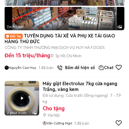
Tin nổi bật
3
TUYỂN DỤNG TÀI XẾ VÀ PHỤ XE TẢI GIAO
HÀNG THỦ ĐỨC
CÔNG TY TNHH THƯƠNG MẠI DỊCH VỤ HUY HÀ FOODS
Đến 15 triệu/tháng
Tp Hồ Chí Minh
1
đã bán
Bấm để hiện số
Chat
Nguyễn Cao Huy
Máy giặt Electrolux 7kg cửa ngang
Trắng, vàng kem
Đã sử dụng
Cửa trước (lồng ngang)
7 - 7.9
kg
Cho tặng
2 phút trước
1
Hà Nội
1
đã bán
Văn Cường Ngô