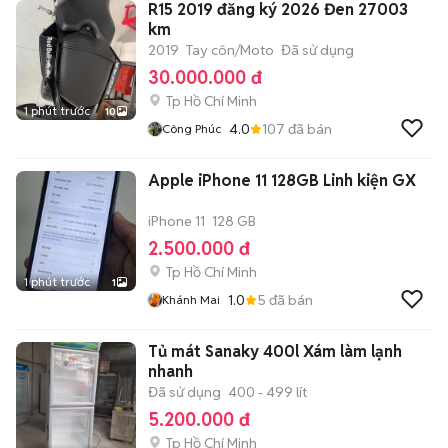
R15 2019 đăng ký 2026 Đen 27003
km
2019
Tay côn/Moto
Đã sử dụng
30.000.000 đ
Tp Hồ Chí Minh
1 phút trước
10
4.0
107
đã bán
Công Phúc
Apple iPhone 11 128GB Linh kiện GX
iPhone 11
128 GB
2.500.000 đ
Tp Hồ Chí Minh
1 phút trước
1
1.0
5
đã bán
Khánh Mai
Tủ mát Sanaky 400l Xám làm lạnh
nhanh
Đã sử dụng
400 - 499 lít
5.200.000 đ
Tp Hồ Chí Minh