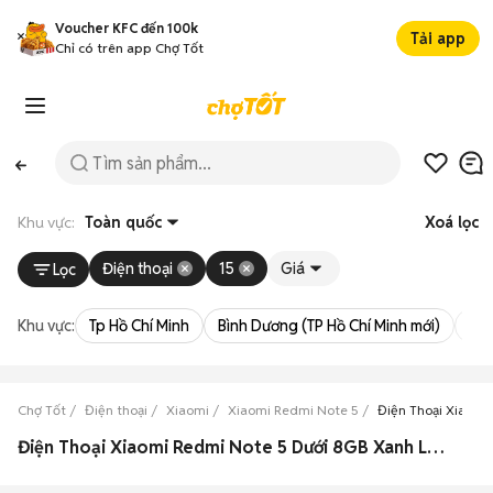
Voucher KFC đến 100k
Tải app
Chỉ có trên app Chợ Tốt
Khu vực:
Toàn quốc
Xoá lọc
Điện thoại
15
Giá
Lọc
Khu vực:
Tp Hồ Chí Minh
Bình Dương (TP Hồ Chí Minh mới)
Bà 
Chợ Tốt
Điện thoại
Xiaomi
Xiaomi Redmi Note 5
Điện Thoại Xiaomi
Điện Thoại Xiaomi Redmi Note 5 Dưới 8GB Xanh Lá Cũ & Mới Giá Siêu Rẻ