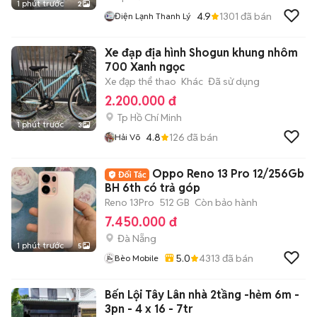
1 phút trước
2
4.9
1301
đã bán
Điện Lạnh Thanh Lý
Xe đạp địa hình Shogun khung nhôm
700 Xanh ngọc
Xe đạp thể thao
Khác
Đã sử dụng
2.200.000 đ
Tp Hồ Chí Minh
1 phút trước
3
4.8
126
đã bán
Hải Võ
Oppo Reno 13 Pro 12/256Gb
BH 6th có trả góp
Reno 13Pro
512 GB
Còn bảo hành
7.450.000 đ
Đà Nẵng
1 phút trước
5
5.0
4313
đã bán
Bèo Mobile
Bến Lội Tây Lân nhà 2tầng -hẻm 6m -
3pn - 4 x 16 - 7tr