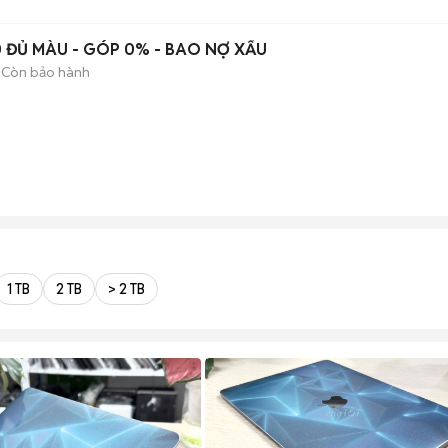
0 ĐỦ MÀU - GÓP 0% - BAO NỢ XẤU
Còn bảo hành
1 TB
2 TB
> 2 TB