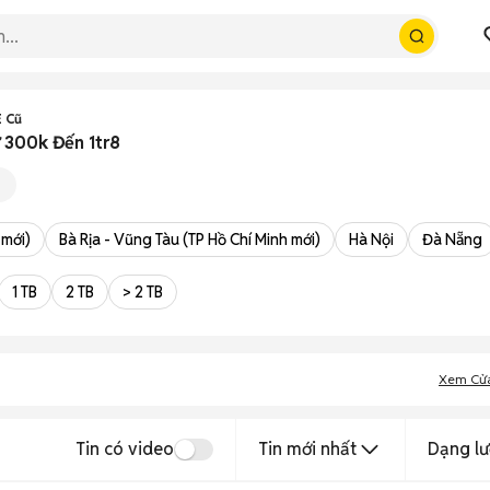
 Cũ
 300k Đến 1tr8
 mới)
Bà Rịa - Vũng Tàu (TP Hồ Chí Minh mới)
Hà Nội
Đà Nẵng
1 TB
2 TB
> 2 TB
Xem Cử
Tin có video
Tin mới nhất
Dạng lư