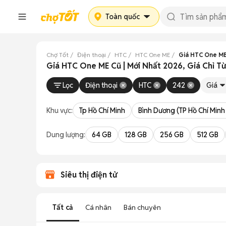
Toàn quốc
Chợ Tốt
Điện thoại
HTC
HTC One ME
Giá HTC One ME
Giá HTC One ME Cũ | Mới Nhất 2026, Giá Chỉ Từ
Lọc
Điện thoại
HTC
242
Giá
Khu vực:
Tp Hồ Chí Minh
Bình Dương (TP Hồ Chí Minh
Dung lượng:
64 GB
128 GB
256 GB
512 GB
Siêu thị điện tử
Tất cả
Cá nhân
Bán chuyên