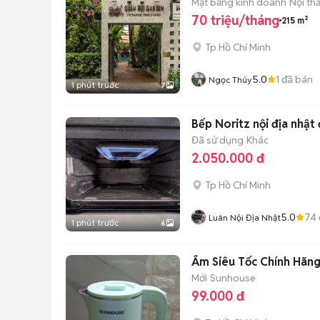
Mặt bằng kinh doanh
Nội th
70 triệu/tháng
215 m²
Tp Hồ Chí Minh
5.0
1
đã bán
Ngọc Thúy
1 phút trước
7
Bếp Noritz nội địa nhật
Đã sử dụng
Khác
2.050.000 đ
Tp Hồ Chí Minh
5.0
74
Luân Nội Địa Nhật
1 phút trước
6
Ấm Siêu Tốc Chính Hãng 
Mới
Sunhouse
99.000 đ