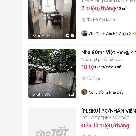
1 PN
Hướng Đông Nam
Căn h
7 triệu/tháng
43 m²
Tp Hồ Chí Minh
Cho Thuê Căn Hộ Quận 2 ✅
1 phút trước
8
Nhà 80m² Việt Hưng, 4 t
Nhà mặt phố, mặt tiền
10 tỷ
125 tr/m²
80 m²
Hà Nội
Cộng Đồng Nhà Đất
1 phút trước
5
[PLEIKU] PC/NHÂN VIÊ
CÔNG TY TNHH SỨC BẬT
Đến 13 triệu/tháng