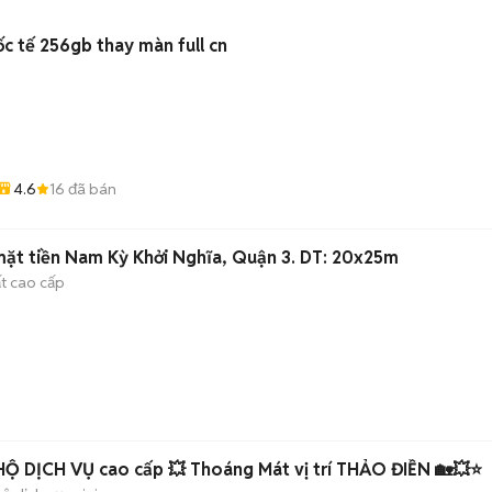
c tế 256gb thay màn full cn
4.6
16
đã bán
ặt tiền Nam Kỳ Khởi Nghĩa, Quận 3. DT: 20x25m
ất cao cấp
HỘ DỊCH VỤ cao cấp 💥 Thoáng Mát vị trí THẢO ĐIỀN 🏡💥⭐️