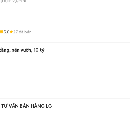
ộ dịch vụ, mini
5.0
27
đã bán
ầng, sân vườn, 10 tỷ
N TƯ VẤN BÁN HÀNG LG