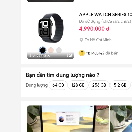
APPLE WATCH SERIES 1
Đã sử dụng (chưa sửa chữa)
4.990.000 đ
Tp Hồ Chí Minh
T
2
đã bán
TB Mobile
2 phút trước
3
Bạn cần tìm
dung lượng
nào ?
Dung lượng:
64 GB
128 GB
256 GB
512 GB