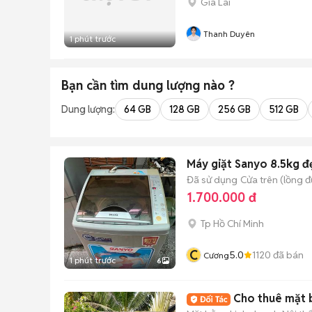
Gia Lai
Thanh Duyên
1 phút trước
Bạn cần tìm
dung lượng
nào ?
Dung lượng:
64 GB
128 GB
256 GB
512 GB
Máy giặt Sanyo 8.5kg đ
Đã sử dụng
Cửa trên (lồng 
1.700.000 đ
Tp Hồ Chí Minh
C
5.0
1120
đã bán
Cương
1 phút trước
6
Cho thuê mặt 