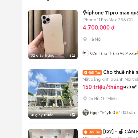
💦iphone 11 pro max quố
iPhone 11 Pro Max
256 GB
4.700.000 đ
Hà Nội
Cửa Hàng Thành Vũ Mobile
32 giây trước
6
Cho thuê nhà m
Mặt bằng kinh doanh
Nội th
150 triệu/tháng
420 m²
Tp Hồ Chí Minh
5.0
1
đã bán
Ngọc Thúy
41 giây trước
4
[Q2] - 🍎 CĂN 