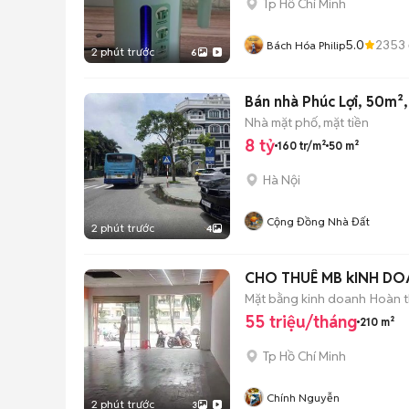
Tp Hồ Chí Minh
5.0
2353
Bách Hóa Philip
2 phút trước
6
Bán nhà Phúc Lợi, 50m², 
Nhà mặt phố, mặt tiền
8 tỷ
160 tr/m²
50 m²
Hà Nội
Cộng Đồng Nhà Đất
2 phút trước
4
CHO THUÊ MB kINH D
Mặt bằng kinh doanh
Hoàn t
55 triệu/tháng
210 m²
Tp Hồ Chí Minh
Chính Nguyễn
2 phút trước
3