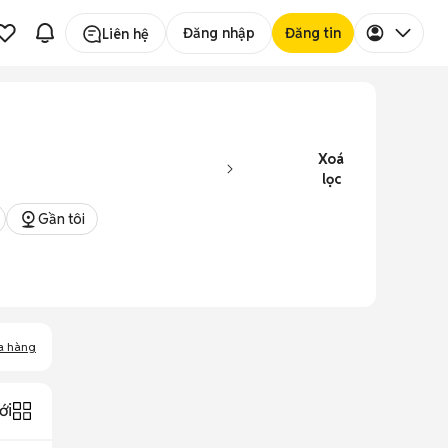
Đăng nhập
Đăng tin
Liên hệ
Xoá
lọc
Gần tôi
a hàng
ới