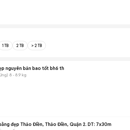
1 TB
2 TB
> 2 TB
ẹp nguyên bản bao tốt bh6 th
đứng)
8 - 8.9 kg
bằng đẹp Thảo Điền, Thảo Điền, Quận 2. DT: 7x30m