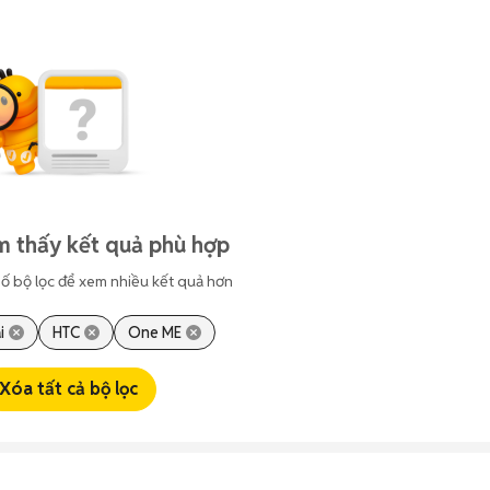
m thấy kết quả phù hợp
ố bộ lọc để xem nhiều kết quả hơn
i
HTC
One ME
Xóa tất cả bộ lọc