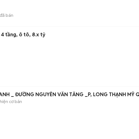
đã bán
4 tầng, ô tô, 8.x tỷ
OANH _ ĐƯỜNG NGUYỄN VĂN TĂNG _P, LONG THẠNH MỸ Q
hiện cơ bản