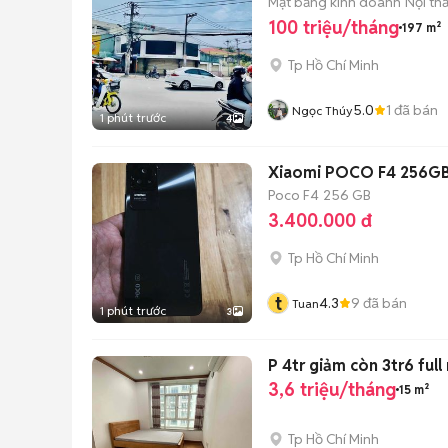
Mặt bằng kinh doanh
Nội th
100 triệu/tháng
197 m²
Tp Hồ Chí Minh
5.0
1
đã bán
Ngọc Thúy
1 phút trước
4
Xiaomi POCO F4 256GB
Poco F4
256 GB
3.400.000 đ
Tp Hồ Chí Minh
t
4.3
9
đã bán
Tuan
1 phút trước
3
P 4tr giảm còn 3tr6 ful
3,6 triệu/tháng
15 m²
Tp Hồ Chí Minh