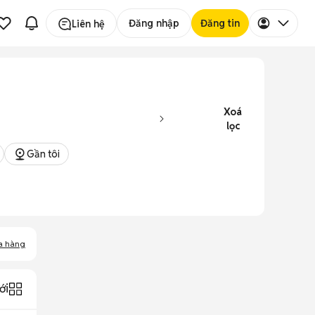
Đăng nhập
Đăng tin
Liên hệ
Xoá
lọc
Gần tôi
a hàng
ới