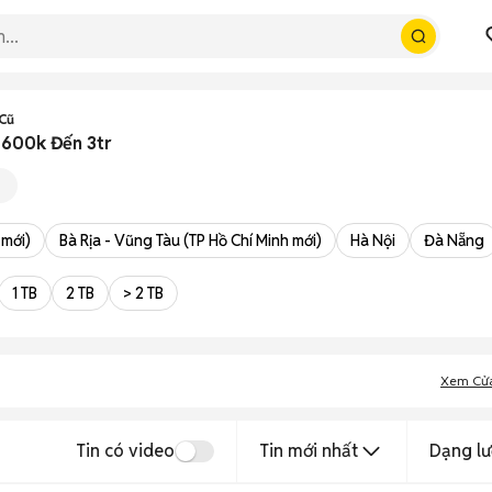
 Cũ
ừ 600k Đến 3tr
 mới)
Bà Rịa - Vũng Tàu (TP Hồ Chí Minh mới)
Hà Nội
Đà Nẵng
1 TB
2 TB
> 2 TB
Xem Cử
Tin có video
Tin mới nhất
Dạng lư