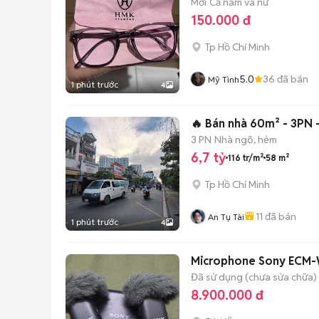
Mới
Cả nam và nữ
150.000 đ
Tp Hồ Chí Minh
5.0
36
đã bán
Mỹ Tình
1 phút trước
4
🔥 Bán nhà 60m² - 3PN - 
3 PN
Nhà ngõ, hẻm
6,7 tỷ
116 tr/m²
58 m²
Tp Hồ Chí Minh
11
đã bán
An Tụ Tài
1 phút trước
4
Microphone Sony ECM-W
Đã sử dụng (chưa sửa chữa)
8.900.000 đ