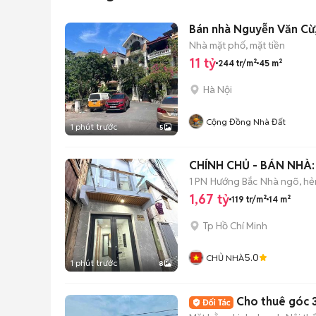
Bán nhà Nguyễn Văn Cừ,
Nhà mặt phố, mặt tiền
11 tỷ
244 tr/m²
45 m²
Hà Nội
Cộng Đồng Nhà Đất
1 phút trước
5
CHÍNH CHỦ - BÁN NHÀ:
1 PN
Hướng Bắc
Nhà ngõ, h
1,67 tỷ
119 tr/m²
14 m²
Tp Hồ Chí Minh
5.0
CHỦ NHÀ
1 phút trước
8
Cho thuê góc 3