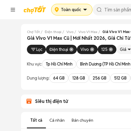
Toàn quốc
Chợ Tốt
Điện thoại
Vivo
Vivo V1 Max
Giá Vivo V1 Max
Giá Vivo V1 Max Cũ | Mới Nhất 2026, Giá Chỉ T
Lọc
Điện thoại
Vivo
125
Giá
Khu vực:
Tp Hồ Chí Minh
Bình Dương (TP Hồ Chí Minh
Dung lượng:
64 GB
128 GB
256 GB
512 GB
Siêu thị điện tử
Tất cả
Cá nhân
Bán chuyên