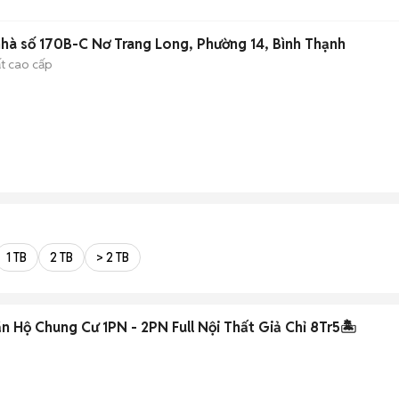
hà số 170B-C Nơ Trang Long, Phường 14, Bình Thạnh
ất cao cấp
1 TB
2 TB
> 2 TB
n Hộ Chung Cư 1PN - 2PN Full Nội Thất Giả Chỉ 8Tr5🏝️