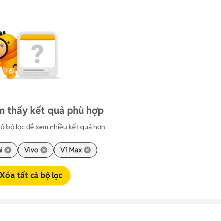
m thấy kết quả phù hợp
ố bộ lọc để xem nhiều kết quả hơn
i
Vivo
V1 Max
Xóa tất cả bộ lọc