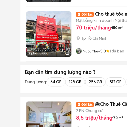
Cho thuê tòa n
Mặt bằng kinh doanh
Nội th
70 triệu/tháng
150 m²
Tp Hồ Chí Minh
5.0
1
đã bán
Ngọc Thúy
2 phút trước
3
Bạn cần tìm
dung lượng
nào ?
Dung lượng:
64 GB
128 GB
256 GB
512 GB
🏝️Cho Thuê Că
2 PN
Chung cư
8,5 triệu/tháng
70 m²