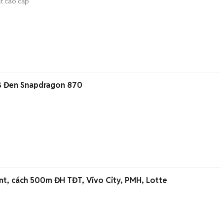
ất cao cấp
 Đen Snapdragon 870
l nt, cách 500m ĐH TĐT, Vivo City, PMH, Lotte