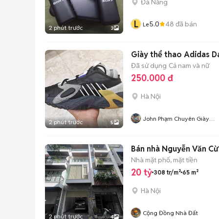
Đà Nẵng
L
5.0
48
đã bán
Le
2 phút trước
3
Giày thể thao Adidas D
Đã sử dụng
Cả nam và nữ
250.000 đ
Hà Nội
John Phạm Chuyên Giày
2 phút trước
5
2hand
Bán nhà Nguyễn Văn Cừ 
Nhà mặt phố, mặt tiền
20 tỷ
308 tr/m²
65 m²
Hà Nội
Cộng Đồng Nhà Đất
2 phút trước
4