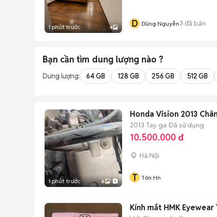
D
3
đã bán
Dũng Nguyễn
1 phút trước
4
Bạn cần tìm
dung lượng
nào ?
Dung lượng:
64 GB
128 GB
256 GB
512 GB
Honda Vision 2013 Chân
2013
Tay ga
Đã sử dụng
10.500.000 đ
Hà Nội
T
Tôn Hn
1 phút trước
6
Kính mắt HMK Eyewear 