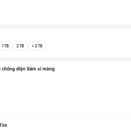
1 TB
2 TB
> 2 TB
 chống điện Xám xi măng
Tím