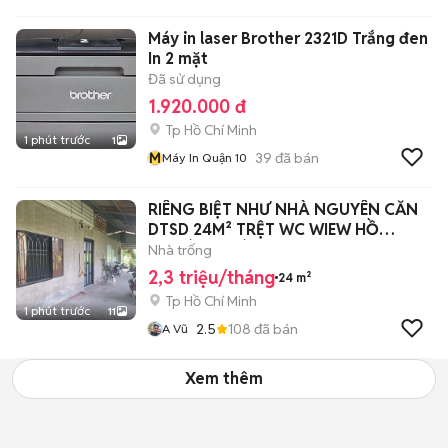
Máy in laser Brother 2321D Trắng đen
In 2 mặt
Đã sử dụng
1.920.000 đ
Tp Hồ Chí Minh
1 phút trước
1
M
39
đã bán
Máy In Quận 10
RIÊNG BIỆT NHƯ NHÀ NGUYÊN CĂN
DTSD 24M² TRỆT WC WIEW HỒ
THOÁNG MÁT
Nhà trống
2,3 triệu/tháng
24 m²
Tp Hồ Chí Minh
1 phút trước
11
2.5
108
đã bán
A Vũ
Xem thêm