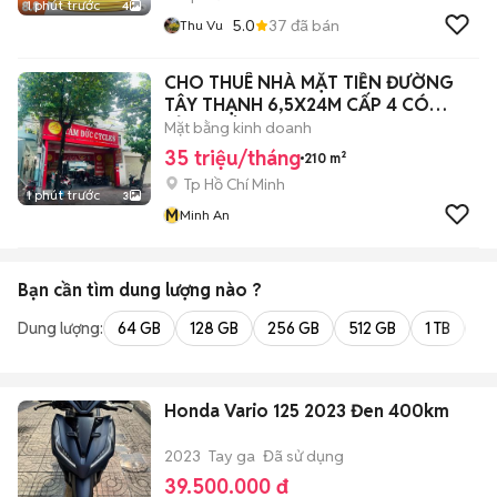
1 phút trước
4
5.0
37
đã bán
Thu Vu
CHO THUÊ NHÀ MẶT TIỀN ĐƯỜNG
TÂY THẠNH 6,5X24M CẤP 4 CÓ
LỬNG SÂN RỘNG
Mặt bằng kinh doanh
35 triệu/tháng
210 m²
Tp Hồ Chí Minh
1 phút trước
3
M
Minh An
Bạn cần tìm
dung lượng
nào ?
Dung lượng:
64 GB
128 GB
256 GB
512 GB
1 TB
2 
Honda Vario 125 2023 Đen 400km
2023
Tay ga
Đã sử dụng
39.500.000 đ