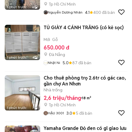
Tp Hồ Chí Minh
1 phút trước
6
4.1
400
đã bán
Nguyễn Dương Nhân
TỦ GIÀY 4 CÁNH TRẮNG (có kẻ sọc)
Mới
Gỗ
650.000 đ
Đà Nẵng
1 phút trước
4
5.0
87
đã bán
Nhật Ni
Cho thuê phòng trọ 2.6tr có gác cao,
gần chợ An Nhơn
Nhà trống
2,6 triệu/tháng
18 m²
Tp Hồ Chí Minh
1 phút trước
7
3.0
5
đã bán
HẬU 3001
Yamaha Grande Đỏ đen có gl giao lưu