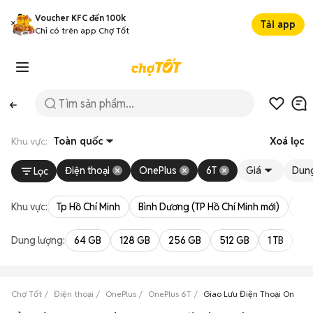
Voucher KFC đến 100k
Tải app
Chỉ có trên app Chợ Tốt
Khu vực:
Toàn quốc
Xoá lọc
Điện thoại
OnePlus
6T
Giá
Dung
Lọc
Khu vực:
Tp Hồ Chí Minh
Bình Dương (TP Hồ Chí Minh mới)
Bà 
Dung lượng:
64 GB
128 GB
256 GB
512 GB
1 TB
2 
Chợ Tốt
Điện thoại
OnePlus
OnePlus 6T
Giao Lưu Điện Thoại OnePlu