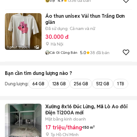
đ
4.9
1336
đã bán
Đại
Áo thun unisex Vải thun Trắng Đơn
giản
Đã sử dụng
Cả nam và nữ
30.000 đ
Hà Nội
1 phút trước
1
5.0
38
đã bán
Cái Gì Cũng Bán
Bạn cần tìm
dung lượng
nào ?
Dung lượng:
64 GB
128 GB
256 GB
512 GB
1 TB
2 
Xưởng 8x16 Đúc Lửng, Mã Lò Ao đôi
Điện Ti200A mới
Mặt bằng kinh doanh
17 triệu/tháng
150 m²
Tp Hồ Chí Minh