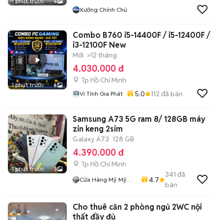
1 phút trước
5
Xưởng Chính Chủ
Combo B760 i5-14400F / i5-12400F /
i3-12100F New
Mới
>12 tháng
4.030.000 đ
Tp Hồ Chí Minh
1 phút trước
6
5.0
112
đã bán
Vi Tính Gia Phát
Samsung A73 5G ram 8/ 128GB máy
zin keng 2sim
Galaxy A73
128 GB
4.390.000 đ
Tp Hồ Chí Minh
1 phút trước
3
341
đã
4.7
Cửa Hàng Mỹ Mỹ
bán
Store
Cho thuê căn 2 phòng ngủ 2WC nội
thất đầy đủ