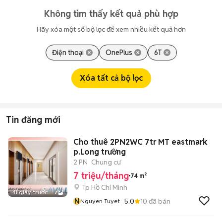
Không tìm thấy kết quả phù hợp
Hãy xóa một số bộ lọc để xem nhiều kết quả hơn
Điện thoại
OnePlus
6T
Xóa tất cả bộ lọc
Tin đăng mới
Cho thuê 2PN2WC 7tr MT eastmark
p.Long trường
2 PN
Chung cư
7 triệu/tháng
74 m²
Tp Hồ Chí Minh
41 giây trước
7
N
5.0
10
đã bán
Nguyen Tuyet