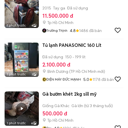
2015
Tay ga
Đã sử dụng
11.500.000 đ
Tp Hồ Chí Minh
1 phút trước
4
4.8
1486
đã bán
Trường Thịnh
Tủ lạnh PANASONIC 160 Lít
Đã sử dụng
150 - 199 lít
2.100.000 đ
Bình Dương
(
TP Hồ Chí Minh
mới)
1 phút trước
3
Đ
5.0
1178
đã bán
ĐIỆN MÁY ĐỨC MẠNH
Gà bướm khét 2kg siil mỹ
Giống Gà Khác
Gà lớn (từ 3 tháng tuổi)
500.000 đ
Tp Hồ Chí Minh
1 phút trước
6