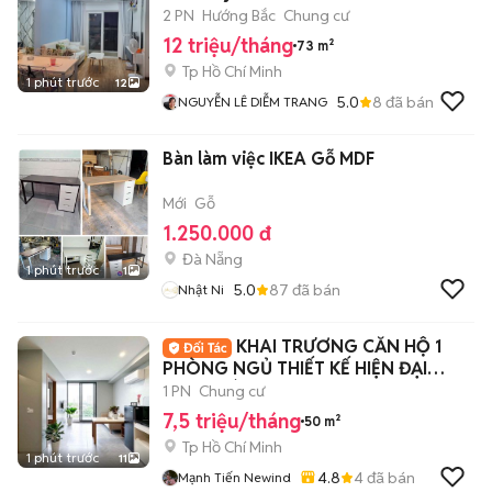
2 PN
Hướng Bắc
Chung cư
12 triệu/tháng
73 m²
Tp Hồ Chí Minh
1 phút trước
12
5.0
8
đã bán
NGUYỄN LÊ DIỄM TRANG
Bàn làm việc IKEA Gỗ MDF
Mới
Gỗ
1.250.000 đ
Đà Nẵng
1 phút trước
1
5.0
87
đã bán
Nhật Ni
KHAI TRƯƠNG CĂN HỘ 1
PHÒNG NGỦ THIẾT KẾ HIỆN ĐẠI
NGAY SÁT LOTTE QUẬN 7
1 PN
Chung cư
7,5 triệu/tháng
50 m²
Tp Hồ Chí Minh
1 phút trước
11
4.8
4
đã bán
Mạnh Tiến Newind