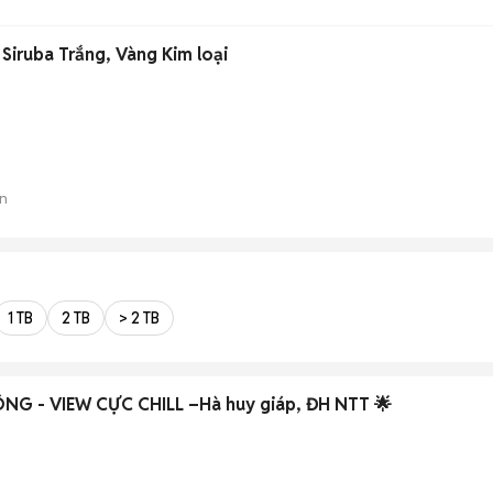
Siruba Trắng, Vàng Kim loại
n
1 TB
2 TB
> 2 TB
G - VIEW CỰC CHILL –Hà huy giáp, ĐH NTT 🌟