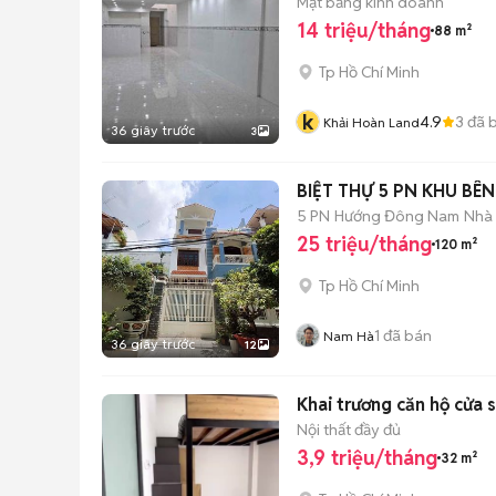
Mặt bằng kinh doanh
14 triệu/tháng
88 m²
Tp Hồ Chí Minh
k
4.9
3
đã 
Khải Hoàn Land
36 giây trước
3
BIỆT THỰ 5 PN KHU BÊ
5 PN
Hướng Đông Nam
Nhà 
25 triệu/tháng
120 m²
Tp Hồ Chí Minh
1
đã bán
Nam Hà
36 giây trước
12
Khai trương căn hộ cửa s
Nội thất đầy đủ
3,9 triệu/tháng
32 m²