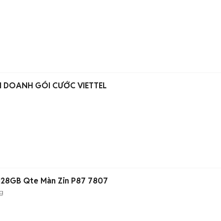
H DOANH GÓI CƯỚC VIETTEL
 128GB Qte Màn Zin P87 7807
g