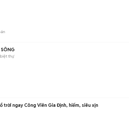
bán
N SÔNG
biệt thự
ổ trời ngay Công Viên Gia Định, hiếm, siêu xịn