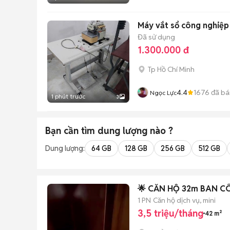
Máy vắt sổ công nghiệp 
Đã sử dụng
1.300.000 đ
Tp Hồ Chí Minh
4.4
1676
đã bá
Ngọc Lực
1 phút trước
3
Bạn cần tìm
dung lượng
nào ?
Dung lượng:
64 GB
128 GB
256 GB
512 GB
🌟 CĂN HỘ 32m BAN CÔN
1 PN
Căn hộ dịch vụ, mini
3,5 triệu/tháng
42 m²