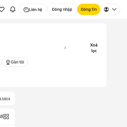
Đăng nhập
Đăng tin
Liên hệ
Xoá
lọc
Gần tôi
a hàng
ới