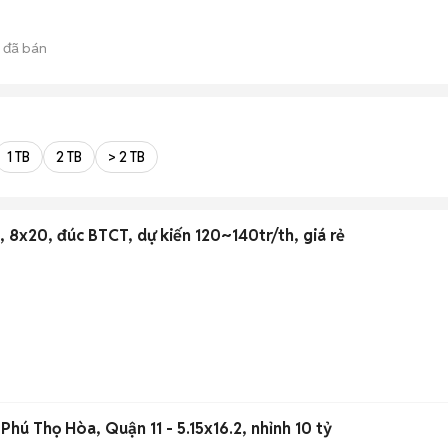
đã bán
1 TB
2 TB
> 2 TB
, 8x20, đúc BTCT, dự kiến 120~140tr/th, giá rẻ
hú Thọ Hòa, Quận 11 - 5.15x16.2, nhỉnh 10 tỷ