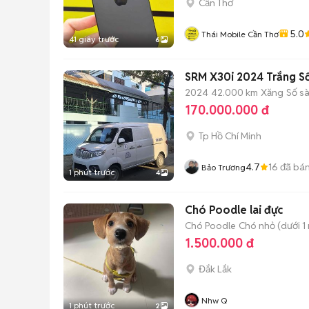
Cần Thơ
5.0
Thái Mobile Cần Thơ
41 giây trước
6
SRM X30i 2024 Trắng S
2024
42.000 km
Xăng
Số s
170.000.000 đ
Tp Hồ Chí Minh
4.7
16
đã bá
Bảo Trương
1 phút trước
4
Chó Poodle lai đực
Chó Poodle
Chó nhỏ (dưới 1 
1.500.000 đ
Đắk Lắk
Nhw Q
1 phút trước
2