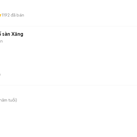
1192
đã bán
ố sàn Xăng
àn
n
năm tuổi)