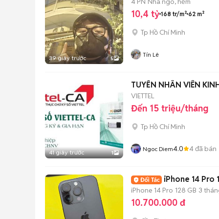
4 PN
Nhà ngõ, hẻm
10,4 tỷ
168 tr/m²
62 m²
Tp Hồ Chí Minh
Tín Lê
39 giây trước
5
TUYỂN NHÂN VIÊN KIN
VIETTEL
Đến 15 triệu/tháng
Tp Hồ Chí Minh
4.0
4
đã bán
Ngoc Diem
41 giây trước
1
iPhone 14 Pro
iPhone 14 Pro
128 GB
3 thán
10.700.000 đ