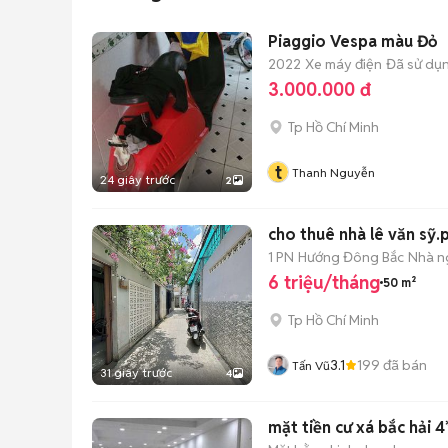
Piaggio Vespa màu Đỏ
2022
Xe máy điện
Đã sử dụ
3.000.000 đ
Tp Hồ Chí Minh
t
Thanh Nguyễn
24 giây trước
2
cho thuê nhà lê văn sỹ.
1 PN
Hướng Đông Bắc
Nhà n
6 triệu/tháng
50 m²
Tp Hồ Chí Minh
3.1
199
đã bán
Tấn Vũ
31 giây trước
4
mặt tiền cư xá bắc hải 