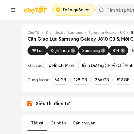
Toàn quốc
Chợ Tốt
Điện thoại
Samsung
Samsung Galaxy J810
G
Cần Giao Lưu Samsung Galaxy J810 Cũ & Mới 
Lọc
Điện thoại
Samsung
814
Khu vực:
Tp Hồ Chí Minh
Bình Dương (TP Hồ Chí Minh
Dung lượng:
64 GB
128 GB
256 GB
512 GB
Siêu thị điện tử
Tất cả
Cá nhân
Bán chuyên