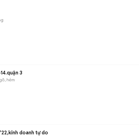
ng
p14.quận 3
gõ, hẻm
4*22,kinh doanh tự do