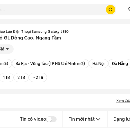
iao Lưu Điện Thoại Samsung Galaxy J810
Có GL Dòng Cao, Ngang Tầm
Giá
 mới)
Bà Rịa - Vũng Tàu (TP Hồ Chí Minh mới)
Hà Nội
Đà Nẵng
1 TB
2 TB
> 2 TB
Xem Cử
Tin có video
Tin mới nhất
Dạng lư