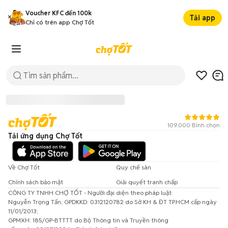
Voucher KFC đến 100k
Tải app
Chỉ có trên app Chợ Tốt
109.000 Bình chọn
Tải ứng dụng Chợ Tốt
Về Chợ Tốt
Quy chế sàn
Chính sách bảo mật
Giải quyết tranh chấp
CÔNG TY TNHH CHỢ TỐT - Người đại diện theo pháp luật:
Đã có lỗi xảy ra!
Nguyễn Trọng Tấn; GPDKKD: 0312120782 do Sở KH & ĐT TP.HCM cấp ngày
11/01/2013;
Vui lòng thử lại sau.
GPMXH: 185/GP-BTTTT do Bộ Thông tin và Truyền thông