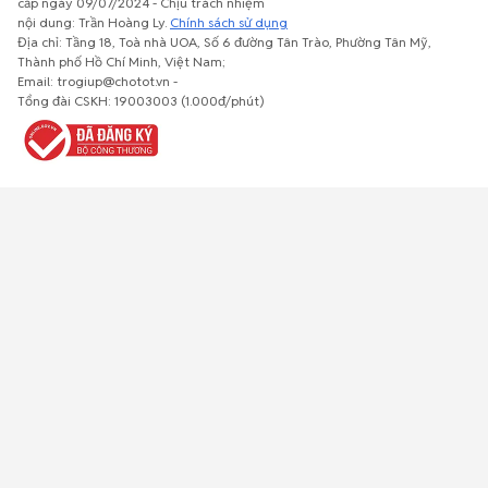
cấp ngày 09/07/2024 - Chịu trách nhiệm
nội dung: Trần Hoàng Ly.
Chính sách sử dụng
Địa chỉ: Tầng 18, Toà nhà UOA, Số 6 đường Tân Trào, Phường Tân Mỹ,
Thành phố Hồ Chí Minh, Việt Nam;
Email: trogiup@chotot.vn -
Bất động
Xe cộ
Thú cưng
Đồ gia
Giải trí, Thể
Tổng đài CSKH: 19003003 (1.000đ/phút)
sản
dụng, nội
thao, Sở
thất, cây
thích
cảnh
Việc làm
Đồ điện tử
Tủ lạnh, máy
Đồ dùng văn
Thời trang,
lạnh, máy
phòng,
Đồ dùng cá
giặt
công nông
nhân
nghiệp
Về trang chủ