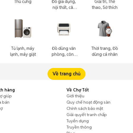
Thú cưng
Đồ gia dụng,
Giải trí, Thể
nội thất, cây
thao, Sở thích
cảnh
Tủ lạnh, máy
Đồ dùng văn
Thời trang, Đồ
lạnh, máy giặt
phòng, công
dùng cá nhân
nông nghiệp
Về trang chủ
ch hàng
Về Chợ Tốt
rợ giúp
Giới thiệu
a bán
Quy chế hoạt động sàn
rợ
Chính sách bảo mật
Giải quyết tranh chấp
Tuyển dụng
Truyền thông