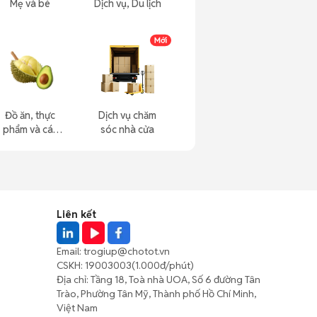
Mẹ và bé
Dịch vụ, Du lịch
Đồ ăn, thực
Dịch vụ chăm
phẩm và các
sóc nhà cửa
loại khác
Liên kết
Email:
trogiup@chotot.vn
CSKH:
19003003
(1.000đ/phút)
Địa chỉ: Tầng 18, Toà nhà UOA, Số 6 đường Tân
Trào, Phường Tân Mỹ, Thành phố Hồ Chí Minh,
Việt Nam