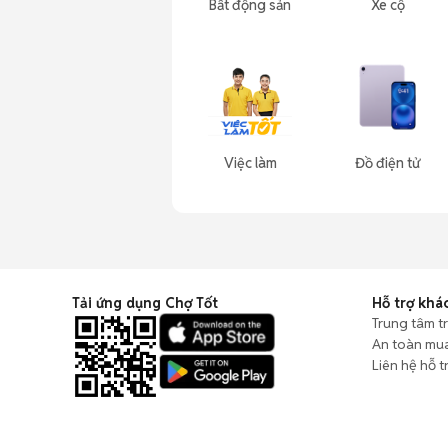
Bất động sản
Xe cộ
Việc làm
Đồ điện tử
Tải ứng dụng Chợ Tốt
Hỗ trợ khá
Trung tâm t
An toàn mu
Liên hệ hỗ t