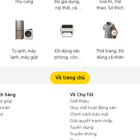
Thú cưng
Đồ gia dụng,
Giải trí, Thể
nội thất, cây
thao, Sở thích
cảnh
Tủ lạnh, máy
Đồ dùng văn
Thời trang, Đồ
lạnh, máy giặt
phòng, công
dùng cá nhân
nông nghiệp
Về trang chủ
ch hàng
Về Chợ Tốt
rợ giúp
Giới thiệu
a bán
Quy chế hoạt động sàn
rợ
Chính sách bảo mật
Giải quyết tranh chấp
Tuyển dụng
Truyền thông