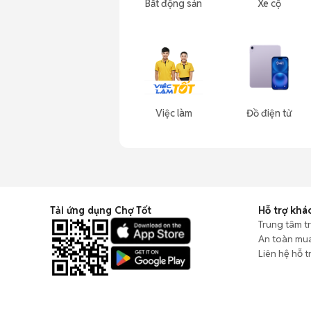
Bất động sản
Xe cộ
Việc làm
Đồ điện tử
Tải ứng dụng Chợ Tốt
Hỗ trợ khá
Trung tâm t
An toàn mu
Liên hệ hỗ t