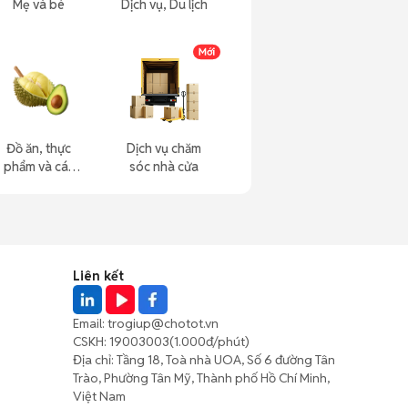
Mẹ và bé
Dịch vụ, Du lịch
Đồ ăn, thực
Dịch vụ chăm
phẩm và các
sóc nhà cửa
loại khác
Liên kết
Email:
trogiup@chotot.vn
CSKH:
19003003
(1.000đ/phút)
Địa chỉ: Tầng 18, Toà nhà UOA, Số 6 đường Tân
Trào, Phường Tân Mỹ, Thành phố Hồ Chí Minh,
Việt Nam