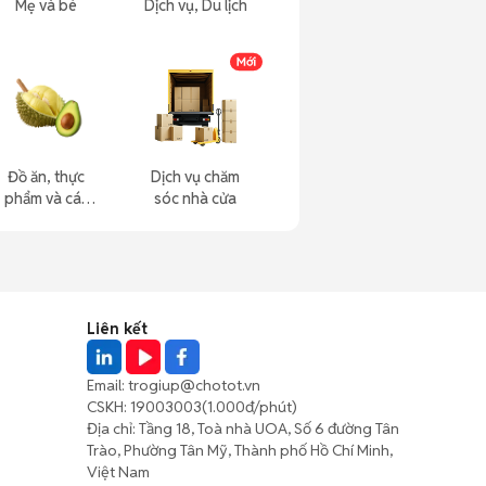
Mẹ và bé
Dịch vụ, Du lịch
Đồ ăn, thực
Dịch vụ chăm
phẩm và các
sóc nhà cửa
loại khác
Liên kết
Email:
trogiup@chotot.vn
CSKH:
19003003
(1.000đ/phút)
Địa chỉ: Tầng 18, Toà nhà UOA, Số 6 đường Tân
Trào, Phường Tân Mỹ, Thành phố Hồ Chí Minh,
Việt Nam