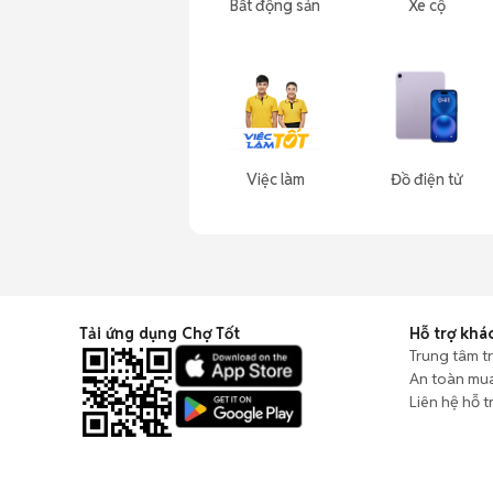
Bất động sản
Xe cộ
Việc làm
Đồ điện tử
Tải ứng dụng Chợ Tốt
Hỗ trợ khá
Trung tâm t
An toàn mu
Liên hệ hỗ t