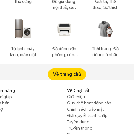
Thú cưng
Đồ gia dụng,
Giải trí, Thể
nội thất, cây
thao, Sở thích
cảnh
Tủ lạnh, máy
Đồ dùng văn
Thời trang, Đồ
lạnh, máy giặt
phòng, công
dùng cá nhân
nông nghiệp
Về trang chủ
ch hàng
Về Chợ Tốt
rợ giúp
Giới thiệu
a bán
Quy chế hoạt động sàn
rợ
Chính sách bảo mật
Giải quyết tranh chấp
Tuyển dụng
Truyền thông