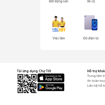
Bất động sản
Xe cộ
Việc làm
Đồ điện tử
Tải ứng dụng Chợ Tốt
Hỗ trợ khá
Trung tâm t
An toàn mu
Liên hệ hỗ t