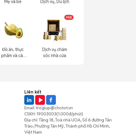
Mẹ và bé
Dịch vụ, Du lịch
Đồ ăn, thực
Dịch vụ chăm
phẩm và các
sóc nhà cửa
loại khác
Liên kết
Email:
trogiup@chotot.vn
CSKH:
19003003
(1.000đ/phút)
Địa chỉ: Tầng 18, Toà nhà UOA, Số 6 đường Tân
Trào, Phường Tân Mỹ, Thành phố Hồ Chí Minh,
Việt Nam