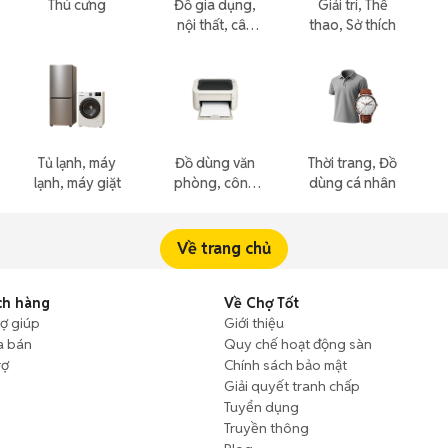
Thú cưng
Đồ gia dụng,
Giải trí, Thể
nội thất, cây
thao, Sở thích
cảnh
Tủ lạnh, máy
Đồ dùng văn
Thời trang, Đồ
lạnh, máy giặt
phòng, công
dùng cá nhân
nông nghiệp
Về trang chủ
ch hàng
Về Chợ Tốt
rợ giúp
Giới thiệu
a bán
Quy chế hoạt động sàn
rợ
Chính sách bảo mật
Giải quyết tranh chấp
Tuyển dụng
Truyền thông